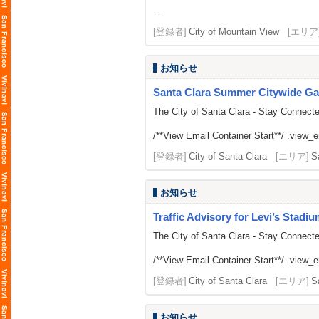
...
[登録者]
City of Mountain View
[エリア
お知らせ
Santa Clara Summer Citywide Ga
The City of Santa Clara - Stay Connect
/**View Email Container Start**/ .view_ema
[登録者]
City of Santa Clara
[エリア]
S
お知らせ
Traffic Advisory for Levi’s Stadi
The City of Santa Clara - Stay Connect
/**View Email Container Start**/ .view_ema
[登録者]
City of Santa Clara
[エリア]
S
お知らせ