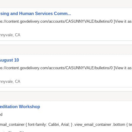
ousing and Human Services Comm...
ps://content.govdelivery.com/accounts/CASUNNYVALE/bulletins/0
]View it a
nnyvale, CA
August 10
ps://content.govdelivery.com/accounts/CASUNNYVALE/bulletins/0
]View it a
nnyvale, CA
editation Workshop
ed
il_container { font-family: Calibri, Arial; } .view_email_container .bottom { tex