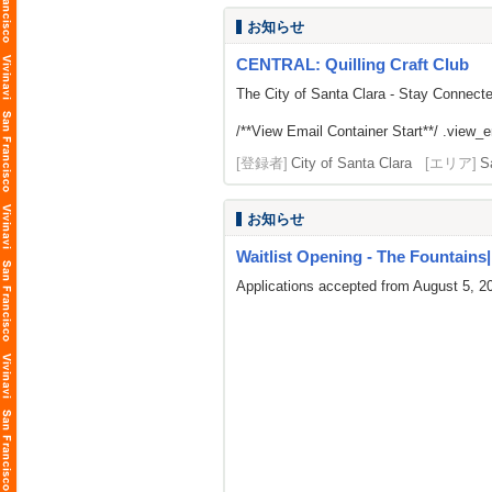
お知らせ
CENTRAL: Quilling Craft Club
The City of Santa Clara - Stay Connect
/**View Email Container Start**/ .view_ema
[登録者]
City of Santa Clara
[エリア]
S
お知らせ
Waitlist Opening - The Fountains| L
Applications accepted from August 5, 2