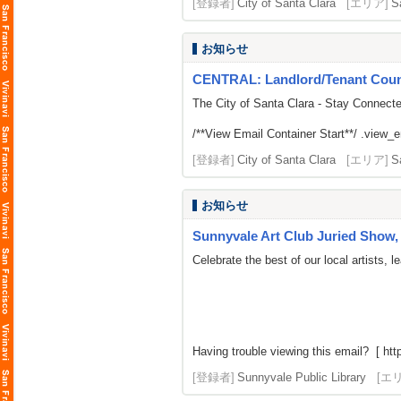
[登録者]
City of Santa Clara
[エリア]
S
お知らせ
CENTRAL: Landlord/Tenant Counse
The City of Santa Clara - Stay Connect
/**View Email Container Start**/ .view_ema
[登録者]
City of Santa Clara
[エリア]
S
お知らせ
Sunnyvale Art Club Juried Show, 
Celebrate the best of our local artists,
Having trouble viewing this email? [ http
[登録者]
Sunnyvale Public Library
[エ