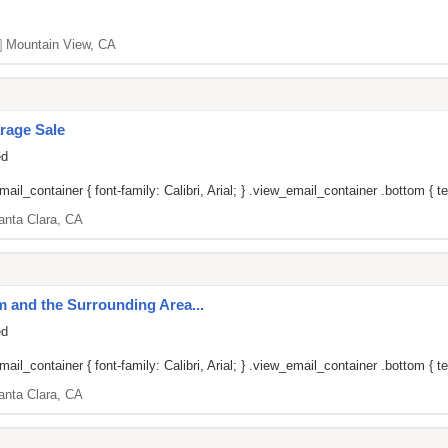
]
Mountain View, CA
rage Sale
ed
il_container { font-family: Calibri, Arial; } .view_email_container .bottom { tex
anta Clara, CA
um and the Surrounding Area...
ed
il_container { font-family: Calibri, Arial; } .view_email_container .bottom { tex
anta Clara, CA