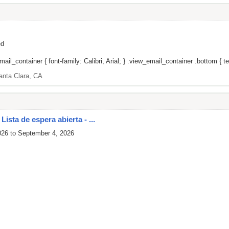
ed
il_container { font-family: Calibri, Arial; } .view_email_container .bottom { tex
anta Clara, CA
ista de espera abierta - ...
026 to September 4, 2026