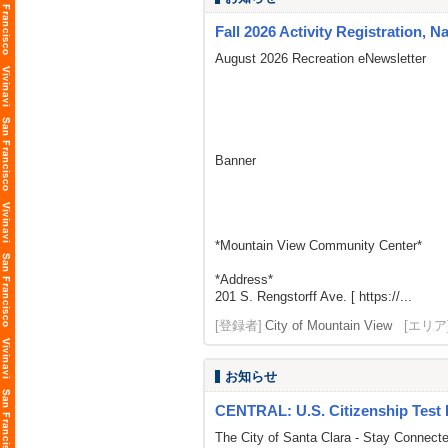
Fall 2026 Activity Registration, N
August 2026 Recreation eNewsletter
Banner
*Mountain View Community Center*
*Address*
201 S. Rengstorff Ave. [ https://...
[登録者]
City of Mountain View
[エリア
お知らせ
CENTRAL: U.S. Citizenship Test 
The City of Santa Clara - Stay Connect