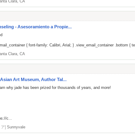
anta Clara, CA
ling - Asesoramiento a Propie...
ed
il_container { font-family: Calibri, Arial; } .view_email_container .bottom { tex
anta Clara, CA
Asian Art Museum, Author Tal...
 learn why jade has been prized for thousands of years, and more!
s://c...
リア]
Sunnyvale