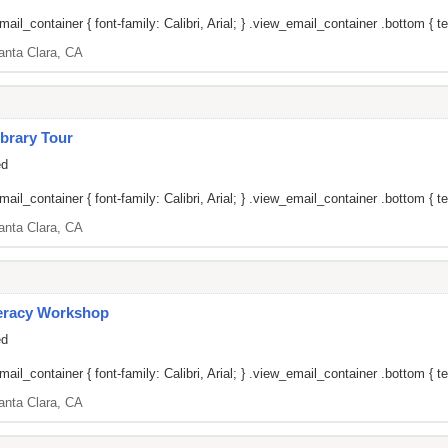
il_container { font-family: Calibri, Arial; } .view_email_container .bottom { tex
anta Clara, CA
brary Tour
ed
il_container { font-family: Calibri, Arial; } .view_email_container .bottom { tex
anta Clara, CA
teracy Workshop
ed
il_container { font-family: Calibri, Arial; } .view_email_container .bottom { tex
anta Clara, CA