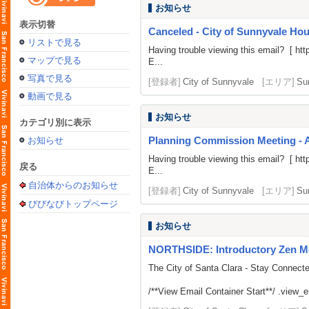
お知らせ
表示切替
Canceled - City of Sunnyvale H
リストで見る
Having trouble viewing this email? [
htt
マップで見る
E...
写真で見る
[登録者]
City of Sunnyvale
[エリア]
Su
動画で見る
お知らせ
カテゴリ別に表示
Planning Commission Meeting - 
お知らせ
Having trouble viewing this email? [
htt
戻る
E...
自治体からのお知らせ
[登録者]
City of Sunnyvale
[エリア]
Su
びびなびトップページ
お知らせ
NORTHSIDE: Introductory Zen M
The City of Santa Clara - Stay Connect
/**View Email Container Start**/ .view_ema