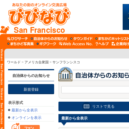
San Francisco
ワールド
>
アメリカ合衆国
>
サンフランシスコ
自治体からのお知らせ
新規登録
表示形式
リストで見る
最新から全表示
オンラインを表示
最新から全表示