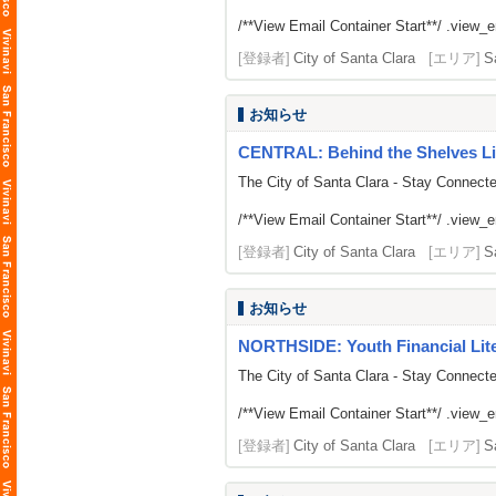
/**View Email Container Start**/ .view_ema
[登録者]
City of Santa Clara
[エリア]
S
お知らせ
CENTRAL: Behind the Shelves Li
The City of Santa Clara - Stay Connect
/**View Email Container Start**/ .view_ema
[登録者]
City of Santa Clara
[エリア]
S
お知らせ
NORTHSIDE: Youth Financial Li
The City of Santa Clara - Stay Connect
/**View Email Container Start**/ .view_ema
[登録者]
City of Santa Clara
[エリア]
S