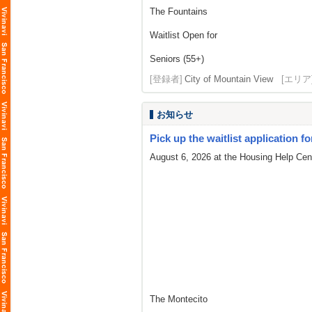
The Fountains
Waitlist Open for
Seniors (55+)
[登録者]
City of Mountain View
[エリア
お知らせ
Pick up the waitlist application fo
August 6, 2026 at the Housing Help Cent
The Montecito