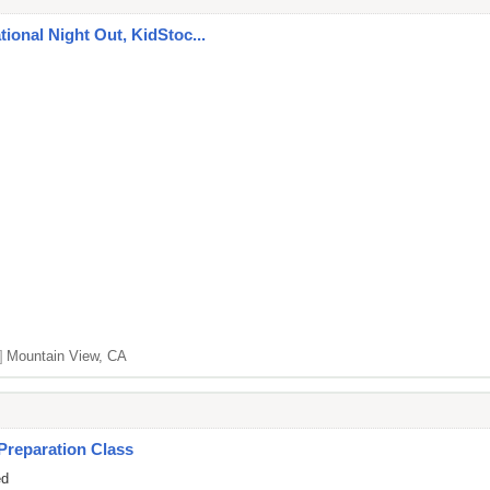
ational Night Out, KidStoc...
]
Mountain View, CA
Preparation Class
ed