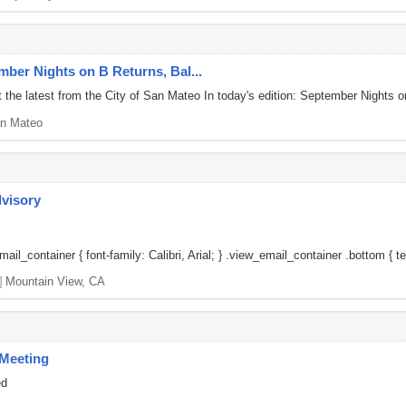
mber Nights on B Returns, Bal...
 the latest from the City of San Mateo In today's edition: September Night
n Mateo
dvisory
il_container { font-family: Calibri, Arial; } .view_email_container .bottom { tex
]
Mountain View, CA
Meeting
ed