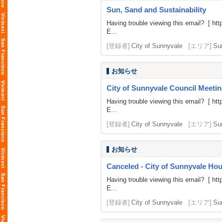
Sun, Sand and Sustainability
Having trouble viewing this email? [
htt
E...
[登録者]
City of Sunnyvale
[エリア]
Su
お知らせ
City of Sunnyvale Council Meetin
Having trouble viewing this email? [
htt
E...
[登録者]
City of Sunnyvale
[エリア]
Su
お知らせ
Canceled - City of Sunnyvale H
Having trouble viewing this email? [
htt
E...
[登録者]
City of Sunnyvale
[エリア]
Su