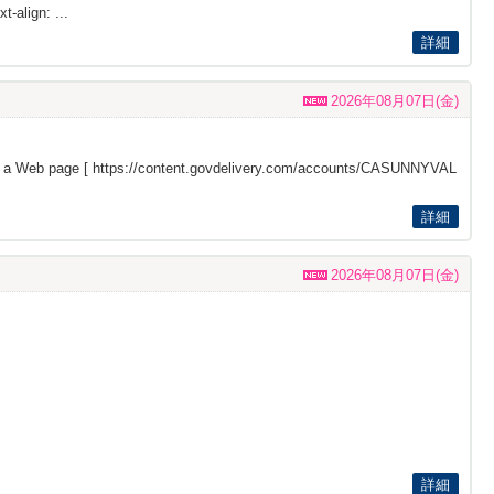
t-align: ...
詳細
2026年08月07日(金)
s a Web page [
https://content.govdelivery.com/accounts/CASUNNYVAL
詳細
2026年08月07日(金)
詳細