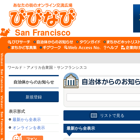
San Francisco
ワールド
>
アメリカ合衆国
>
サンフランシスコ
自治体からのお知らせ
新規登録
表示形式
リストで見る
最新から全表示
オンラインを表示
最新から全表示