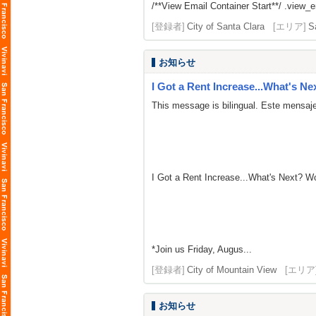
/**View Email Container Start**/ .view_ema
[登録者]
City of Santa Clara
[エリア]
S
お知らせ
I Got a Rent Increase...What's Ne
This message is bilingual. Este mensaje
I Got a Rent Increase...What's Next? 
*Join us Friday, Augus...
[登録者]
City of Mountain View
[エリア
お知らせ