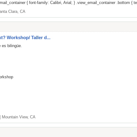
il_container { font-family: Calibri, Arial; } .view_email_container .bottom { tex
anta Clara, CA
xt? Workshop/ Taller d...
 es bilingüe.
Workshop
]
Mountain View, CA