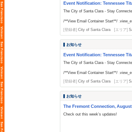
Event Notification: Tennessee Tit
The City of Santa Clara - Stay Connect
/**View Email Container Start**/ .view_ema
[登録者]
City of Santa Clara
[エリア]
S
お知らせ
Event Notification: Tennessee Tit
The City of Santa Clara - Stay Connect
/**View Email Container Start**/ .view_ema
[登録者]
City of Santa Clara
[エリア]
S
お知らせ
The Fremont Connection, August 
Check out this week’s updates!