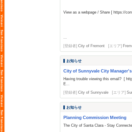
View as a webpage / Share [
https://c
...
[登録者]
City of Fremont
[エリア]
Frem
お知らせ
City of Sunnyvale City Manager'
Having trouble viewing this email? [
htt
E...
[登録者]
City of Sunnyvale
[エリア]
Su
お知らせ
Planning Commission Meeting
The City of Santa Clara - Stay Connect