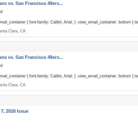
ans vs. San Francisco 49ers...
ed
il_container { font-family: Calibri, Arial; } .view_email_container .bottom { tex
anta Clara, CA
ans vs. San Francisco 49ers...
ed
il_container { font-family: Calibri, Arial; } .view_email_container .bottom { tex
anta Clara, CA
7, 2026 Issue