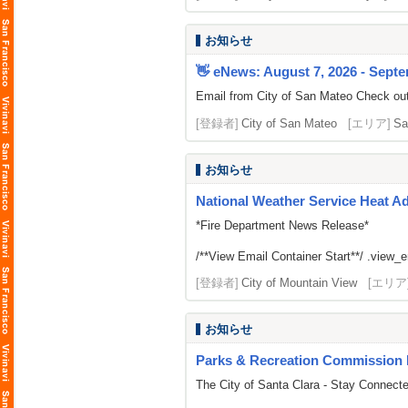
お知らせ
👋 eNews: August 7, 2026 - Septe
Email from City of San Mateo Check out
[登録者]
City of San Mateo
[エリア]
Sa
お知らせ
National Weather Service Heat A
*Fire Department News Release*
/**View Email Container Start**/ .view_ema
[登録者]
City of Mountain View
[エリア
お知らせ
Parks & Recreation Commission 
The City of Santa Clara - Stay Connect