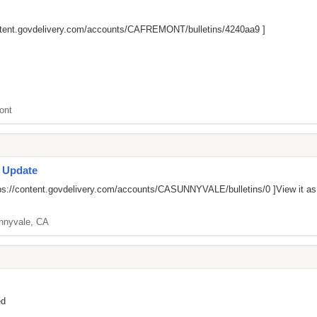
ontent.govdelivery.com/accounts/CAFREMONT/bulletins/4240aa9
]
ont
s Update
ps://content.govdelivery.com/accounts/CASUNNYVALE/bulletins/0
]View it a
nnyvale, CA
ed