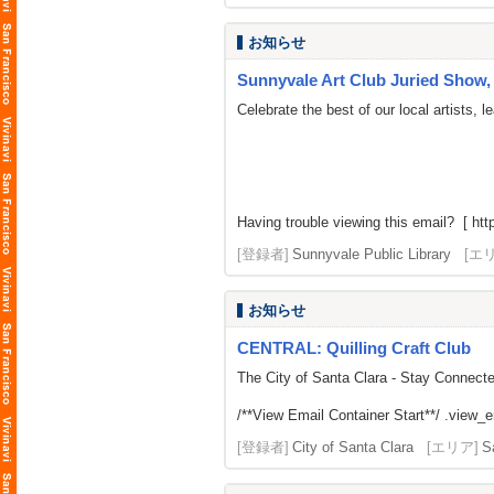
お知らせ
Sunnyvale Art Club Juried Show, 
Celebrate the best of our local artists,
Having trouble viewing this email? [ http
[登録者]
Sunnyvale Public Library
[エ
お知らせ
CENTRAL: Quilling Craft Club
The City of Santa Clara - Stay Connect
/**View Email Container Start**/ .view_ema
[登録者]
City of Santa Clara
[エリア]
S