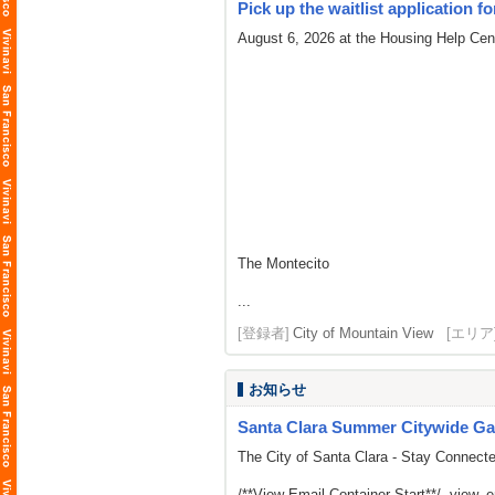
Pick up the waitlist application fo
August 6, 2026 at the Housing Help Cent
The Montecito
...
[登録者]
City of Mountain View
[エリア
お知らせ
Santa Clara Summer Citywide Ga
The City of Santa Clara - Stay Connect
/**View Email Container Start**/ .view_ema