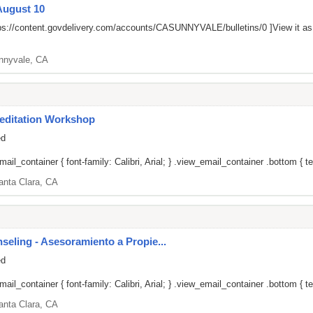
August 10
ps://content.govdelivery.com/accounts/CASUNNYVALE/bulletins/0
]View it a
nnyvale, CA
editation Workshop
ed
il_container { font-family: Calibri, Arial; } .view_email_container .bottom { tex
anta Clara, CA
ling - Asesoramiento a Propie...
ed
il_container { font-family: Calibri, Arial; } .view_email_container .bottom { tex
anta Clara, CA