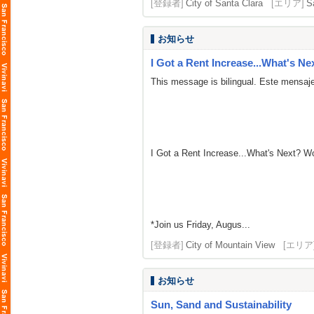
[登録者]
City of Santa Clara
[エリア]
S
お知らせ
I Got a Rent Increase...What's Ne
This message is bilingual. Este mensaje
I Got a Rent Increase...What's Next? 
*Join us Friday, Augus...
[登録者]
City of Mountain View
[エリア
お知らせ
Sun, Sand and Sustainability