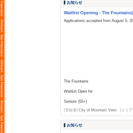
お知らせ
Waitlist Opening - The Fountains| L
Applications accepted from August 5, 2
The Fountains
Waitlist Open for
Seniors (55+)
[登録者]
City of Mountain View
[エリア
お知らせ