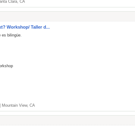
anta Clara, CA
xt? Workshop/ Taller d...
 es bilingüe.
Workshop
]
Mountain View, CA