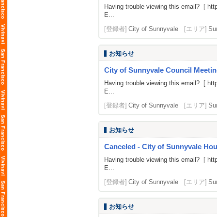
Having trouble viewing this email? [
htt
E...
[登録者]
City of Sunnyvale
[エリア]
Su
お知らせ
City of Sunnyvale Council Meetin
Having trouble viewing this email? [
htt
E...
[登録者]
City of Sunnyvale
[エリア]
Su
お知らせ
Canceled - City of Sunnyvale H
Having trouble viewing this email? [
htt
E...
[登録者]
City of Sunnyvale
[エリア]
Su
お知らせ