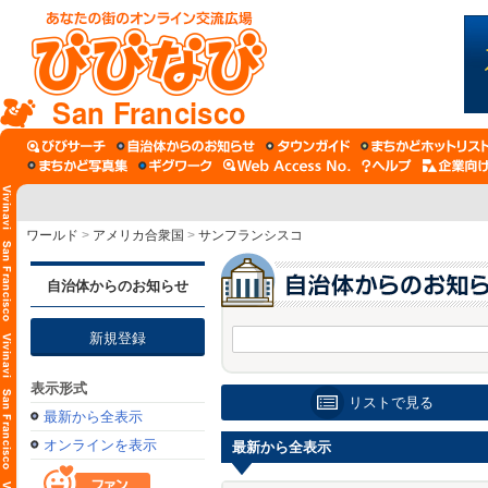
San Francisco
ワールド
>
アメリカ合衆国
>
サンフランシスコ
自治体からのお知らせ
新規登録
表示形式
リストで見る
最新から全表示
オンラインを表示
最新から全表示