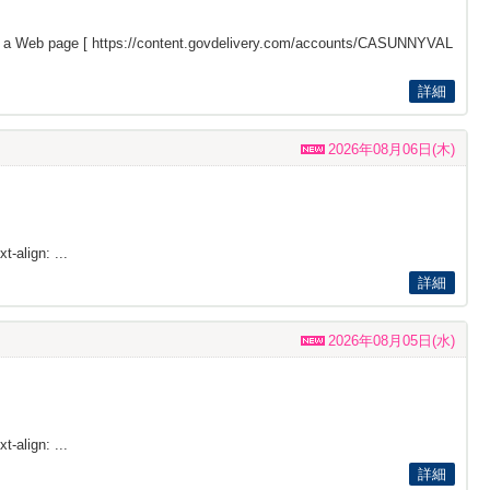
s a Web page [
https://content.govdelivery.com/accounts/CASUNNYVAL
詳細
2026年08月06日(木)
t-align: ...
詳細
2026年08月05日(水)
t-align: ...
詳細