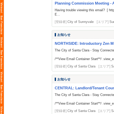
Planning Commission Meeting - 
Having trouble viewing this email? [
htt
E...
[登録者]
City of Sunnyvale
[エリア]
Su
お知らせ
NORTHSIDE: Introductory Zen M
The City of Santa Clara - Stay Connect
/**View Email Container Start**/ .view_ema
[登録者]
City of Santa Clara
[エリア]
S
お知らせ
CENTRAL: Landlord/Tenant Counse
The City of Santa Clara - Stay Connect
/**View Email Container Start**/ .view_ema
[登録者]
City of Santa Clara
[エリア]
S