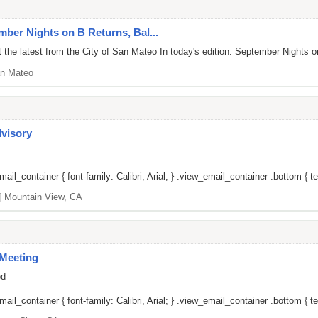
mber Nights on B Returns, Bal...
 the latest from the City of San Mateo In today's edition: September Night
n Mateo
dvisory
il_container { font-family: Calibri, Arial; } .view_email_container .bottom { tex
]
Mountain View, CA
Meeting
ed
il_container { font-family: Calibri, Arial; } .view_email_container .bottom { tex