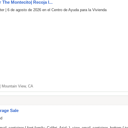
r The Montecito| Recoja l...
er | 6 de agosto de 2026 en el Centro de Ayuda para la Vivienda
]
Mountain View, CA
rage Sale
ed
il_container { font-family: Calibri, Arial; } .view_email_container .bottom { tex