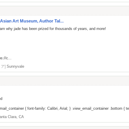
Asian Art Museum, Author Tal...
 learn why jade has been prized for thousands of years, and more!
s://c...
リア]
Sunnyvale
ed
il_container { font-family: Calibri, Arial; } .view_email_container .bottom { tex
anta Clara, CA