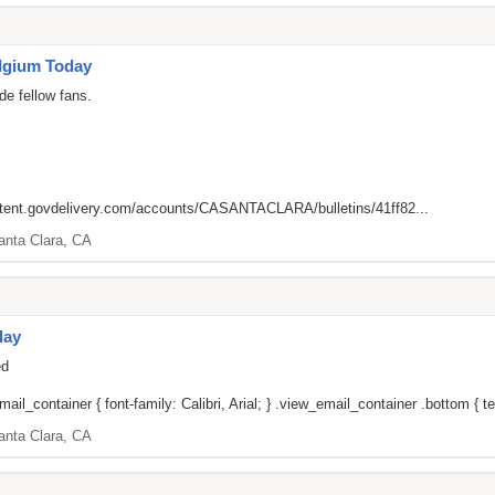
elgium Today
de fellow fans.
ntent.govdelivery.com/accounts/CASANTACLARA/bulletins/41ff82...
anta Clara, CA
day
ed
il_container { font-family: Calibri, Arial; } .view_email_container .bottom { tex
anta Clara, CA