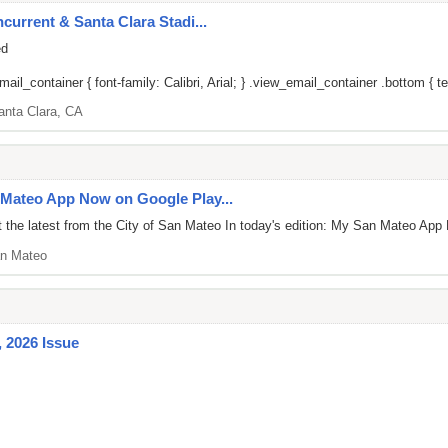
current & Santa Clara Stadi...
ed
il_container { font-family: Calibri, Arial; } .view_email_container .bottom { tex
anta Clara, CA
 Mateo App Now on Google Play...
the latest from the City of San Mateo In today's edition: My San Mateo App 
n Mateo
 2026 Issue