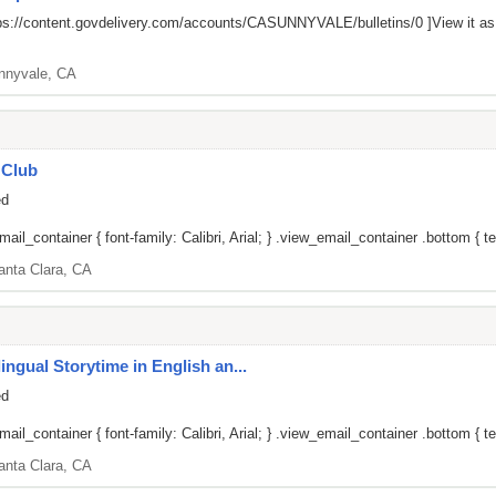
ps://content.govdelivery.com/accounts/CASUNNYVALE/bulletins/0
]View it a
nnyvale, CA
 Club
ed
il_container { font-family: Calibri, Arial; } .view_email_container .bottom { tex
anta Clara, CA
gual Storytime in English an...
ed
il_container { font-family: Calibri, Arial; } .view_email_container .bottom { tex
anta Clara, CA