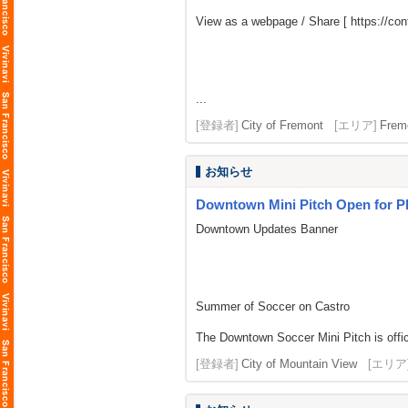
View as a webpage / Share [
https://co
...
[登録者]
City of Fremont
[エリア]
Frem
お知らせ
Downtown Mini Pitch Open for Pl
Downtown Updates Banner
Summer of Soccer on Castro
The Downtown Soccer Mini Pitch is offici
[登録者]
City of Mountain View
[エリア