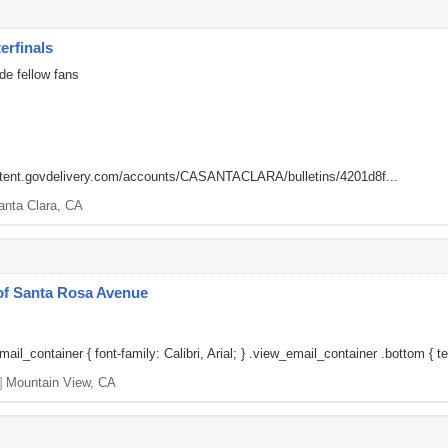
erfinals
de fellow fans
ntent.govdelivery.com/accounts/CASANTACLARA/bulletins/4201d8f...
anta Clara, CA
 of Santa Rosa Avenue
il_container { font-family: Calibri, Arial; } .view_email_container .bottom { tex
]
Mountain View, CA