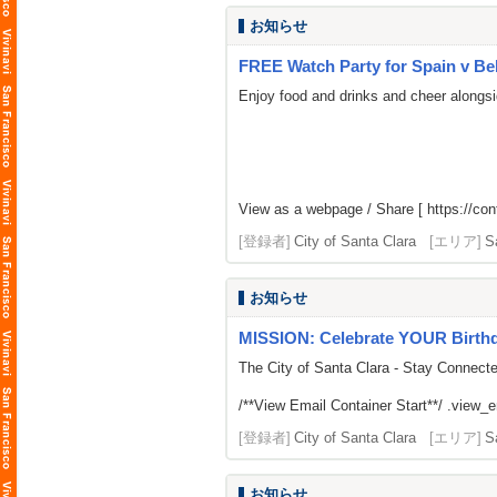
お知らせ
FREE Watch Party for Spain v B
Enjoy food and drinks and cheer alongsi
View as a webpage / Share [
https://co
[登録者]
City of Santa Clara
[エリア]
S
お知らせ
MISSION: Celebrate YOUR Birth
The City of Santa Clara - Stay Connect
/**View Email Container Start**/ .view_ema
[登録者]
City of Santa Clara
[エリア]
S
お知らせ