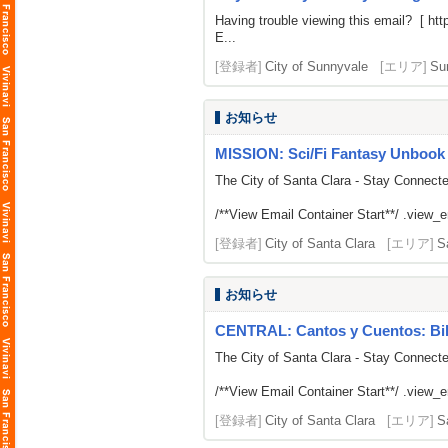
Having trouble viewing this email? [
htt
E...
[登録者]
City of Sunnyvale
[エリア]
Su
お知らせ
MISSION: Sci/Fi Fantasy Unbook
The City of Santa Clara - Stay Connect
/**View Email Container Start**/ .view_ema
[登録者]
City of Santa Clara
[エリア]
S
お知らせ
CENTRAL: Cantos y Cuentos: Bilin
The City of Santa Clara - Stay Connect
/**View Email Container Start**/ .view_ema
[登録者]
City of Santa Clara
[エリア]
S