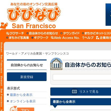
San Francisco
ワールド
>
アメリカ合衆国
>
サンフランシスコ
自治体からのお知らせ
新規登録
表示形式
リストで見る
最新から全表示
オンラインを表示
最新から全表示