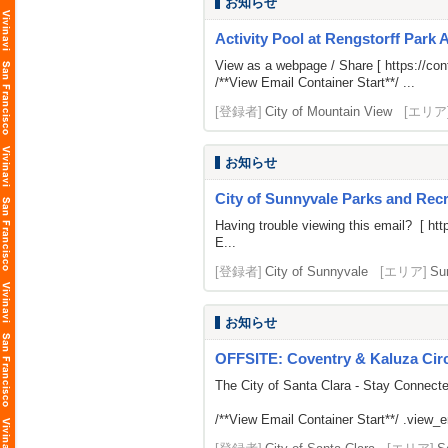
お知らせ
Activity Pool at Rengstorff Park 
View as a webpage / Share [
https://c
/**View Email Container Start**/ ...
[登録者]
City of Mountain View
[エリア
お知らせ
City of Sunnyvale Parks and Rec
Having trouble viewing this email? [
htt
E...
[登録者]
City of Sunnyvale
[エリア]
Su
お知らせ
OFFSITE: Coventry & Kaluza Circu
The City of Santa Clara - Stay Connect
/**View Email Container Start**/ .view_ema