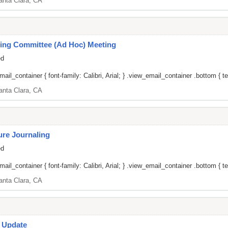
anta Clara, CA
ing Committee (Ad Hoc) Meeting
ed
il_container { font-family: Calibri, Arial; } .view_email_container .bottom { tex
anta Clara, CA
re Journaling
ed
il_container { font-family: Calibri, Arial; } .view_email_container .bottom { tex
anta Clara, CA
s Update