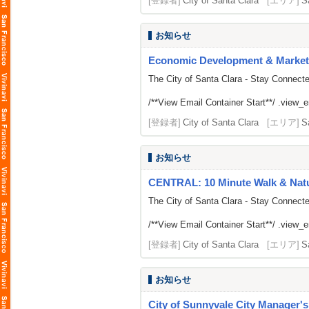
[登録者]
City of Santa Clara
[エリア]
S
お知らせ
Economic Development & Market
The City of Santa Clara - Stay Connect
/**View Email Container Start**/ .view_ema
[登録者]
City of Santa Clara
[エリア]
S
お知らせ
CENTRAL: 10 Minute Walk & Natu
The City of Santa Clara - Stay Connect
/**View Email Container Start**/ .view_ema
[登録者]
City of Santa Clara
[エリア]
S
お知らせ
City of Sunnyvale City Manager'