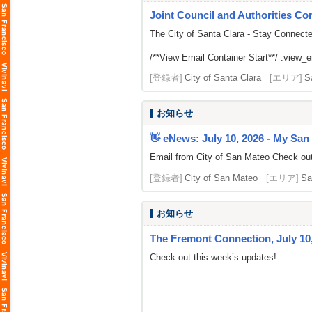
Joint Council and Authorities Con
The City of Santa Clara - Stay Connect
/**View Email Container Start**/ .view_ema
[登録者]
City of Santa Clara
[エリア]
S
お知らせ
👋 eNews: July 10, 2026 - My San
Email from City of San Mateo Check out 
[登録者]
City of San Mateo
[エリア]
Sa
お知らせ
The Fremont Connection, July 10,
Check out this week’s updates!