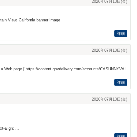
2026年07月10日(金)
ain View, California banner image
詳細
2026年07月10日(金)
s a Web page [
https://content.govdelivery.com/accounts/CASUNNYVAL
詳細
2026年07月10日(金)
t-align: ...
詳細