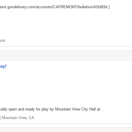
ntent.govdelivery.com/accounts/CAFREMONT/bulletins/41fd93d
]
ont
ay!
ally open and ready for play by Mountain View City Hall at ...
]
Mountain View, CA