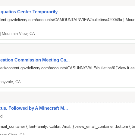
Aquatics Center Temporarily...
ontent.govdelivery.com/accounts/CAMOUNTAINVIEW/bulletins/420049a
] Mount
]
Mountain View, CA
reation Commission Meeting Ca...
ps://content.govdelivery.com/accounts/CASUNNYVALE/bulletins/0
]View it a
nnyvale, CA
s, Followed by A Minecraft M...
ed
il_container { font-family: Calibri, Arial; } .view_email_container .bottom { tex