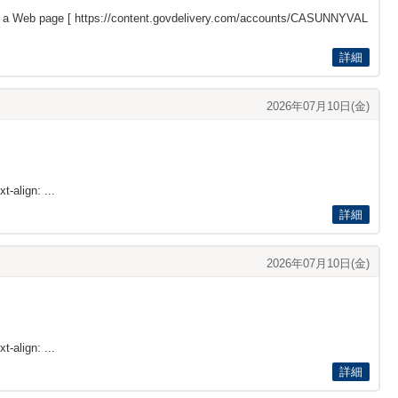
s a Web page [
https://content.govdelivery.com/accounts/CASUNNYVAL
詳細
2026年07月10日(金)
t-align: ...
詳細
2026年07月10日(金)
t-align: ...
詳細