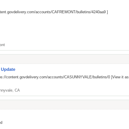
ontent.govdelivery.com/accounts/CAFREMONT/bulletins/4240aa9
]
ont
s Update
ps://content.govdelivery.com/accounts/CASUNNYVALE/bulletins/0
]View it a
nnyvale, CA
ed