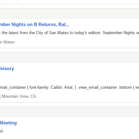
mber Nights on B Returns, Bal...
 the latest from the City of San Mateo In today's edition: September Night
n Mateo
dvisory
il_container { font-family: Calibri, Arial; } .view_email_container .bottom { tex
]
Mountain View, CA
Meeting
ed