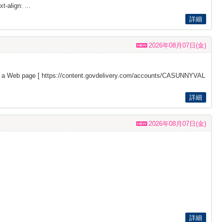
t-align: ...
詳細
2026年08月07日(金)
s a Web page [
https://content.govdelivery.com/accounts/CASUNNYVAL
詳細
2026年08月07日(金)
詳細