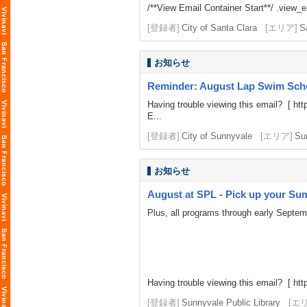
/**View Email Container Start**/ .view_ema
[登録者]
City of Santa Clara
[エリア]
S
お知らせ
Reminder: August Lap Swim Sch
Having trouble viewing this email? [
htt
E...
[登録者]
City of Sunnyvale
[エリア]
Su
お知らせ
August at SPL - Pick up your Summ
Plus, all programs through early Septe
Having trouble viewing this email? [
htt
[登録者]
Sunnyvale Public Library
[エ