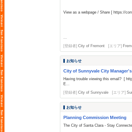
View as a webpage / Share [
https://c
...
[登録者]
City of Fremont
[エリア]
Frem
お知らせ
City of Sunnyvale City Manager'
Having trouble viewing this email? [
htt
E...
[登録者]
City of Sunnyvale
[エリア]
Su
お知らせ
Planning Commission Meeting
The City of Santa Clara - Stay Connect