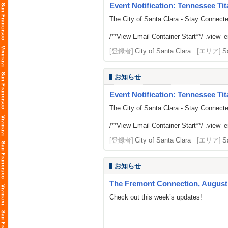
Event Notification: Tennessee Tit
The City of Santa Clara - Stay Connect
/**View Email Container Start**/ .view_ema
[登録者]
City of Santa Clara
[エリア]
S
お知らせ
Event Notification: Tennessee Tit
The City of Santa Clara - Stay Connect
/**View Email Container Start**/ .view_ema
[登録者]
City of Santa Clara
[エリア]
S
お知らせ
The Fremont Connection, August 
Check out this week’s updates!