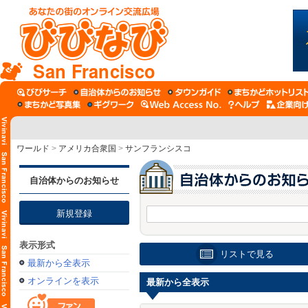
San Francisco
ワールド
>
アメリカ合衆国
>
サンフランシスコ
自治体からのお知らせ
新規登録
表示形式
リストで見る
最新から全表示
オンラインを表示
最新から全表示