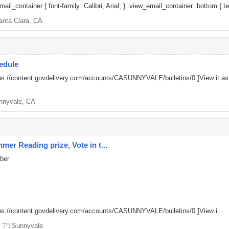
il_container { font-family: Calibri, Arial; } .view_email_container .bottom { tex
anta Clara, CA
edule
ps://content.govdelivery.com/accounts/CASUNNYVALE/bulletins/0
]View it a
nnyvale, CA
er Reading prize, Vote in t...
mber
ps://content.govdelivery.com/accounts/CASUNNYVALE/bulletins/0
]View i...
リア]
Sunnyvale