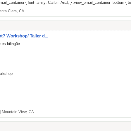
il_container { font-family: Calibri, Arial; } .view_email_container .bottom { tex
anta Clara, CA
xt? Workshop/ Taller d...
 es bilingüe.
Workshop
]
Mountain View, CA