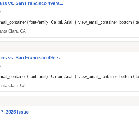
ans vs. San Francisco 49ers...
ed
il_container { font-family: Calibri, Arial; } .view_email_container .bottom { tex
anta Clara, CA
ans vs. San Francisco 49ers...
ed
il_container { font-family: Calibri, Arial; } .view_email_container .bottom { tex
anta Clara, CA
7, 2026 Issue