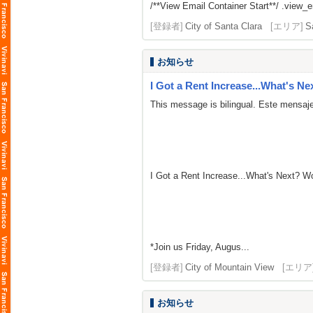
/**View Email Container Start**/ .view_ema
[登録者]
City of Santa Clara
[エリア]
S
お知らせ
I Got a Rent Increase...What's Ne
This message is bilingual. Este mensaje
I Got a Rent Increase...What's Next? 
*Join us Friday, Augus...
[登録者]
City of Mountain View
[エリア
お知らせ