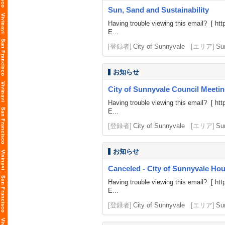
Sun, Sand and Sustainability
Having trouble viewing this email? [
htt
E...
[登録者]
City of Sunnyvale
[エリア]
Su
お知らせ
City of Sunnyvale Council Meetin
Having trouble viewing this email? [
htt
E...
[登録者]
City of Sunnyvale
[エリア]
Su
お知らせ
Canceled - City of Sunnyvale H
Having trouble viewing this email? [
htt
E...
[登録者]
City of Sunnyvale
[エリア]
Su