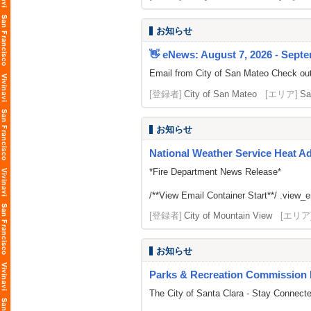
お知らせ
👋 eNews: August 7, 2026 - Septe
Email from City of San Mateo Check out
[登録者]
City of San Mateo
[エリア]
Sa
お知らせ
National Weather Service Heat A
*Fire Department News Release*
/**View Email Container Start**/ .view_ema
[登録者]
City of Mountain View
[エリア
お知らせ
Parks & Recreation Commission 
The City of Santa Clara - Stay Connect