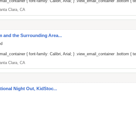
il_container { font-family: Calibri, Arial; } .view_email_container .bottom { tex
anta Clara, CA
um and the Surrounding Area...
ed
il_container { font-family: Calibri, Arial; } .view_email_container .bottom { tex
anta Clara, CA
ational Night Out, KidStoc...