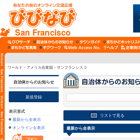
San Francisco
ワールド
>
アメリカ合衆国
>
サンフランシスコ
自治体からのお知らせ
新規登録
表示形式
リストで見る
最新から全表示
オンラインを表示
最新から全表示