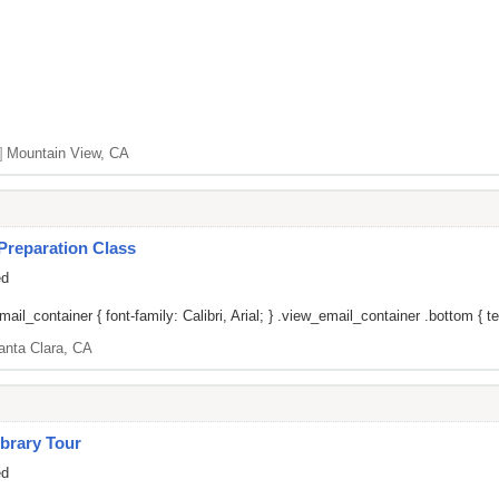
]
Mountain View, CA
Preparation Class
ed
il_container { font-family: Calibri, Arial; } .view_email_container .bottom { tex
anta Clara, CA
brary Tour
ed