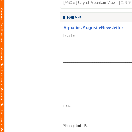
[登録者]
City of Mountain View
[エリア
お知らせ
Aquatics August eNewsletter
header
_________________________________
rpac
*Rengstorff Pa...