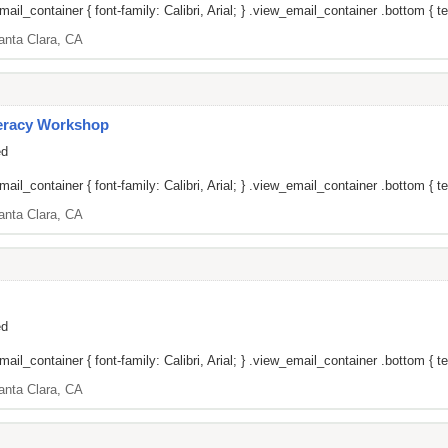
il_container { font-family: Calibri, Arial; } .view_email_container .bottom { tex
anta Clara, CA
teracy Workshop
ed
il_container { font-family: Calibri, Arial; } .view_email_container .bottom { tex
anta Clara, CA
ed
il_container { font-family: Calibri, Arial; } .view_email_container .bottom { tex
anta Clara, CA