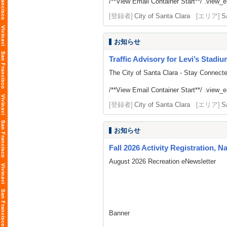
/**View Email Container Start**/ .view_ema
[登録者]
City of Santa Clara
[エリア]
S
お知らせ
Traffic Advisory for Levi’s Stadi
The City of Santa Clara - Stay Connect
/**View Email Container Start**/ .view_ema
[登録者]
City of Santa Clara
[エリア]
S
お知らせ
Fall 2026 Activity Registration, N
August 2026 Recreation eNewsletter
Banner