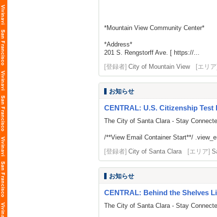
*Mountain View Community Center*
*Address*
201 S. Rengstorff Ave. [ https://...
[登録者]
City of Mountain View
[エリア
お知らせ
CENTRAL: U.S. Citizenship Test 
The City of Santa Clara - Stay Connect
/**View Email Container Start**/ .view_ema
[登録者]
City of Santa Clara
[エリア]
S
お知らせ
CENTRAL: Behind the Shelves Li
The City of Santa Clara - Stay Connect