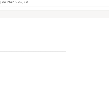
]
Mountain View, CA
_______________________________________