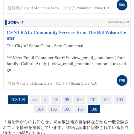
詳細
[登録者]
City of Mountain View
[エリア]
Mountain View, CA
お知らせ
2025年08月12日(火)
CENTRAL: Community Services from The Bill Wilson Ce
nter
The City of Santa Clara - Stay Connected
/**View Email Container Start**/ .view_email_container { font-
family: Calibri, Arial; } .view_email_container .bottom { text-ali
gn: ...
詳細
[登録者]
City of Santa Clara
[エリア]
Santa Clara, CA
108/108
<<
<
98
99
100
101
102
103
104
105
106
107
108
「自治体からのお知らせ」掲示板は地方自治体などから一般公開さ
れている情報を掲載しています。詳細は記事に記載されている各自
治体にご確認ください。