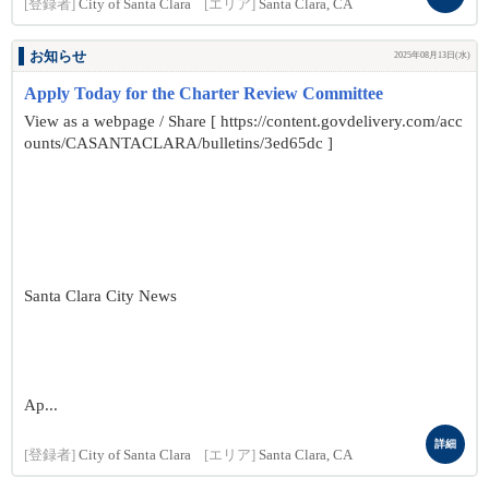
[登録者]
City of Santa Clara
[エリア]
Santa Clara, CA
お知らせ
2025年08月13日(水)
Apply Today for the Charter Review Committee
View as a webpage / Share [ https://content.govdelivery.com/acc
ounts/CASANTACLARA/bulletins/3ed65dc ]
Santa Clara City News
Ap...
詳細
[登録者]
City of Santa Clara
[エリア]
Santa Clara, CA