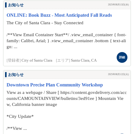
お知らせ
2025年08月13日(水)
ONLINE: Book Buzz - Most Anticipated Fall Reads
The City of Santa Clara - Stay Connected
/**View Email Container Start**/ .view_email_container { font-
family: Calibri, Arial; } .view_email_container .bottom { text-ali
gn: ...
詳細
[登録者]
City of Santa Clara
[エリア]
Santa Clara, CA
お知らせ
2025年08月12日(火)
Downtown Precise Plan Community Workshop
View as a webpage / Share [ https://content.govdelivery.com/acc
ounts/CAMOUNTAINVIEW/bulletins/3ed91ee ] Mountain Vie
w, California banner image
*City Update*
/**View ...