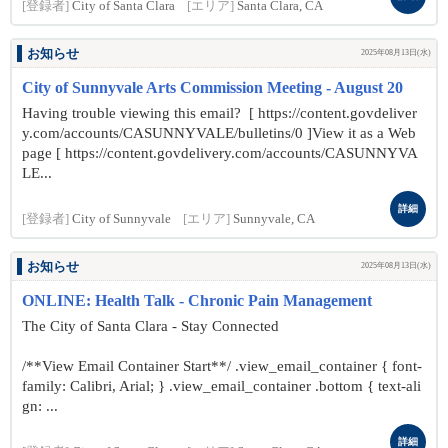
[登録者]
City of Santa Clara
[エリア]
Santa Clara, CA
お知らせ
2025年08月13日(水)
City of Sunnyvale Arts Commission Meeting - August 20
Having trouble viewing this email? [ https://content.govdeliver
y.com/accounts/CASUNNYVALE/bulletins/0 ]View it as a Web
page [ https://content.govdelivery.com/accounts/CASUNNYVA
LE...
詳細
[登録者]
City of Sunnyvale
[エリア]
Sunnyvale, CA
お知らせ
2025年08月13日(水)
ONLINE: Health Talk - Chronic Pain Management
The City of Santa Clara - Stay Connected
/**View Email Container Start**/ .view_email_container { font-
family: Calibri, Arial; } .view_email_container .bottom { text-ali
gn: ...
詳細