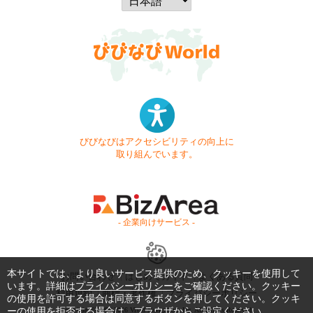
びびなびはアクセシビリティの向上に
取り組んでいます。
- 企業向けサービス -
本サイトでは、より良いサービス提供のため、クッキーを使用して
お問い合わせ
はじめてガイド
よくある質問
います。詳細は
プライバシーポリシー
をご確認ください。クッキー
利用規約
商標・著作権
プライバシーポリシー
の使用を許可する場合は同意するボタンを押してください。クッキ
ーの使用を拒否する場合は、ブラウザからご設定ください。
Copyright © 1999-2026 Vivid Navigation, Inc. All Rights Reserved.