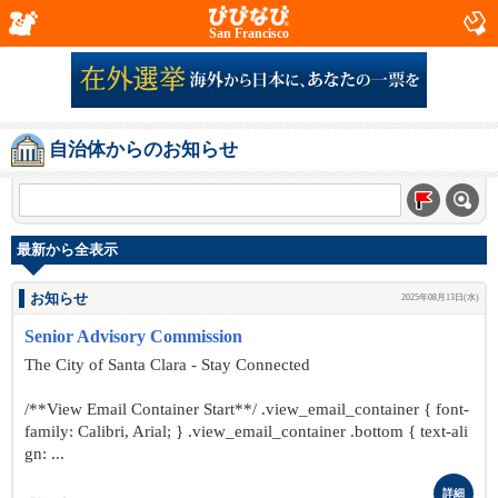
San Francisco
自治体からのお知らせ
最新から全表示
お知らせ
2025年08月13日(水)
Senior Advisory Commission
The City of Santa Clara - Stay Connected
/**View Email Container Start**/ .view_email_container { font-
family: Calibri, Arial; } .view_email_container .bottom { text-ali
gn: ...
詳細