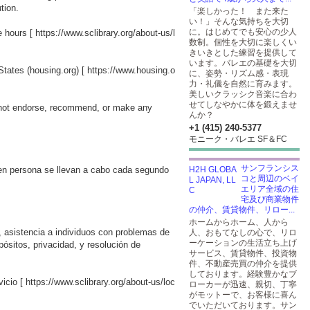
lution.
「楽しかった！ また来た
い！」そんな気持ちを大切
に。はじめてでも安心の少人
e hours [
https://www.sclibrary.org/about-us/l
数制。個性を大切に楽しくい
きいきとした練習を提供して
います。バレエの基礎を大切
 States (housing.org) [
https://www.housing.o
に、姿勢・リズム感・表現
力・礼儀を自然に育みます。
美しいクラッシク音楽に合わ
せてしなやかに体を鍛えませ
do not endorse, recommend, or make any
んか？
+1 (415) 240-5377
モニーク・バレエ SF＆FC
サンフランシス
 en persona se llevan a cabo cada segundo
コと周辺のベイ
エリア全域の住
宅及び商業物件
の仲介、賃貸物件、リロー...
ホームからホーム、人から
n, asistencia a individuos con problemas de
人、おもてなしの心で、リロ
ーケーションの生活立ち上げ
ósitos, privacidad, y resolución de
サービス、賃貸物件、投資物
件、不動産売買の仲介を提供
しております。経験豊かなブ
vicio [
https://www.sclibrary.org/about-us/loc
ローカーが迅速、親切、丁寧
がモットーで、お客様に喜ん
でいただいております。サン