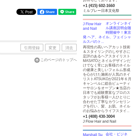
お待ちしております。
+1 (415) 602-1660
ミルブレー日本文化祭
Share
オンラインネイ
ル講座説明会随
時開催中！東京
発 ヘア、ネイル、フェイシャ
ルスパのト...
再現性の高いヘアカット技術
引用登録
変更
消去
＆スタイリングのしやすさに
定評のあるヘアスタイリスト
このページのトップへ
MASATOとネイルデザインだ
けでなく常にお客様のネイル
の健康と美しいフォルム形成
を心がけた施術が人気のネイ
リストATSUKOが2021年６月
キャンベルに総合ビューティ
ーサロンをオープン★当店の
日本でも経験豊富なプロのス
タッフがお客様一人ひとりに
合わせた丁寧なカウンセリン
グを行い、髪、お肌、ネイル
のお悩みからライフスタイ...
+1 (408) 430-3004
J Flow Hair and Nail
会社・ビジネ