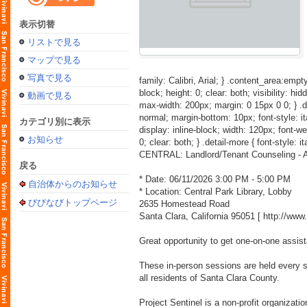
表示切替
リストで見る
マップで見る
写真で見る
family: Calibri, Arial; } .content_area:empty
block; height: 0; clear: both; visibility: hid
動画で見る
max-width: 200px; margin: 0 15px 0 0; } .detai
normal; margin-bottom: 10px; font-style: itali
カテゴリ別に表示
display: inline-block; width: 120px; font-weig
お知らせ
0; clear: both; } .detail-more { font-style: i
CENTRAL: Landlord/Tenant Counseling - As
戻る
* Date: 06/11/2026 3:00 PM - 5:00 PM
自治体からのお知らせ
* Location: Central Park Library, Lobby
びびなびトップページ
2635 Homestead Road
Santa Clara, California 95051 [
http://ww
Great opportunity to get one-on-one assist
These in-person sessions are held every se
all residents of Santa Clara County.
Project Sentinel is a non-profit organizat