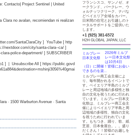
フランシスコ、サンノゼ、オ
e: Contacto| Project Sentinel | United
ークランド、バークレー、ウ
ォルナッツクリーク、ナパな
どベイエリア全域をカバー。
a Clara no avalan, recomiendan ni realizan
日米間の住宅とお引越しのト
ータルサポートをご提供いた
します。
+1 (925) 381-6572
H2H GLOBAL JAPAN, LLC
witter.com/SantaClaraCity
] YouTube [
http
s://nextdoor.com/city/santa-clara--ca/
]
-clara-police-department/
] SUBSCRIBER
2026年ミルブ
レー日本文化祭
は10月4日
b1
] | Unsubscribe All [
https://public.govd
（日）に開催！皆様にお会い
db61a884&destination=mshinji3056%40gmai
できるのを楽...
ミルブレー商工会主催によ
り、毎年開かれるイベントで
す。ベイエリア半島のミルブ
レーと周辺地域の多様性と独
自の文化を祝うために行われ
ています。ミルブレー日本文
lara · 1500 Warburton Avenue · Santa
化祭は、ミルブレー商工会主
催によりベイエリア半島と周
辺地域の多様性、独自の文化
を祝うために行われていま
す。もちつき、踊り、歌、紙
芝居、日本食屋台。。。盛り
だくさん！！皆様のお越しを