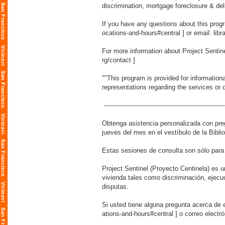
discrimination, mortgage foreclosure & del
If you have any questions about this progr
ocations-and-hours#central
] or email: li
For more information about Project Sentinel
rg/contact
]
""This program is provided for informatio
representations regarding the services or 
------------------------------------------------------------
Obtenga asistencia personalizada con preg
jueves del mes en el vestíbulo de la Bibl
Estas sesiones de consulta son sólo par
Project Sentinel (Proyecto Centinela) es u
vivienda tales como discriminación, ejecuc
disputas.
Si usted tiene alguna pregunta acerca de 
ations-and-hours#central
] o correo elect