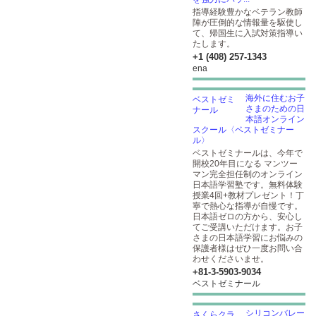
指導経験豊かなベテラン教師
陣が圧倒的な情報量を駆使し
て、帰国生に入試対策指導い
たします。
+1 (408) 257-1343
ena
海外に住むお子
さまのための日
本語オンライン
スクール〈ベストゼミナー
ル〉
ベストゼミナールは、今年で
開校20年目になる マンツー
マン完全担任制のオンライン
日本語学習塾です。無料体験
授業4回+教材プレゼント！丁
寧で熱心な指導が自慢です。
日本語ゼロの方から、安心し
てご受講いただけます。お子
さまの日本語学習にお悩みの
保護者様はぜひ一度お問い合
わせくださいませ。
+81-3-5903​-9034
ベストゼミナール
シリコンバレー