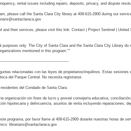
inquency, rental issues including repairs, deposits, privacy, and dispute reso
am, please call the Santa Clara City library at 408-615-2900 during our servic
brarians@santaclaraca.gov
 and their services, please visit this link: Contact | Project Sentinel | United
nal purposes only. The City of Santa Clara and the Santa Clara City Library 
organizations mentioned in this program.""
-----------------------------------------------------------
untas relacionadas con las leyes de propietarios/inquilinos. Estas sesiones
ioteca del Parque Central. No necesita registrarse.
a residentes del Condado de Santa Clara.
na organización sin fines de lucro y proveé consejería educativa, conciliació
ión hipotecaria y delincuencia, asuntos de renta incluyendo reparaciones, dep
este programa, por favor llame al 408-615-2900 durante nuestras horas de ser
rónico: librarians@santaclaraca.gov