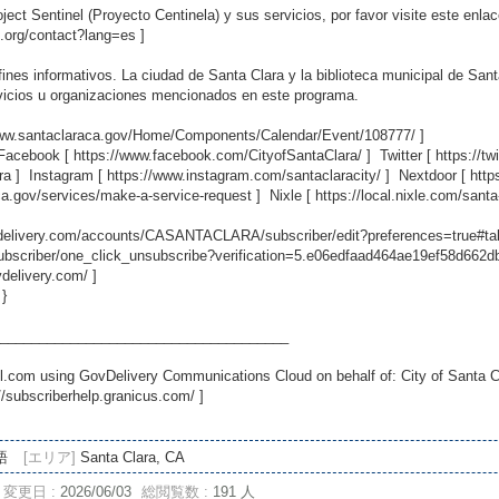
ect Sentinel (Proyecto Centinela) y sus servicios, por favor visite este enlac
.org/contact?lang=es
]
nes informativos. La ciudad de Santa Clara y la biblioteca municipal de Sant
rvicios u organizaciones mencionados en este programa.
www.santaclaraca.gov/Home/Components/Calendar/Event/108777/
]
 Facebook [
https://www.facebook.com/CityofSantaClara/
] Twitter [
https://t
ra
] Instagram [
https://www.instagram.com/santaclaracity/
] Nextdoor [
http
ca.gov/services/make-a-service-request
] Nixle [
https://local.nixle.com/santa
ovdelivery.com/accounts/CASANTACLARA/subscriber/edit?preferences=true#ta
scriber/one_click_unsubscribe?verification=5.e06edfaad464ae19ef58d662
vdelivery.com/
]
 }
_____________________________________
.com using GovDelivery Communications Cloud on behalf of: City of Santa C
//subscriberhelp.granicus.com/
]
語
[エリア]
Santa Clara, CA
変更日 :
2026/06/03
総閲覧数 :
191 人