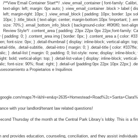
/**View Email Container Start**/ .view_email_container { font-family: Calibri,
text-align: left; margin: 0px auto; } .view_email_container .block > label { dis
left; margin-right: 10px; } .view_email_block { padding: 10px; border: 1px so
10px; } .title_block { text-align: center; margin-bottom:10px !important; } .em
size: 70%;} .email_bottom_info_block { background-color: #f0f0f0; text-align
Review Style*/ .content_area { padding: 23px 22px 0px 22px;font-family: Calibr
 { padding: 0; } .content_area img { border: 0px; } .content_area a { color: #337ff
den; font-size: 0px; } .detail-thumbnail { display: inline-block; vertical-align: to
l-title, .detail-subtitle, .detail-intro { margin: 0; } .detail-title { color: #337ffe
c; } .detail-list { margin: 0; padding: 0; list-style: none; display: inline-block; ve
ht: bold; vertical-align: top; } .detail-list-value { display: inline-block; vertical
talic; font-size: 90%; float: right; } .detail-url {padding:0px 22px 10px 22px;} .det
esoramiento a Propietarios e Inquilinos
w.google.com/maps?f=l&hl=en&q=2635+Homestead+Road%2c+Santa+Clara%2
ance with your landlord/tenant law related questions!
cond Thursday of the month at the Central Park Library’s lobby. This is a fir
ion and provides education, counseling, conciliation, and they assist individua