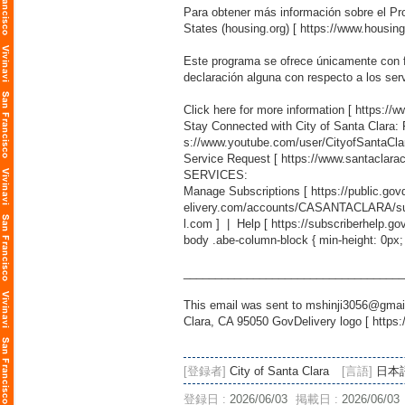
Para obtener más información sobre el Proj
States (housing.org) [
https://www.housing
Este programa se ofrece únicamente con fi
declaración alguna con respecto a los se
Click here for more information [
https://
Stay Connected with City of Santa Clara:
s://www.youtube.com/user/CityofSantaCla
Service Request [
https://www.santaclara
SERVICES:
Manage Subscriptions [
https://public.g
elivery.com/accounts/CASANTACLARA/sub
l.com
] | Help [
https://subscriberhelp.go
body .abe-column-block { min-height: 0px;
___________________________________
This email was sent to mshinji3056@gmail
Clara, CA 95050 GovDelivery logo [
https:
[登録者]
City of Santa Clara
[言語]
日本
登録日 :
2026/06/03
掲載日 :
2026/06/03