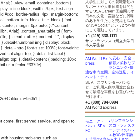
人学生に対しての就職活動の
 Arial; } .view_email_container .bottom {
サポートや人事育成を目的と
play: inline-block; width: 70px; text-align:
する”JSA Career” 国籍問わず
lid #ccc; border-radius: 4px; margin-bottom:
日本の文化・言語などに興味
ail_bottom_info_block .title_block { font-
のある学生たちと交流を深め
: center; margin: 0px auto; } /*Content
る”JSA Social” という2つを軸
にして活動しています。
i, Arial;} .content_area table td { font-
+1 (415) 338-1111
e; } .clearfix:after { content: "."; display:
サンフランシスコ州立大学日
p; } .detail-thumbnail img { display: block;
本人学生会
; } .detail-intro { font-size: 100%; font-weight:
rtical-align: top; } .detail-list-label {
＼安心・安全・
-align: top; } .detail-content { padding: 10px
信頼／柔軟なプ
ail-url a {color:#337ffe}
ランニング×快
適な車内空間。空港送迎、イ
ベント・ディ...
SUV、スプリンターバンな
ど、ご利用人数や用途に合わ
せて最適な車種をお選びいた
だけます。
c+California+95051
]
+1 (800) 794-0994
AM World Express
♪サンフランシ
st come, first served service, and open to
スコ・フォスタ
ーシティのバレ
エ教室♪日本語
ls with housing problems such as
と英語で4歳から大人まで...