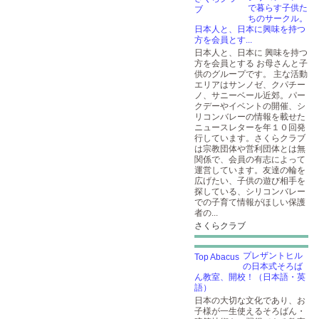
で暮らす子供た
ちのサークル。
日本人と、日本に興味を持つ
方を会員とす...
日本人と、日本に 興味を持つ
方を会員とする お母さんと子
供のグループです。 主な活動
エリアはサンノゼ、クパチー
ノ、サニーベール近郊。パー
クデーやイベントの開催、シ
リコンバレーの情報を載せた
ニュースレターを年１０回発
行しています。さくらクラブ
は宗教団体や営利団体とは無
関係で、会員の有志によって
運営しています。友達の輪を
広げたい、子供の遊び相手を
探している、シリコンバレー
での子育て情報がほしい保護
者の...
さくらクラブ
プレザントヒル
の日本式そろば
ん教室、開校！（日本語・英
語）
日本の大切な文化であり、お
子様が一生使えるそろばん・