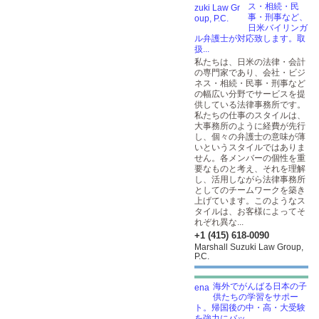
ス・相続・民
事・刑事など、
日米バイリンガ
ル弁護士が対応致します。取
扱...
私たちは、日米の法律・会計
の専門家であり、会社・ビジ
ネス・相続・民事・刑事など
の幅広い分野でサービスを提
供している法律事務所です。
私たちの仕事のスタイルは、
大事務所のように経費が先行
し、個々の弁護士の意味が薄
いというスタイルではありま
せん。各メンバーの個性を重
要なものと考え、それを理解
し、活用しながら法律事務所
としてのチームワークを築き
上げています。このようなス
タイルは、お客様によってそ
れぞれ異な...
+1 (415) 618-0090
Marshall Suzuki Law Group,
P.C.
海外でがんばる日本の子
供たちの学習をサポー
ト。帰国後の中・高・大受験
を強力にバッ...