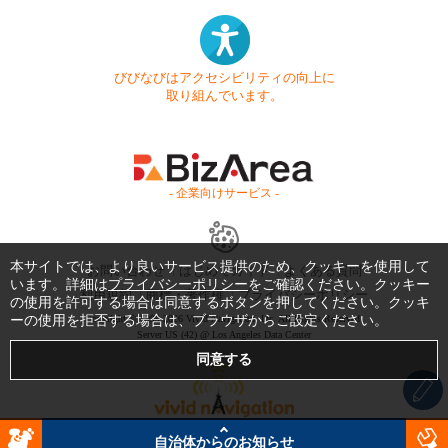
びびなびはアクセシビリティの向上に
取り組んでいます。
- 企業向けサービス -
本サイトでは、より良いサービス提供のため、クッキーを使用して
お問い合わせ
はじめてガイド
よくある質問
います。詳細は
プライバシーポリシー
をご確認ください。クッキー
利用規約
商標・著作権
プライバシーポリシー
の使用を許可する場合は同意するボタンを押してください。クッキ
ーの使用を拒否する場合は、ブラウザからご設定ください。
Copyright © 1999-2026 Vivid Navigation, Inc. All Rights Reserved.
Server US (42) @ Los Angeles Data Center
自治体からのお知らせ