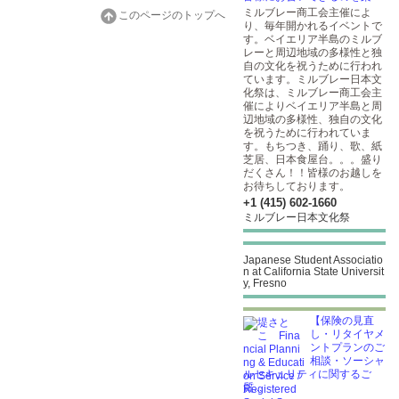
ミルブレー商工会主催によ
このページのトップへ
り、毎年開かれるイベントで
す。ベイエリア半島のミルブ
レーと周辺地域の多様性と独
自の文化を祝うために行われ
ています。ミルブレー日本文
化祭は、ミルブレー商工会主
催によりベイエリア半島と周
辺地域の多様性、独自の文化
を祝うために行われていま
す。もちつき、踊り、歌、紙
芝居、日本食屋台。。。盛り
だくさん！！皆様のお越しを
お待ちしております。
+1 (415) 602-1660
ミルブレー日本文化祭
Japanese Student Associatio
n at California State Universit
y, Fresno
【保険の見直
し・リタイヤメ
ントプランのご
相談・ソーシャ
ルセキュリティに関するご
質...