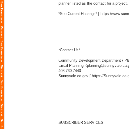
planner listed as the contact for a project.
*See Current Hearings* [
https://www.sun
*Contact Us*
Community Development Department / Pla
Email Planning <planning@sunnyvale.ca.
408-730-7440
Sunnyvale.ca.gov [
https://Sunnyvale.ca.
SUBSCRIBER SERVICES