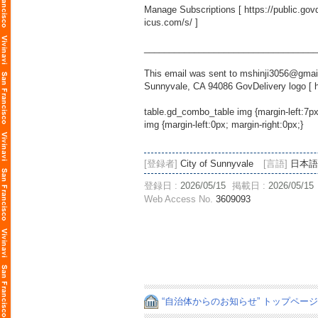
Manage Subscriptions [
https://public.g
icus.com/s/
]
___________________________________
This email was sent to mshinji3056@gmail
Sunnyvale, CA 94086 GovDelivery logo [
table.gd_combo_table img {margin-left:7p
img {margin-left:0px; margin-right:0px;}
[登録者]
City of Sunnyvale
[言語]
日本語
登録日 :
2026/05/15
掲載日 :
2026/05/15
Web Access No.
3609093
“自治体からのお知らせ” トップペー