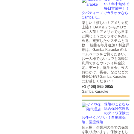
い！年中無休で
毎日営業中！！
クパティーノでカラオケなら
Gamba K...
楽しい！嬉しい！アメリカ初
上陸！ DAM＆デンモクIDつ
いに入荷！アメリカでも日本
と同じようにカラオケを楽し
める、充実したシステムと曲
数！ 新曲も毎月追加！料金詳
細は、Gamba Karaoke のホ
ームページをご覧ください。
お一人様でもいつでも気軽に
利用できるウレシイ料金設
定。デート、誕生日会、夜の
お出かけ、宴会、などなどの
機会にぜひGamba Karaoke
にお越しください！
+1 (408) 865-0955
Gamba Karaoke
保険のことなら
総合保険代理店
のダイワ保険に
お任せください ！自動車保
険、医療保険...
個人用、企業用の全ての保険
を取り扱います。保険はもし