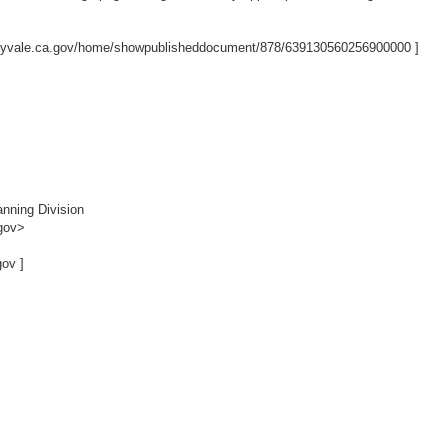
nyvale.ca.gov/home/showpublisheddocument/878/639130560256900000
]
nning Division
gov>
gov
]