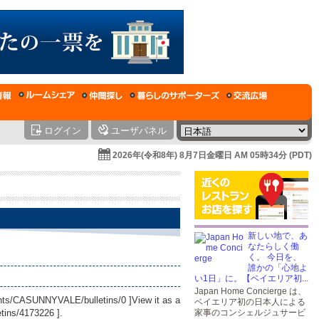
ログイン
ユーザパネル
2026年(令和8年) 8月7日金曜日 AM 05時34分 (PDT)
新しい地で、あ
なたらしく働
く。 今日を、
誰かの「心地よ
い1日」に。【ベイエリア初...
Japan Home Concierge は、
ounts/CASUNNYVALE/bulletins/0
]View it as a
ベイエリア初の日本人による
tins/4173226
].
家事のコンシェルジュサービ