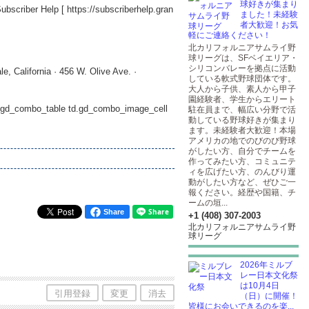
球好きが集まり
Subscriber Help [
https://subscriberhelp.gran
ました！未経験
者大歓迎！お気
軽にご連絡ください！
北カリフォルニアサムライ野
球リーグは、SFベイエリア・
シリコンバレーを拠点に活動
, California · 456 W. Olive Ave. ·
している軟式野球団体です。
大人から子供、素人から甲子
園経験者、学生からエリート
le.gd_combo_table td.gd_combo_image_cell
駐在員まで、幅広い分野で活
動している野球好きが集まり
ます。未経験者大歓迎！本場
アメリカの地でのびのび野球
がしたい方、自分でチームを
作ってみたい方、コミュニテ
ィを広げたい方、のんびり運
動がしたい方など、ぜひご一
報ください。経歴や国籍、チ
ームの垣...
Share
+1 (408) 307-2003
北カリフォルニアサムライ野
球リーグ
2026年ミルブ
レー日本文化祭
は10月4日
引用登録
変更
消去
（日）に開催！
皆様にお会いできるのを楽...