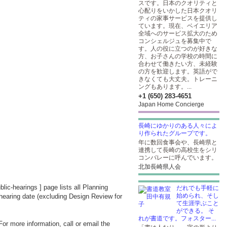
スです。日本のクオリティと
心配りをいかした日本クオリ
ティの家事サービスを提供し
ています。現在、ベイエリア
全域へのサービス拡大のため
コンシェルジュを募集中で
す。人の役に立つのが好きな
方、お子さんの学校の時間に
合わせて働きたい方、未経験
の方を歓迎します。英語がで
きなくても大丈夫。トレーニ
ングもあります。...
+1 (650) 283-4651
Japan Home Concierge
長崎にゆかりのある人々によ
り作られたグループです。
年に数回食事会や、長崎県と
連携して長崎の高校生をシリ
コンバレーに呼んでいます。
北加長崎県人会
blic-hearings
] page lists all Planning
だれでも手軽に
始められ、そし
 hearing date (excluding Design Review for
て生涯学ぶこと
ができる。 そ
れが書道です。フォスター...
or more information, call or email the