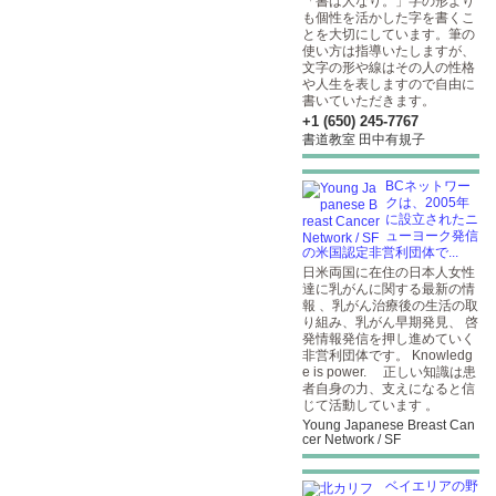
「書は人なり。」字の形より
も個性を活かした字を書くこ
とを大切にしています。筆の
使い方は指導いたしますが、
文字の形や線はその人の性格
や人生を表しますので自由に
書いていただきます。
+1 (650) 245-7767
書道教室 田中有規子
BCネットワー
クは、2005年
に設立されたニ
ューヨーク発信
の米国認定非営利団体で...
日米両国に在住の日本人女性
達に乳がんに関する最新の情
報 、乳がん治療後の生活の取
り組み、乳がん早期発見、 啓
発情報発信を押し進めていく
非営利団体です。 Knowledg
e is power. 正しい知識は患
者自身の力、支えになると信
じて活動しています 。
Young Japanese Breast Can
cer Network / SF
ベイエリアの野