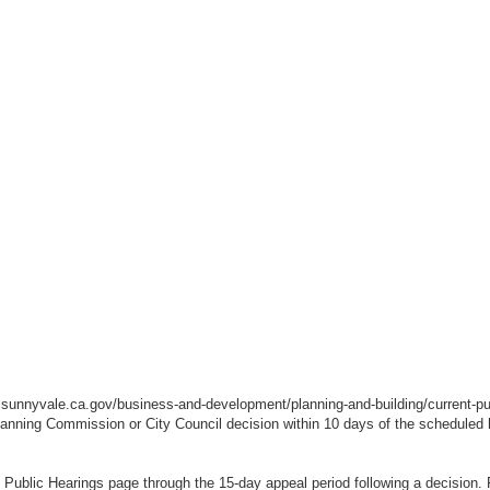
.sunnyvale.ca.gov/business-and-development/planning-and-building/current-pu
Planning Commission or City Council decision within 10 days of the scheduled
t Public Hearings page through the 15-day appeal period following a decision. F