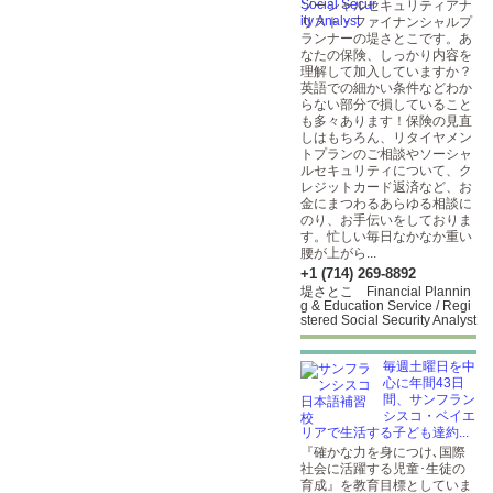
ソーシャルセキュリティアナ
リスト・ファイナンシャルプ
ランナーの堤さとこです。あ
なたの保険、しっかり内容を
理解して加入していますか？
英語での細かい条件などわか
らない部分で損していること
も多々あります！保険の見直
しはもちろん、リタイヤメン
トプランのご相談やソーシャ
ルセキュリティについて、ク
レジットカード返済など、お
金にまつわるあらゆる相談に
のり、お手伝いをしておりま
す。忙しい毎日なかなか重い
腰が上がら...
+1 (714) 269-8892
堤さとこ Financial Plannin
g & Education Service / Regi
stered Social Security Analyst
毎週土曜日を中
心に年間43日
間、サンフラン
シスコ・ベイエ
リアで生活する子ども達約...
『確かな力を身につけ､国際
社会に活躍する児童･生徒の
育成』を教育目標としていま