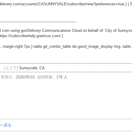
ovdelivery.com/accounts/CASUNNYVALE/subscriber/new?preferences=true
] | 
_____________________________________
.com using govDelivery Communications Cloud on behalf of: City of Sunnyvale
https://subscriberhelp.granicus.com/
]
x; margin-right:7px;} table.gd_combo_table div.govd_image_display img, tab
[エリア]
Sunnyvale, CA
変更日 :
2026/05/15
総閲覧数 :
178 人
ジへ戻る