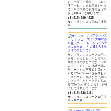
す。土曜日に通学し、日本で
使用されている教科書を使っ
て日本の学校の教育内容（本
校は4教科）を学びます。
+1 (415) 989-4535
サンフランシスコ日本語補習
校
サンフランシス
コ州立大学にあ
る、もっとも大
きな日本人学生
団体のひとつです。
サンフランシスコ州立大学に
ある、もっとも大きな日本人
学生団体のひとつです。日本
人学生に対しての就職活動の
サポートや人事育成を目的と
する”JSA Career” 国籍問わず
日本の文化・言語などに興味
のある学生たちと交流を深め
る”JSA Social” という2つを軸
にして活動しています。
+1 (415) 338-1111
サンフランシスコ州立大学日
本人学生会
安い！ 楽し