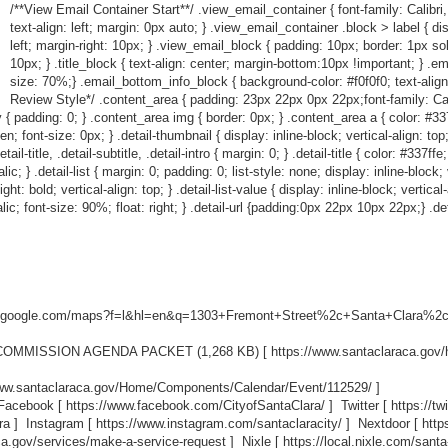
/**View Email Container Start**/ .view_email_container { font-family: Calibri,
text-align: left; margin: 0px auto; } .view_email_container .block > label { dis
left; margin-right: 10px; } .view_email_block { padding: 10px; border: 1px so
10px; } .title_block { text-align: center; margin-bottom:10px !important; } .em
size: 70%;} .email_bottom_info_block { background-color: #f0f0f0; text-align
Review Style*/ .content_area { padding: 23px 22px 0px 22px;font-family: Calibr
 { padding: 0; } .content_area img { border: 0px; } .content_area a { color: #337ff
den; font-size: 0px; } .detail-thumbnail { display: inline-block; vertical-align: to
l-title, .detail-subtitle, .detail-intro { margin: 0; } .detail-title { color: #337ffe
c; } .detail-list { margin: 0; padding: 0; list-style: none; display: inline-block; ve
ht: bold; vertical-align: top; } .detail-list-value { display: inline-block; vertical
talic; font-size: 90%; float: right; } .detail-url {padding:0px 22px 10px 22px;} .det
w.google.com/maps?f=l&hl=en&q=1303+Fremont+Street%2c+Santa+Clara%2c+
 COMMISSION AGENDA PACKET (1,268 KB) [
https://www.santaclaraca.g
www.santaclaraca.gov/Home/Components/Calendar/Event/112529/
]
 Facebook [
https://www.facebook.com/CityofSantaClara/
] Twitter [
https://t
ra
] Instagram [
https://www.instagram.com/santaclaracity/
] Nextdoor [
http
ca.gov/services/make-a-service-request
] Nixle [
https://local.nixle.com/santa