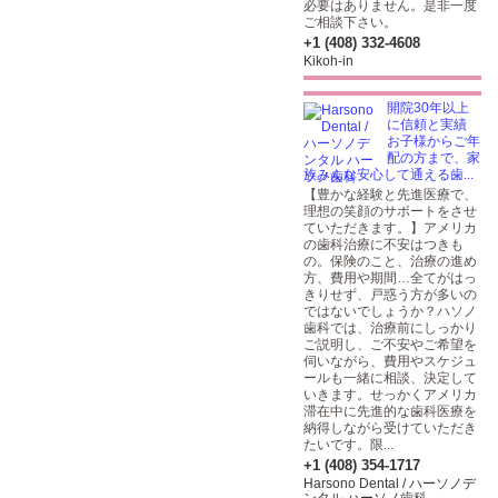
必要はありません。是非一度
ご相談下さい。
+1 (408) 332-4608
Kikoh-in
開院30年以上
に信頼と実績
お子様からご年
配の方まで、家
族みんな安心して通える歯...
【豊かな経験と先進医療で、
理想の笑顔のサポートをさせ
ていただきます。】アメリカ
の歯科治療に不安はつきも
の。保険のこと、治療の進め
方、費用や期間…全てがはっ
きりせず、戸惑う方が多いの
ではないでしょうか？ハソノ
歯科では、治療前にしっかり
ご説明し、ご不安やご希望を
伺いながら、費用やスケジュ
ールも一緒に相談、決定して
いきます。せっかくアメリカ
滞在中に先進的な歯科医療を
納得しながら受けていただき
たいです。限...
+1 (408) 354-1717
Harsono Dental / ハーソノデ