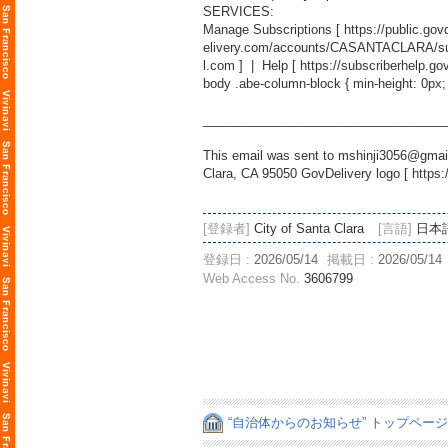
SERVICES:
Manage Subscriptions [
https://public.g
elivery.com/accounts/CASANTACLARA/sub
l.com
] | Help [
https://subscriberhelp.go
body .abe-column-block { min-height: 0px;
___________________________________
This email was sent to mshinji3056@gmail
Clara, CA 95050 GovDelivery logo [
https:
[登録者]
City of Santa Clara
[言語]
日本
登録日 :
2026/05/14
掲載日 :
2026/05/14
Web Access No.
3606799
“自治体からのお知らせ” トップペー