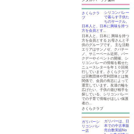
ンタル ハーソノ歯科
シリコンバレー
で暮らす子供た
ちのサークル。
日本人と、日本に興味を持つ
方を会員とす...
日本人と、日本に 興味を持つ
方を会員とする お母さんと子
供のグループです。 主な活動
エリアはサンノゼ、クパチー
ノ、サニーベール近郊。パー
クデーやイベントの開催、シ
リコンバレーの情報を載せた
ニュースレターを年１０回発
行しています。さくらクラブ
は宗教団体や営利団体とは無
関係で、会員の有志によって
運営しています。友達の輪を
広げたい、子供の遊び相手を
探している、シリコンバレー
での子育て情報がほしい保護
者の...
さくらクラブ
ガリバーは、日
本での中古車販
売台数実績No