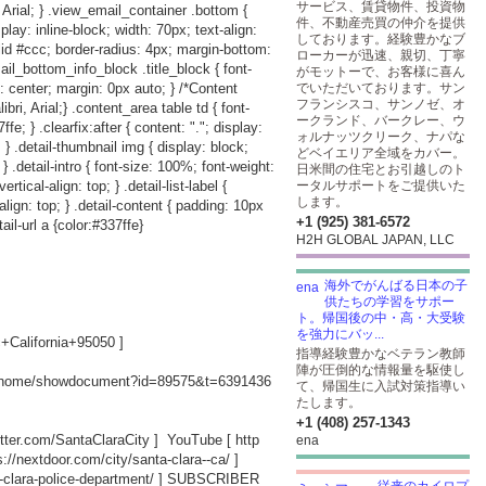
サービス、賃貸物件、投資物
 Arial; } .view_email_container .bottom {
件、不動産売買の仲介を提供
play: inline-block; width: 70px; text-align:
しております。経験豊かなブ
lid #ccc; border-radius: 4px; margin-bottom:
ローカーが迅速、親切、丁寧
ail_bottom_info_block .title_block { font-
がモットーで、お客様に喜ん
: center; margin: 0px auto; } /*Content
でいただいております。サン
フランシスコ、サンノゼ、オ
i, Arial;} .content_area table td { font-
ークランド、バークレー、ウ
e; } .clearfix:after { content: "."; display:
ォルナッツクリーク、ナパな
p; } .detail-thumbnail img { display: block;
どベイエリア全域をカバー。
; } .detail-intro { font-size: 100%; font-weight:
日米間の住宅とお引越しのト
rtical-align: top; } .detail-list-label {
ータルサポートをご提供いた
します。
-align: top; } .detail-content { padding: 10px
+1 (925) 381-6572
ail-url a {color:#337ffe}
H2H GLOBAL JAPAN, LLC
海外でがんばる日本の子
供たちの学習をサポー
ト。帰国後の中・高・大受験
を強力にバッ...
California+95050
]
指導経験豊かなベテラン教師
陣が圧倒的な情報量を駆使し
ov/home/showdocument?id=89575&t=6391436
て、帰国生に入試対策指導い
たします。
+1 (408) 257-1343
witter.com/SantaClaraCity
] YouTube [
http
ena
s://nextdoor.com/city/santa-clara--ca/
]
-clara-police-department/
] SUBSCRIBER