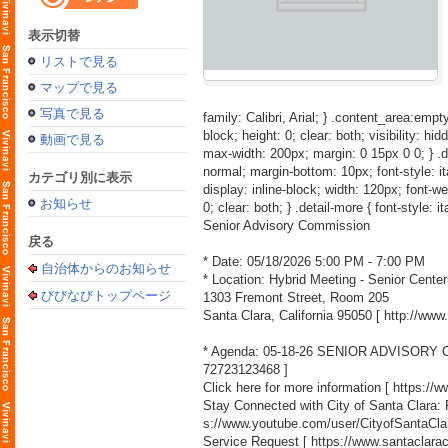
表示切替
リストで見る
マップで見る
写真で見る
family: Calibri, Arial; } .content_area:empty
block; height: 0; clear: both; visibility: hid
動画で見る
max-width: 200px; margin: 0 15px 0 0; } .detai
normal; margin-bottom: 10px; font-style: itali
カテゴリ別に表示
display: inline-block; width: 120px; font-weig
お知らせ
0; clear: both; } .detail-more { font-style: i
Senior Advisory Commission
戻る
* Date: 05/18/2026 5:00 PM - 7:00 PM
自治体からのお知らせ
* Location: Hybrid Meeting - Senior Center
びびなびトップページ
1303 Fremont Street, Room 205
Santa Clara, California 95050 [
http://ww
* Agenda: 05-18-26 SENIOR ADVISORY
72723123468
]
Click here for more information [
https://
Stay Connected with City of Santa Clara:
s://www.youtube.com/user/CityofSantaCla
Service Request [
https://www.santaclara