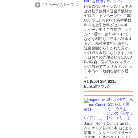
No.1を目指すBubka!へ
このページのトップへ
円安の今がチャンス！日本送
金為替手数料＆送金手数料が
ゼロのキャンペーン中！100,
000円以上もお得！為替手数
料＆送金手数料がゼロのキャ
ンペーン中！ご存知でしょう
か? 通常、銀行やペイパル
などを利用して日本へ送金す
ると、為替手数料が発生し、
送金金額から引かれた分が、
受け取り金額になります。例
えばお車の売却金額が$2000
0の場合、売却先のディラー
やご自身でアメリカドルから
日本円へ一般的な銀行を通
じ...
+1 (650) 284-9213
Bubka!(ブブカ)
新しい地で、あ
なたらしく働
く。 今日を、
誰かの「心地よ
い1日」に。【ベイエリア初...
Japan Home Concierge は、
ベイエリア初の日本人による
家事のコンシェルジュサービ
スです。日本のクオリティと