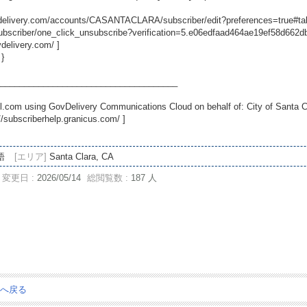
ovdelivery.com/accounts/CASANTACLARA/subscriber/edit?preferences=true#ta
scriber/one_click_unsubscribe?verification=5.e06edfaad464ae19ef58d662
vdelivery.com/
]
 }
_____________________________________
.com using GovDelivery Communications Cloud on behalf of: City of Santa C
//subscriberhelp.granicus.com/
]
語
[エリア]
Santa Clara, CA
変更日 :
2026/05/14
総閲覧数 :
187 人
ジへ戻る