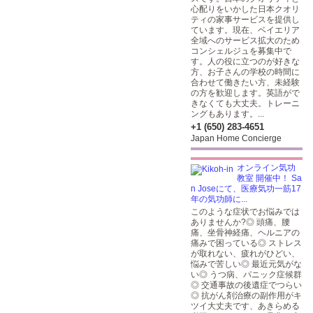
心配りをいかした日本クオリ
ティの家事サービスを提供し
ています。現在、ベイエリア
全域へのサービス拡大のため
コンシェルジュを募集中で
す。人の役に立つのが好きな
方、お子さんの学校の時間に
合わせて働きたい方、未経験
の方を歓迎します。英語がで
きなくても大丈夫。トレーニ
ングもあります。...
+1 (650) 283-4651
Japan Home Concierge
オンライン気功
教室 開催中！ Sa
n Joseにて、医療気功一筋17
年の気功師に...
このような症状でお悩みでは
ありませんか?◎ 頭痛、腰
痛、坐骨神経痛、ヘルニアの
痛みで困っている◎ ストレス
が取れない、疲れがひどい、
悩みで苦しい◎ 最近元気がな
い◎ うつ病、パニック症候群
◎ 交通事故の後遺症でつらい
◎ 抗がん剤治療の副作用がキ
ツイ大丈夫です、あきらめる