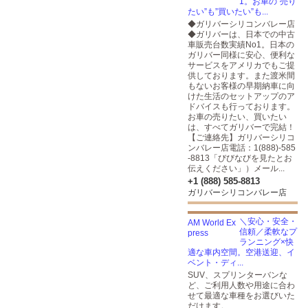
1。お車の”売り
たい”も”買いたい”も...
◆ガリバーシリコンバレー店
◆ガリバーは、日本での中古
車販売台数実績No1。日本の
ガリバー同様に安心、便利な
サービスをアメリカでもご提
供しております。また渡米間
もないお客様の早期納車に向
けた生活のセットアップのア
ドバイスも行っております。
お車の売りたい、買いたい
は、すべてガリバーで完結！
【ご連絡先】ガリバーシリコ
ンバレー店電話：1(888)-585
-8813「びびなびを見たとお
伝えください」）メール...
+1 (888) 585-8813
ガリバーシリコンバレー店
＼安心・安全・
信頼／柔軟なプ
ランニング×快
適な車内空間。空港送迎、イ
ベント・ディ...
SUV、スプリンターバンな
ど、ご利用人数や用途に合わ
せて最適な車種をお選びいた
だけます。