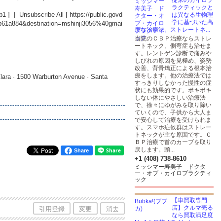
従来のカイロプ
ラクティックと
b1
] | Unsubscribe All [
https://public.govd
は異なる生物理
学に基づいた高
db61a884&destination=mshinji3056%40gmai
度な治療法。ストレートネ...
当院のＣＢＰ治療ならストレ
ートネック、側弯症も治せま
す。レントゲン診断で痛みや
しびれの原因を見極め、姿勢
改善、背骨矯正による根本治
療をします。他の治療法では
lara · 1500 Warburton Avenue · Santa
すっきりしなかった慢性の症
状にも効果的です。ボキボキ
しない体にやさしい治療法
で、徐々にゆがみを取り除い
ていくので、子供から大人ま
で安心して治療を受けられま
す。スマホ症候群はストレー
トネックが主な原因です。Ｃ
ＢＰ治療で首のカーブを取り
戻します。頭...
Share
+1 (408) 738-8610
ミッシマー寿美子 ドクタ
ー・オブ・カイロプラクティ
ック
【車買取専門
店】クルマ売る
引用登録
変更
消去
なら買取満足度