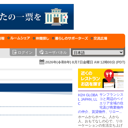
ログイン
ユーザパネル
2026年(令和8年) 8月7日金曜日 AM 12時00分 (PDT)
サンフランシス
コと周辺のベイ
エリア全域の住
宅及び商業物件
の仲介、賃貸物件、リロー...
ホームからホーム、人から
人、おもてなしの心で、リロ
ーケーションの生活立ち上げ