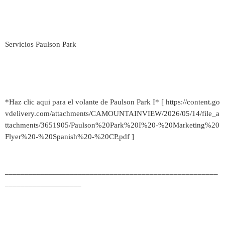
Servicios Paulson Park
*Haz clic aqui para el volante de Paulson Park I* [ https://content.go
vdelivery.com/attachments/CAMOUNTAINVIEW/2026/05/14/file_a
ttachments/3651905/Paulson%20Park%20I%20-%20Marketing%20
Flyer%20-%20Spanish%20-%20CP.pdf ]
_____________________________________________________
___________________