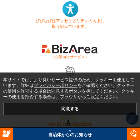
びびなびはアクセシビリティの向上に
取り組んでいます。
- 企業向けサービス -
本サイトでは、より良いサービス提供のため、クッキーを使用して
お問い合わせ
はじめてガイド
よくある質問
います。詳細は
プライバシーポリシー
をご確認ください。クッキー
利用規約
商標・著作権
プライバシーポリシー
の使用を許可する場合は同意するボタンを押してください。クッキ
ーの使用を拒否する場合は、ブラウザからご設定ください。
Copyright © 1999-2026 Vivid Navigation, Inc. All Rights Reserved.
Server US (43) @ Los Angeles Data Center
自治体からのお知らせ