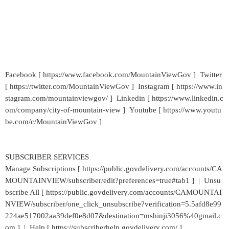
Facebook [ https://www.facebook.com/MountainViewGov ] Twitter
[ https://twitter.com/MountainViewGov ] Instagram [ https://www.in
stagram.com/mountainviewgov/ ] Linkedin [ https://www.linkedin.c
om/company/city-of-mountain-view ] Youtube [ https://www.youtu
be.com/c/MountainViewGov ]
SUBSCRIBER SERVICES
Manage Subscriptions [ https://public.govdelivery.com/accounts/CA
MOUNTAINVIEW/subscriber/edit?preferences=true#tab1 ] | Unsu
bscribe All [ https://public.govdelivery.com/accounts/CAMOUNTAI
NVIEW/subscriber/one_click_unsubscribe?verification=5.5afd8e99
224ae517002aa39def0e8d07&destination=mshinji3056%40gmail.c
om ] | Help [ https://subscriberhelp.govdelivery.com/ ]