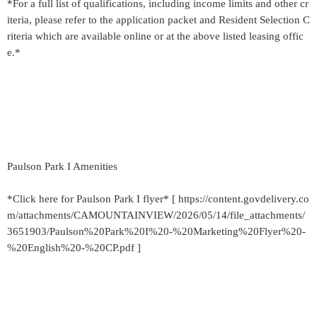
*For a full list of qualifications, including income limits and other cr
iteria, please refer to the application packet and Resident Selection C
riteria which are available online or at the above listed leasing offic
e.*
Paulson Park I Amenities
*Click here for Paulson Park I flyer* [ https://content.govdelivery.co
m/attachments/CAMOUNTAINVIEW/2026/05/14/file_attachments/
3651903/Paulson%20Park%20I%20-%20Marketing%20Flyer%20-
%20English%20-%20CP.pdf ]