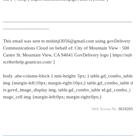
_____________________________________________________
___________________
This email was sent to mshinji3056@gmail.com using govDelivery
Communications Cloud on behalf of: City of Mountain View · 500
Castro St. Mountain View, CA 94041 GovDelivery logo [ https://sub
scriberhelp.granicus.com/ ]
body .abe-column-block { min-height: 5px; } table.gd_combo_table
img {margin-left:10px; margin-right:10px;} table.gd_combo_table d
iv.govd_image_display img, table.gd_combo_table td.gd_combo_i
mage_cell img {margin-left:0px; margin-right:0px;}
Web Access No.
3619265