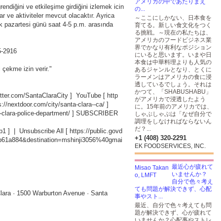
アメリカの中であたりまえ
endiğini ve etkileşime girdiğini izlemek icin
の...
r ve aktiviteler mevcut olacaktır. Ayrica
～ここにしかない、日本食を
lk pazartesi günü saat 4-5 p.m. arasında
育てる。新しい食文化をつく
る挑戦。～現在の私たちは、
アメリカのフードビジネス業
界でかなり有利なポジション
15-2916
にいると思います。いまや日
本食は中華料理よりも人気の
çekme izin verir."
あるジャンルとなり、とくに
ラーメンはアメリカの食に浸
透しているでしょう。それは
かつて、「SHABUSHABU」
witter.com/SantaClaraCity
] YouTube [
http
がアメリカで浸透したよう
s://nextdoor.com/city/santa-clara--ca/
]
に。15年前のアメリカでは、
-clara-police-department/
] SUBSCRIBER
しゃぶしゃぶは「なぜ自分で
調理をしなければならないん
だ？...
b1
] | Unsubscribe All [
https://public.govd
+1 (408) 320-2291
db61a884&destination=mshinji3056%40gmai
EK FOODSERVICES, INC.
最近心が疲れて
いませんか？
自分で色々考え
ても問題が解決できず、心配
lara · 1500 Warburton Avenue · Santa
事やスト...
最近、自分で色々考えても問
題が解決できず、心が疲れて
いませんか？心配事やストレ