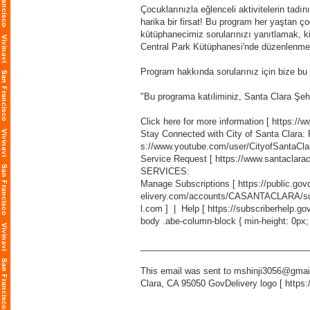
Çocuklarınızla eğlenceli aktivitelerin tadı
harika bir firsat! Bu program her yaştan ço
kütüphanecimiz sorularınızı yanıtlamak, ki
Central Park Kütüphanesi'nde düzenlenme
Program hakkında sorularınız için bize bu
"Bu programa katıliminiz, Santa Clara Şeh
Click here for more information [
https://
Stay Connected with City of Santa Clara:
s://www.youtube.com/user/CityofSantaCla
Service Request [
https://www.santaclara
SERVICES:
Manage Subscriptions [
https://public.g
elivery.com/accounts/CASANTACLARA/sub
l.com
] | Help [
https://subscriberhelp.go
body .abe-column-block { min-height: 0px;
___________________________________
This email was sent to mshinji3056@gmail
Clara, CA 95050 GovDelivery logo [
https: