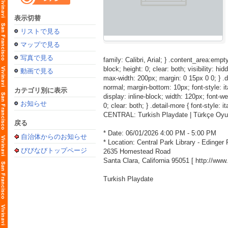
表示切替
リストで見る
マップで見る
写真で見る
family: Calibri, Arial; } .content_area:empty
block; height: 0; clear: both; visibility: hid
動画で見る
max-width: 200px; margin: 0 15px 0 0; } .detai
normal; margin-bottom: 10px; font-style: itali
カテゴリ別に表示
display: inline-block; width: 120px; font-weig
お知らせ
0; clear: both; } .detail-more { font-style: i
CENTRAL: Turkish Playdate | Türkçe Oy
戻る
* Date: 06/01/2026 4:00 PM - 5:00 PM
自治体からのお知らせ
* Location: Central Park Library - Edinge
びびなびトップページ
2635 Homestead Road
Santa Clara, California 95051 [
http://ww
Turkish Playdate