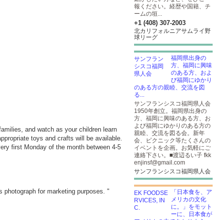
報ください。経歴や国籍、チ
ームの垣...
+1 (408) 307-2003
北カリフォルニアサムライ野
球リーグ
福岡県出身の
方、福岡に興味
のある方、およ
び福岡にゆかり
のある方の親睦、交流を図
る...
サンフランシスコ福岡県人会
1950年創立。福岡県出身の
方、福岡に興味のある方、お
よび福岡にゆかりのある方の
 families, and watch as your children learn
親睦、交流を図る会。新年
propriate toys and crafts will be available.
会、ピクニック等たくさんの
every first Monday of the month between 4-5
イベントを企画。お気軽にご
連絡下さい。■渡辺るい子 fkk
enjinsf@gmail.com
サンフランシスコ福岡県人会
's photograph for marketing purposes. "
「日本食を、ア
メリカの文化
に。」をモット
ーに、日本食が