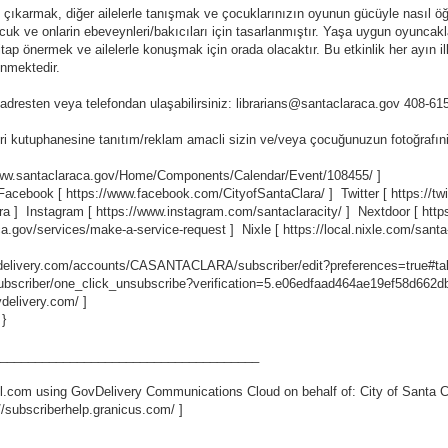
nı çıkarmak, diğer ailelerle tanışmak ve çocuklarınızın oyunun gücüyle nasıl öğr
cuk ve onlarin ebeveynleri/bakıcıları için tasarlanmıştır. Yaşa uygun oyuncakla
tap önermek ve ailelerle konuşmak için orada olacaktır. Bu etkinlik her ayın i
nmektedir.
 adresten veya telefondan ulaşabilirsiniz: librarians@santaclaraca.gov 408-6
ri kutuphanesine tanıtım/reklam amacli sizin ve/veya çocuğunuzun fotoğrafıni 
www.santaclaraca.gov/Home/Components/Calendar/Event/108455/
]
 Facebook [
https://www.facebook.com/CityofSantaClara/
] Twitter [
https://t
ra
] Instagram [
https://www.instagram.com/santaclaracity/
] Nextdoor [
http
ca.gov/services/make-a-service-request
] Nixle [
https://local.nixle.com/santa
ovdelivery.com/accounts/CASANTACLARA/subscriber/edit?preferences=true#ta
scriber/one_click_unsubscribe?verification=5.e06edfaad464ae19ef58d662
vdelivery.com/
]
 }
_____________________________________
.com using GovDelivery Communications Cloud on behalf of: City of Santa C
//subscriberhelp.granicus.com/
]