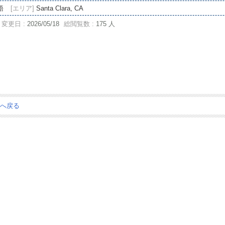
語
[エリア]
Santa Clara, CA
変更日 :
2026/05/18
総閲覧数 :
175 人
ジへ戻る