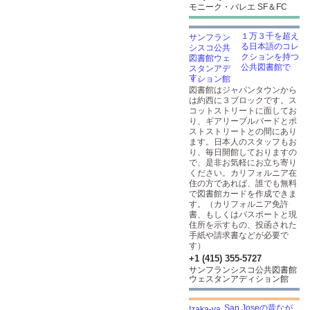
モニーク・バレエ SF＆FC
１万３千を超え
る日本語のコレ
クションを持つ
公共図書館で
す。
図書館はジャパンタウンから
は約西に３ブロックです。ス
コットストリートに面してお
り、ギアリーブルバードとポ
ストストリートとの間にあり
ます。日本人のスタッフもお
り、毎日開館しておりますの
で、是非お気軽にお立ち寄り
ください。カリフォルニア在
住の方であれば、誰でも無料
で図書館カードを作成できま
す。（カリフォルニア免許
書、もしくはパスポートと現
住所を示すもの、投函された
手紙や請求書などが必要で
す）
+1 (415) 355-5727
サンフランシスコ公共図書館
ウェスタンアディション館
San Joseの昔なが