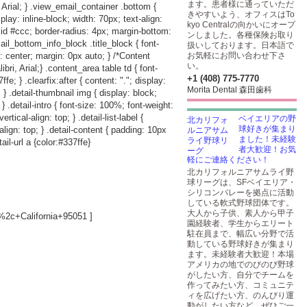
ます。患者様に通っていただ
 Arial; } .view_email_container .bottom {
きやすいよう、オフィスはTo
play: inline-block; width: 70px; text-align:
kyo Centralの向かいにオープ
lid #ccc; border-radius: 4px; margin-bottom:
ンしました。各種保険お取り
ail_bottom_info_block .title_block { font-
扱いしております。日本語で
: center; margin: 0px auto; } /*Content
お気軽にお問い合わせ下さ
い。
i, Arial;} .content_area table td { font-
+1 (408) 775-7770
e; } .clearfix:after { content: "."; display:
Morita Dental 森田歯科
p; } .detail-thumbnail img { display: block;
; } .detail-intro { font-size: 100%; font-weight:
rtical-align: top; } .detail-list-label {
ベイエリアの野
球好きが集まり
-align: top; } .detail-content { padding: 10px
ました！未経験
ail-url a {color:#337ffe}
者大歓迎！お気
軽にご連絡ください！
北カリフォルニアサムライ野
球リーグは、SFベイエリア・
シリコンバレーを拠点に活動
している軟式野球団体です。
大人から子供、素人から甲子
2c+California+95051
]
園経験者、学生からエリート
駐在員まで、幅広い分野で活
動している野球好きが集まり
ます。未経験者大歓迎！本場
アメリカの地でのびのび野球
がしたい方、自分でチームを
作ってみたい方、コミュニテ
ィを広げたい方、のんびり運
動がしたい方など、ぜひご一