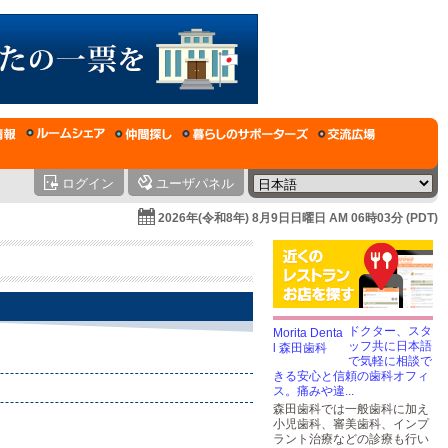
ログイン
ユーザパネル
2026年(令和8年) 8月9日日曜日 AM 06時03分 (PDT)
ドクター、スタ
ッフ共に日本語
で気軽に相談で
きる安心と信頼の歯科オフィ
ス。痛みや違...
森田歯科では一般歯科に加え
小児歯科、審美歯科、インプ
ラント治療などの診療も行い