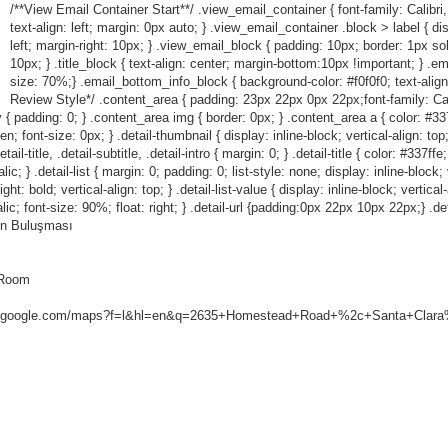
/**View Email Container Start**/ .view_email_container { font-family: Calibri,
text-align: left; margin: 0px auto; } .view_email_container .block > label { dis
left; margin-right: 10px; } .view_email_block { padding: 10px; border: 1px so
10px; } .title_block { text-align: center; margin-bottom:10px !important; } .em
size: 70%;} .email_bottom_info_block { background-color: #f0f0f0; text-align
Review Style*/ .content_area { padding: 23px 22px 0px 22px;font-family: Calibr
 { padding: 0; } .content_area img { border: 0px; } .content_area a { color: #337ff
den; font-size: 0px; } .detail-thumbnail { display: inline-block; vertical-align: to
l-title, .detail-subtitle, .detail-intro { margin: 0; } .detail-title { color: #337ffe
c; } .detail-list { margin: 0; padding: 0; list-style: none; display: inline-block; ve
ht: bold; vertical-align: top; } .detail-list-value { display: inline-block; vertical
talic; font-size: 90%; float: right; } .detail-url {padding:0px 22px 10px 22px;} .det
un Buluşması
r Room
w.google.com/maps?f=l&hl=en&q=2635+Homestead+Road+%2c+Santa+Clara%