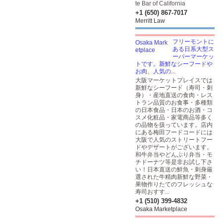
te Bar of California
+1 (650) 867-7017
Merritt Law
フリーモントに
ある日系大型ス
ーパーマーケッ
トです。新鮮なシーフードや
お肉、人気の...
大阪マーケットプレイスでは
新鮮なシーフード（寿司・刺
身）・産地直送の食肉・レス
トラン品質のお食事・多種類
の日本食品・日本のお酒・コ
スメ化粧品・家電商品等多く
の品物を扱っています。店内
にある梅田フードコードには
大阪で人気のストリートフー
ドやデザートがございます。
和牛弁当やどんぶり弁当・モ
チドーナツ等是非お試し下さ
い！日本直送の鮮魚・刺身厳
選された牛精肉新鮮な野菜・
果物作りたてのフレッシュな
寿司おすす...
+1 (510) 399-4832
Osaka Marketplace