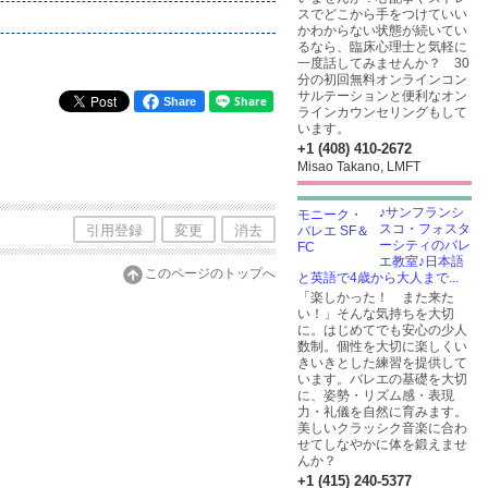
スでどこから手をつけていい
かわからない状態が続いてい
るなら、臨床心理士と気軽に
一度話してみませんか？ 30
分の初回無料オンラインコン
サルテーションと便利なオン
Share
ラインカウンセリングもして
います。
+1 (408) 410-2672
Misao Takano, LMFT
♪サンフランシ
スコ・フォスタ
引用登録
変更
消去
ーシティのバレ
エ教室♪日本語
このページのトップへ
と英語で4歳から大人まで...
「楽しかった！ また来た
い！」そんな気持ちを大切
に。はじめてでも安心の少人
数制。個性を大切に楽しくい
きいきとした練習を提供して
います。バレエの基礎を大切
に、姿勢・リズム感・表現
力・礼儀を自然に育みます。
美しいクラッシク音楽に合わ
せてしなやかに体を鍛えませ
んか？
+1 (415) 240-5377