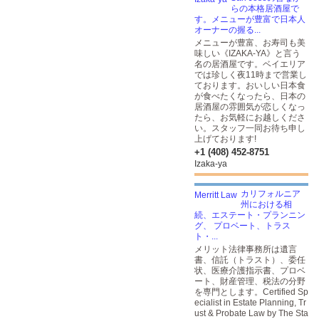
らの本格居酒屋で
す。メニューが豊富で日本人
オーナーの握る...
メニューが豊富、お寿司も美
味しい《IZAKA-YA》と言う
名の居酒屋です。ベイエリア
では珍しく夜11時まで営業し
ております。おいしい日本食
が食べたくなったら、日本の
居酒屋の雰囲気が恋しくなっ
たら、お気軽にお越しくださ
い。スタッフ一同お待ち申し
上げております!
+1 (408) 452-8751
Izaka-ya
カリフォルニア
州における相
続、エステート・プランニン
グ、 プロベート、トラス
ト・...
メリット法律事務所は遺言
書、信託（トラスト）、委任
状、医療介護指示書、プロベ
ート、財産管理、税法の分野
を専門とします。Certified Sp
ecialist in Estate Planning, Tr
ust & Probate Law by The Sta