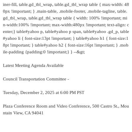
iner-fill, table.gd_tbl_wrap, table.gd_tbl_wrap table { max-width: 48
0px !important; } .main-table, .mobile-footer, .mobile-tagline, table.
gd_tbl_wrap, table.gd_tbl_wrap table { width: 100% !important; mi
n-width:100% !important; max-width:480px !important; text-align: c
enter;} table#yahoo p, table#yahoo p span, table#yahoo .gd_p, table
#yahoo li { font-size:13pt !important; } table#yahoo h1 { font-size:1
8pt !important; } table#yahoo h2 { font-size:16pt !important; } .mob
ile-padding {padding:0 !important;} } --&gt;
Latest Meeting Agenda Available
Council Transportation Committee -
Tuesday, December 2, 2025 at 6:00 PM PST
Plaza Conference Room and Video Conference, 500 Castro St., Mou
ntain View, CA 94041