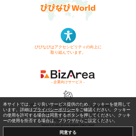
びびなびはアクセシビリティの向上に
取り組んでいます。
- 企業向けサービス -
本サイトでは、より良いサービス提供のため、クッキーを使用して
お問い合わせ
はじめてガイド
よくある質問
います。詳細は
プライバシーポリシー
をご確認ください。クッキー
利用規約
商標・著作権
プライバシーポリシー
の使用を許可する場合は同意するボタンを押してください。クッキ
ーの使用を拒否する場合は、ブラウザからご設定ください。
Copyright © 1999-2026 Vivid Navigation, Inc. All Rights Reserved.
Server US (45) @ Los Angeles Data Center