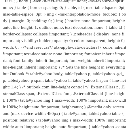
100%; } body { -webkit-text-size-adjust: none; -ms-text-size-adjust:
none; } table { border-spacing: 0; } table, td { mso-table-lspace: 0pt;
mso-table-rspace: 0pt; } img { -ms-interpolation-mode: bicubic; } bo
dy { margin: 0; padding: 0; } img { border: none !important; height:
auto; line-height: 1; outline: none; text-decoration: none; } table td {
border-collapse: collapse !important; } .preheader { display: none !i
mportant; visibility: hidden; opacity: 0; color: transparent; height: 0;
width: 0; } /*end reset css*/ a[x-apple-data-detectors] { color: inherit
!important; text-decoration: none !important; font-size: inherit !impo
rtant; font-family: inherit !important; font-weight: inherit !important;
line-height: inherit !important; } /* Sets the line height in everything
but Outlook */ table#yahoo body, table#yahoo p, table#yahoo .gd_
p, table#yahoo p span, table#yahoo li, table#yahoo li span { line-hei
ght: 1.4; } /* outlook.com line-height control */ .ExternalClass p, .E
xternalClass span, .ExternalClass font, .ExternalClass td {line-heigh
t: 100%} table#yahoo img { max-width: 100% !important; max-widt
h:100%; height:auto !important; height:auto; } @media only screen
and (max-device-width: 480px) { table#yahoo, table#yahoo table {
position: relative; } table#yahoo img { max-width: 100% !important;
width: auto !important; height: auto !important; } table#yahoo .conta