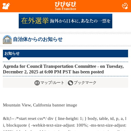
San Francisco
自治体からのお知らせ
お知らせ
Agenda for Council Transportation Committee - on Tuesday,
December 2, 2025 at 6:00 PM PST has been posted
マップ/ルート
ブックマーク
Mountain View, California banner image
&lt;!-- /*start reset css*/ div { line-height: 1; } body, table, td, p, a, l
i, blockquote { -webkit-text-size-adjust: 100%; -ms-text-size-adjust: