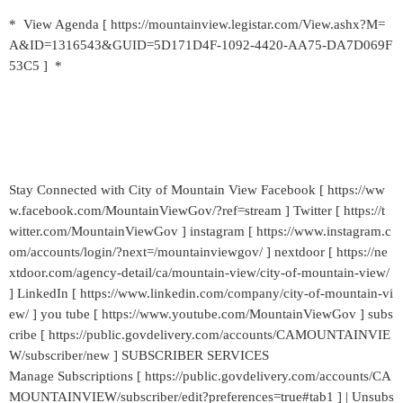
* View Agenda [ https://mountainview.legistar.com/View.ashx?M=
A&ID=1316543&GUID=5D171D4F-1092-4420-AA75-DA7D069F
53C5 ] *
Stay Connected with City of Mountain View Facebook [ https://ww
w.facebook.com/MountainViewGov/?ref=stream ] Twitter [ https://t
witter.com/MountainViewGov ] instagram [ https://www.instagram.c
om/accounts/login/?next=/mountainviewgov/ ] nextdoor [ https://ne
xtdoor.com/agency-detail/ca/mountain-view/city-of-mountain-view/
] LinkedIn [ https://www.linkedin.com/company/city-of-mountain-vi
ew/ ] you tube [ https://www.youtube.com/MountainViewGov ] subs
cribe [ https://public.govdelivery.com/accounts/CAMOUNTAINVIE
W/subscriber/new ] SUBSCRIBER SERVICES
Manage Subscriptions [ https://public.govdelivery.com/accounts/CA
MOUNTAINVIEW/subscriber/edit?preferences=true#tab1 ] | Unsubs