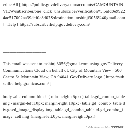
cribe All [ https://public.govdelivery.com/accounts/CAMOUNTAIN
VIEW/subscriber/one_click_unsubscribe?verification=5.5afd8e9922
4ae517002aa39def0e8d07&destination=mshinji3056%40gmail.com
] | Help [ https://subscriberhelp.govdelivery.com/ ]
_____________________________________________________
___________________
This email was sent to mshinji3056@gmail.com using govDelivery
Communications Cloud on behalf of: City of Mountain View · 500
Castro St. Mountain View, CA 94041 GovDelivery logo [ https://sub
scriberhelp.granicus.com/ ]
body .abe-column-block { min-height: 5px; } table.gd_combo_table
img {margin-left:10px; margin-right:10px;} table.gd_combo_table d
iv.govd_image_display img, table.gd_combo_table td.gd_combo_i
mage_cell img {margin-left:0px; margin-right:0px;}
Web Access No.
3255681