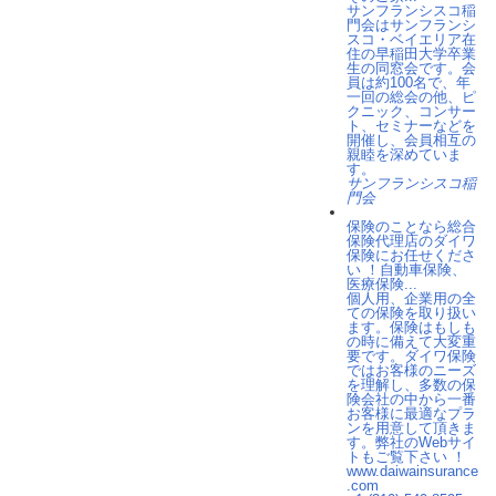
サンフランシスコ稲
門会はサンフランシ
スコ・ベイエリア在
住の早稲田大学卒業
生の同窓会です。会
員は約100名で、年
一回の総会の他、ピ
クニック、コンサー
ト、セミナーなどを
開催し、会員相互の
親睦を深めていま
す。
サンフランシスコ稲
門会
保険のことなら総合
保険代理店のダイワ
保険にお任せくださ
い ！自動車保険、
医療保険...
個人用、企業用の全
ての保険を取り扱い
ます。保険はもしも
の時に備えて大変重
要です。ダイワ保険
ではお客様のニーズ
を理解し、多数の保
険会社の中から一番
お客様に最適なプラ
ンを用意して頂きま
す。弊社のWebサイ
トもご覧下さい ！
www.daiwainsurance
.com