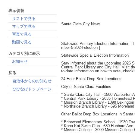
表示切替
リストで見る
Santa Clara City News
マップで見る
写真で見る
動画で見る
Statewide Primary Election Information | 
mber-5-2024-election
]
カテゴリ別に表示
Statewide Special Election Information
お知らせ
Stay informed about the upcoming 2026 Stat
Central Park Library and City Hall. Visit 
to-date information on how to vote, checkin
戻る
24-Hour Ballot Drop Box Locations
自治体からのお知らせ
City of Santa Clara Facilities
びびなびトップページ
* Santa Clara City Hall - 1500 Warburton 
* Central Park Library - 2635 Homestead 
* Mission Branch Library - 1098 Lexington
* Northside Branch Library - 695 Morelan
Other Ballot Drop Box Locations in Santa 
* Briarwood Elementary School - 1930 To
* Kona Kai Swim Club - 680 Hubbard Ave.
* Mission College - 3000 Mission College 