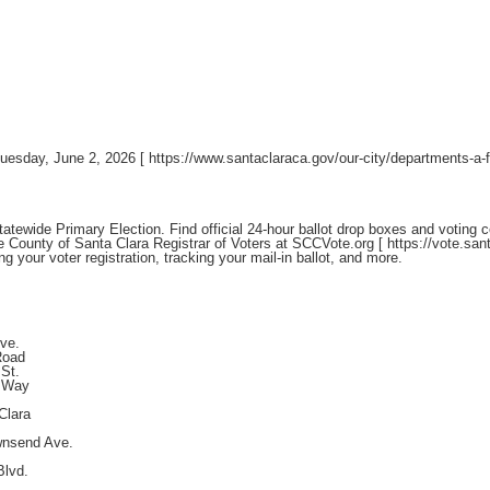
Tuesday, June 2, 2026 [
https://www.santaclaraca.gov/our-city/departments-a-f/
ewide Primary Election. Find official 24-hour ballot drop boxes and voting ce
the County of Santa Clara Registrar of Voters at SCCVote.org [
https://vote.sa
g your voter registration, tracking your mail-in ballot, and more.
Ave.
Road
 St.
d Way
Clara
wnsend Ave.
Blvd.