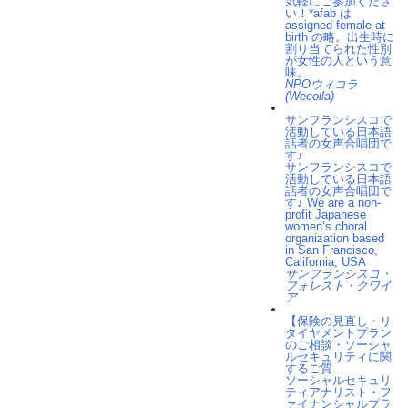
気軽にご参加くださ
い！*afab は
assigned female at
birth の略。出生時に
割り当てられた性別
が女性の人という意
味。
NPOウィコラ
(Wecolla)
サンフランシスコで
活動している日本語
話者の女声合唱団で
す♪
サンフランシスコで
活動している日本語
話者の女声合唱団で
す♪ We are a non-
profit Japanese
women’s choral
organization based
in San Francisco,
California, USA
サンフランシスコ・
フォレスト・クワイ
ア
【保険の見直し・リ
タイヤメントプラン
のご相談・ソーシャ
ルセキュリティに関
するご質...
ソーシャルセキュリ
ティアナリスト・フ
ァイナンシャルプラ