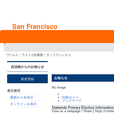
San Francisco
ワールド
>
アメリカ合衆国
>
サンフランシスコ
自治体からのお知らせ
お知らせ
新規登録
No Image
表示形式
最新から全表示
印刷/ルート
ブックマーク
オンラインを表示
Statewide Primary Election Information
View as a webpage / Share [
https://con