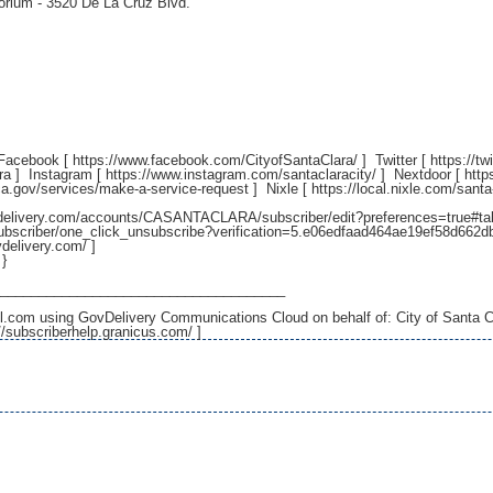
torium - 3520 De La Cruz Blvd.
 Facebook [
https://www.facebook.com/CityofSantaClara/
] Twitter [
https://t
ra
] Instagram [
https://www.instagram.com/santaclaracity/
] Nextdoor [
http
ca.gov/services/make-a-service-request
] Nixle [
https://local.nixle.com/santa
ovdelivery.com/accounts/CASANTACLARA/subscriber/edit?preferences=true#ta
scriber/one_click_unsubscribe?verification=5.e06edfaad464ae19ef58d662
vdelivery.com/
]
 }
_____________________________________
.com using GovDelivery Communications Cloud on behalf of: City of Santa C
//subscriberhelp.granicus.com/
]