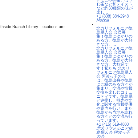
きなこや抹茶、ほう
じ茶など和テイスト
など約30種類の味が
楽し...
+1 (808) 384-2948
Mochill
rthside Branch Library. Locations are
北カリフォルニア徳
島県人会 会員募
集！徳島にゆかりの
ある方、徳島が大好
きな方、...
北カリフォルニア徳
島県人会 会員募
集！徳島にゆかりの
ある方、徳島が大好
きな方、大歓迎で
す！私たち 北カリ
フォルニア徳島県人
会 阿波っ子の会
は、徳島出身や徳島
にご縁のある方々が
集まり、交流や情報
交換を楽しむコミュ
ニティです。徳島県
と連携し、観光や文
化に関する情報提供
や案内を行い、また
徳島から当地を訪れ
る方々との交流も行
っています。
+1 (415) 519-4880
北カリフォルニア徳
島県人会 阿波っ子
の会