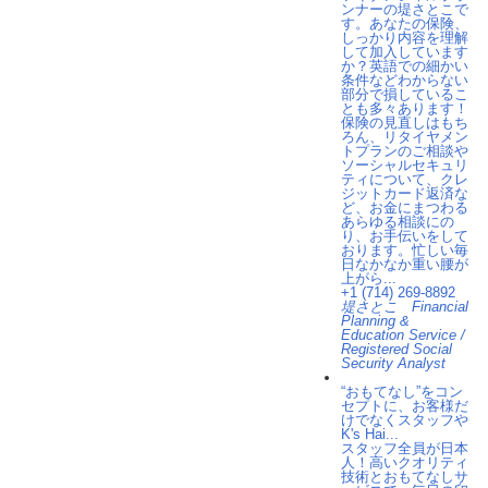
ンナーの堤さとこで
す。あなたの保険、
しっかり内容を理解
して加入しています
か？英語での細かい
条件などわからない
部分で損しているこ
とも多々あります！
保険の見直しはもち
ろん、リタイヤメン
トプランのご相談や
ソーシャルセキュリ
ティについて、クレ
ジットカード返済な
ど、お金にまつわる
あらゆる相談にの
り、お手伝いをして
おります。忙しい毎
日なかなか重い腰が
上がら...
+1 (714) 269-8892
堤さとこ Financial
Planning &
Education Service /
Registered Social
Security Analyst
“おもてなし”をコン
セプトに、お客様だ
けでなくスタッフや
K's Hai...
スタッフ全員が日本
人！高いクオリティ
技術とおもてなしサ