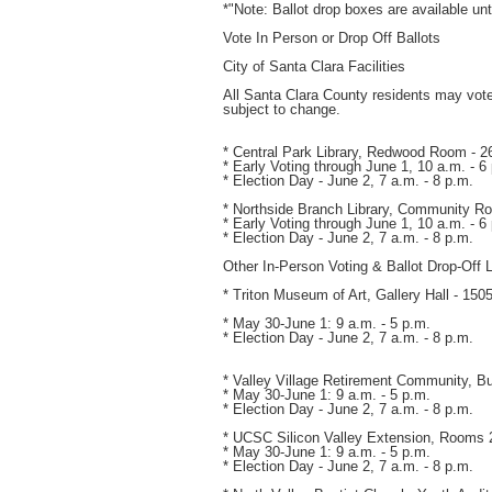
*"Note: Ballot drop boxes are available un
Vote In Person or Drop Off Ballots
City of Santa Clara Facilities
All Santa Clara County residents may vote, 
subject to change.
* Central Park Library, Redwood Room -
* Early Voting through June 1, 10 a.m. - 6
* Election Day - June 2, 7 a.m. - 8 p.m.
* Northside Branch Library, Community R
* Early Voting through June 1, 10 a.m. - 6
* Election Day - June 2, 7 a.m. - 8 p.m.
Other In-Person Voting & Ballot Drop-Off 
* Triton Museum of Art, Gallery Hall - 15
* May 30-June 1: 9 a.m. - 5 p.m.
* Election Day - June 2, 7 a.m. - 8 p.m.
* Valley Village Retirement Community, Bu
* May 30-June 1: 9 a.m. - 5 p.m.
* Election Day - June 2, 7 a.m. - 8 p.m.
* UCSC Silicon Valley Extension, Rooms 
* May 30-June 1: 9 a.m. - 5 p.m.
* Election Day - June 2, 7 a.m. - 8 p.m.