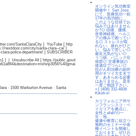
オンライン気功教室
開催中！ San Jose
にて、医療気功一筋
17年の気功師に...
このような症状でお
悩みではありません
か?◎ 頭痛、腰痛、
坐骨神経痛、ヘルニ
アの痛みで困ってい
る◎ ストレスが取
witter.com/SantaClaraCity
] YouTube [
http
れない、疲れがひど
s://nextdoor.com/city/santa-clara--ca/
]
い、悩みで苦しい◎
-clara-police-department/
] SUBSCRIBER
最近元気がない◎
うつ病、パニック症
b1
] | Unsubscribe All [
https://public.govd
候群◎ 交通事故の
db61a884&destination=mshinji3056%40gmai
後遺症でつらい◎
抗がん剤治療の副作
用がキツイ大丈夫で
す、あきらめる必要
はありません。是非
一度ご相談下さい。
lara · 1500 Warburton Avenue · Santa
+1 (408) 332-4608
Kikoh-in
カリフォルニア州サ
ンフランシスコ・ベ
イエリアを拠点に、
女性とafab*の一
生・地...
健康や教育に役立つ
無料のセミナーや各
種イベントを開催し
ております。ぜひお