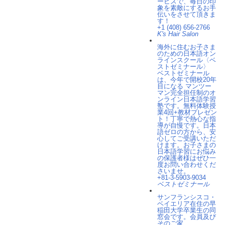
ービスで、毎日の印
象を素敵にするお手
伝いをさせて頂きま
す！
+1 (408) 656-2766
K's Hair Salon
海外に住むお子さま
のための日本語オン
ラインスクール〈ベ
ストゼミナール〉
ベストゼミナール
は、今年で開校20年
目になる マンツー
マン完全担任制のオ
ンライン日本語学習
塾です。無料体験授
業4回+教材プレゼン
ト！丁寧で熱心な指
導が自慢です。日本
語ゼロの方から、安
心してご受講いただ
けます。お子さまの
日本語学習にお悩み
の保護者様はぜひ一
度お問い合わせくだ
さいませ。
+81-3-5903​-9034
ベストゼミナール
サンフランシスコ・
ベイエリア在住の早
稲田大学卒業生の同
窓会です。会員及び
そのご家...