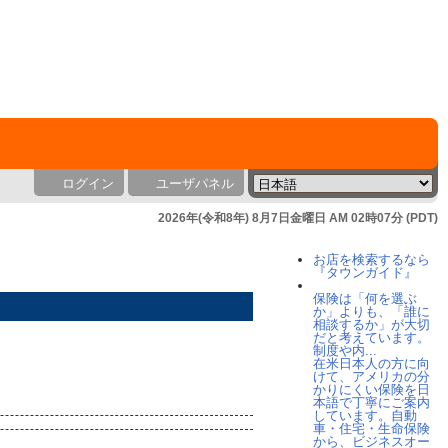
ログイン
ユーザパネル
2026年(令和8年) 8月7日金曜日 AM 02時07分 (PDT)
お店を検索するなら
『タウンガイド』
保険は「何を選ぶ
か」よりも、「誰に
相談するか」が大切
だと考えています。
制度や内...
在米日本人の方に向
けて、アメリカの分
かりにくい保険を日
本語で丁寧にご案内
しています。自動
車・住宅・生命保険
から、ビジネスオー