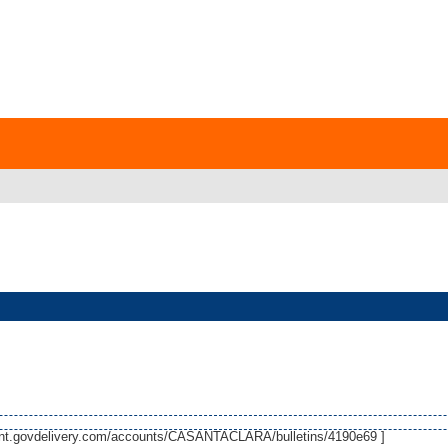
tent.govdelivery.com/accounts/CASANTACLARA/bulletins/4190e69
]