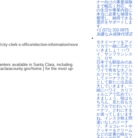
ナー向けの事業保険
まで幅広く対応。今
の生活や事業内容に
本当に必要な補償を
整理し、納得できる
選択をサポートしま
す。
+1 (571) 332-0875
加藤なみ保険代理店
モチドーナツをアメ
city-clerk-s-office/election-information/nove
リカで一緒に広めて
いきましょ！ ハワ
イ、サンフランシス
コ、ロサ...
日本でも馴染みのあ
nters available in Santa Clara, including
るモチドーナツとハ
ntaclaracounty.gov/home
] for the most up-
ワイで有名なホノル
ルコーヒーをプラス
してドーナツカフェ
として新たに出店拡
大していきます。一
緒にハワイ、カリフ
ォルニアで広めてい
きましょう。味はも
ちろん、見た目もカ
ラフルでかわいいド
ーナツ。どれにする
か迷ってしまいます
ね。インスタ映え間
違いなしのドーナ
ツ。チョコレートや
クッキー＆クリーム
などの定番の味から