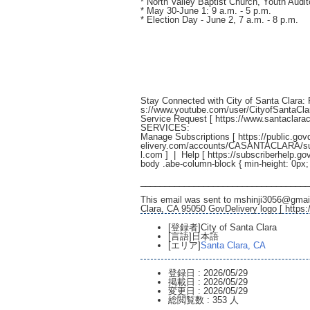
* North Valley Baptist Church, Youth Audi
* May 30-June 1: 9 a.m. - 5 p.m.
* Election Day - June 2, 7 a.m. - 8 p.m.
Stay Connected with City of Santa Clara:
s://www.youtube.com/user/CityofSantaCla
Service Request [
https://www.santaclara
SERVICES:
Manage Subscriptions [
https://public.g
elivery.com/accounts/CASANTACLARA/sub
l.com
] | Help [
https://subscriberhelp.go
body .abe-column-block { min-height: 0px;
___________________________________
This email was sent to mshinji3056@gmail
Clara, CA 95050 GovDelivery logo [
https:
[登録者]
City of Santa Clara
[言語]
日本語
[エリア]
Santa Clara, CA
登録日 :
2026/05/29
掲載日 :
2026/05/29
変更日 :
2026/05/29
総閲覧数 :
353 人