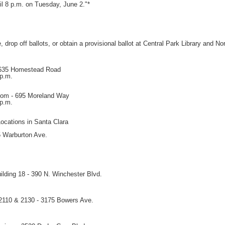
til 8 p.m. on Tuesday, June 2."*
drop off ballots, or obtain a provisional ballot at Central Park Library and No
 2635 Homestead Road
 p.m.
oom - 695 Moreland Way
 p.m.
Locations in Santa Clara
05 Warburton Ave.
ilding 18 - 390 N. Winchester Blvd.
2110 & 2130 - 3175 Bowers Ave.