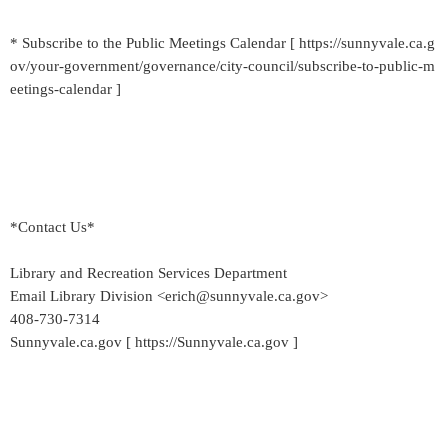
* Subscribe to the Public Meetings Calendar [ https://sunnyvale.ca.g
ov/your-government/governance/city-council/subscribe-to-public-m
eetings-calendar ]
*Contact Us*
Library and Recreation Services Department
Email Library Division <erich@sunnyvale.ca.gov>
408-730-7314
Sunnyvale.ca.gov [ https://Sunnyvale.ca.gov ]