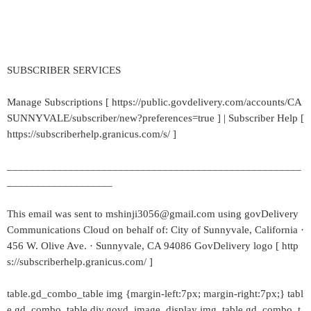
SUBSCRIBER SERVICES
Manage Subscriptions [ https://public.govdelivery.com/accounts/CA
SUNNYVALE/subscriber/new?preferences=true ] | Subscriber Help [
https://subscriberhelp.granicus.com/s/ ]
_____________________________________________________
___________________
This email was sent to mshinji3056@gmail.com using govDelivery
Communications Cloud on behalf of: City of Sunnyvale, California ·
456 W. Olive Ave. · Sunnyvale, CA 94086 GovDelivery logo [ http
s://subscriberhelp.granicus.com/ ]
table.gd_combo_table img {margin-left:7px; margin-right:7px;} tabl
e.gd_combo_table div.govd_image_display img, table.gd_combo_t