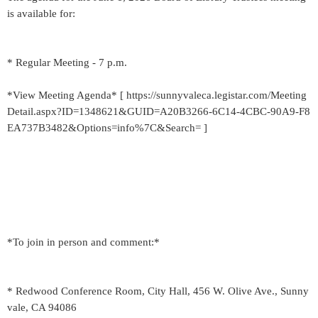
is available for:
* Regular Meeting - 7 p.m.
*View Meeting Agenda* [ https://sunnyvaleca.legistar.com/Meeting
Detail.aspx?ID=1348621&GUID=A20B3266-6C14-4CBC-90A9-F8
EA737B3482&Options=info%7C&Search= ]
*To join in person and comment:*
* Redwood Conference Room, City Hall, 456 W. Olive Ave., Sunny
vale, CA 94086