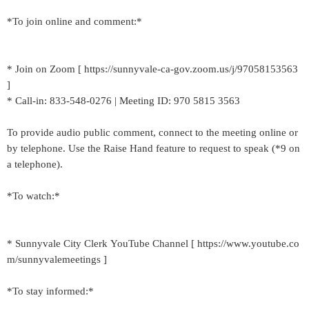
*To join online and comment:*
* Join on Zoom [ https://sunnyvale-ca-gov.zoom.us/j/97058153563
]
* Call-in: 833-548-0276 | Meeting ID: 970 5815 3563
To provide audio public comment, connect to the meeting online or
by telephone. Use the Raise Hand feature to request to speak (*9 on
a telephone).
*To watch:*
* Sunnyvale City Clerk YouTube Channel [ https://www.youtube.co
m/sunnyvalemeetings ]
*To stay informed:*