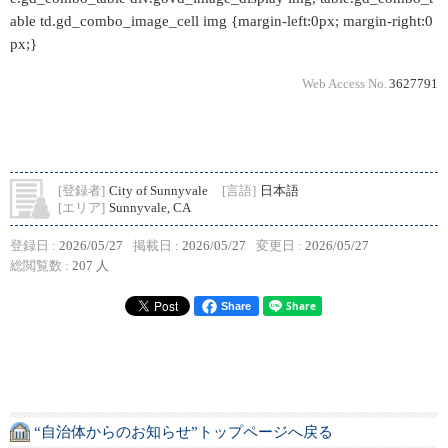
able td.gd_combo_image_cell img {margin-left:0px; margin-right:0
px;}
Web Access No.
3627791
[登録者]
City of Sunnyvale
[言語]
日本語
[エリア]
Sunnyvale, CA
登録日 :
2026/05/27
掲載日 :
2026/05/27
変更日 :
2026/05/27
総閲覧数 :
207 人
Share
“自治体からのお知らせ”トップページへ戻る