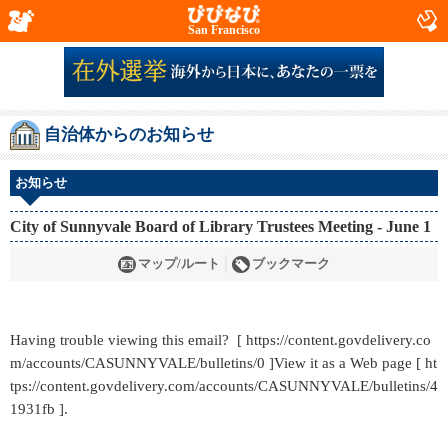
San Francisco
自治体からのお知らせ
お知らせ
City of Sunnyvale Board of Library Trustees Meeting - June 1
マップ/ルート
ブックマーク
Having trouble viewing this email? [ https://content.govdelivery.co
m/accounts/CASUNNYVALE/bulletins/0 ]View it as a Web page [ ht
tps://content.govdelivery.com/accounts/CASUNNYVALE/bulletins/4
1931fb ].