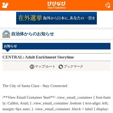
San Francisco
自治体からのお知らせ
お知らせ
CENTRAL: Adult Enrichment Storytime
マップ/ルート
ブックマーク
The City of Santa Clara - Stay Connected
/**View Email Container Start**/ .view_email_container { font-fami
ly: Calibri, Arial; } .view_email_container .bottom { text-align: left;
margin: 0px auto; } .view_email_container .block > label { display: