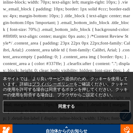
inline-block; width: 70px; text-align: left; margin-right: 10px; } .vie
w_email_block { padding: 10px; border: 1px solid #ccc; border-radi
us: 4px; margin-bottom: 10px; } .title_block { text-align: center; mar
gin-bottom:10px !important; } .email_bottom_info_block .title_bloc
k { font-size: 70%;} .email_bottom_info_block { background-color:
#f0f0f0; text-align: center; margin: 0px auto; } /*Content Review St
yle*/ .content_area { padding: 23px 22px 0px 22px;font-family: Cal
ibri, Arial;} .content_area table td { font-family: Calibri, Arial; } .con
tent_area:empty { padding: 0; } .content_area img { border: 0px; } .
content_area a { color: #337ffe; } .clearfix:after { content: "."; displa
y: block; height: 0; clear: both; visibility: hidden; font-size: 0px; } .d
etail-thumbnail { display: inline-block; vertical-align: top; } .detail-t
本サイトでは、より良いサービス提供のため、クッキーを使用して
humbnail img { display: block; max-width: 200px; margin: 0 15px
います。詳細は
プライバシーポリシー
をご確認ください。クッキー
の使用を許可する場合は同意するボタンを押してください。クッキ
0 0; } .detail-title, .detail-subtitle, .detail-intro { margin: 0; } .detail-ti
ーの使用を拒否する場合は、ブラウザからご設定ください。
tle { color: #337ffe; } .detail-intro { font-size: 100%; font-weight: no
rmal; margin-bottom: 10px; font-style: italic; } .detail-list { margin:
0; padding: 0; list-style: none; display: inline-block; vertical-align: to
p; } .detail-list-label { display: inline-block; width: 120px; font-weig
ht: bold; vertical-align: top; } .detail-list-value { display: inline-bloc
自治体からのお知らせ
k; vertical-align: top; } .detail-content { padding: 10px 0; clear: bot