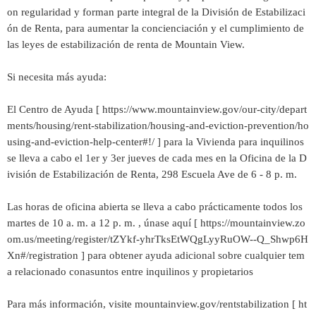
on regularidad y forman parte integral de la División de Estabilizaci
ón de Renta, para aumentar la concienciación y el cumplimiento de
las leyes de estabilización de renta de Mountain View.
Si necesita más ayuda:
El Centro de Ayuda [ https://www.mountainview.gov/our-city/depart
ments/housing/rent-stabilization/housing-and-eviction-prevention/ho
using-and-eviction-help-center#!/ ] para la Vivienda para inquilinos
se lleva a cabo el 1er y 3er jueves de cada mes en la Oficina de la D
ivisión de Estabilización de Renta, 298 Escuela Ave de 6 - 8 p. m.
Las horas de oficina abierta se lleva a cabo prácticamente todos los
martes de 10 a. m. a 12 p. m. , únase aquí [ https://mountainview.zo
om.us/meeting/register/tZYkf-yhrTksEtWQgLyyRuOW--Q_Shwp6H
Xn#/registration ] para obtener ayuda adicional sobre cualquier tem
a relacionado conasuntos entre inquilinos y propietarios
Para más información, visite mountainview.gov/rentstabilization [ ht