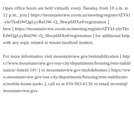
Open office hours are held virtually every Tuesday from 10 a.m. to
12 p.m., join [ https://mountainview.zoom.us/meeting/register/tZYkf
-yhrTksEtWQgLyyRuOW--Q_Shwp6HXn#/registration ]
here [ https://mountainview.zoom.us/meeting/register/tZYkf-yhrTks
EtWQgLyyRuOW--Q_Shwp6HXn#/registration ] for additional help
with any topic related to tenant-landlord matters.
For more information visit mountainview.gov/rentstabilization [ http
s://www.mountainview.gov/our-city/departments/housing/rent-stabili
zation/-fsiteid-1#!/ ] or mountainview.gov/mobilehomes [ https://ww
w.mountainview.gov/our-city/departments/housing/rent-stabilizatio
n/mobile-home-parks ], call us at 650-903-6136 or email mvrent@
mountainview.gov.