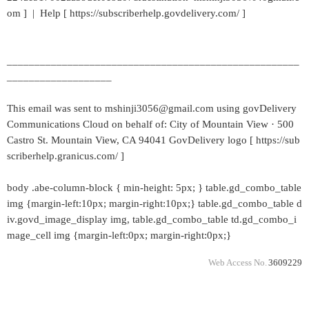
om ] | Help [ https://subscriberhelp.govdelivery.com/ ]
_____________________________________________________
___________________
This email was sent to mshinji3056@gmail.com using govDelivery
Communications Cloud on behalf of: City of Mountain View · 500
Castro St. Mountain View, CA 94041 GovDelivery logo [ https://sub
scriberhelp.granicus.com/ ]
body .abe-column-block { min-height: 5px; } table.gd_combo_table
img {margin-left:10px; margin-right:10px;} table.gd_combo_table d
iv.govd_image_display img, table.gd_combo_table td.gd_combo_i
mage_cell img {margin-left:0px; margin-right:0px;}
Web Access No.
3609229