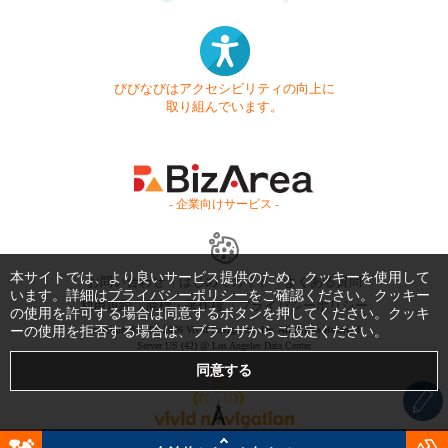
びびなびはアクセシビリティの向上に
取り組んでいます。
- 企業向けサービス -
本サイトでは、より良いサービス提供のため、クッキーを使用して
お問い合わせ
はじめてガイド
よくある質問
います。詳細は
プライバシーポリシー
をご確認ください。クッキー
利用規約
商標・著作権
プライバシーポリシー
の使用を許可する場合は同意するボタンを押してください。クッキ
ーの使用を拒否する場合は、ブラウザからご設定ください。
Copyright © 1999-2026 Vivid Navigation, Inc. All Rights Reserved.
Server US (42) @ Los Angeles Data Center