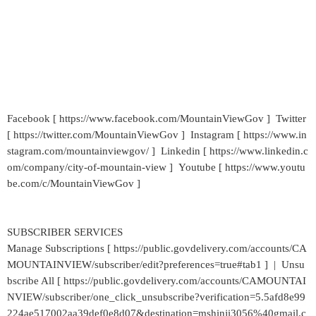
Facebook [ https://www.facebook.com/MountainViewGov ] Twitter
[ https://twitter.com/MountainViewGov ] Instagram [ https://www.in
stagram.com/mountainviewgov/ ] Linkedin [ https://www.linkedin.c
om/company/city-of-mountain-view ] Youtube [ https://www.youtu
be.com/c/MountainViewGov ]
SUBSCRIBER SERVICES
Manage Subscriptions [ https://public.govdelivery.com/accounts/CA
MOUNTAINVIEW/subscriber/edit?preferences=true#tab1 ] | Unsu
bscribe All [ https://public.govdelivery.com/accounts/CAMOUNTAI
NVIEW/subscriber/one_click_unsubscribe?verification=5.5afd8e99
224ae517002aa39def0e8d07&destination=mshinji3056%40gmail.c