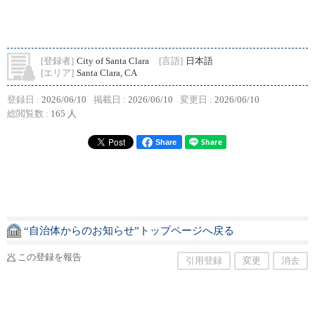
[登録者]
City of Santa Clara
[言語]
日本語
[エリア]
Santa Clara, CA
登録日 :
2026/06/10
掲載日 :
2026/06/10
変更日 :
2026/06/10
総閲覧数 :
165 人
Share
“自治体からのお知らせ”トップページへ戻る
この登録を報告
引用登録
変更
消去