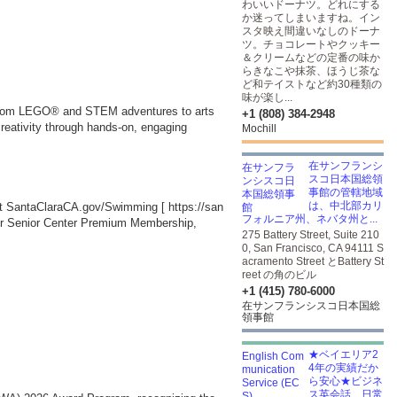
わいいドーナツ。どれにする
か迷ってしまいますね。イン
スタ映え間違いなしのドーナ
ツ。チョコレートやクッキー
＆クリームなどの定番の味か
らきなこや抹茶、ほうじ茶な
ど和テイストなど約30種類の
味が楽し...
, from LEGO® and STEM adventures to arts
+1 (808) 384-2948
creativity through hands-on, engaging
Mochill
在サンフランシ
スコ日本国総領
事館の管轄地域
は、中北部カリ
s at SantaClaraCA.gov/Swimming [
https://san
フォルニア州、ネバタ州と...
or Senior Center Premium Membership,
275 Battery Street, Suite 210
0, San Francisco, CA 94111 S
acramento Street とBattery St
reet の角のビル
+1 (415) 780-6000
在サンフランシスコ日本国総
領事館
★ベイエリア2
4年の実績だか
ら安心★ビジネ
ス英会話、日常