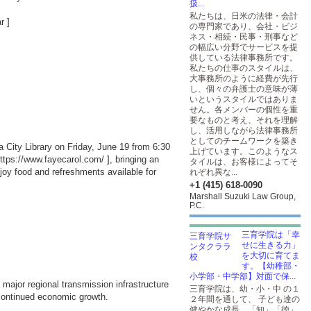
扱...
私たちは、日米の法律・会計
r
]
の専門家であり、会社・ビジ
ネス・相続・民事・刑事など
の幅広い分野でサービスを提
供している法律事務所です。
私たちの仕事のスタイルは、
大事務所のように経費が先行
し、個々の弁護士の意味が薄
いというスタイルではありま
せん。各メンバーの個性を重
要なものと考え、それを理解
し、活用しながら法律事務所
としてのチームワークを築き
a City Library on Friday, June 19 from 6:30
上げています。このようなス
ttps://www.fayecarol.com/
], bringing an
タイルは、お客様によってそ
joy food and refreshments available for
れぞれ異な...
+1 (415) 618-0090
Marshall Suzuki Law Group,
P.C.
三育学院は「幸
せに生きる力」
を大切に育てま
す。【幼稚部・
小学部・中学部】対面で保...
 major regional transmission infrastructure
三育学院は、幼・小・中 の１
s continued economic growth.
２年間を通して、 子ども達の
健やかな成長、「知」「徳」