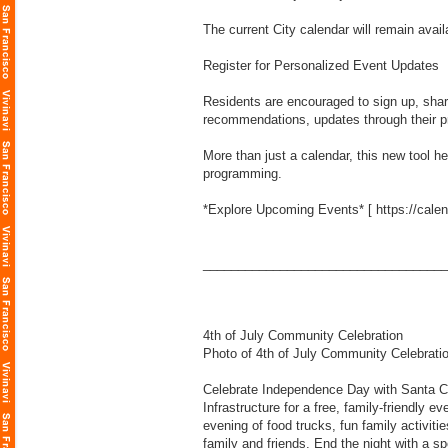
The current City calendar will remain avail
Register for Personalized Event Updates
Residents are encouraged to sign up, shar
recommendations, updates through their pr
More than just a calendar, this new tool 
programming.
*Explore Upcoming Events* [
https://cale
___________________________________
4th of July Community Celebration
Photo of 4th of July Community Celebrati
Celebrate Independence Day with Santa Clar
Infrastructure for a free, family-friendly 
evening of food trucks, fun family activiti
family and friends. End the night with a s