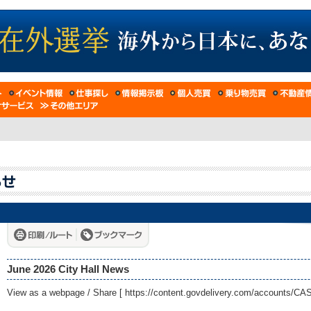
June 2026 City Hall News
View as a webpage / Share [
https://content.govdelivery.com/accounts/C