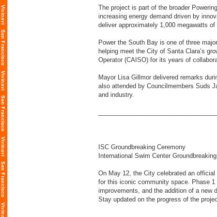
The project is part of the broader Powering
increasing energy demand driven by innovat
deliver approximately 1,000 megawatts of ne
Power the South Bay is one of three major 
helping meet the City of Santa Clara’s gr
Operator (CAISO) for its years of collabor
Mayor Lisa Gillmor delivered remarks dur
also attended by Councilmembers Suds Jain 
and industry.
___________________________________
ISC Groundbreaking Ceremony
International Swim Center Groundbreaking
On May 12, the City celebrated an official
for this iconic community space. Phase 1 o
improvements, and the addition of a new d
Stay updated on the progress of the proj
___________________________________