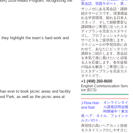
PWA) 2026 Award Program, recognizing the
英会話、宿題サポート、英...
サンノゼにある英会話・講師
紹介サービスです。清潔感溢
れる学習環境、頼れる日本人
スタッフ、そして経験豊富な
講師陣がご希望に沿ったスタ
ディプランを完全カスタマイ
ズし、プロフェッショナルな
they highlight the team’s hard work and
サービスをご提供致します。
スケジュールや学習目的に合
わせて、あなたにピッタリの
講師をご紹介します。英会話
を本気で身に着けたいと頑張
る人を応援します。各生徒様
の悩みを解決！ご希望に沿っ
たスタディプランを完全カス
タマイズで...
+1 (408) 260-8600
English Communication Serv
ice (ECS)
an ever to book picnic areas and facility
d Park, as well as the picnic area at
オンラインネイ
ル講座説明会随
時開催中！東京
発 ヘア、ネイル、フェイシャ
ルスパのト...
再現性の高いヘアカット技術
＆スタイリングのしやすさに