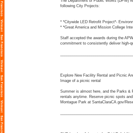
The Department of Public Works (DPW) re
following City Projects:
* *Citywide LED Retrofit Project*- Enviro
* *Great America and Mission College Int
Staff accepted the awards during the APW
commitment to consistently deliver high-q
___________________________________
Explore New Facility Rental and Picnic A
Image of a picnic rental
Summer is almost here, and the Parks & Re
rentals anytime. Reserve picnic spots an
Montague Park at SantaClaraCA.gov/Rese
___________________________________