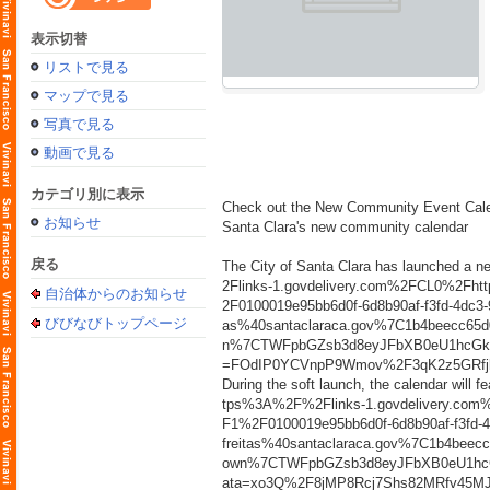
表示切替
リストで見る
マップで見る
写真で見る
動画で見る
カテゴリ別に表示
Check out the New Community Event Cal
お知らせ
Santa Clara's new community calendar
戻る
The City of Santa Clara has launched a n
2Flinks-1.govdelivery.com%2FCL0%2Fh
自治体からのお知らせ
2F0100019e95bb6d0f-6d8b90af-f3fd-4d
びびなびトップページ
as%40santaclaraca.gov%7C1b4beecc6
n%7CTWFpbGZsb3d8eyJFbXB0eU1hcGki
=FOdIP0YCVnpP9Wmov%2F3qK2z5GRfjb
During the soft launch, the calendar wil
tps%3A%2F%2Flinks-1.govdelivery.co
F1%2F0100019e95bb6d0f-6d8b90af-f3f
freitas%40santaclaraca.gov%7C1b4be
own%7CTWFpbGZsb3d8eyJFbXB0eU1hcG
ata=xo3Q%2F8jMP8Rcj7Shs82MRfv45M