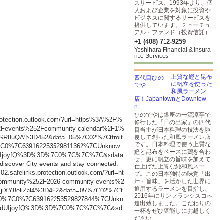
スサービス。1993年より、個
人および企業を対象に投資や
ビジネスに関するサービスを
提供しています。ミューチュ
アル・ファンド（投資信託）
+1 (408) 712-9259
Yoshihara Financial & Insura
nce Services
上質な鰹と昆布
に帆立を使った
和風ラーメン
店！JapantownとDowntow
n...
ひのでやは銀座の一流涼亭で
.protection.outlook.com/?url=https%3A%2F%
修行した「日の出家」の四代
52Fevents%252Fcommunity-calendar%2F1%
目当主が日本料理の技法を駆
Pj0SR8uQA%3D452&data=05%7C02%7Ctfreit
使して創った和風ラーメン店
です。日本料理で使う上質な
%7C0%7C639162253529811362%7CUnknow
鰹と昆布をベースに鶏を合わ
ldUIjoyfQ%3D%3D%7C0%7C%7C%7C&sdata
せ、更に帆立の旨味を加えて
o discover City events and stay connected.
仕上げた上質な純和風スー
c02.safelinks.protection.outlook.com/?url=ht
プ。この日本独特の味覚「出
community%252F2026-community-events%2
汁・旨味」を活かした世界に
通用するラーメンを目指し、
_jiXY8eliZal4%3D452&data=05%7C02%7Ct
2016年にサンフランシスコへ
%7C0%7C0%7C639162253529827844%7CUnkn
進出致しました。こだわりの
IsIldUIjoyfQ%3D%3D%7C0%7C%7C%7C&sd
一杯をぜひ堪能しにお越しく
ださい。