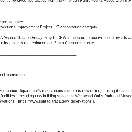
cently received two awards from the American Public Works Association (A
nment category
ersections Improvement Project– *Transportation category
A Awards Gala on Friday, May 8. DPW is honored to receive these awards as 
uality projects that enhance our Santa Clara community.
_____________________________________
rea Reservations
creation Department’s reservations system is now online, making it easier th
d facilities—including new building spaces at Westwood Oaks Park and Maywoo
rvations [
https://www.santaclaraca.gov/Reservations
].
_____________________________________