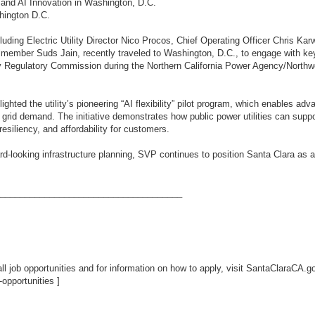
 and AI Innovation in Washington, D.C.
hington D.C.
luding Electric Utility Director Nico Procos, Chief Operating Officer Chris Ka
member Suds Jain, recently traveled to Washington, D.C., to engage with ke
 Regulatory Commission during the Northern California Power Agency/Northw
ghted the utility’s pioneering “AI flexibility” pilot program, which enables ad
grid demand. The initiative demonstrates how public power utilities can supp
 resiliency, and affordability for customers.
d-looking infrastructure planning, SVP continues to position Santa Clara as a n
_____________________________________
ll job opportunities and for information on how to apply, visit SantaClaraCA.
opportunities
]