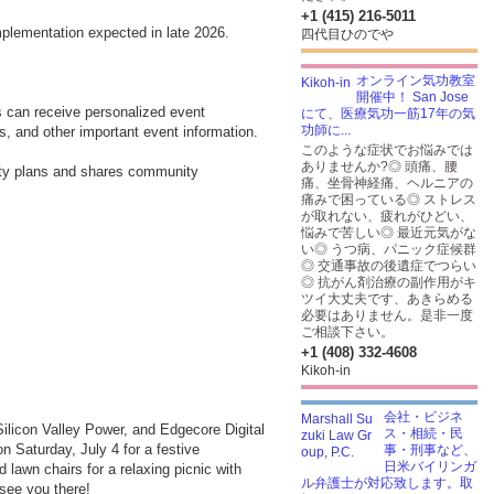
+1 (415) 216-5011
implementation expected in late 2026.
四代目ひのでや
オンライン気功教室
開催中！ San Jose
s can receive personalized event
にて、医療気功一筋17年の気
功師に...
, and other important event information.
このような症状でお悩みでは
ありませんか?◎ 頭痛、腰
City plans and shares community
痛、坐骨神経痛、ヘルニアの
痛みで困っている◎ ストレス
が取れない、疲れがひどい、
悩みで苦しい◎ 最近元気がな
い◎ うつ病、パニック症候群
◎ 交通事故の後遺症でつらい
◎ 抗がん剤治療の副作用がキ
ツイ大丈夫です、あきらめる
必要はありません。是非一度
ご相談下さい。
+1 (408) 332-4608
Kikoh-in
会社・ビジネ
Silicon Valley Power, and Edgecore Digital
ス・相続・民
on Saturday, July 4 for a festive
事・刑事など、
日米バイリンガ
d lawn chairs for a relaxing picnic with
ル弁護士が対応致します。取
 see you there!