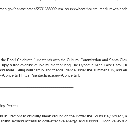
claraca.gov/santaclaraca/260168809?utm_source=bewith&utm_medium=calenda
_____________________________________
n the Park! Celebrate Juneteenth with the Cultural Commission and Santa Clar
. Enjoy a free evening of live music featuring The Dynamic Miss Faye Carol [
h
, and more. Bring your family and friends, dance under the summer sun, and en
v/Concerts [
https://santaclaraca.gov/Concerts
].
_____________________________________
ay Project
ers in Fremont to officially break ground on the Power the South Bay project, a
iability, expand access to cost-effective energy, and support Silicon Valley’