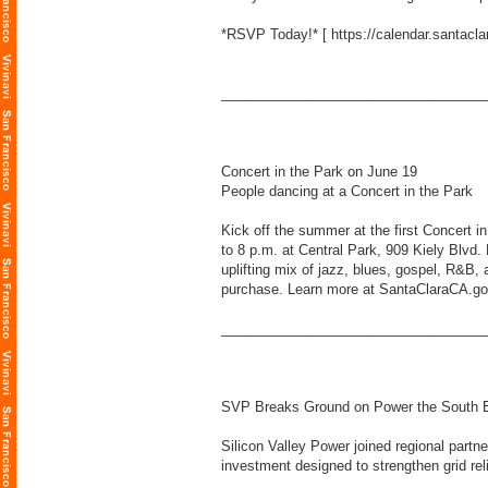
*RSVP Today!* [
https://calendar.santa
___________________________________
Concert in the Park on June 19
People dancing at a Concert in the Park
Kick off the summer at the first Concert i
to 8 p.m. at Central Park, 909 Kiely Blvd
uplifting mix of jazz, blues, gospel, R&B
purchase. Learn more at SantaClaraCA.go
___________________________________
SVP Breaks Ground on Power the South B
Silicon Valley Power joined regional partn
investment designed to strengthen grid rel