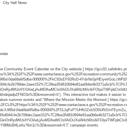
City Hall News
endar
ew Community Event Calendar on the City website [
https://gcc02.safelinks
ttps%3A%252F%252Fwww.santaclaraca.gov%252Frecreation-community%2
c3-995d-0da68a6f5d6a-000000%2FkC83sEF92RxD-4YdxNs5jrHEiyeIrGoLcW
5d044cfe2b708dec2aee152%7C28ea354810694e81aa0b6e4b3271a5cb%7C0
OnRydWUsIlYiOiIwLjAuMDAwMCIsIlAiOiJXaW4zMiIsIkFOIjoiTWFpbCIsI
IndojadpZFNO3o%3D&reserved=0
]. This interactive tool makes it easier t
l feature summer events and "Where the Mission Meets the Moment [
https://gc
m%2FCL0%2Fhttps%3A%252F%252Fwww.santaclaraca.gov%252Frecreation-
d-4dc3-995d-0da68a6f5d6a-000000%2F51JqPxP7UHNJZxbSD0URiSIvFEymZu
ecc65d044cfe2b708dec2aee152%7C28ea354810694e81aa0b6e4b3271a5cb
kiOnRydWUsIlYiOiIwLjAuMDAwMCIsIlAiOiJXaW4zMiIsIkFOIjoiTWFpbC
JY88MsB4LoAy76m1c%3D&reserved=0
]" campaign events.