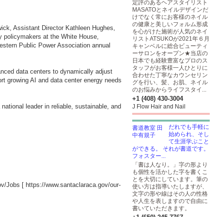
定評のあるヘアスタイリスト
MASATOとネイルデザインだ
けでなく常にお客様のネイル
の健康と美しいフォルム形成
rwick, Assistant Director Kathleen Hughes,
を心がけた施術が人気のネイ
y policymakers at the White House,
リストATSUKOが2021年６月
estern Public Power Association annual
キャンベルに総合ビューティ
ーサロンをオープン★当店の
日本でも経験豊富なプロのス
タッフがお客様一人ひとりに
vanced data centers to dynamically adjust
合わせた丁寧なカウンセリン
ort growing AI and data center energy needs
グを行い、髪、お肌、ネイル
のお悩みからライフスタイ...
+1 (408) 430-3004
ational leader in reliable, sustainable, and
J Flow Hair and Nail
だれでも手軽に
始められ、そし
て生涯学ぶこと
ができる。 それが書道です。
フォスター...
「書は人なり。」字の形より
も個性を活かした字を書くこ
とを大切にしています。筆の
gov/Jobs [
https://www.santaclaraca.gov/our-
使い方は指導いたしますが、
文字の形や線はその人の性格
や人生を表しますので自由に
書いていただきます。