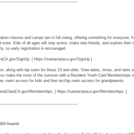
tion classes and camps are in full swing, offering something for everyone
 more. Kids of all ages will stay active, make new friends, and explore their 
kly, so early registration is encouraged.
laraCA.gov/SignUp. [
https://santaclaraca.gov/SignUp
]
on, along with lap swim for those 13 and older. View dates, times, and rate
also make the most of the summer with a Resident Youth Card Memberships 
 rec swim access for kids and free rec/lap swim access for grandparents.
 SantaClaraCA.gov/Memberships. [
https://santaclaraca.gov/Memberships.
]
_____________________________________
PWA Awards