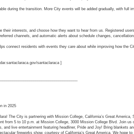
able during the transition. More City events will be added gradually, with full 
e their interests, and choose how they want to hear from us. Registered user
eferred channels, and automatic alerts about schedule changes, cancellations
helps connect residents with events they care about while improving how the 
ndar.santaclaraca.gov/santaclaraca
]
_____________________________________
on in 2025
a! The City is partnering with Mission College, California’s Great America, 
event from 5 to 10 p.m. at Mission College, 3000 Mission College Blvd. Join us 
es, and live entertainment featuring headliner, Pride and Joy! Bring blankets an
pectacular fireworks show, courtesy of California’s Great America. We hope to