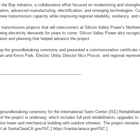
 the Bay initiative, a collaborative effort focused on modernizing and strength
ion, advanced manufacturing, electrification, and emerging technologies. Coll
w transmission capacity while improving regional reliability, resiliency, and op
transmission projects that will interconnect at Silicon Valley Power’s Northe
owing electricity demands for years to come. Silicon Valley Power also recogn
ation and planning that helped advance the project.
ing the groundbreaking ceremony and presented a commemorative certificate 
and Kevin Park, Electric Utility Director Nico Procos, and regional represent
_____________________________________
 groundbreaking ceremony for the International Swim Center (ISC) Rehabilitati
f the project is underway, which includes full pool rehabilitation, upgrades t
ive tower and mechanical building with outdoor showers. The project remains o
ect at SantaClaraCA.gov/ISC [
https://santaclaraca.gov/ISC
].
_____________________________________