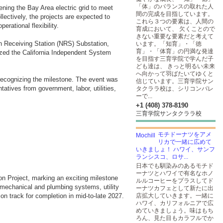
「体」のバランスの取れた人
ening the Bay Area electric grid to meet
間の完成を目指しています。
ectively, the projects are expected to
これら３つの要素は、人間の
erational flexibility.
育成において、 欠くことので
きない重要な要素だと考えて
rn Receiving Station (NRS) Substation,
います。「知育」・「徳
育」・「体育」の円満な発達
ized the California Independent System
を目指す三育学院で学んだ子
ども達は、 きっと明るい未来
へ向かって羽ばたいてゆくと
recognizing the milestone. The event was
信じています。三育学院サン
atives from government, labor, utilities,
タクララ校は、シリコンバレ
ーで...
+1 (408) 378-8190
三育学院サンタクララ校
モチドーナツをアメ
リカで一緒に広めて
いきましょ！ ハワイ、サンフ
ランシスコ、ロサ...
日本でも馴染みのあるモチド
ーナツとハワイで有名なホノ
on Project, marking an exciting milestone
ルルコーヒーをプラスしてド
o mechanical and plumbing systems, utility
ーナツカフェとして新たに出
n track for completion in mid-to-late 2027.
店拡大していきます。一緒に
ハワイ、カリフォルニアで広
めていきましょう。味はもち
ろん、見た目もカラフルでか