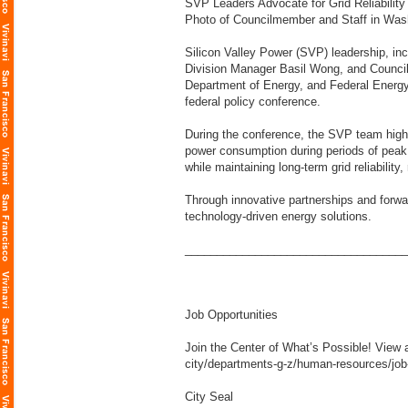
SVP Leaders Advocate for Grid Reliability
Photo of Councilmember and Staff in Was
Silicon Valley Power (SVP) leadership, inc
Division Manager Basil Wong, and Council
Department of Energy, and Federal Energy
federal policy conference.
During the conference, the SVP team highli
power consumption during periods of peak 
while maintaining long-term grid reliability,
Through innovative partnerships and forwar
technology-driven energy solutions.
___________________________________
Job Opportunities
Join the Center of What’s Possible! View a
city/departments-g-z/human-resources/job-
City Seal