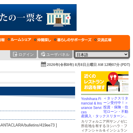
ログイン
ユーザパネル
2026年(令和8年) 8月8日土曜日 AM 12時07分 (PDT)
＜タックスリタ
ーン受付中！＞
投資・保険・住
宅ローン・不動
産購入・タックスリターン...
カリフォルニア州サンノゼに
ASANTACLARA/bulletins/419ee73
]
所在地を有するヨシハラ・フ
ィナンシャル＆インシュラン