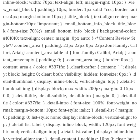
inline-block; width: 70px; text-align: left; margin-right: 10px; } .vie
w_email_block { padding: 10px; border: 1px solid #ccc; border-radi
us: 4px; margin-bottom: 10px; } .title_block { text-align: center; mar
gin-bottom:10px !important; } .email_bottom_info_block .title_bloc
k { font-size: 70%;} .email_bottom_info_block { background-color:
#f0f0f0; text-align: center; margin: 0px auto; } /*Content Review St
yle*/ .content_area { padding: 23px 22px 0px 22px;font-family: Cal
ibri, Arial;} .content_area table td { font-family: Calibri, Arial; } .con
tent_area:empty { padding: 0; } .content_area img { border: 0px; } .
content_area a { color: #337ffe; } .clearfix:after { content: "."; displa
y: block; height: 0; clear: both; visibility: hidden; font-size: 0px; } .d
etail-thumbnail { display: inline-block; vertical-align: top; } .detail-t
humbnail img { display: block; max-width: 200px; margin: 0 15px
0 0; } .detail-title, .detail-subtitle, .detail-intro { margin: 0; } .detail-ti
tle { color: #337ffe; } .detail-intro { font-size: 100%; font-weight: no
rmal; margin-bottom: 10px; font-style: italic; } .detail-list { margin:
0; padding: 0; list-style: none; display: inline-block; vertical-align: to
p; } .detail-list-label { display: inline-block; width: 120px; font-weig
ht: bold; vertical-align: top; } .detail-list-value { display: inline-bloc
k; vertical-align: top; } .detail-content { padding: 10px 0; clear: bot