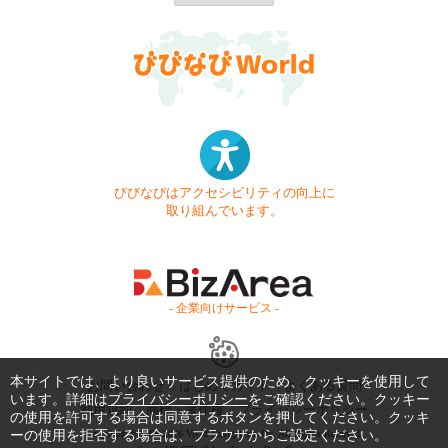
びびなびはアクセシビリティの向上に
取り組んでいます。
- 企業向けサービス -
本サイトでは、より良いサービス提供のため、クッキーを使用して
お問い合わせ
はじめてガイド
よくある質問
います。詳細は
プライバシーポリシー
をご確認ください。クッキー
利用規約
商標・著作権
プライバシーポリシー
の使用を許可する場合は同意するボタンを押してください。クッキ
ーの使用を拒否する場合は、ブラウザからご設定ください。
Copyright © 1999-2026 Vivid Navigation, Inc. All Rights Reserved.