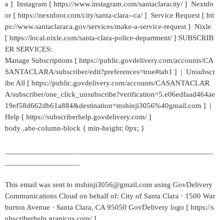
a ] Instagram [ https://www.instagram.com/santaclaracity/ ] Nextdo
or [ https://nextdoor.com/city/santa-clara--ca/ ] Service Request [ htt
ps://www.santaclaraca.gov/services/make-a-service-request ] Nixle
[ https://local.nixle.com/santa-clara-police-department/ ] SUBSCRIB
ER SERVICES:
Manage Subscriptions [ https://public.govdelivery.com/accounts/CA
SANTACLARA/subscriber/edit?preferences=true#tab1 ] | Unsubscr
ibe All [ https://public.govdelivery.com/accounts/CASANTACLAR
A/subscriber/one_click_unsubscribe?verification=5.e06edfaad464ae
19ef58d662db61a884&destination=mshinji3056%40gmail.com ] |
Help [ https://subscriberhelp.govdelivery.com/ ]
body .abe-column-block { min-height: 0px; }
_____________________________________________________
___________________
This email was sent to mshinji3056@gmail.com using GovDelivery
Communications Cloud on behalf of: City of Santa Clara · 1500 War
burton Avenue · Santa Clara, CA 95050 GovDelivery logo [ https://s
ubscriberhelp.granicus.com/ ]