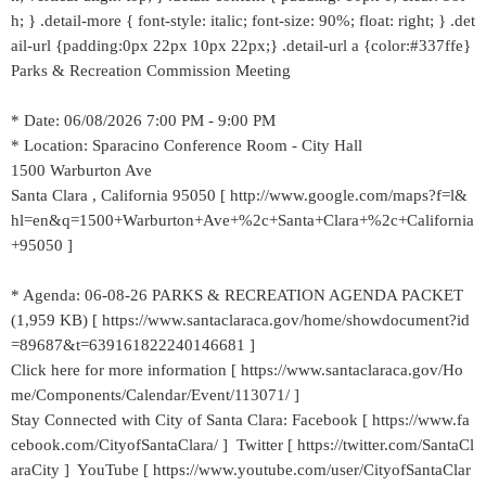
h; } .detail-more { font-style: italic; font-size: 90%; float: right; } .det
ail-url {padding:0px 22px 10px 22px;} .detail-url a {color:#337ffe}
Parks & Recreation Commission Meeting
* Date: 06/08/2026 7:00 PM - 9:00 PM
* Location: Sparacino Conference Room - City Hall
1500 Warburton Ave
Santa Clara , California 95050 [ http://www.google.com/maps?f=l&
hl=en&q=1500+Warburton+Ave+%2c+Santa+Clara+%2c+California
+95050 ]
* Agenda: 06-08-26 PARKS & RECREATION AGENDA PACKET
(1,959 KB) [ https://www.santaclaraca.gov/home/showdocument?id
=89687&t=639161822240146681 ]
Click here for more information [ https://www.santaclaraca.gov/Ho
me/Components/Calendar/Event/113071/ ]
Stay Connected with City of Santa Clara: Facebook [ https://www.fa
cebook.com/CityofSantaClara/ ] Twitter [ https://twitter.com/SantaCl
araCity ] YouTube [ https://www.youtube.com/user/CityofSantaClar