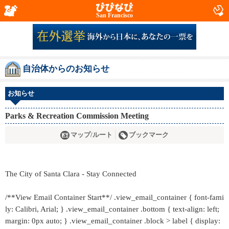
San Francisco
自治体からのお知らせ
お知らせ
Parks & Recreation Commission Meeting
マップ/ルート
ブックマーク
The City of Santa Clara - Stay Connected
/**View Email Container Start**/ .view_email_container { font-fami
ly: Calibri, Arial; } .view_email_container .bottom { text-align: left;
margin: 0px auto; } .view_email_container .block > label { display: