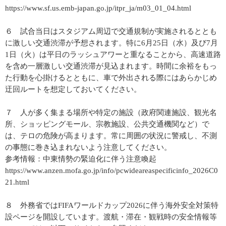
https://www.sf.us.emb-japan.go.jp/itpr_ja/m03_01_04.html
６ 試合当日はスタジアム周辺で交通規制が実施されるととも
に激しい交通渋滞が予想されます。特に6月25日（水）及び7月
1日（火）は平日のラッシュアワーと重なることから、高速道路
を含め一層激しい交通渋滞が見込まれます。時間に余裕をもっ
た行動を心掛けるとともに、車で外出される際にはあらかじめ
迂回ルートを想定しておいてください。
７ 人が多く集まる場所や特定の施設（政府関連施設、観光名
所、ショッピングモール、宗教施設、公共交通機関など）で
は、テロの危険が高まります。常に周囲の状況に警戒し、不測
の事態に巻き込まれないよう注意してください。
参考情報：中東情勢の緊迫化に伴う注意喚起
https://www.anzen.mofa.go.jp/info/pcwideareaspecificinfo_2026C0
21.html
８ 外務省ではFIFAワールドカップ2026に伴う海外安全対策特
設ページを開設しています。渡航・滞在・観戦時の安全情報等