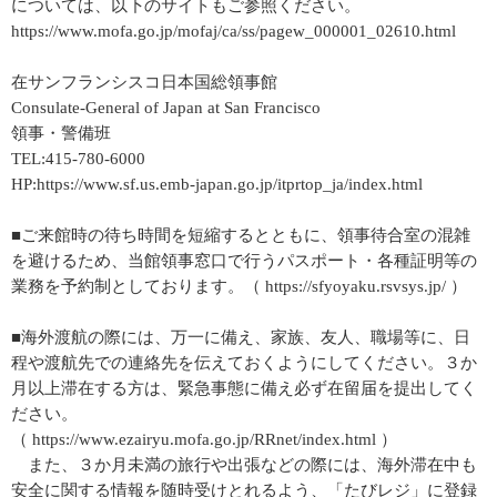
については、以下のサイトもご参照ください。
https://www.mofa.go.jp/mofaj/ca/ss/pagew_000001_02610.html
在サンフランシスコ日本国総領事館
Consulate-General of Japan at San Francisco
領事・警備班
TEL:415-780-6000
HP:https://www.sf.us.emb-japan.go.jp/itprtop_ja/index.html
■ご来館時の待ち時間を短縮するとともに、領事待合室の混雑
を避けるため、当館領事窓口で行うパスポート・各種証明等の
業務を予約制としております。（ https://sfyoyaku.rsvsys.jp/ ）
■海外渡航の際には、万一に備え、家族、友人、職場等に、日
程や渡航先での連絡先を伝えておくようにしてください。３か
月以上滞在する方は、緊急事態に備え必ず在留届を提出してく
ださい。
（ https://www.ezairyu.mofa.go.jp/RRnet/index.html ）
また、３か月未満の旅行や出張などの際には、海外滞在中も
安全に関する情報を随時受けとれるよう、「たびレジ」に登録