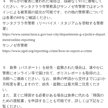
４ 何らかの被害に遭われた場合は、躊躇なく911に通報して
ください。サンタクララ市警察及びサンノゼ市警察ではオンラ
インによる被害届の提出が可能です。その他の警察署について
は各署のHPをご確認ください。
サンタクララ市警察（リーバイス・スタジアムを管轄する警察
署）
https://www.santaclaraca.gov/our-city/departments-g-z/police-depart
ment/online-reporting
サンノゼ市警察
https://www.sjpd.org/reporting-crime/how-to-report-a-crime
５ 旅券（パスポート）を紛失・盗難された場合は、速やかに
警察にオンライン等で届け出て、ポリスレポートを取得の上、
当館へご連絡ください。なお、旅券の申請から交付までには1か
月程度を要しますので、紛失・盗難には最大限ご注意くださ
い。
また、直ぐに帰国する必要がある場合は旅券に代わる「帰国の
ための渡航書」を申請することも可能です。詳しくは下記をご
覧ください。