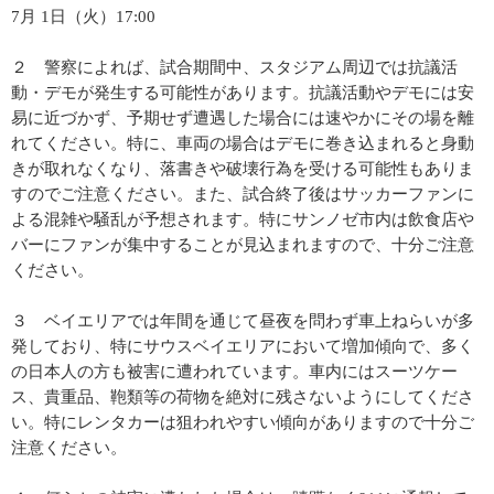
7月 1日（火）17:00
２ 警察によれば、試合期間中、スタジアム周辺では抗議活
動・デモが発生する可能性があります。抗議活動やデモには安
易に近づかず、予期せず遭遇した場合には速やかにその場を離
れてください。特に、車両の場合はデモに巻き込まれると身動
きが取れなくなり、落書きや破壊行為を受ける可能性もありま
すのでご注意ください。また、試合終了後はサッカーファンに
よる混雑や騒乱が予想されます。特にサンノゼ市内は飲食店や
バーにファンが集中することが見込まれますので、十分ご注意
ください。
３ ベイエリアでは年間を通じて昼夜を問わず車上ねらいが多
発しており、特にサウスベイエリアにおいて増加傾向で、多く
の日本人の方も被害に遭われています。車内にはスーツケー
ス、貴重品、鞄類等の荷物を絶対に残さないようにしてくださ
い。特にレンタカーは狙われやすい傾向がありますので十分ご
注意ください。