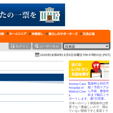
ログイン
ユーザパネル
2026年(令和8年) 8月6日木曜日 PM 07時53分 (PDT)
緊急時も対応可
能！予防ケアか
ら手術、整形外
科まで幅広くサ
ポートします。週7日営業...
日本へのペット帰国条件は世
界でも一番厳しいので、慣れ
ていない獣医ですと直前トラ