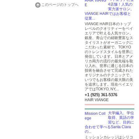
4店舗！人気の
このページのトップへ
実力派サロン。
VIANGE HAIRではお客様と
従業...
VIANGE HAIR日本のトップ
レベルのクオリティーをベイ
エリアで叶える人気サロン。
銀座、青山での経験豊富なス
タイリストがオーガニックに
こだわった素材で、TOKYO
のトレンドスタイルを世界に
発信しています。日本とアメ
リカ両方の流行の最先端を取
り入れ、世界に通じる日本の
技術を融合させて完成された
オリジナルのテクニックで、
いつでもお客様の最大限の美
を追求します。現在ベイエリ
アではTOKYO, NY,...
+1 (925) 361-5376
HAIR VIANGE
大学編入、学位
取得、英語の学
習など、目的に
合わせて学べるSanta Clara
の...
ミッションカレッジはシリコ