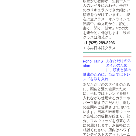
験豊かな教師が 生徒一人一
人のレベルに合わせ、手作り
のカリキュラムできめ細かい
指導を心がけています。 現
在は全クラス オンラインで
開講中。幼児期から、読む、
書く、聞く、話す」4つの力
を総合的に伸ばします。設置
クラスは幼児ク...
+1 (925) 289-8296
くるみ日本語クラス
あなただけのス
タイルのため
に、頭皮と髪の
健康のために、当店ではトレ
ンドを取り入れ...
あなただけのスタイルのため
に、頭皮と髪の健康のため
に、当店ではトレンドを取り
入れながら使用するカラーや
パーマ剤までこだわり、癒し
の空間をご提供させて頂いて
います。日本の医療用ウィッ
グ会社との提携が始まり、部
分、フルウィッグを必要な方
にお届けします。お気軽にご
相談ください。店内はハワイ
アンテイストのアットホーム