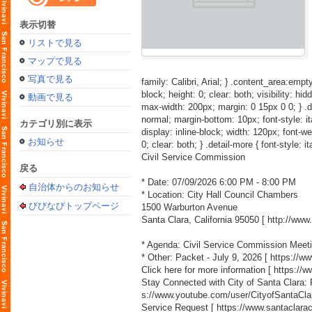
表示切替
リストで見る
マップで見る
写真で見る
family: Calibri, Arial; } .content_area:empty
block; height: 0; clear: both; visibility: hid
動画で見る
max-width: 200px; margin: 0 15px 0 0; } .detai
normal; margin-bottom: 10px; font-style: itali
カテゴリ別に表示
display: inline-block; width: 120px; font-weig
お知らせ
0; clear: both; } .detail-more { font-style: i
Civil Service Commission
戻る
* Date: 07/09/2026 6:00 PM - 8:00 PM
自治体からのお知らせ
* Location: City Hall Council Chambers
びびなびトップページ
1500 Warburton Avenue
Santa Clara, California 95050 [
http://ww
* Agenda: Civil Service Commission Meeti
* Other: Packet - July 9, 2026 [
https://w
Click here for more information [
https://
Stay Connected with City of Santa Clara:
s://www.youtube.com/user/CityofSantaCla
Service Request [
https://www.santaclara