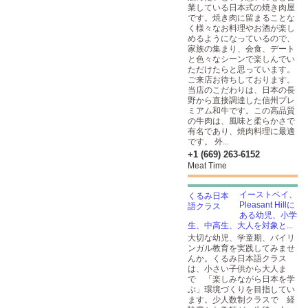
業している日本式の焼き肉屋
です。焼き肉に留まることな
く様々なお料理やお酒が楽し
めるようになっているので、
家族の集まり、会食、デート
と色々なシーンで楽しんでい
ただけたらと思っています。
ご来店お待ちしております。
当店のこだわりは、日本の長
野から直接調達した信州プレ
ミアム和牛です。この高品質
の牛肉は、風味と柔らかさで
有名であり、焼肉料理に最適
です。 外...
+1 (669) 263-6152
Meat Time
イーストベイ、
Pleasant Hillに
ある幼児、小学
生、中高生、大人を対象と...
大切な幼児、学童期、バイリ
ンガル教育を実践してみませ
んか。くるみ日本語クラス
は、小さい子供から大人ま
で 「楽しみながら日本を学
ぶ」環境づくりを目指してい
ます。少人数制クラスで 経