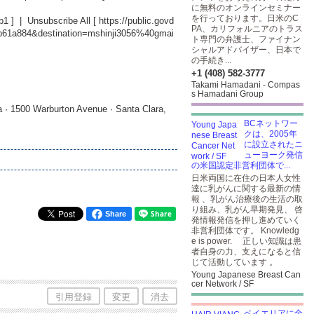
に無料のオンラインセミナー
を行っております。日米のC
b1
] | Unsubscribe All [
https://public.govd
PA、カリフォルニアのトラス
db61a884&destination=mshinji3056%40gmai
ト専門の弁護士、ファイナン
シャルアドバイザー、日本で
の手続き...
+1 (408) 582-3777
Takami Hamadani - Compas
s Hamadani Group
 · 1500 Warburton Avenue · Santa Clara,
BCネットワー
クは、2005年
に設立されたニ
ューヨーク発信
の米国認定非営利団体で...
日米両国に在住の日本人女性
達に乳がんに関する最新の情
報 、乳がん治療後の生活の取
り組み、乳がん早期発見、 啓
Share
発情報発信を押し進めていく
非営利団体です。 Knowledg
e is power. 正しい知識は患
者自身の力、支えになると信
じて活動しています 。
Young Japanese Breast Can
cer Network / SF
引用登録
変更
消去
ベイエリアに全