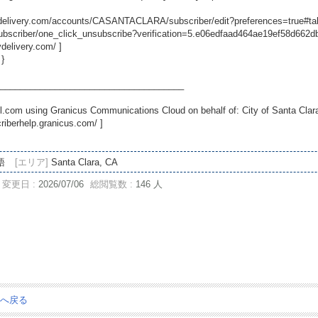
ovdelivery.com/accounts/CASANTACLARA/subscriber/edit?preferences=true#ta
scriber/one_click_unsubscribe?verification=5.e06edfaad464ae19ef58d662
vdelivery.com/
]
 }
_____________________________________
.com using Granicus Communications Cloud on behalf of: City of Santa Clara
criberhelp.granicus.com/
]
語
[エリア]
Santa Clara, CA
変更日 :
2026/07/06
総閲覧数 :
146 人
ジへ戻る