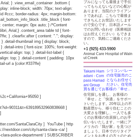
ブルになっても最後まで手伝
 Arial; } .view_email_container .bottom {
ってもらえないなどの心配が
play: inline-block; width: 70px; text-align:
あります。当院のクライアン
lid #ccc; border-radius: 4px; margin-bottom:
トであれば、こちらで最後ま
ail_bottom_info_block .title_block { font-
できちんとお世話いたします
: center; margin: 0px auto; } /*Content
ので安心です。日本語メール
でのお問い合わせ（医療相談
i, Arial;} .content_area table td { font-
はお控えください）もできま
e; } .clearfix:after { content: "."; display:
すので、気軽にご連絡くださ
p; } .detail-thumbnail img { display: block;
い。
; } .detail-intro { font-size: 100%; font-weight:
+1 (925) 433-5900
rtical-align: top; } .detail-list-label {
Animal Care Hospital of Waln
-align: top; } .detail-content { padding: 10px
ut Creek
ail-url a {color:#337ffe}
シリコンバレー
の住宅販売のこ
とならお任せく
ださい。住宅売
買を通じてお客様の「幸せ...
住宅探しを通し、お客様の
2c+California+95050
]
「幸せ」と「快適」をサポー
トいたします。20年以上の不
nt?id=90311&t=639189532960838668
]
動産歴から、移り住むことの
]
大変さを理解し、一人でも多
くのお客様の住居探しのお手
伝いをいたします。一緒にア
witter.com/SantaClaraCity
] YouTube [
http
メリカの「我が家」を見つけ
s://nextdoor.com/city/santa-clara--ca/
]
ましょう。日本でのリタイア
-clara-police-department/
] SUBSCRIBER
メントをお考えの方々のため