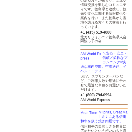
のある方々が集まり、交流や
情報交換を楽しむコミュニテ
ィです。徳島県と連携し、観
光や文化に関する情報提供や
案内を行い、また徳島から当
地を訪れる方々との交流も行
っています。
+1 (415) 519-4880
北カリフォルニア徳島県人会
阿波っ子の会
＼安心・安全・
信頼／柔軟なプ
ランニング×快
適な車内空間。空港送迎、イ
ベント・ディ...
SUV、スプリンターバンな
ど、ご利用人数や用途に合わ
せて最適な車種をお選びいた
だけます。
+1 (800) 794-0994
AM World Express
Milpitas, Great Ma
ll 近くにある信州
和牛を扱う焼き肉屋です。...
信州和牛の美味しさを世界に
広めたいという想いのもと営