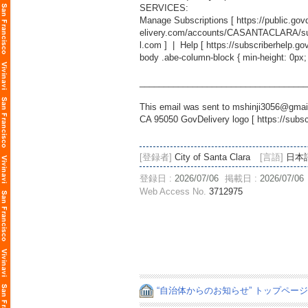
SERVICES:
Manage Subscriptions [
https://public.g
elivery.com/accounts/CASANTACLARA/sub
l.com
] | Help [
https://subscriberhelp.go
body .abe-column-block { min-height: 0px;
___________________________________
This email was sent to mshinji3056@gmail
CA 95050 GovDelivery logo [
https://subs
[登録者]
City of Santa Clara
[言語]
日本
登録日 :
2026/07/06
掲載日 :
2026/07/06
Web Access No.
3712975
“自治体からのお知らせ” トップペー