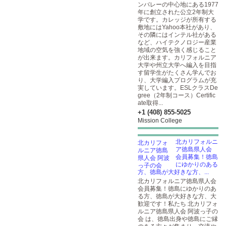
ンバレーの中心地にある1977
年に創立された公立2年制大
学です。カレッジが所有する
敷地にはYahoo本社があり、
その隣にはインテル社がある
など、ハイテクノロジー産業
地域の空気を強く感じること
が出来ます。カリフォルニア
大学や州立大学へ編入を目指
す留学生がたくさん学んでお
り、大学編入プログラムが充
実しています。ESLクラスDe
gree（2年制コース）Certific
ate取得...
+1 (408) 855-5025
Mission College
北カリフォルニ
ア徳島県人会
会員募集！徳島
にゆかりのある
方、徳島が大好きな方、...
北カリフォルニア徳島県人会
会員募集！徳島にゆかりのあ
る方、徳島が大好きな方、大
歓迎です！私たち 北カリフォ
ルニア徳島県人会 阿波っ子の
会 は、徳島出身や徳島にご縁