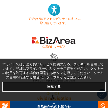
びびなびはアクセシビリティの向上に
取り組んでいます。
- 企業向けサービス -
本サイトでは、より良いサービス提供のため、クッキーを使用して
お問い合わせ
はじめてガイド
よくある質問
います。詳細は
プライバシーポリシー
をご確認ください。クッキー
利用規約
商標・著作権
プライバシーポリシー
の使用を許可する場合は同意するボタンを押してください。クッキ
ーの使用を拒否する場合は、ブラウザからご設定ください。
Copyright © 1999-2026 Vivid Navigation, Inc. All Rights Reserved.
Server US (43) @ Los Angeles Data Center
自治体からのお知らせ