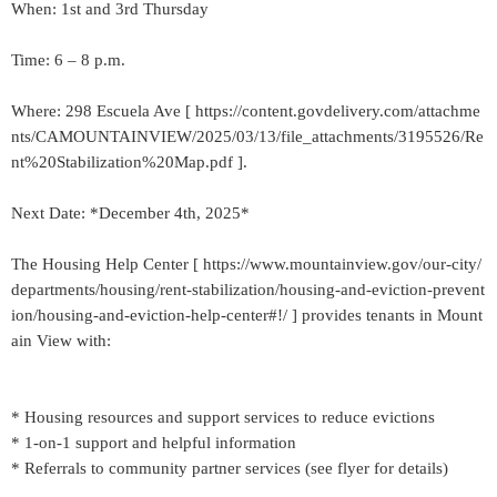
When: 1st and 3rd Thursday
Time: 6 – 8 p.m.
Where: 298 Escuela Ave [ https://content.govdelivery.com/attachme
nts/CAMOUNTAINVIEW/2025/03/13/file_attachments/3195526/Re
nt%20Stabilization%20Map.pdf ].
Next Date: *December 4th, 2025*
The Housing Help Center [ https://www.mountainview.gov/our-city/
departments/housing/rent-stabilization/housing-and-eviction-prevent
ion/housing-and-eviction-help-center#!/ ] provides tenants in Mount
ain View with:
* Housing resources and support services to reduce evictions
* 1-on-1 support and helpful information
* Referrals to community partner services (see flyer for details)