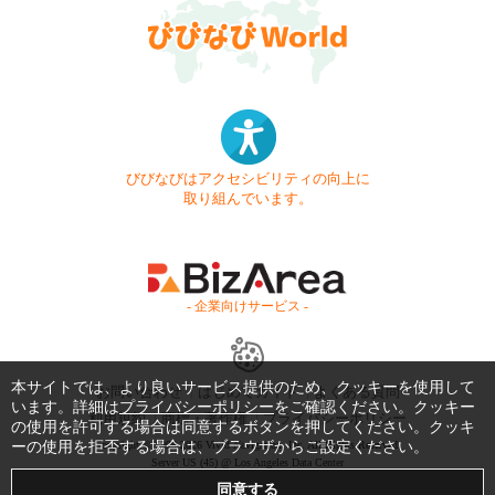
びびなびはアクセシビリティの向上に
取り組んでいます。
- 企業向けサービス -
本サイトでは、より良いサービス提供のため、クッキーを使用して
お問い合わせ
はじめてガイド
よくある質問
います。詳細は
プライバシーポリシー
をご確認ください。クッキー
利用規約
商標・著作権
プライバシーポリシー
の使用を許可する場合は同意するボタンを押してください。クッキ
ーの使用を拒否する場合は、ブラウザからご設定ください。
Copyright © 1999-2026 Vivid Navigation, Inc. All Rights Reserved.
Server US (45) @ Los Angeles Data Center