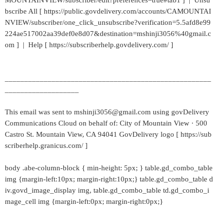
MOUNTAINVIEW/subscriber/edit?preferences=true#tab1 ] | Unsu
bscribe All [ https://public.govdelivery.com/accounts/CAMOUNTAI
NVIEW/subscriber/one_click_unsubscribe?verification=5.5afd8e99
224ae517002aa39def0e8d07&destination=mshinji3056%40gmail.c
om ] | Help [ https://subscriberhelp.govdelivery.com/ ]
_____________________________________________________
___________________
This email was sent to mshinji3056@gmail.com using govDelivery
Communications Cloud on behalf of: City of Mountain View · 500
Castro St. Mountain View, CA 94041 GovDelivery logo [ https://sub
scriberhelp.granicus.com/ ]
body .abe-column-block { min-height: 5px; } table.gd_combo_table
img {margin-left:10px; margin-right:10px;} table.gd_combo_table d
iv.govd_image_display img, table.gd_combo_table td.gd_combo_i
mage_cell img {margin-left:0px; margin-right:0px;}