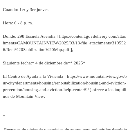
Cuando: 1er y 3er jueves
Hora: 6 - 8 p. m.
Donde: 298 Escuela Avendia [ https://content.govdelivery.com/attac
hments/CAMOUNTAINVIEW/2025/03/13/file_attachments/319552
6/Rent%20Stabilization%20Map.pdf ],
Siguiente fecha:* 4 de diciembre de** 2025*
El Centro de Ayuda a la Vivienda [ https://www.mountainview.gov/o
ur-city/departments/housing/rent-stabilization/housing-and-eviction-
prevention/housing-and-eviction-help-center#!/ ] ofrece a los inquili
nos de Mountain View:
*
Recursos de vivienda y servicios de apoyo para reducir los desalojo