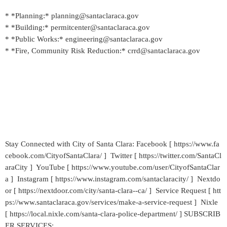
* *Planning:* planning@santaclaraca.gov
* *Building:* permitcenter@santaclaraca.gov
* *Public Works:* engineering@santaclaraca.gov
* *Fire, Community Risk Reduction:* crrd@santaclaraca.gov
Stay Connected with City of Santa Clara: Facebook [ https://www.fa
cebook.com/CityofSantaClara/ ] Twitter [ https://twitter.com/SantaCl
araCity ] YouTube [ https://www.youtube.com/user/CityofSantaClar
a ] Instagram [ https://www.instagram.com/santaclaracity/ ] Nextdo
or [ https://nextdoor.com/city/santa-clara--ca/ ] Service Request [ htt
ps://www.santaclaraca.gov/services/make-a-service-request ] Nixle
[ https://local.nixle.com/santa-clara-police-department/ ] SUBSCRIB
ER SERVICES: