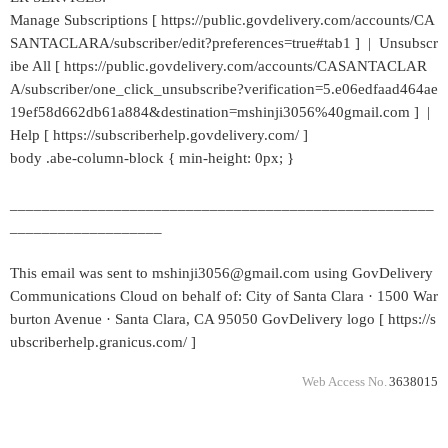
Manage Subscriptions [ https://public.govdelivery.com/accounts/CA
SANTACLARA/subscriber/edit?preferences=true#tab1 ] | Unsubscr
ibe All [ https://public.govdelivery.com/accounts/CASANTACLAR
A/subscriber/one_click_unsubscribe?verification=5.e06edfaad464ae
19ef58d662db61a884&destination=mshinji3056%40gmail.com ] |
Help [ https://subscriberhelp.govdelivery.com/ ]
body .abe-column-block { min-height: 0px; }
_____________________________________________________
___________________
This email was sent to mshinji3056@gmail.com using GovDelivery
Communications Cloud on behalf of: City of Santa Clara · 1500 War
burton Avenue · Santa Clara, CA 95050 GovDelivery logo [ https://s
ubscriberhelp.granicus.com/ ]
Web Access No.
3638015