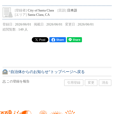
[登録者]
City of Santa Clara
[言語]
日本語
[エリア]
Santa Clara, CA
登録日 :
2026/06/01
掲載日 :
2026/06/01
変更日 :
2026/06/01
総閲覧数 :
149 人
Share
“自治体からのお知らせ”トップページへ戻る
この登録を報告
引用登録
変更
消去