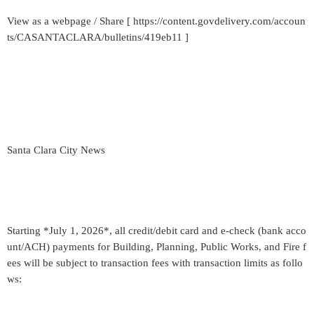
View as a webpage / Share [ https://content.govdelivery.com/accoun
ts/CASANTACLARA/bulletins/419eb11 ]
Santa Clara City News
Starting *July 1, 2026*, all credit/debit card and e-check (bank acco
unt/ACH) payments for Building, Planning, Public Works, and Fire f
ees will be subject to transaction fees with transaction limits as follo
ws: