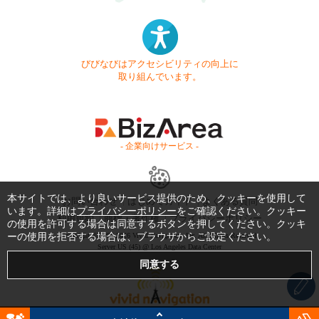
びびなびはアクセシビリティの向上に
取り組んでいます。
- 企業向けサービス -
本サイトでは、より良いサービス提供のため、クッキーを使用して
お問い合わせ
はじめてガイド
よくある質問
います。詳細は
プライバシーポリシー
をご確認ください。クッキー
利用規約
商標・著作権
プライバシーポリシー
の使用を許可する場合は同意するボタンを押してください。クッキ
ーの使用を拒否する場合は、ブラウザからご設定ください。
Copyright © 1999-2026 Vivid Navigation, Inc. All Rights Reserved.
Server US (45) @ Los Angeles Data Center