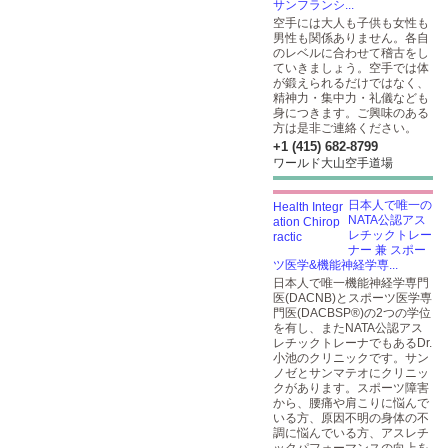
サンフランシ...
空手には大人も子供も女性も
男性も関係ありません。各自
のレベルに合わせて稽古をし
ていきましょう。空手では体
が鍛えられるだけではなく、
精神力・集中力・礼儀なども
身につきます。ご興味のある
方は是非ご連絡ください。
+1 (415) 682-8799
ワールド大山空手道場
日本人で唯一の
NATA公認アス
レチックトレー
ナー 兼 スポー
ツ医学&機能神経学専...
日本人で唯一機能神経学専門
医(DACNB)とスポーツ医学専
門医(DACBSP®)の2つの学位
を有し、またNATA公認アス
レチックトレーナでもあるDr.
小池のクリニックです。サン
ノゼとサンマテオにクリニッ
クがあります。スポーツ障害
から、腰痛や肩こりに悩んで
いる方、原因不明の身体の不
調に悩んでいる方、アスレチ