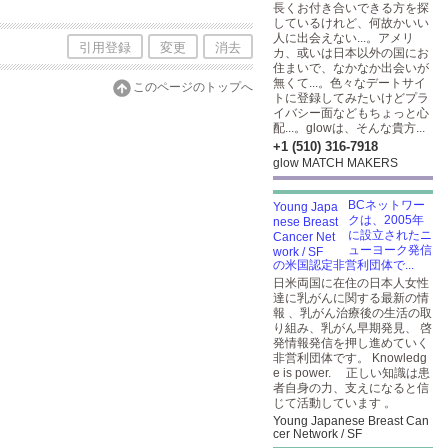
長くお付き合いできる方を探
しているけれど、何故かいい
人に出会えない...。アメリ
引用登録
変更
消去
カ、或いは日本以外の国にお
住まいで、なかなか出会いが
無くて...。色々なデートサイ
このページのトップへ
トに登録してみたいけどプラ
イバシー面などもちょっと心
配...。glowは、そんな貴方...
+1 (510) 316-7918
glow MATCH MAKERS
BCネットワー
クは、2005年
に設立されたニ
ューヨーク発信
の米国認定非営利団体で...
日米両国に在住の日本人女性
達に乳がんに関する最新の情
報 、乳がん治療後の生活の取
り組み、乳がん早期発見、 啓
発情報発信を押し進めていく
非営利団体です。 Knowledg
e is power. 正しい知識は患
者自身の力、支えになると信
じて活動しています 。
Young Japanese Breast Can
cer Network / SF