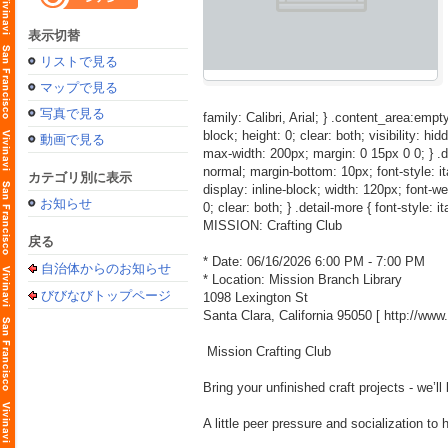
表示切替
リストで見る
マップで見る
写真で見る
family: Calibri, Arial; } .content_area:empty
block; height: 0; clear: both; visibility: hid
動画で見る
max-width: 200px; margin: 0 15px 0 0; } .detai
normal; margin-bottom: 10px; font-style: itali
カテゴリ別に表示
display: inline-block; width: 120px; font-weig
お知らせ
0; clear: both; } .detail-more { font-style: i
MISSION: Crafting Club
戻る
* Date: 06/16/2026 6:00 PM - 7:00 PM
自治体からのお知らせ
* Location: Mission Branch Library
びびなびトップページ
1098 Lexington St
Santa Clara, California 95050 [
http://ww
Mission Crafting Club
Bring your unfinished craft projects - we’l
A little peer pressure and socialization to 