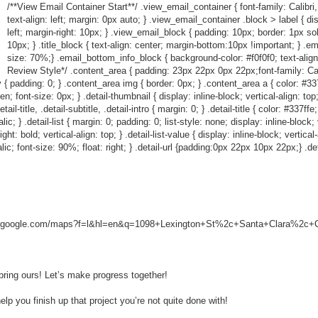
/**View Email Container Start**/ .view_email_container { font-family: Calibri,
text-align: left; margin: 0px auto; } .view_email_container .block > label { dis
left; margin-right: 10px; } .view_email_block { padding: 10px; border: 1px so
10px; } .title_block { text-align: center; margin-bottom:10px !important; } .em
size: 70%;} .email_bottom_info_block { background-color: #f0f0f0; text-align
Review Style*/ .content_area { padding: 23px 22px 0px 22px;font-family: Calibr
 { padding: 0; } .content_area img { border: 0px; } .content_area a { color: #337ff
den; font-size: 0px; } .detail-thumbnail { display: inline-block; vertical-align: to
l-title, .detail-subtitle, .detail-intro { margin: 0; } .detail-title { color: #337ffe
c; } .detail-list { margin: 0; padding: 0; list-style: none; display: inline-block; ve
ht: bold; vertical-align: top; } .detail-list-value { display: inline-block; vertical
talic; font-size: 90%; float: right; } .detail-url {padding:0px 22px 10px 22px;} .det
w.google.com/maps?f=l&hl=en&q=1098+Lexington+St%2c+Santa+Clara%2c+Ca
l bring ours! Let’s make progress together!
help you finish up that project you’re not quite done with!