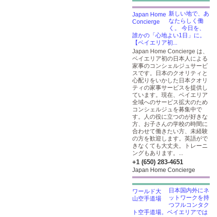
新しい地で、あ
なたらしく働
く。 今日を、
誰かの「心地よい1日」に。
【ベイエリア初...
Japan Home Concierge は、
ベイエリア初の日本人による
家事のコンシェルジュサービ
スです。日本のクオリティと
心配りをいかした日本クオリ
ティの家事サービスを提供し
ています。現在、ベイエリア
全域へのサービス拡大のため
コンシェルジュを募集中で
す。人の役に立つのが好きな
方、お子さんの学校の時間に
合わせて働きたい方、未経験
の方を歓迎します。英語がで
きなくても大丈夫。トレーニ
ングもあります。...
+1 (650) 283-4651
Japan Home Concierge
日本国内外にネ
ットワークを持
つフルコンタク
ト空手道場。ベイエリアでは