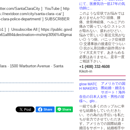
にて、医療気功一筋17年の気
功師に...
witter.com/SantaClaraCity
] YouTube [
http
このような症状でお悩みでは
s://nextdoor.com/city/santa-clara--ca/
]
ありませんか?◎ 頭痛、腰
-clara-police-department/
] SUBSCRIBER
痛、坐骨神経痛、ヘルニアの
痛みで困っている◎ ストレス
b1
] | Unsubscribe All [
https://public.govd
が取れない、疲れがひどい、
db61a884&destination=mshinji3056%40gmai
悩みで苦しい◎ 最近元気がな
い◎ うつ病、パニック症候群
◎ 交通事故の後遺症でつらい
◎ 抗がん剤治療の副作用がキ
ツイ大丈夫です、あきらめる
必要はありません。是非一度
ご相談下さい。
lara · 1500 Warburton Avenue · Santa
+1 (408) 332-4608
Kikoh-in
アメリカでの国
際結婚・婚活を
サポート！海外
在住の日本人女性・男性の皆
様へ。glo...
一組でも多くのカップルに幸
Share
せな結婚をしていただきた
い。その為のお手伝いを私た
ちが全力でさせていただきま
す。アメリカでの国際結婚・
婚活をサポート。結婚相手や