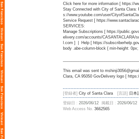
Click here for more information [
https://
Stay Connected with City of Santa Clara:
s://www.youtube.com/user/CityofSantaCla
Service Request [
https://www.santaclara
SERVICES:
Manage Subscriptions [
https://public.g
elivery.com/accounts/CASANTACLARA/sub
l.com
] | Help [
https://subscriberhelp.go
body .abe-column-block { min-height: 0px;
___________________________________
This email was sent to mshinji3056@gmail
Clara, CA 95050 GovDelivery logo [
https:
[登録者]
City of Santa Clara
[言語]
日本
登録日 :
2026/06/12
掲載日 :
2026/06/12
Web Access No.
3662565