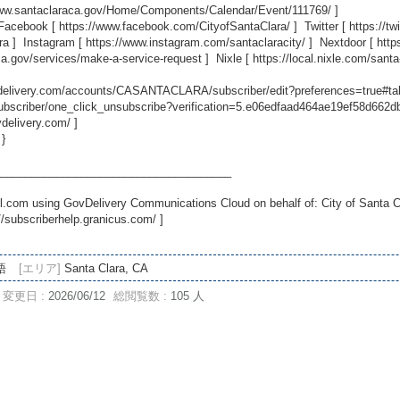
www.santaclaraca.gov/Home/Components/Calendar/Event/111769/
]
 Facebook [
https://www.facebook.com/CityofSantaClara/
] Twitter [
https://t
ra
] Instagram [
https://www.instagram.com/santaclaracity/
] Nextdoor [
http
ca.gov/services/make-a-service-request
] Nixle [
https://local.nixle.com/santa
ovdelivery.com/accounts/CASANTACLARA/subscriber/edit?preferences=true#ta
scriber/one_click_unsubscribe?verification=5.e06edfaad464ae19ef58d662
vdelivery.com/
]
 }
_____________________________________
.com using GovDelivery Communications Cloud on behalf of: City of Santa C
//subscriberhelp.granicus.com/
]
語
[エリア]
Santa Clara, CA
変更日 :
2026/06/12
総閲覧数 :
105 人