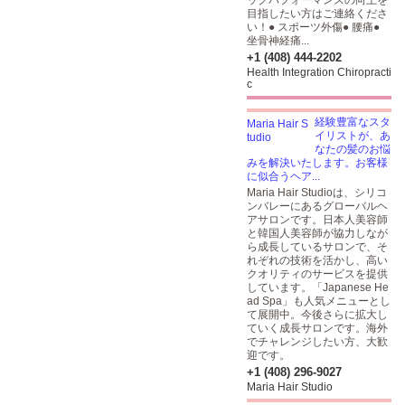
ックパフォーマンスの向上を
目指したい方はご連絡くださ
い！● スポーツ外傷● 腰痛●
坐骨神経痛...
+1 (408) 444-2202
Health Integration Chiropracti
c
経験豊富なスタ
イリストが、あ
なたの髪のお悩
みを解決いたします。お客様
に似合うヘア...
Maria Hair Studioは、シリコ
ンバレーにあるグローバルヘ
アサロンです。日本人美容師
と韓国人美容師が協力しなが
ら成長しているサロンで、そ
れぞれの技術を活かし、高い
クオリティのサービスを提供
しています。「Japanese He
ad Spa」も人気メニューとし
て展開中。今後さらに拡大し
ていく成長サロンです。海外
でチャレンジしたい方、大歓
迎です。
+1 (408) 296-9027
Maria Hair Studio