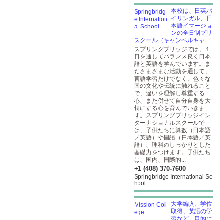
本校は、日英バ
イリンガル、日
本語イマージョ
ンの全日制プリ
スクール（キャンベルキャ...
スプリングブリッジでは、１
日を通してバランス良く日本
語と英語を学んでいます。ま
たさまざまな活動を通して、
言語学習だけでなく、色々な
国の文化や伝統に触れること
で、違いを理解し尊重する
心、また併せて自分自身を大
切にする心を育んでいきま
す。スプリングブリッジイン
ターナショナルスクールで
は、子供たちに算数（日本語
／英語）や国語（日本語／英
語）、理科のしっかりとした
基礎力をつけます。子供たち
は、国内、国際的...
+1 (408) 370-7600
Springbridge International Sc
hool
大学編入、学位
取得、英語の学
習など、目的に