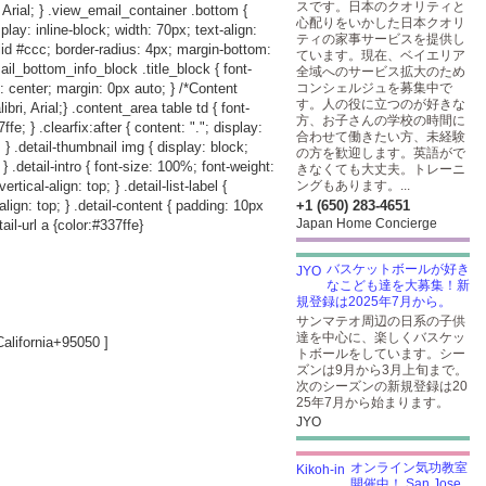
スです。日本のクオリティと
 Arial; } .view_email_container .bottom {
心配りをいかした日本クオリ
play: inline-block; width: 70px; text-align:
ティの家事サービスを提供し
lid #ccc; border-radius: 4px; margin-bottom:
ています。現在、ベイエリア
ail_bottom_info_block .title_block { font-
全域へのサービス拡大のため
: center; margin: 0px auto; } /*Content
コンシェルジュを募集中で
す。人の役に立つのが好きな
i, Arial;} .content_area table td { font-
方、お子さんの学校の時間に
e; } .clearfix:after { content: "."; display:
合わせて働きたい方、未経験
p; } .detail-thumbnail img { display: block;
の方を歓迎します。英語がで
; } .detail-intro { font-size: 100%; font-weight:
きなくても大丈夫。トレーニ
rtical-align: top; } .detail-list-label {
ングもあります。...
-align: top; } .detail-content { padding: 10px
+1 (650) 283-4651
Japan Home Concierge
ail-url a {color:#337ffe}
バスケットボールが好き
なこども達を大募集！新
規登録は2025年7月から。
サンマテオ周辺の日系の子供
達を中心に、楽しくバスケッ
lifornia+95050
]
トボールをしています。シー
ズンは9月から3月上旬まで。
次のシーズンの新規登録は20
25年7月から始まります。
JYO
オンライン気功教室
開催中！ San Jose