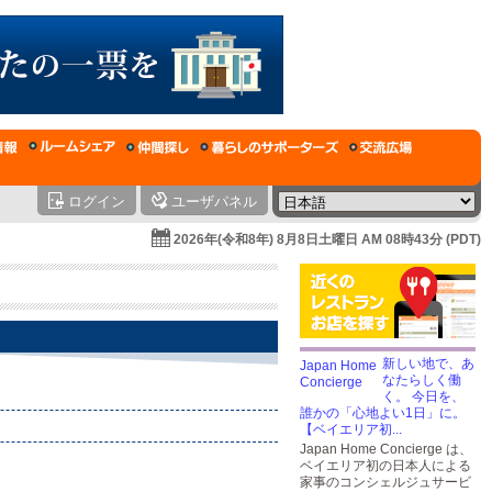
ログイン
ユーザパネル
2026年(令和8年) 8月8日土曜日 AM 08時43分 (PDT)
新しい地で、あ
なたらしく働
く。 今日を、
誰かの「心地よい1日」に。
【ベイエリア初...
Japan Home Concierge は、
ベイエリア初の日本人による
家事のコンシェルジュサービ