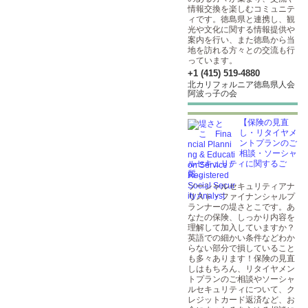
情報交換を楽しむコミュニテ
ィです。徳島県と連携し、観
光や文化に関する情報提供や
案内を行い、また徳島から当
地を訪れる方々との交流も行
っています。
+1 (415) 519-4880
北カリフォルニア徳島県人会
阿波っ子の会
【保険の見直
し・リタイヤメ
ントプランのご
相談・ソーシャ
ルセキュリティに関するご
質...
ソーシャルセキュリティアナ
リスト・ファイナンシャルプ
ランナーの堤さとこです。あ
なたの保険、しっかり内容を
理解して加入していますか？
英語での細かい条件などわか
らない部分で損していること
も多々あります！保険の見直
しはもちろん、リタイヤメン
トプランのご相談やソーシャ
ルセキュリティについて、ク
レジットカード返済など、お