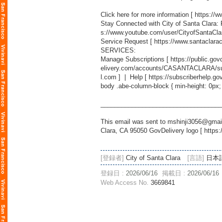
Click here for more information [
https://
Stay Connected with City of Santa Clara:
s://www.youtube.com/user/CityofSantaCla
Service Request [
https://www.santaclara
SERVICES:
Manage Subscriptions [
https://public.g
elivery.com/accounts/CASANTACLARA/sub
l.com
] | Help [
https://subscriberhelp.go
body .abe-column-block { min-height: 0px;
___________________________________
This email was sent to mshinji3056@gmail
Clara, CA 95050 GovDelivery logo [
https:
[登録者]
City of Santa Clara
[言語]
日本
登録日 :
2026/06/16
掲載日 :
2026/06/16
Web Access No.
3669841