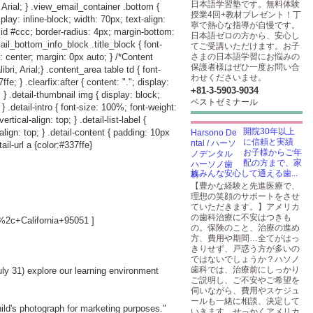
日本語学習塾です。無料体験
 Arial; } .view_email_container .bottom {
授業4回+教材プレゼント！丁
play: inline-block; width: 70px; text-align:
寧で熱心な指導が自慢です。
lid #ccc; border-radius: 4px; margin-bottom:
日本語ゼロの方から、安心し
ail_bottom_info_block .title_block { font-
てご受講いただけます。お子
: center; margin: 0px auto; } /*Content
さまの日本語学習にお悩みの
保護者様はぜひ一度お問い合
i, Arial;} .content_area table td { font-
わせくださいませ。
e; } .clearfix:after { content: "."; display:
+81-3-5903​-9034
p; } .detail-thumbnail img { display: block;
ベストゼミナール
; } .detail-intro { font-size: 100%; font-weight:
rtical-align: top; } .detail-list-label {
開院30年以上
-align: top; } .detail-content { padding: 10px
に信頼と実績
ail-url a {color:#337ffe}
お子様からご年
配の方まで、家
族みんな安心して通える歯...
【豊かな経験と先進医療で、
理想の笑顔のサポートをさせ
ていただきます。】アメリカ
の歯科治療に不安はつきも
2c+California+95051
]
の。保険のこと、治療の進め
方、費用や期間…全てがはっ
きりせず、戸惑う方が多いの
ではないでしょうか？ハソノ
歯科では、治療前にしっかり
uly 31) explore our learning environment
ご説明し、ご不安やご希望を
伺いながら、費用やスケジュ
ールも一緒に相談、決定して
hild's photograph for marketing purposes."
いきます。せっかくアメリカ