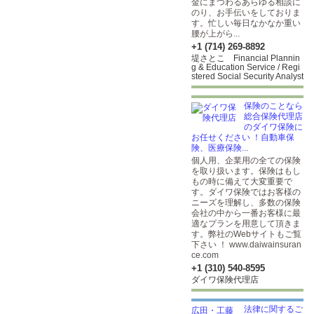
金にまつわるあらゆる相談に
のり、お手伝いをしておりま
す。忙しい毎日なかなか重い
腰が上がら...
+1 (714) 269-8892
堤さとこ Financial Plannin
g & Education Service / Regi
stered Social Security Analyst
保険のことなら
総合保険代理店
のダイワ保険に
お任せください ！自動車保
険、医療保険...
個人用、企業用の全ての保険
を取り扱います。保険はもし
もの時に備えて大変重要で
す。ダイワ保険ではお客様の
ニーズを理解し、多数の保険
会社の中から一番お客様に最
適なプランを用意して頂きま
す。弊社のWebサイトもご覧
下さい ！ www.daiwainsuran
ce.com
+1 (310) 540-8595
ダイワ保険代理店
法律に関するご