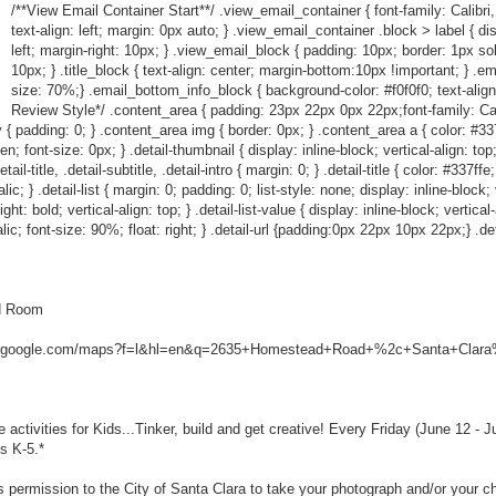
/**View Email Container Start**/ .view_email_container { font-family: Calibri,
text-align: left; margin: 0px auto; } .view_email_container .block > label { dis
left; margin-right: 10px; } .view_email_block { padding: 10px; border: 1px so
10px; } .title_block { text-align: center; margin-bottom:10px !important; } .em
size: 70%;} .email_bottom_info_block { background-color: #f0f0f0; text-align
Review Style*/ .content_area { padding: 23px 22px 0px 22px;font-family: Calibr
 { padding: 0; } .content_area img { border: 0px; } .content_area a { color: #337ff
den; font-size: 0px; } .detail-thumbnail { display: inline-block; vertical-align: to
l-title, .detail-subtitle, .detail-intro { margin: 0; } .detail-title { color: #337ffe
c; } .detail-list { margin: 0; padding: 0; list-style: none; display: inline-block; ve
ht: bold; vertical-align: top; } .detail-list-value { display: inline-block; vertical
talic; font-size: 90%; float: right; } .detail-url {padding:0px 22px 10px 22px;} .det
od Room
w.google.com/maps?f=l&hl=en&q=2635+Homestead+Road+%2c+Santa+Clara%
activities for Kids...Tinker, build and get creative! Every Friday (June 12 - J
es K-5.*
s permission to the City of Santa Clara to take your photograph and/or your c