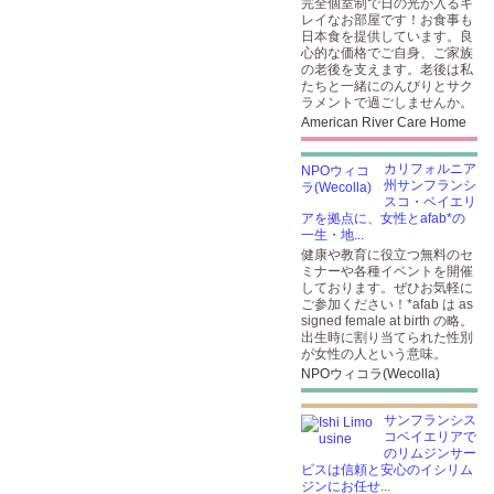
完全個室制で日の光が入るキ
レイなお部屋です！お食事も
日本食を提供しています。良
心的な価格でご自身、ご家族
の老後を支えます。老後は私
たちと一緒にのんびりとサク
ラメントで過ごしませんか。
American River Care Home
カリフォルニア
州サンフランシ
スコ・ベイエリ
アを拠点に、女性とafab*の
一生・地...
健康や教育に役立つ無料のセ
ミナーや各種イベントを開催
しております。ぜひお気軽に
ご参加ください！*afab は as
signed female at birth の略。
出生時に割り当てられた性別
が女性の人という意味。
NPOウィコラ(Wecolla)
サンフランシス
コベイエリアで
のリムジンサー
ビスは信頼と安心のイシリム
ジンにお任せ...