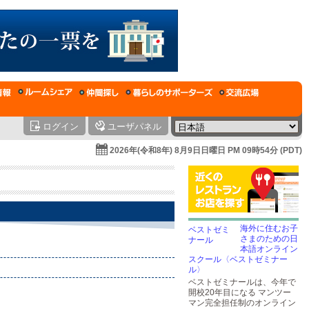
ログイン
ユーザパネル
2026年(令和8年) 8月9日日曜日 PM 09時54分 (PDT)
海外に住むお子
さまのための日
本語オンライン
スクール〈ベストゼミナー
ル〉
ベストゼミナールは、今年で
開校20年目になる マンツー
マン完全担任制のオンライン