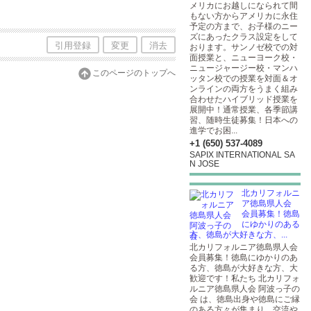
メリカにお越しになられて間
もない方からアメリカに永住
予定の方まで、お子様のニー
ズにあったクラス設定をして
引用登録
変更
消去
おります。サンノゼ校での対
面授業と、ニューヨーク校・
ニュージャージー校・マンハ
このページのトップへ
ッタン校での授業を対面＆オ
ンラインの両方をうまく組み
合わせたハイブリッド授業を
展開中！通常授業、各季節講
習、随時生徒募集！日本への
進学でお困...
+1 (650) 537-4089
SAPIX INTERNATIONAL SA
N JOSE
北カリフォルニ
ア徳島県人会
会員募集！徳島
にゆかりのある
方、徳島が大好きな方、...
北カリフォルニア徳島県人会
会員募集！徳島にゆかりのあ
る方、徳島が大好きな方、大
歓迎です！私たち 北カリフォ
ルニア徳島県人会 阿波っ子の
会 は、徳島出身や徳島にご縁
のある方々が集まり、交流や