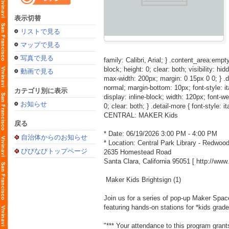
表示切替
リストで見る
マップで見る
写真で見る
family: Calibri, Arial; } .content_area:empty
block; height: 0; clear: both; visibility: hid
動画で見る
max-width: 200px; margin: 0 15px 0 0; } .detai
normal; margin-bottom: 10px; font-style: itali
カテゴリ別に表示
display: inline-block; width: 120px; font-weig
お知らせ
0; clear: both; } .detail-more { font-style: i
CENTRAL: MAKER Kids
戻る
* Date: 06/19/2026 3:00 PM - 4:00 PM
自治体からのお知らせ
* Location: Central Park Library - Redwo
びびなびトップページ
2635 Homestead Road
Santa Clara, California 95051 [
http://ww
Maker Kids Brightsign (1)
Join us for a series of pop-up Maker Space 
featuring hands-on stations for *kids grad
"*** Your attendance to this program grant