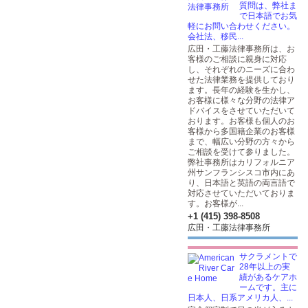
質問は、弊社ま
で日本語でお気
軽にお問い合わせください。
会社法、移民...
広田・工藤法律事務所は、お
客様のご相談に親身に対応
し、それぞれのニーズに合わ
せた法律業務を提供しており
ます。長年の経験を生かし、
お客様に様々な分野の法律ア
ドバイスをさせていただいて
おります。お客様も個人のお
客様から多国籍企業のお客様
まで、幅広い分野の方々から
ご相談を受けて参りました。
弊社事務所はカリフォルニア
州サンフランシスコ市内にあ
り、日本語と英語の両言語で
対応させていただいておりま
す。お客様が...
+1 (415) 398-8508
広田・工藤法律事務所
サクラメントで
28年以上の実
績があるケアホ
ームです。主に
日本人、日系アメリカ人、...