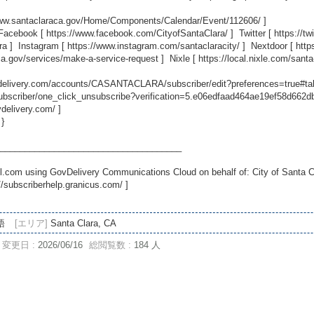
www.santaclaraca.gov/Home/Components/Calendar/Event/112606/
]
 Facebook [
https://www.facebook.com/CityofSantaClara/
] Twitter [
https://t
ra
] Instagram [
https://www.instagram.com/santaclaracity/
] Nextdoor [
http
ca.gov/services/make-a-service-request
] Nixle [
https://local.nixle.com/santa
ovdelivery.com/accounts/CASANTACLARA/subscriber/edit?preferences=true#ta
scriber/one_click_unsubscribe?verification=5.e06edfaad464ae19ef58d662
vdelivery.com/
]
 }
_____________________________________
.com using GovDelivery Communications Cloud on behalf of: City of Santa C
//subscriberhelp.granicus.com/
]
語
[エリア]
Santa Clara, CA
変更日 :
2026/06/16
総閲覧数 :
184 人