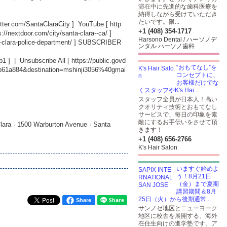
滞在中に先進的な歯科医療を
納得しながら受けていただき
たいです。限...
witter.com/SantaClaraCity
] YouTube [
http
+1 (408) 354-1717
s://nextdoor.com/city/santa-clara--ca/
]
Harsono Dental / ハーソノデ
-clara-police-department/
] SUBSCRIBER
ンタル ハーソノ歯科
b1
] | Unsubscribe All [
https://public.govd
“おもてなし”を
db61a884&destination=mshinji3056%40gmai
コンセプトに、
お客様だけでな
くスタッフやK's Hai...
スタッフ全員が日本人！高い
クオリティ技術とおもてなし
サービスで、毎日の印象を素
敵にするお手伝いをさせて頂
lara · 1500 Warburton Avenue · Santa
きます！
+1 (408) 656-2766
K's Hair Salon
いますぐ始めよ
う！8月21日
（金）まで夏期
講習期間＆8月
25日（火）から後期通常...
Share
サンノゼ地区とニューヨーク
地区に校舎を展開する、海外
在住生向けの進学塾です。ア