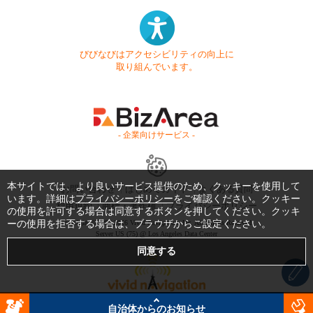
びびなびはアクセシビリティの向上に
取り組んでいます。
- 企業向けサービス -
本サイトでは、より良いサービス提供のため、クッキーを使用して
お問い合わせ
はじめてガイド
よくある質問
います。詳細は
プライバシーポリシー
をご確認ください。クッキー
利用規約
商標・著作権
プライバシーポリシー
の使用を許可する場合は同意するボタンを押してください。クッキ
ーの使用を拒否する場合は、ブラウザからご設定ください。
Copyright © 1999-2026 Vivid Navigation, Inc. All Rights Reserved.
Server US (75) @ Los Angeles Data Center
自治体からのお知らせ