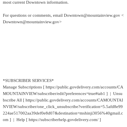
most current Downtown information.
For questions or comments, email Downtown@mountainview.gov <
Downtown@mountainview.gov>
*SUBSCRIBER SERVICES*
Manage Subscriptions [ https://public.govdelivery.com/accounts/CA
MOUNTAINVIEW/subscriber/edit?preferences=true#tab1 ] | Unsu
bscribe All [ https://public.govdelivery.com/accounts/CAMOUNTAI
NVIEW/subscriber/one_click_unsubscribe?verification=5.5afd8e99
224ae517002aa39def0e8d07&destination=mshinji3056%40gmail.c
om ] | Help [ https://subscriberhelp.govdelivery.com/ ]