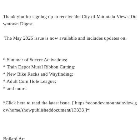
Thank you for signing up to receive the City of Mountain View's Do
wntown Digest.
The May 2026 issue is now available and includes updates on:
* Summer of Soccer Activations;
* Train Depot Mural Ribbon Cutting;
* New Bike Racks and Wayfinding;
* Adult Corn Hole League;
* and more!
*Click here to read the latest issue. [ https://econdev.mountainview.g
ov/home/showpublisheddocument/13333 ]*
Bollard Art