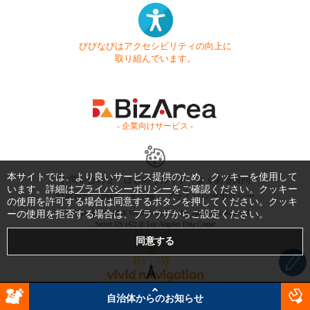
びびなびはアクセシビリティの向上に
取り組んでいます。
- 企業向けサービス -
本サイトでは、より良いサービス提供のため、クッキーを使用して
お問い合わせ
はじめてガイド
よくある質問
います。詳細は
プライバシーポリシー
をご確認ください。クッキー
利用規約
商標・著作権
プライバシーポリシー
の使用を許可する場合は同意するボタンを押してください。クッキ
ーの使用を拒否する場合は、ブラウザからご設定ください。
Copyright © 1999-2026 Vivid Navigation, Inc. All Rights Reserved.
Server US (42) @ Los Angeles Data Center
自治体からのお知らせ