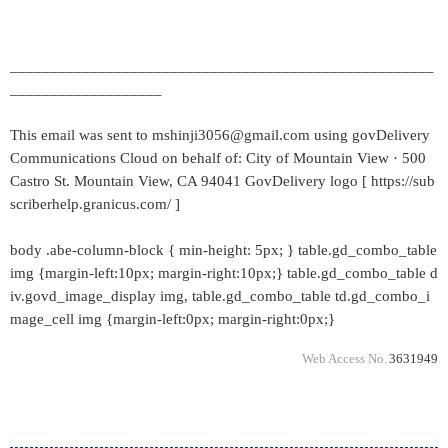
_____________________________________________________
___________________
This email was sent to mshinji3056@gmail.com using govDelivery
Communications Cloud on behalf of: City of Mountain View · 500
Castro St. Mountain View, CA 94041 GovDelivery logo [ https://sub
scriberhelp.granicus.com/ ]
body .abe-column-block { min-height: 5px; } table.gd_combo_table
img {margin-left:10px; margin-right:10px;} table.gd_combo_table d
iv.govd_image_display img, table.gd_combo_table td.gd_combo_i
mage_cell img {margin-left:0px; margin-right:0px;}
Web Access No.
3631949