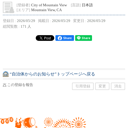
[登録者]
City of Mountain View
[言語]
日本語
[エリア]
Mountain View, CA
登録日 :
2026/05/29
掲載日 :
2026/05/29
変更日 :
2026/05/29
総閲覧数 :
171 人
Share
“自治体からのお知らせ”トップページへ戻る
この登録を報告
引用登録
変更
消去