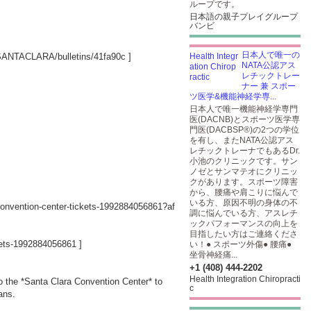
ループです。
日本語の親子プレイグループ
バンビ
日本人で唯一の
ASANTACLARA/bulletins/41fa90c
]
NATA公認アス
レチックトレー
ナー 兼 スポー
ツ医学&機能神経学専...
日本人で唯一機能神経学専門
医(DACNB)とスポーツ医学専
門医(DACBSP®)の2つの学位
を有し、またNATA公認アス
レチックトレーナでもあるDr.
小池のクリニックです。サン
ノゼとサンマテオにクリニッ
クがあります。スポーツ障害
から、腰痛や肩こりに悩んで
いる方、原因不明の身体の不
-convention-center-tickets-1992884056861?af
調に悩んでいる方、アスレチ
ックパフォーマンスの向上を
目指したい方はご連絡くださ
ckets-1992884056861
]
い！● スポーツ外傷● 腰痛●
坐骨神経痛...
+1 (408) 444-2202
Health Integration Chiropracti
to the *Santa Clara Convention Center* to
c
ans.