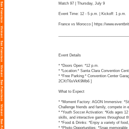
Match 97 | Thursday, July 9
Event Time: 12 - 5 p.m. | Kickoff: 1 p.m.
France vs Morocco [
https://www.eventbri
___________________________________
Event Details
* *Doors Open: *12 p.m.
* *Location:* Santa Clara Convention Cen
* *Free Parking:* Convention Center Gara
2CXtT6sVkK9Mb6
]
What to Expect
* *Moment Factory: AGON Immersive: *Ste
Challenge friends and family, compete in 
* *Youth Soccer Activation: *Kids ages 12 a
skills, and interactive games throughout t
* *Food & Drinks: *Enjoy a variety of food
* *Photo Opportunities: *Snap memorable p