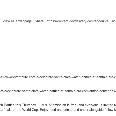
View as a webpage / Share [
https://content.govdelivery.com/accounts/C
ps://www.eventbrite.com/e/celebrate-santa-clara-watch-parties-at-santa-clara
om/e/celebrate-santa-clara-watch-parties-at-santa-clara-convention-center-ti
h Parties this Thursday, July 9. *Admission is free, and everyone is invited 
erfinals of the World Cup. Enjoy food and drinks and cheer alongside fellow f