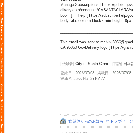
Manage Subscriptions [
https://public.g
elivery.com/accounts/CASANTACLARA/sub
l.com
] | Help [
https://subscriberhelp.go
body .abe-column-block { min-height: 0px;
___________________________________
This email was sent to mshinji3056@gmail
CA 95050 GovDelivery logo [
https://gran
[登録者]
City of Santa Clara
[言語]
日本
登録日 :
2026/07/08
掲載日 :
2026/07/08
Web Access No.
3716427
“自治体からのお知らせ” トップペー