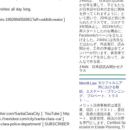
J-kidsは、「日本語の読み聞
かせ等を通して、子どもたち
orites all day long.
が日本語や日本の文化に興味
を持ってくれますように」と
いう思いで、20年ほど前に作
ckets-1992884056861?aff=oddtdtcreator
]
られたクラスです。コロナで
3年間休止し、2023年5月に
再スタートしたのを機会に、
Facebookのページを立ち上
げました。J-kidsには先生な
どはおらず、司会進行、読み
聞かせ、工作の準備は全てメ
ンバーが行います。参加者で
アイディアを出し合って、み
んなで作る楽...
J-kids 日本語読み聞かせク
ラス
カリフォルニア
州における相
続、エステート・プランニン
グ、 プロベート、トラス
ト・...
メリット法律事務所は遺言
書、信託（トラスト）、委任
witter.com/SantaClaraCity
] YouTube [
http
状、医療介護指示書、プロベ
ート、財産管理、税法の分野
s://nextdoor.com/city/santa-clara--ca/
]
を専門とします。Certified Sp
-clara-police-department/
] SUBSCRIBER
ecialist in Estate Planning, Tr