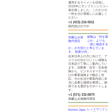
通用するラーメンを目指し、
2016年にサンフランシスコへ
進出致しました。こだわりの
一杯をぜひ堪能しにお越しく
ださい。
+1 (415) 216-5011
四代目ひのでや
保険は「何を選
ぶか」よりも、
「誰に相談する
か」が大切だと考えていま
す。 制度や内...
在米日本人の方に向けて、ア
メリカの分かりにくい保険を
日本語で丁寧にご案内してい
ます。自動車・住宅・生命保
険から、ビジネスオーナー向
けの事業保険まで幅広く対
応。今の生活や事業内容に本
当に必要な補償を整理し、納
得できる選択をサポートしま
す。
+1 (571) 332-0875
加藤なみ保険代理店
レッドウッドシ