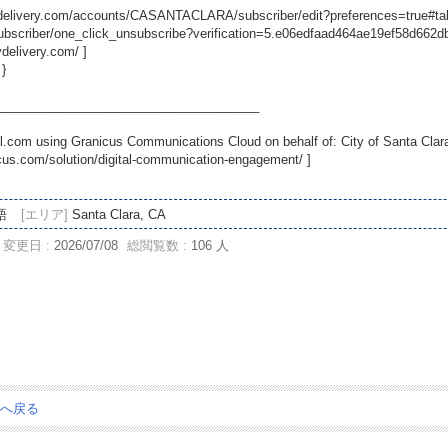
ovdelivery.com/accounts/CASANTACLARA/subscriber/edit?preferences=true#ta
scriber/one_click_unsubscribe?verification=5.e06edfaad464ae19ef58d662
vdelivery.com/
]
 }
_____________________________________
.com using Granicus Communications Cloud on behalf of: City of Santa Clara
icus.com/solution/digital-communication-engagement/
]
語
[エリア]
Santa Clara, CA
変更日 :
2026/07/08
総閲覧数 :
106 人
ジへ戻る