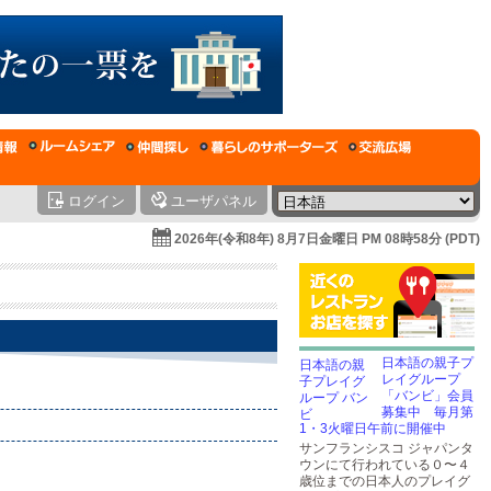
ログイン
ユーザパネル
2026年(令和8年) 8月7日金曜日 PM 08時58分 (PDT)
日本語の親子プ
レイグループ
「バンビ」会員
募集中 毎月第
1・3火曜日午前に開催中
サンフランシスコ ジャパンタ
ウンにて行われている０〜４
歳位までの日本人のプレイグ