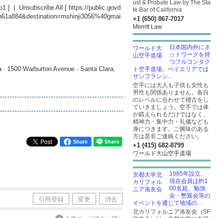
ust & Probate Law by The Sta
b1
] | Unsubscribe All [
https://public.govd
te Bar of California
db61a884&destination=mshinji3056%40gmai
+1 (650) 867-7017
Merritt Law
日本国内外にネ
ットワークを持
つフルコンタク
 · 1500 Warburton Avenue · Santa Clara,
ト空手道場。ベイエリアでは
サンフランシ...
空手には大人も子供も女性も
男性も関係ありません。各自
のレベルに合わせて稽古をし
ていきましょう。空手では体
が鍛えられるだけではなく、
精神力・集中力・礼儀なども
身につきます。ご興味のある
方は是非ご連絡ください。
Share
+1 (415) 682-8799
ワールド大山空手道場
1985年設立。
現在会員は約1
00名超。勉強
会・懇親会等の
引用登録
変更
消去
イベントを通じて地域の...
北カリフォルニア洛友会（SF