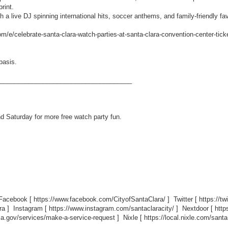
rint.
h a live DJ spinning international hits, soccer anthems, and family-friendly fav
om/e/celebrate-santa-clara-watch-parties-at-santa-clara-convention-center-ti
basis.
_____________________________________
d Saturday for more free watch party fun.
 Facebook [
https://www.facebook.com/CityofSantaClara/
] Twitter [
https://t
ra
] Instagram [
https://www.instagram.com/santaclaracity/
] Nextdoor [
http
ca.gov/services/make-a-service-request
] Nixle [
https://local.nixle.com/santa