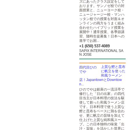
ズにあったクラス設定をして
おります。サンノゼ校での対
面授業と、ニューヨーク校・
ニュージャージー校・マンハ
ッタン校での授業を対面＆オ
ンラインの両方をうまく組み
合わせたハイブリッド授業を
展開中！通常授業、各季節講
習、随時生徒募集！日本への
進学でお困...
+1 (650) 537-4089
SAPIX INTERNATIONAL SA
N JOSE
上質な鰹と昆布
に帆立を使った
和風ラーメン
店！JapantownとDowntow
n...
ひのでやは銀座の一流涼亭で
修行した「日の出家」の四代
目当主が日本料理の技法を駆
使して創った和風ラーメン店
です。日本料理で使う上質な
鰹と昆布をベースに鶏を合わ
せ、更に帆立の旨味を加えて
仕上げた上質な純和風スー
プ。この日本独特の味覚「出
汁・旨味」を活かした世界に