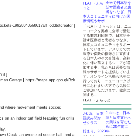
全米で日本語を
話す医療者と患
者をつなぎ、日
本人コミュニティに向けた医
療情報やサポ...
r-tickets-1992884056861?aff=oddtdtcreator
]
「FLAT・ふらっと」は、ニュ
ーヨークを拠点に全米で活動
する非営利団体で、日本語を
話す医療者と患者をつなぎ、
日本人コミュニティをサポー
トしています。アメリカでの
医療や保険の複雑さに直面す
る日本人やその介護者、高齢
化に伴い孤立するシニアが増
加する中、私たちは必要な情
報やサポートを提供していま
PY8
]
す。オンライン活動も活発に
asman Garage [
https://maps.app.goo.gl/Rzk
行っており、ニューヨーク以
外にお住まいの方でも気軽に
ご参加いただけます。健康に
関する...
FLAT ・ふらっと
ound where movement meets soccer.
J-kidsは、日本
語と日本文化へ
n an indoor turf field featuring fun drills,
の興味を育むた
めに20年前に
day.
始まり、2023年...
own Clock, an oversized soccer ball, and a