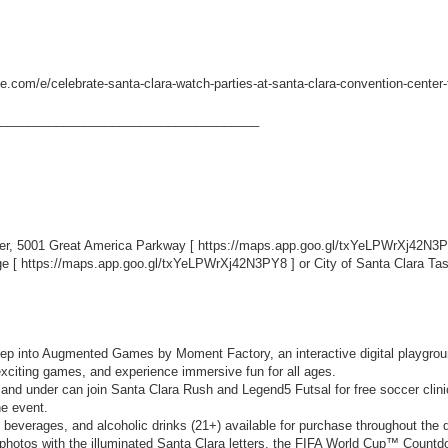
te.com/e/celebrate-santa-clara-watch-parties-at-santa-clara-convention-cente
_____________________________________
ter, 5001 Great America Parkway [
https://maps.app.goo.gl/txYeLPWrXj42N3
ge [
https://maps.app.goo.gl/txYeLPWrXj42N3PY8
] or City of Santa Clara T
p into Augmented Games by Moment Factory, an interactive digital playgr
exciting games, and experience immersive fun for all ages.
nd under can join Santa Clara Rush and Legend5 Futsal for free soccer clinics o
he event.
, beverages, and alcoholic drinks (21+) available for purchase throughout the 
hotos with the illuminated Santa Clara letters, the FIFA World Cup™ Countd