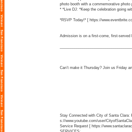
photo booth with a commemorative photo p
* *Live DJ: *Keep the celebration going wit
*RSVP Today!* [
https://www.eventbrite.c
Admission is on a first-come, first-served 
___________________________________
Can’t make it Thursday? Join us Friday an
Stay Connected with City of Santa Clara:
s://www.youtube.com/user/CityofSantaCla
Service Request [
https://www.santaclara
SERVICES: