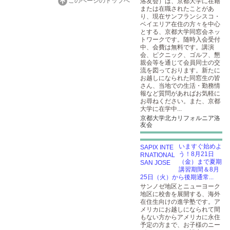
このページのトップへ
洛友会）は、京都大学に在籍
または在職されたことがあ
り、現在サンフランシスコ・
ベイエリア在住の方々を中心
とする、京都大学同窓会ネッ
トワークです。随時入会受付
中、会費は無料です。講演
会、ピクニック、ゴルフ、懇
親会等を通じて会員同士の交
流を図っております。新たに
お越しになられた同窓生の皆
さん、当地での生活・勤務情
報など質問があればお気軽に
お尋ねください。また、京都
大学に在学中...
京都大学北カリフォルニア洛
友会
いますぐ始めよ
う！8月21日
（金）まで夏期
講習期間＆8月
25日（火）から後期通常...
サンノゼ地区とニューヨーク
地区に校舎を展開する、海外
在住生向けの進学塾です。ア
メリカにお越しになられて間
もない方からアメリカに永住
予定の方まで、お子様のニー