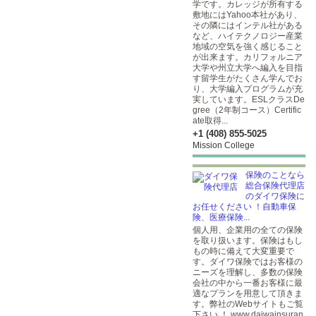
学です。カレッジが所有する
敷地にはYahoo本社があり、
その隣にはインテル社がある
など、ハイテクノロジー産業
地域の空気を強く感じること
が出来ます。カリフォルニア
大学や州立大学へ編入を目指
す留学生がたくさん学んでお
り、大学編入プログラムが充
実しています。ESLクラスDe
gree（2年制コース）Certific
ate取得...
+1 (408) 855-5025
Mission College
保険のことなら
総合保険代理店
のダイワ保険に
お任せください ！自動車保
険、医療保険...
個人用、企業用の全ての保険
を取り扱います。保険はもし
もの時に備えて大変重要で
す。ダイワ保険ではお客様の
ニーズを理解し、多数の保険
会社の中から一番お客様に最
適なプランを用意して頂きま
す。弊社のWebサイトもご覧
下さい ！ www.daiwainsuran