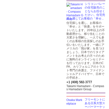
シリコンバレー
の住宅販売のこ
とならお任せく
ださい。住宅売
買を通じてお客様の「幸せ...
住宅探しを通し、お客様の
「幸せ」と「快適」をサポー
トいたします。20年以上の不
動産歴から、移り住むことの
大変さを理解し、一人でも多
くのお客様の住居探しのお手
伝いをいたします。一緒にア
メリカの「我が家」を見つけ
ましょう。日本でのリタイア
メントをお考えの方々のため
に無料のオンラインセミナー
を行っております。日米のC
PA、カリフォルニアのトラス
ト専門の弁護士、ファイナン
シャルアドバイザー、日本で
の手続き...
+1 (408) 582-3777
Takami Hamadani - Compas
s Hamadani Group
フリーモントに
ある日系大型ス
ーパーマーケッ