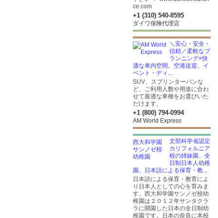
ce.com
+1 (310) 540-8595
ダイワ保険代理店
＼安心・安全・
信頼／柔軟なプ
ランニング×快
適な車内空間。空港送迎、イ
ベント・ディ...
SUV、スプリンターバンな
ど、ご利用人数や用途に合わ
せて最適な車種をお選びいた
だけます。
+1 (800) 794-0994
AM World Express
文部科学省認定
カリフォルニア
校の姉妹園、全
日制日本人幼稚
園。日本語による保育・教...
日本語による保育・教育によ
り日本人としての心を育みま
す。西大和学園サンノゼ校幼
稚園は２０１２年サンタクラ
ラに開園した日本の全日制幼
稚園です。日本の奈良に本校