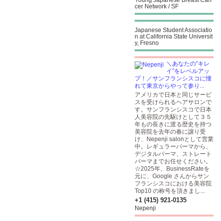
Young Japanese Breast Can
cer Network / SF
Japanese Student Associatio
n at California State Universit
y, Fresno
＼あなたの”キレ
イ”をレベルアッ
プ！／サンフランシスコに憧
れて東京からやって参り...
アメリカで日本と同じサービ
スを受けられるヘアサロンで
す。サンフランシスコで日本
人美容院の先駆けとして３５
年もの長きに渡る歴史を持つ
美容院を去年の春に譲り受
け、Nepenji salonとして営業
中。レギュラーパーマから、
デジタルパーマ、ストレート
パーマまでお任せください。
☆2025年、BusinessRateを
元に、Google さんからサン
フランシスコにおける美容院
Top10 の称号を頂きまし...
+1 (415) 921-0135
Nepenji