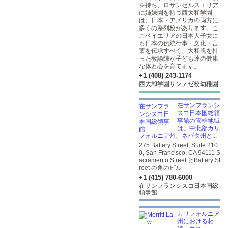
を持ち、ロサンゼルスエリア
に姉妹園を持つ西大和学園
は、日本・アメリカの両方に
多くの系列校があります。こ
こベイエリアの日本人子女に
も日本の伝統行事・文化・言
葉を伝承すべく、大和魂を持
った教諭陣が子ども達の健康
な体と心を育てます。
+1 (408) 243-1174
西大和学園サンノゼ校幼稚園
在サンフランシ
スコ日本国総領
事館の管轄地域
は、中北部カリ
フォルニア州、ネバタ州と...
275 Battery Street, Suite 210
0, San Francisco, CA 94111 S
acramento Street とBattery St
reet の角のビル
+1 (415) 780-6000
在サンフランシスコ日本国総
領事館
カリフォルニア
州における相