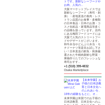
トです。新鮮なシーフードや
お肉、人気の...
大阪マーケットプレイスでは
新鮮なシーフード（寿司・刺
身）・産地直送の食肉・レス
トラン品質のお食事・多種類
の日本食品・日本のお酒・コ
スメ化粧品・家電商品等多く
の品物を扱っています。店内
にある梅田フードコードには
大阪で人気のストリートフー
ドやデザートがございます。
和牛弁当やどんぶり弁当・モ
チドーナツ等是非お試し下さ
い！日本直送の鮮魚・刺身厳
選された牛精肉新鮮な野菜・
果物作りたてのフレッシュな
寿司おすす...
+1 (510) 399-4832
Osaka Marketplace
【未来学園】お
子様の日本語教
育と日本文化へ
のふれあいを、
18年の経験をもとに、オ...
未来学園は米国でのお子様の
日本語教育、日本文化へのふ