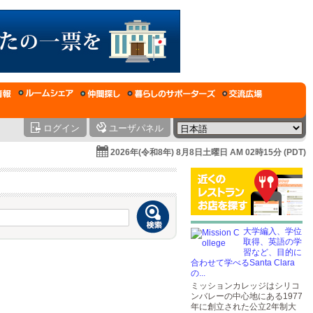
ログイン
ユーザパネル
2026年(令和8年) 8月8日土曜日 AM 02時15分 (PDT)
大学編入、学位
取得、英語の学
習など、目的に
合わせて学べるSanta Clara
の...
ミッションカレッジはシリコ
ンバレーの中心地にある1977
年に創立された公立2年制大