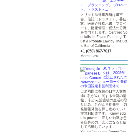
続、エステー
ト・プランニング、 プロベー
ト、トラスト・...
メリット法律事務所は遺言
書、信託（トラスト）、委任
状、医療介護指示書、プロベ
ート、財産管理、税法の分野
を専門とします。Certified Sp
ecialist in Estate Planning, Tr
ust & Probate Law by The Sta
te Bar of California
+1 (650) 867-7017
Merritt Law
BCネットワー
クは、2005年
に設立されたニ
ューヨーク発信
の米国認定非営利団体で...
日米両国に在住の日本人女性
達に乳がんに関する最新の情
報 、乳がん治療後の生活の取
り組み、乳がん早期発見、 啓
発情報発信を押し進めていく
非営利団体です。 Knowledg
e is power. 正しい知識は患
者自身の力、支えになると信
じて活動しています 。