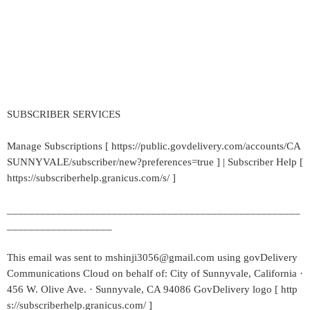
SUBSCRIBER SERVICES
Manage Subscriptions [ https://public.govdelivery.com/accounts/CA
SUNNYVALE/subscriber/new?preferences=true ] | Subscriber Help [
https://subscriberhelp.granicus.com/s/ ]
_____________________________________________________
___________________
This email was sent to mshinji3056@gmail.com using govDelivery
Communications Cloud on behalf of: City of Sunnyvale, California ·
456 W. Olive Ave. · Sunnyvale, CA 94086 GovDelivery logo [ http
s://subscriberhelp.granicus.com/ ]