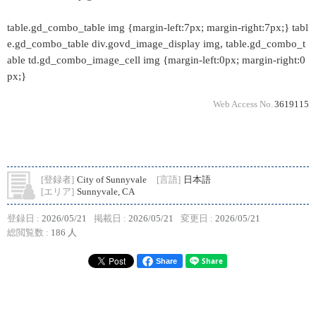
table.gd_combo_table img {margin-left:7px; margin-right:7px;} tabl
e.gd_combo_table div.govd_image_display img, table.gd_combo_t
able td.gd_combo_image_cell img {margin-left:0px; margin-right:0
px;}
Web Access No.
3619115
[登録者]
City of Sunnyvale
[言語]
日本語
[エリア]
Sunnyvale, CA
登録日 :
2026/05/21
掲載日 :
2026/05/21
変更日 :
2026/05/21
総閲覧数 :
186 人
Share