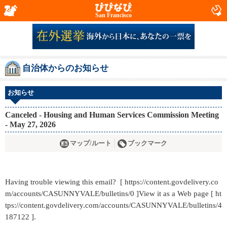
San Francisco
自治体からのお知らせ
お知らせ
Canceled - Housing and Human Services Commission Meeting
- May 27, 2026
マップ/ルート
ブックマーク
Having trouble viewing this email? [ https://content.govdelivery.co
m/accounts/CASUNNYVALE/bulletins/0 ]View it as a Web page [ ht
tps://content.govdelivery.com/accounts/CASUNNYVALE/bulletins/4
187122 ].