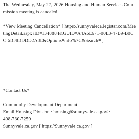
The Wednesday, May 27, 2026 Housing and Human Services Com
mission meeting is canceled.
*View Meeting Cancellation* [ https://sunnyvaleca.legistar.com/Mee
tingDetail.aspx?ID=1348884&GUID=A4A6E671-00E3-47B9-B0C
C-6BF8BDDD2A8E&Options=info%7C&Search= ]
*Contact Us*
Community Development Department
Email Housing Division <housing@sunnyvale.ca.gov>
408-730-7250
Sunnyvale.ca.gov [ https://Sunnyvale.ca.gov ]