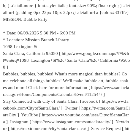
h; } .detail-more { font-style: italic; font-size: 90%; float: right; } .det
ail-url {padding:0px 22px 10px 22px;} .detail-url a {color:#337ffe}
MISSION: Bubble Party
* Date: 06/09/2026 5:30 PM - 6:00 PM
* Location: Mission Branch Library
1098 Lexington St
Santa Clara, California 95050 [ http://www.google.com/maps?f=l&h
l=en&q=1098+Lexington+St%2c+Santa+Clara%2c+California+9505
0 ]
Bubbles, bubbles, bubbles! What's more magical than bubbles? Co
me celebrate all things bubbles! We'll make bubble art, bubble snak
es and more! Click here for more information [ https://www.santacla
raca.gov/Home/Components/Calendar/Event/112544/ ]
Stay Connected with City of Santa Clara: Facebook [ https://www.fa
cebook.com/CityofSantaClara/ ] Twitter [ https://twitter.com/SantaCl
araCity ] YouTube [ https://www.youtube.com/user/CityofSantaClar
a ] Instagram [ https://www.instagram.com/santaclaracity/ ] Nextdo
or [ https://nextdoor.com/city/santa-clara--ca/ ] Service Request [ htt