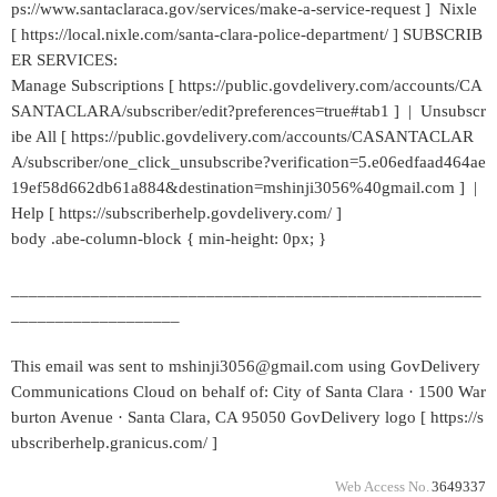
ps://www.santaclaraca.gov/services/make-a-service-request ] Nixle
[ https://local.nixle.com/santa-clara-police-department/ ] SUBSCRIB
ER SERVICES:
Manage Subscriptions [ https://public.govdelivery.com/accounts/CA
SANTACLARA/subscriber/edit?preferences=true#tab1 ] | Unsubscr
ibe All [ https://public.govdelivery.com/accounts/CASANTACLAR
A/subscriber/one_click_unsubscribe?verification=5.e06edfaad464ae
19ef58d662db61a884&destination=mshinji3056%40gmail.com ] |
Help [ https://subscriberhelp.govdelivery.com/ ]
body .abe-column-block { min-height: 0px; }
_____________________________________________________
___________________
This email was sent to mshinji3056@gmail.com using GovDelivery
Communications Cloud on behalf of: City of Santa Clara · 1500 War
burton Avenue · Santa Clara, CA 95050 GovDelivery logo [ https://s
ubscriberhelp.granicus.com/ ]
Web Access No.
3649337