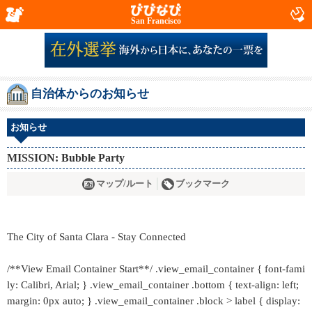
San Francisco
自治体からのお知らせ
お知らせ
MISSION: Bubble Party
マップ/ルート
ブックマーク
The City of Santa Clara - Stay Connected
/**View Email Container Start**/ .view_email_container { font-fami
ly: Calibri, Arial; } .view_email_container .bottom { text-align: left;
margin: 0px auto; } .view_email_container .block > label { display: