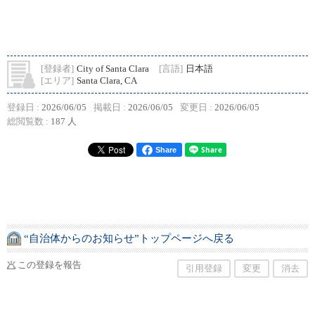
[登録者]
City of Santa Clara
[言語]
日本語
[エリア]
Santa Clara, CA
登録日 :
2026/06/05
掲載日 :
2026/06/05
変更日 :
2026/06/05
総閲覧数 :
187 人
Share
“自治体からのお知らせ”トップページへ戻る
この登録を報告
引用登録
変更
消去