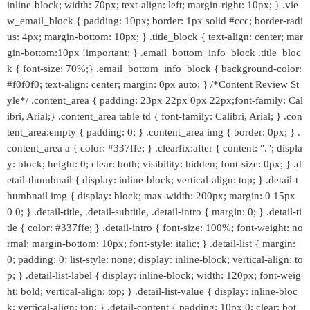
inline-block; width: 70px; text-align: left; margin-right: 10px; } .vie
w_email_block { padding: 10px; border: 1px solid #ccc; border-radi
us: 4px; margin-bottom: 10px; } .title_block { text-align: center; mar
gin-bottom:10px !important; } .email_bottom_info_block .title_bloc
k { font-size: 70%;} .email_bottom_info_block { background-color:
#f0f0f0; text-align: center; margin: 0px auto; } /*Content Review St
yle*/ .content_area { padding: 23px 22px 0px 22px;font-family: Cal
ibri, Arial;} .content_area table td { font-family: Calibri, Arial; } .con
tent_area:empty { padding: 0; } .content_area img { border: 0px; } .
content_area a { color: #337ffe; } .clearfix:after { content: "."; displa
y: block; height: 0; clear: both; visibility: hidden; font-size: 0px; } .d
etail-thumbnail { display: inline-block; vertical-align: top; } .detail-t
humbnail img { display: block; max-width: 200px; margin: 0 15px
0 0; } .detail-title, .detail-subtitle, .detail-intro { margin: 0; } .detail-ti
tle { color: #337ffe; } .detail-intro { font-size: 100%; font-weight: no
rmal; margin-bottom: 10px; font-style: italic; } .detail-list { margin:
0; padding: 0; list-style: none; display: inline-block; vertical-align: to
p; } .detail-list-label { display: inline-block; width: 120px; font-weig
ht: bold; vertical-align: top; } .detail-list-value { display: inline-bloc
k; vertical-align: top; } .detail-content { padding: 10px 0; clear: bot