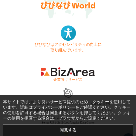
びびなびはアクセシビリティの向上に
取り組んでいます。
- 企業向けサービス -
本サイトでは、より良いサービス提供のため、クッキーを使用して
お問い合わせ
はじめてガイド
よくある質問
います。詳細は
プライバシーポリシー
をご確認ください。クッキー
利用規約
商標・著作権
プライバシーポリシー
の使用を許可する場合は同意するボタンを押してください。クッキ
ーの使用を拒否する場合は、ブラウザからご設定ください。
Copyright © 1999-2026 Vivid Navigation, Inc. All Rights Reserved.
Server US (42) @ Los Angeles Data Center