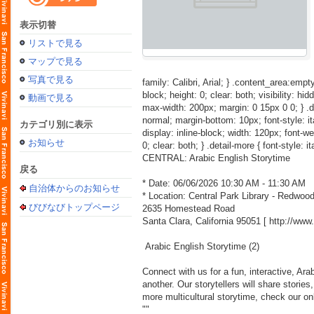
表示切替
リストで見る
マップで見る
写真で見る
family: Calibri, Arial; } .content_area:empty
block; height: 0; clear: both; visibility: hid
動画で見る
max-width: 200px; margin: 0 15px 0 0; } .detai
normal; margin-bottom: 10px; font-style: itali
カテゴリ別に表示
display: inline-block; width: 120px; font-weig
お知らせ
0; clear: both; } .detail-more { font-style: i
CENTRAL: Arabic English Storytime
戻る
* Date: 06/06/2026 10:30 AM - 11:30 AM
自治体からのお知らせ
* Location: Central Park Library - Redwo
びびなびトップページ
2635 Homestead Road
Santa Clara, California 95051 [
http://ww
Arabic English Storytime (2)
Connect with us for a fun, interactive, Ara
another. Our storytellers will share stori
more multicultural storytime, check our on
""