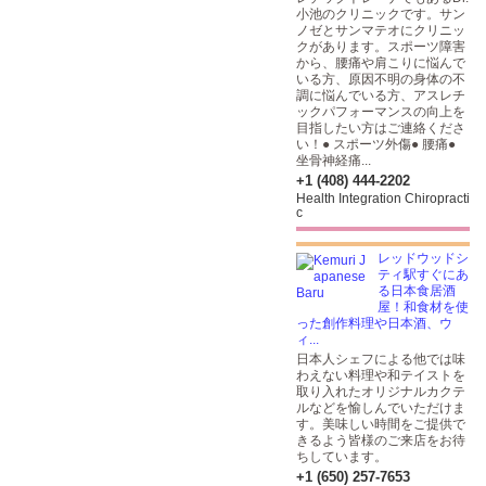
小池のクリニックです。サン
ノゼとサンマテオにクリニッ
クがあります。スポーツ障害
から、腰痛や肩こりに悩んで
いる方、原因不明の身体の不
調に悩んでいる方、アスレチ
ックパフォーマンスの向上を
目指したい方はご連絡くださ
い！● スポーツ外傷● 腰痛●
坐骨神経痛...
+1 (408) 444-2202
Health Integration Chiropracti
c
レッドウッドシ
ティ駅すぐにあ
る日本食居酒
屋！和食材を使
った創作料理や日本酒、ウ
ィ...
日本人シェフによる他では味
わえない料理や和テイストを
取り入れたオリジナルカクテ
ルなどを愉しんでいただけま
す。美味しい時間をご提供で
きるよう皆様のご来店をお待
ちしています。
+1 (650) 257-7653