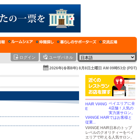
ログイン
ユーザパネル
2026年(令和8年) 8月8日土曜日 AM 09時53分 (PDT)
ベイエリアに全
4店舗！人気の
実力派サロン。
VIANGE HAIRではお客様と
従業...
VIANGE HAIR日本のトップ
レベルのクオリティーをベイ
エリアで叶える人気サロン。