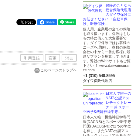
保険のことなら
総合保険代理店
のダイワ保険に
お任せください ！自動車保
Share
険、医療保険...
個人用、企業用の全ての保険
を取り扱います。保険はもし
もの時に備えて大変重要で
す。ダイワ保険ではお客様の
ニーズを理解し、多数の保険
会社の中から一番お客様に最
適なプランを用意して頂きま
引用登録
変更
消去
す。弊社のWebサイトもご覧
下さい ！ www.daiwainsuran
このページのトップへ
ce.com
+1 (310) 540-8595
ダイワ保険代理店
日本人で唯一の
NATA公認アス
レチックトレー
ナー 兼 スポー
ツ医学&機能神経学専...
日本人で唯一機能神経学専門
医(DACNB)とスポーツ医学専
門医(DACBSP®)の2つの学位
を有し、またNATA公認アス
レチックトレーナでもあるDr.