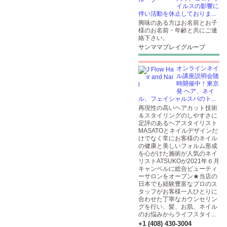
イルスの影響に
伴い活動を休止しておりま...
興味のある方はお名前とお子
様のお名前・年齢と共にご連
絡下さい。
サンママプレイグループ
オンラインネイ
ル講座説明会随
時開催中！東京
発 ヘア、ネイ
ル、フェイシャルスパのト...
再現性の高いヘアカット技術
＆スタイリングのしやすさに
定評のあるヘアスタイリスト
MASATOとネイルデザインだ
けでなく常にお客様のネイル
の健康と美しいフォルム形成
を心がけた施術が人気のネイ
リストATSUKOが2021年６月
キャンベルに総合ビューティ
ーサロンをオープン★当店の
日本でも経験豊富なプロのス
タッフがお客様一人ひとりに
合わせた丁寧なカウンセリン
グを行い、髪、お肌、ネイル
のお悩みからライフスタイ...
+1 (408) 430-3004