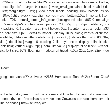
/**View Email Container Start**/ .view_email_container { font-family: Calibri,
text-align: left; margin: 0px auto; } .view_email_container .block > label { dis
left; margin-right: 10px; } .view_email_block { padding: 10px; border: 1px so
10px; } .title_block { text-align: center; margin-bottom:10px !important; } .em
size: 70%;} .email_bottom_info_block { background-color: #f0f0f0; text-align
Review Style*/ .content_area { padding: 23px 22px 0px 22px;font-family: Calibr
 { padding: 0; } .content_area img { border: 0px; } .content_area a { color: #337ff
den; font-size: 0px; } .detail-thumbnail { display: inline-block; vertical-align: to
l-title, .detail-subtitle, .detail-intro { margin: 0; } .detail-title { color: #337ffe
c; } .detail-list { margin: 0; padding: 0; list-style: none; display: inline-block; ve
ht: bold; vertical-align: top; } .detail-list-value { display: inline-block; vertical
talic; font-size: 90%; float: right; } .detail-url {padding:0px 22px 10px 22px;} .det
od Room
w.google.com/maps?f=l&hl=en&q=2635+Homestead+Road+%2c+Santa+Clara%
bic English storytime. Storytime is a magical time for children that speak mult
es, songs, rhymes, fingerplays and movement Grownups can also learn some tips 
line calendar. [
http://sclibrary.org
]