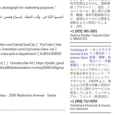
住宅売買はもちろん、遺産相
続（プロベート）、信託、シ
's photograph for marketing purposes."
ョートセール、差し押さえ物
件、離婚、海外不動産取引な
انضموا اليْنا في وَقْت القصَّة لِسماع قِصَص عَربِيَّة انجلِ
ど、複雑なケースにも豊富な
経験をもとに対応いたしま
す。200...
+1 (925) 381-3201
Sakura Realty / Yasumi Davi
s, MBA/CEO
witter.com/SantaClaraCity
] YouTube [
http
s://nextdoor.com/city/santa-clara--ca/
]
＜タックスリタ
ーン受付中！＞
-clara-police-department/
] SUBSCRIBER
投資・保険・住
宅ローン・不動
b1
] | Unsubscribe All [
https://public.govd
産購入・タックスリターン...
db61a884&destination=mshinji3056%40gmai
カリフォルニア州サンノゼに
所在地を有するヨシハラ・フ
ィナンシャル＆インシュラン
スサービス。1993年より、個
人および企業を対象に投資や
ビジネスに関するサービスを
提供しています。ミューチュ
lara · 1500 Warburton Avenue · Santa
アル・ファンド（投資信託）
+1 (408) 712-9259
Yoshihara Financial & Insura
nce Services