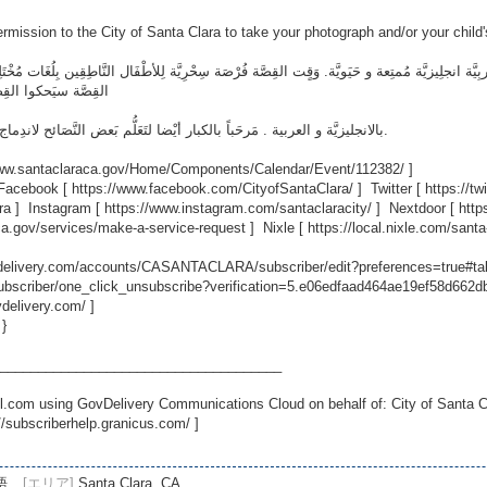
rmission to the City of Santa Clara to take your photograph and/or your child
يزيَّة مُمتِعة و حَيَويَّة. وَقٍت القِصَّة فُرْصَة سِحْرِيَّة لِلأطْفَال النَّاطِقِين بِلُغَات مُخْتَلِفَة
القِصَّة سيَحكوا القِ
بالانجليزيَّة و العربية . مَرحَباً بالكبار أيْضا لتَعَلُّم بَعض النَّصَائح لاندِماج الأطْفال مع اللُّغات المختَلِفة في السِّن المُبَكِّر.
www.santaclaraca.gov/Home/Components/Calendar/Event/112382/
]
 Facebook [
https://www.facebook.com/CityofSantaClara/
] Twitter [
https://t
ra
] Instagram [
https://www.instagram.com/santaclaracity/
] Nextdoor [
http
ca.gov/services/make-a-service-request
] Nixle [
https://local.nixle.com/santa
ovdelivery.com/accounts/CASANTACLARA/subscriber/edit?preferences=true#ta
scriber/one_click_unsubscribe?verification=5.e06edfaad464ae19ef58d662
vdelivery.com/
]
 }
_____________________________________
.com using GovDelivery Communications Cloud on behalf of: City of Santa C
//subscriberhelp.granicus.com/
]
語
[エリア]
Santa Clara, CA