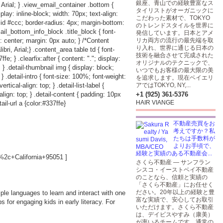
銀座、青山での経験豊富なス
 Arial; } .view_email_container .bottom {
タイリストがオーガニックに
play: inline-block; width: 70px; text-align:
こだわった素材で、TOKYO
lid #ccc; border-radius: 4px; margin-bottom:
のトレンドスタイルを世界に
ail_bottom_info_block .title_block { font-
発信しています。日本とアメ
: center; margin: 0px auto; } /*Content
リカ両方の流行の最先端を取
り入れ、世界に通じる日本の
i, Arial;} .content_area table td { font-
技術を融合させて完成された
e; } .clearfix:after { content: "."; display:
オリジナルのテクニックで、
p; } .detail-thumbnail img { display: block;
いつでもお客様の最大限の美
; } .detail-intro { font-size: 100%; font-weight:
を追求します。現在ベイエリ
rtical-align: top; } .detail-list-label {
アではTOKYO, NY,...
-align: top; } .detail-content { padding: 10px
+1 (925) 361-5376
HAIR VIANGE
ail-url a {color:#337ffe}
不動産売買をお
考えですか？私
たちは手数料が
よりお手頃で、
経験と実績のある不動産会...
2c+California+95051
]
さくら不動産 — サンフラン
シスコ・イーストベイ不動産
のことなら、信頼と実績の
「さくら不動産」にお任せく
ださい。20年以上の経験と豊
iple languages to learn and interact with one
富な実績で、安心してお取引
for engaging kids in early literacy. For
いただけます。さくら不動産
は、デイビスやすみ（康美）
が率いるチームです。通常の