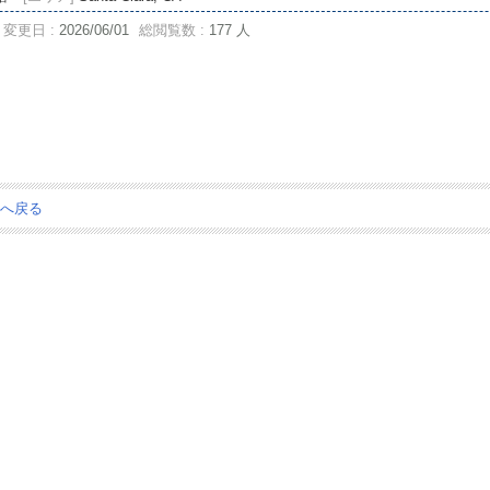
変更日 :
2026/06/01
総閲覧数 :
177 人
ジへ戻る