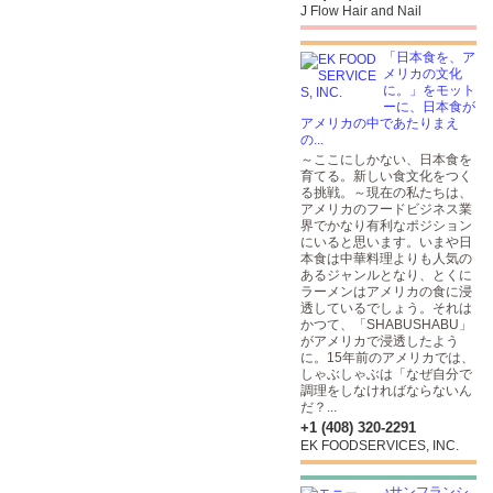
J Flow Hair and Nail
「日本食を、ア
メリカの文化
に。」をモット
ーに、日本食が
アメリカの中であたりまえ
の...
～ここにしかない、日本食を
育てる。新しい食文化をつく
る挑戦。～現在の私たちは、
アメリカのフードビジネス業
界でかなり有利なポジション
にいると思います。いまや日
本食は中華料理よりも人気の
あるジャンルとなり、とくに
ラーメンはアメリカの食に浸
透しているでしょう。それは
かつて、「SHABUSHABU」
がアメリカで浸透したよう
に。15年前のアメリカでは、
しゃぶしゃぶは「なぜ自分で
調理をしなければならないん
だ？...
+1 (408) 320-2291
EK FOODSERVICES, INC.
♪サンフランシ