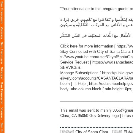
"Your attendance to this program grants pe
 لِيتَعَلَّموا و يَتَفَاعَلوا مَع بَعْضِهِم. فَريق قِرَاءة
صَص و الأغاني مَع الحَركات التَّفَاعُلِيَّة و سيكون
Click here for more information [
https://
Stay Connected with City of Santa Clara:
s://www.youtube.com/user/CityofSantaCla
Service Request [
https://www.santaclara
SERVICES:
Manage Subscriptions [
https://public.g
elivery.com/accounts/CASANTACLARA/sub
l.com
] | Help [
https://subscriberhelp.go
body .abe-column-block { min-height: 0px;
___________________________________
This email was sent to mshinji3056@gmail
Clara, CA 95050 GovDelivery logo [
https:
[登録者]
City of Santa Clara
[言語]
日本