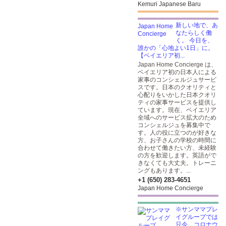
Kemuri Japanese Baru
新しい地で、あ
なたらしく働
く。 今日を、
誰かの「心地よい1日」に。
【ベイエリア初...
Japan Home Concierge は、
ベイエリア初の日本人による
家事のコンシェルジュサービ
スです。日本のクオリティと
心配りをいかした日本クオリ
ティの家事サービスを提供し
ています。現在、ベイエリア
全域へのサービス拡大のため
コンシェルジュを募集中で
す。人の役に立つのが好きな
方、お子さんの学校の時間に
合わせて働きたい方、未経験
の方を歓迎します。英語がで
きなくても大丈夫。トレーニ
ングもあります。...
+1 (650) 283-4651
Japan Home Concierge
※サンママプレ
イグループでは
只今、コロナウ