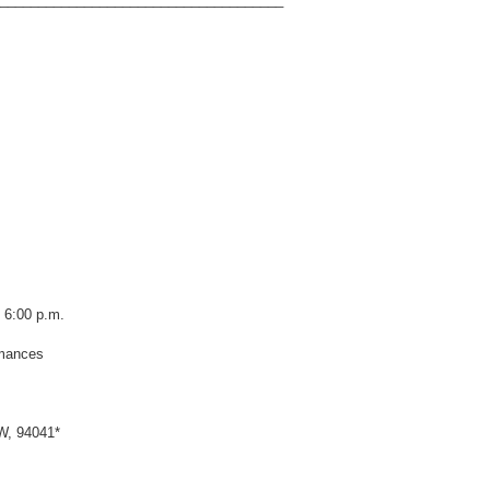
 6:00 p.m.
rmances
, 94041*