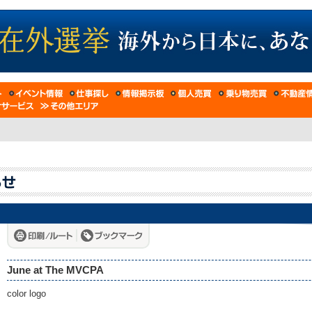
June at The MVCPA
color logo