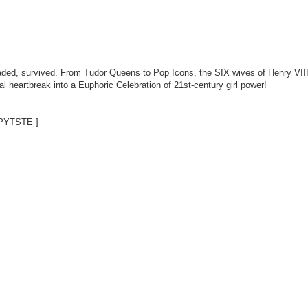
ded, survived. From Tudor Queens to Pop Icons, the SIX wives of Henry VIII
al heartbreak into a Euphoric Celebration of 21st-century girl power!
m/PYTSTE
]
_____________________________________
_____________________________________