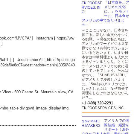
「日本食を、ア
メリカの文化
に。」をモット
ーに、日本食が
アメリカの中であたりまえ
の...
～ここにしかない、日本食を
育てる。新しい食文化をつく
ebook.com/MVCPA/
] Instagram [
https://ww
る挑戦。～現在の私たちは、
S
]
アメリカのフードビジネス業
界でかなり有利なポジション
にいると思います。いまや日
本食は中華料理よりも人気の
#tab1
] | Unsubscribe All [
https://public.go
あるジャンルとなり、とくに
a39def0e8d07&destination=mshinji3056%40
ラーメンはアメリカの食に浸
透しているでしょう。それは
かつて、「SHABUSHABU」
がアメリカで浸透したよう
に。15年前のアメリカでは、
しゃぶしゃぶは「なぜ自分で
n View · 500 Castro St. Mountain View, CA
調理をしなければならないん
だ？...
+1 (408) 320-2291
_combo_table div.govd_image_display img,
EK FOODSERVICES, INC.
アメリカでの国
際結婚・婚活を
サポート！海外