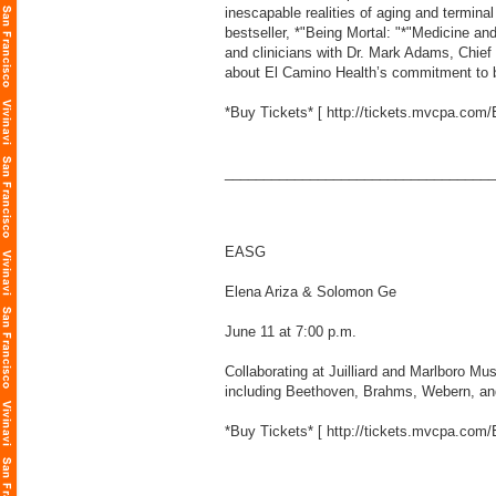
inescapable realities of aging and termina
bestseller, *"Being Mortal: "*"Medicine a
and clinicians with Dr. Mark Adams, Chief 
about El Camino Health’s commitment to be 
*Buy Tickets* [
http://tickets.mvcpa.co
___________________________________
EASG
Elena Ariza & Solomon Ge
June 11 at 7:00 p.m.
Collaborating at Juilliard and Marlboro Mus
including Beethoven, Brahms, Webern, and 
*Buy Tickets* [
http://tickets.mvcpa.co
___________________________________