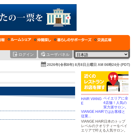
ログイン
ユーザパネル
2026年(令和8年) 8月8日土曜日 AM 06時24分 (PDT)
ベイエリアに全
4店舗！人気の
実力派サロン。
VIANGE HAIRではお客様と
従業...
VIANGE HAIR日本のトップ
レベルのクオリティーをベイ
エリアで叶える人気サロン。