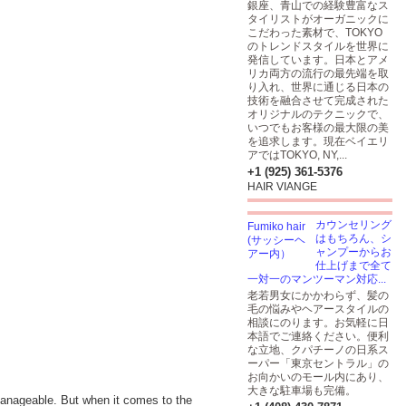
銀座、青山での経験豊富なス
タイリストがオーガニックに
こだわった素材で、TOKYO
のトレンドスタイルを世界に
発信しています。日本とアメ
リカ両方の流行の最先端を取
り入れ、世界に通じる日本の
技術を融合させて完成された
オリジナルのテクニックで、
いつでもお客様の最大限の美
を追求します。現在ベイエリ
アではTOKYO, NY,...
+1 (925) 361-5376
HAIR VIANGE
カウンセリング
はもちろん、シ
ャンプーからお
仕上げまで全て
一対一のマンツーマン対応...
老若男女にかかわらず、髪の
毛の悩みやヘアースタイルの
相談にのります。お気軽に日
本語でご連絡ください。便利
な立地、クパチーノの日系ス
ーパー「東京セントラル」の
お向かいのモール内にあり、
大きな駐車場も完備。
 manageable. But when it comes to the