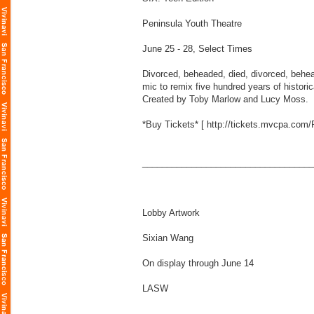
Peninsula Youth Theatre
June 25 - 28, Select Times
Divorced, beheaded, died, divorced, behea
mic to remix five hundred years of historic
Created by Toby Marlow and Lucy Moss.
*Buy Tickets* [
http://tickets.mvcpa.co
___________________________________
Lobby Artwork
Sixian Wang
On display through June 14
LASW
___________________________________