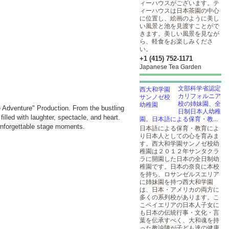
ィーハウスがございます。テ
ィーハウスは日本茶園の中心
に位置し、絵画のように美し
い風景と池を見渡すことがで
きます。美しい風景を見なが
ら、軽食をお楽しみくださ
い。
+1 (415) 752-1171
Japanese Tea Garden
文部科学省認定
カリフォルニア
校の姉妹園、全
Adventure" Production. From the bustling
日制日本人幼稚
illed with laughter, spectacle, and heart.
園。日本語による保育・教...
d unforgettable stage moments.
日本語による保育・教育によ
り日本人としての心を育みま
す。西大和学園サンノゼ校幼
稚園は２０１２年サンタクラ
ラに開園した日本の全日制幼
稚園です。日本の奈良に本校
を持ち、ロサンゼルスエリア
に姉妹園を持つ西大和学園
は、日本・アメリカの両方に
多くの系列校があります。こ
こベイエリアの日本人子女に
も日本の伝統行事・文化・言
葉を伝承すべく、大和魂を持
った教諭陣が子ども達の健康