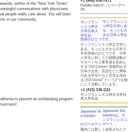
+1 (408) 430-7871
 Gawande, author of the "New York Times"
Fumiko hair(サッシーヘアー
meaningful conversations with physicians
内）
t people really care about. You will learn
ents in our community.
サンフランシス
コ州立大学にあ
る、もっとも大
きな日本人学生
団体のひとつです。
サンフランシスコ州立大学に
ある、もっとも大きな日本人
学生団体のひとつです。日本
人学生に対しての就職活動の
サポートや人事育成を目的と
する”JSA Career” 国籍問わず
日本の文化・言語などに興味
のある学生たちと交流を深め
る”JSA Social” という2つを軸
にして活動しています。
+1 (415) 338-1111
サンフランシスコ州立大学日
本人学生会
alifornia to present an exhilarating program
musicians!
Japanese Tea
Gardenは、サ
ンフランシスコ
のゴールデン ゲート ...
園内には新しく改装されたテ