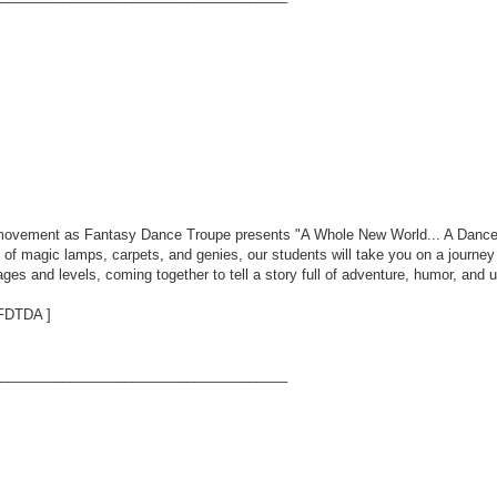
 movement as Fantasy Dance Troupe presents "A Whole New World... A Dance 
of magic lamps, carpets, and genies, our students will take you on a journey f
 ages and levels, coming together to tell a story full of adventure, humor, an
/FDTDA
]
_____________________________________