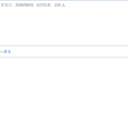
変更日 :
2026/06/01
総閲覧数 :
224 人
ジへ戻る