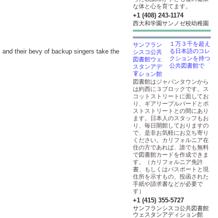
な体と心を育てます。
+1 (408) 243-1174
西大和学園サンノゼ校幼稚園
１万３千を超え
 and their bevy of backup singers take the
る日本語のコレ
クションを持つ
公共図書館で
す。
図書館はジャパンタウンから
は約西に３ブロックです。ス
コットストリートに面してお
り、ギアリーブルバードとポ
ストストリートとの間にあり
ます。日本人のスタッフもお
り、毎日開館しておりますの
で、是非お気軽にお立ち寄り
ください。カリフォルニア在
住の方であれば、誰でも無料
で図書館カードを作成できま
す。（カリフォルニア免許
書、もしくはパスポートと現
住所を示すもの、投函された
手紙や請求書などが必要で
す）
+1 (415) 355-5727
サンフランシスコ公共図書館
ウェスタンアディション館