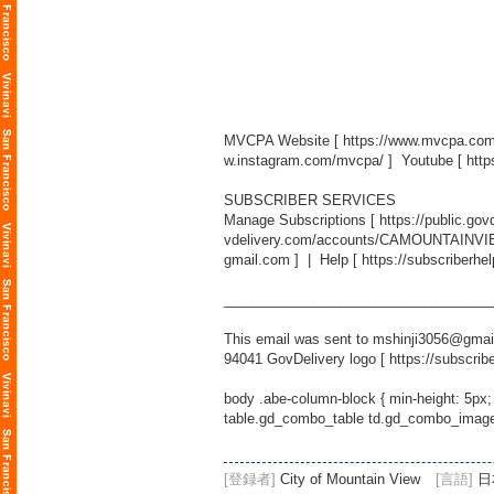
MVCPA Website [
https://www.mvcpa.com
w.instagram.com/mvcpa/
] Youtube [
htt
SUBSCRIBER SERVICES
Manage Subscriptions [
https://public.g
vdelivery.com/accounts/CAMOUNTAINVIEW
gmail.com
] | Help [
https://subscriberhe
___________________________________
This email was sent to mshinji3056@gmail
94041 GovDelivery logo [
https://subscrib
body .abe-column-block { min-height: 5px;
table.gd_combo_table td.gd_combo_image_c
[登録者]
City of Mountain View
[言語]
日