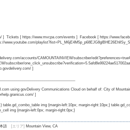
/
] Tickets [
https://www.mvcpa.com/events
] Facebook [
https://www.fac
ps://www.youtube.com/playlist?list=PL_M6jE4M5p_p68EJG8glBHE26EhllSy_
ovdelivery.com/accounts/CAMOUNTAINVIEW/subscriber/edit?preferences=true
/subscriber/one_click_unsubscribe?verification=5.5afd8e99224ae517002a
lp.govdelivery.com/
]
_____________________________________
.com using govDelivery Communications Cloud on behalf of: City of Mountai
erhelp.granicus.com/
]
 } table.gd_combo_table img {margin-left:10px; margin-right:10px;} table.gd
ell img {margin-left:0px; margin-right:0px;}
本語
[エリア]
Mountain View, CA