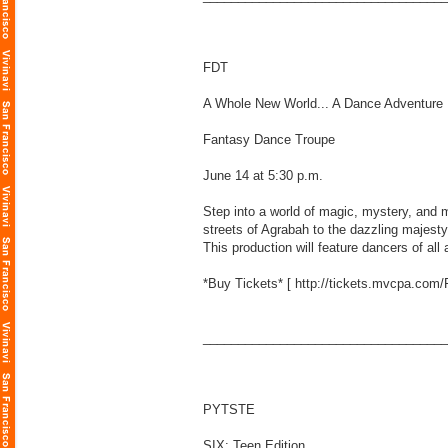
FDT
A Whole New World... A Dance Adventure
Fantasy Dance Troupe
June 14 at 5:30 p.m.
Step into a world of magic, mystery, and
streets of Agrabah to the dazzling majesty 
This production will feature dancers of all
*Buy Tickets* [
http://tickets.mvcpa.com
___________________________________
PYTSTE
SIX: Teen Edition