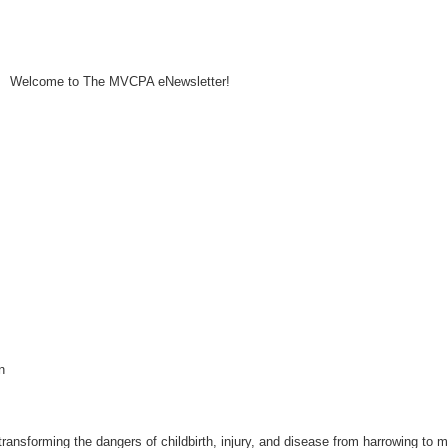
Welcome to The MVCPA eNewsletter!
n
ransforming the dangers of childbirth, injury, and disease from harrowing to