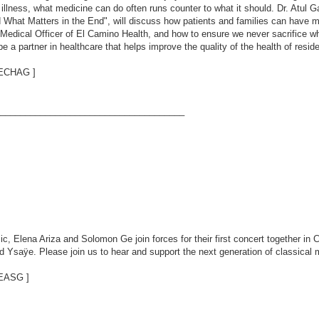
l illness, what medicine can do often runs counter to what it should. Dr. Atul
nd What Matters in the End", will discuss how patients and families can have 
Medical Officer of El Camino Health, and how to ensure we never sacrifice wha
a partner in healthcare that helps improve the quality of the health of resid
m/ECHAG
]
_____________________________________
ic, Elena Ariza and Solomon Ge join forces for their first concert together in C
Ysaÿe. Please join us to hear and support the next generation of classical 
m/EASG
]
_____________________________________