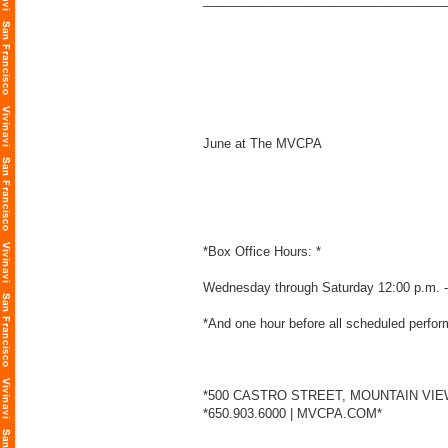
June at The MVCPA
*Box Office Hours: *
Wednesday through Saturday 12:00 p.m. -
*And one hour before all scheduled perfo
*500 CASTRO STREET, MOUNTAIN VIEW
*650.903.6000 | MVCPA.COM*