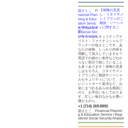
【保険の見直
し・リタイヤメ
ントプランのご
相談・ソーシャ
ルセキュリティに関するご
質...
ソーシャルセキュリティアナ
リスト・ファイナンシャルプ
ランナーの堤さとこです。あ
なたの保険、しっかり内容を
理解して加入していますか？
英語での細かい条件などわか
らない部分で損していること
も多々あります！保険の見直
しはもちろん、リタイヤメン
トプランのご相談やソーシャ
ルセキュリティについて、ク
レジットカード返済など、お
金にまつわるあらゆる相談に
のり、お手伝いをしておりま
す。忙しい毎日なかなか重い
腰が上がら...
+1 (714) 269-8892
堤さとこ Financial Plannin
g & Education Service / Regi
stered Social Security Analyst