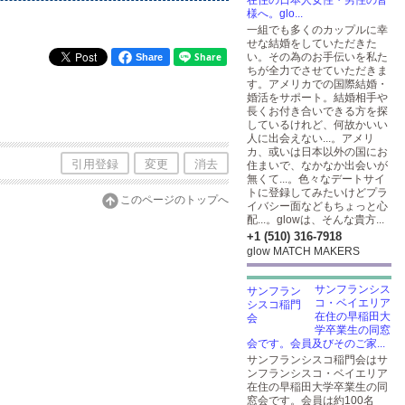
在住の日本人女性・男性の皆
様へ。glo...
一組でも多くのカップルに幸
せな結婚をしていただきた
い。その為のお手伝いを私た
Share
ちが全力でさせていただきま
す。アメリカでの国際結婚・
婚活をサポート。結婚相手や
長くお付き合いできる方を探
しているけれど、何故かいい
人に出会えない...。アメリ
カ、或いは日本以外の国にお
引用登録
変更
消去
住まいで、なかなか出会いが
無くて...。色々なデートサイ
トに登録してみたいけどプラ
このページのトップへ
イバシー面などもちょっと心
配...。glowは、そんな貴方...
+1 (510) 316-7918
glow MATCH MAKERS
サンフランシス
コ・ベイエリア
在住の早稲田大
学卒業生の同窓
会です。会員及びそのご家...
サンフランシスコ稲門会はサ
ンフランシスコ・ベイエリア
在住の早稲田大学卒業生の同
窓会です。会員は約100名