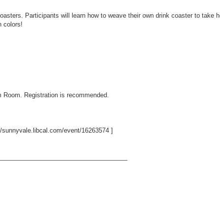
oasters. Participants will learn how to weave their own drink coaster to take 
 colors!
ram Room. Registration is recommended.
//sunnyvale.libcal.com/event/16263574
]
_____________________________________