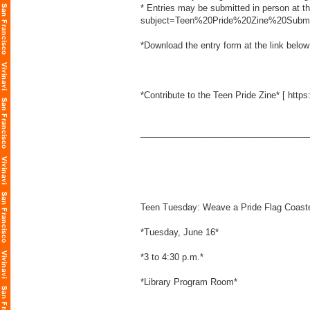
* Entries may be submitted in person at t
subject=Teen%20Pride%20Zine%20Submission
*Download the entry form at the link below
*Contribute to the Teen Pride Zine* [
https
___________________________________
Teen Tuesday: Weave a Pride Flag Coast
*Tuesday, June 16*
*3 to 4:30 p.m.*
*Library Program Room*