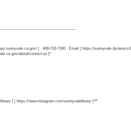
_____________________________________
rary.sunnyvale.ca.gov/
] · 408-730-7300 · Email [
https://sunnyvale.dynamics3
vale.ca.gov/about/contact-us
]*
library
] [
https://www.instagram.com/sunnyvalelibrary
]***