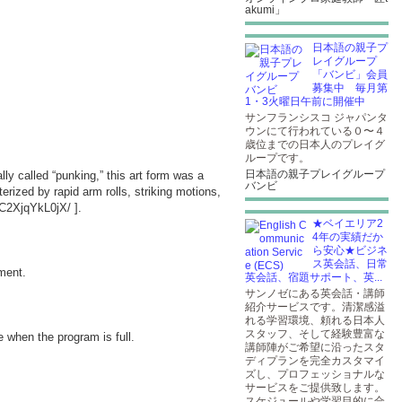
akumi」
日本語の親子プ
レイグループ
「バンビ」会員
募集中 毎月第
1・3火曜日午前に開催中
サンフランシスコ ジャパンタ
ウンにて行われている０〜４
歳位までの日本人のプレイグ
ループです。
日本語の親子プレイグループ
ly called “punking,” this art form was a
バンビ
ized by rapid arm rolls, striking motions,
/C2XjqYkL0jX/
].
★ベイエリア2
4年の実績だか
ら安心★ビジネ
ス英会話、日常
ement.
英会話、宿題サポート、英...
サンノゼにある英会話・講師
紹介サービスです。清潔感溢
れる学習環境、頼れる日本人
スタッフ、そして経験豊富な
e when the program is full.
講師陣がご希望に沿ったスタ
ディプランを完全カスタマイ
ズし、プロフェッショナルな
サービスをご提供致します。
スケジュールや学習目的に合