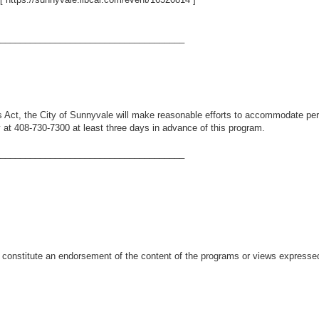
_____________________________________
s Act, the City of Sunnyvale will make reasonable efforts to accommodate perso
 at 408-730-7300 at least three days in advance of this program.
_____________________________________
 constitute an endorsement of the content of the programs or views expresse