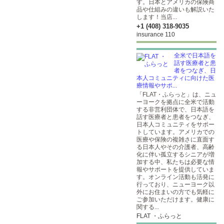
す。日本とアメリカの保険商
品や仕組みの違いも解説いた
します！当店...
+1 (408) 318-9035
insurance 110
全米で日本語を
話す医療者と患
者をつなぎ、日
本人コミュニティに向けた医
療情報やサポ...
「FLAT・ふらっと」は、ニュ
ーヨークを拠点に全米で活動
する非営利団体で、日本語を
話す医療者と患者をつなぎ、
日本人コミュニティをサポー
トしています。アメリカでの
医療や保険の複雑さに直面す
る日本人やその介護者、高齢
化に伴い孤立するシニアが増
加する中、私たちは必要な情
報やサポートを提供していま
す。オンライン活動も活発に
行っており、ニューヨーク以
外にお住まいの方でも気軽に
ご参加いただけます。健康に
関する...
FLAT ・ふらっと