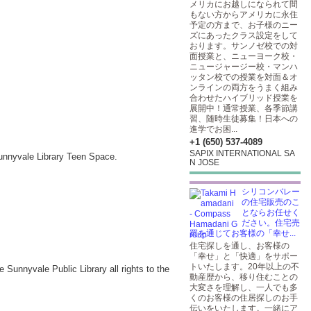
メリカにお越しになられて間
もない方からアメリカに永住
予定の方まで、お子様のニー
ズにあったクラス設定をして
おります。サンノゼ校での対
面授業と、ニューヨーク校・
ニュージャージー校・マンハ
ッタン校での授業を対面＆オ
ンラインの両方をうまく組み
合わせたハイブリッド授業を
展開中！通常授業、各季節講
習、随時生徒募集！日本への
進学でお困...
+1 (650) 537-4089
SAPIX INTERNATIONAL SA
 Sunnyvale Library Teen Space.
N JOSE
シリコンバレー
の住宅販売のこ
とならお任せく
ださい。住宅売
買を通じてお客様の「幸せ...
住宅探しを通し、お客様の
「幸せ」と「快適」をサポー
トいたします。20年以上の不
e Sunnyvale Public Library all rights to the
動産歴から、移り住むことの
大変さを理解し、一人でも多
くのお客様の住居探しのお手
伝いをいたします。一緒にア