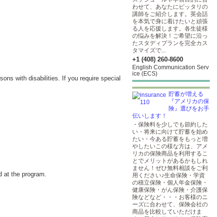
わせて、あなたにピッタリの
講師をご紹介します。英会話
を本気で身に着けたいと頑張
る人を応援します。各生徒様
の悩みを解決！ご希望に沿っ
たスタディプランを完全カス
タマイズで...
+1 (408) 260-8600
English Communication Serv
ice (ECS)
ns with disabilities. If you require special
貯蓄が増える
『アメリカの保
険』選びをお手
伝いします！
・保険料を少しでも節約した
い・将来に向けて貯蓄を始め
たい・今ある貯蓄をもっと増
やしたいこの様な方は、アメ
リカの保険商品を利用するこ
とでメリットがあるかもしれ
ません！ぜひ無料相談をご利
d at the program.
用ください♪生命保険・学資
の積立保険・個人年金保険・
健康保険・がん保険・介護保
険などなど・・・お客様のニ
ーズに合わせて、保険会社の
商品を比較していただけま