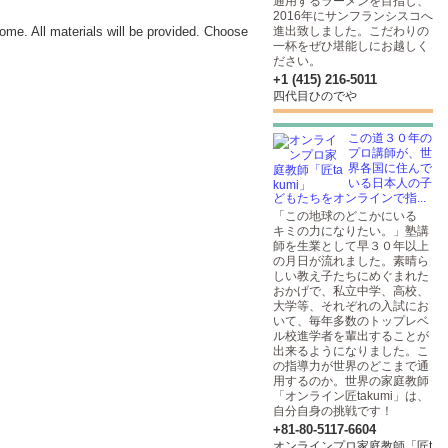
通用するラーメンを目指し、
2016年にサンフランシスコへ
home. All materials will be provided. Choose
進出致しました。こだわりの
一杯をぜひ堪能しにお越しく
ださい。
+1 (415) 216-5011
四代目ひのでや
この道３０年の
プロ講師が、世
界各国に住んで
いる日本人の子
どもたちをオンラインで指...
「この地球のどこかにいる
キミの力になりたい。」塾講
師を生業として早３０年以上
の月日が流れました。素晴ら
しい教え子たちにめぐまれた
おかげで、私立中学、高校、
大学等、それぞれの入試にお
いて、毎年多数のトップレベ
ル校進学者を輩出することが
出来るようになりました。こ
の指導力が世界のどこまで通
用するのか。世界の家庭教師
「オンライン匠takumi」は、
自分自身の挑戦です！
+81-80-5117-6604
オンラインプロ家庭教師「匠t