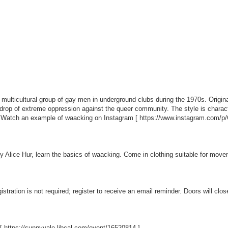
multicultural group of gay men in underground clubs during the 1970s. Original
op of extreme oppression against the queer community. The style is character
. Watch an example of waacking on Instagram [
https://www.instagram.com/p
by Alice Hur, learn the basics of waacking. Come in clothing suitable for mov
stration is not required; register to receive an email reminder. Doors will clos
 [
https://sunnyvale.libcal.com/event/16520814
]