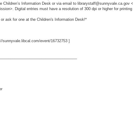
he Children’s Information Desk or via email to librarystaff@sunnyvale.ca.gov
>. Digital entries must have a resolution of 300 dpi or higher for printing
 or ask for one at the Children's Information Desk!*
://sunnyvale.libcal.com/event/16732753
]
_____________________________________
er