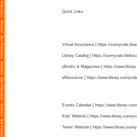
Quick Links
Virtual Assistance [
https://sunnyvale.lib
Library Catalog [
https://sunnyvale.bibli
eBooks & Magazines [
https://www.libra
eResources [
https://www.library.sunnyva
Events Calendar [
https://www.library.su
Kids' Website [
https://www.library.sunnyv
Teens' Website [
https://www.library.sunn