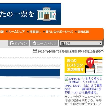
ログイン
ユーザパネル
2026年(令和8年) 8月6日木曜日 PM 09時11分 (PDT)
いますぐ始めよ
う！8月21日
（金）まで夏期
講習期間＆8月
25日（火）から後期通常...
サンノゼ地区とニューヨーク
地区に校舎を展開する、海外
在住生向けの進学塾です。ア