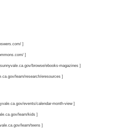
answers.com/
]
ocommons.com/
]
ry.sunnyvale.ca.gov/browse/ebooks-magazines
]
le.ca.gov/learn/research/eresources
]
nnyvale.ca.gov/events/calendar-month-view
]
ale.ca.gov/learn/kids
]
yvale.ca.gov/learn/teens
]