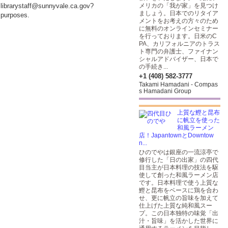
 <librarystaff@sunnyvale.ca.gov?
メリカの「我が家」を見つけ
ましょう。日本でのリタイア
 purposes.
メントをお考えの方々のため
に無料のオンラインセミナー
を行っております。日米のC
PA、カリフォルニアのトラス
ト専門の弁護士、ファイナン
シャルアドバイザー、日本で
の手続き...
+1 (408) 582-3777
Takami Hamadani - Compas
s Hamadani Group
上質な鰹と昆布
に帆立を使った
和風ラーメン
店！JapantownとDowntow
n...
ひのでやは銀座の一流涼亭で
修行した「日の出家」の四代
目当主が日本料理の技法を駆
使して創った和風ラーメン店
です。日本料理で使う上質な
鰹と昆布をベースに鶏を合わ
せ、更に帆立の旨味を加えて
仕上げた上質な純和風スー
プ。この日本独特の味覚「出
汁・旨味」を活かした世界に