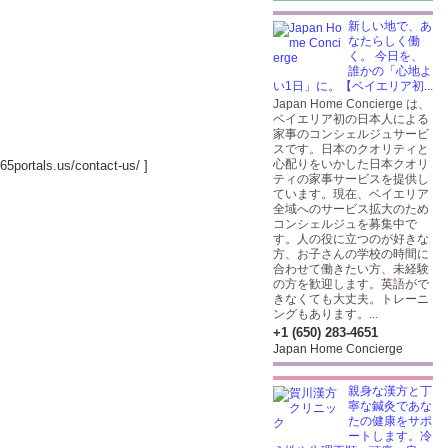
新しい地で、あ
なたらしく働
く。 今日を、
誰かの「心地よ
い1日」に。【ベイエリア初...
Japan Home Concierge は、
ベイエリア初の日本人による
家事のコンシェルジュサービ
スです。日本のクオリティと
心配りをいかした日本クオリ
65portals.us/contact-us/
]
ティの家事サービスを提供し
ています。現在、ベイエリア
全域へのサービス拡大のため
コンシェルジュを募集中で
す。人の役に立つのが好きな
方、お子さんの学校の時間に
合わせて働きたい方、未経験
の方を歓迎します。英語がで
きなくても大丈夫。トレーニ
ングもあります。...
+1 (650) 283-4651
Japan Home Concierge
親身な漢方と丁
寧な鍼灸であな
たの健康をサポ
ートします。冷