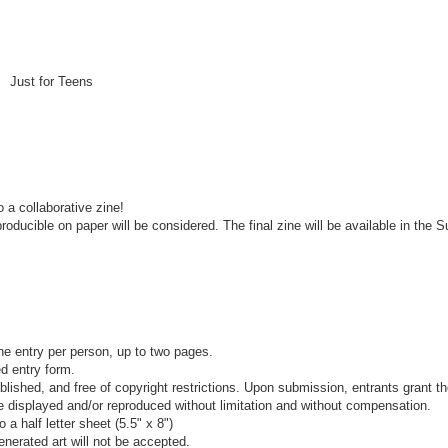
Just for Teens
 a collaborative zine!
producible on paper will be considered. The final zine will be available in the
ne entry per person, up to two pages.
d entry form.
blished, and free of copyright restrictions. Upon submission, entrants grant th
e displayed and/or reproduced without limitation and without compensation.
a half letter sheet (5.5" x 8")
generated art will not be accepted.