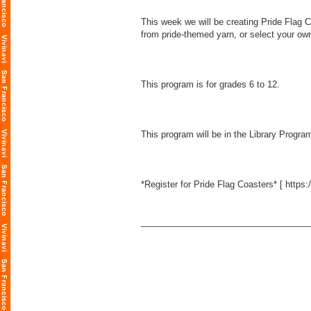
This week we will be creating Pride Flag C
from pride-themed yarn, or select your own
This program is for grades 6 to 12.
This program will be in the Library Prog
*Register for Pride Flag Coasters* [
https:
___________________________________