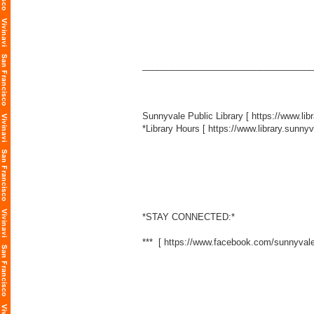
___________________________________
Sunnyvale Public Library [
https://www.lib
*Library Hours [
https://www.library.sunny
*STAY CONNECTED:*
*** [
https://www.facebook.com/sunnyvale