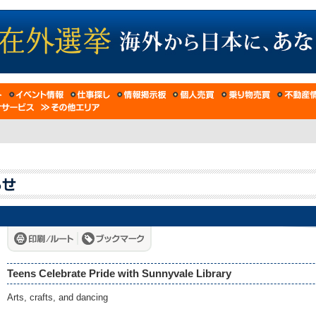
Teens Celebrate Pride with Sunnyvale Library
Arts, crafts, and dancing