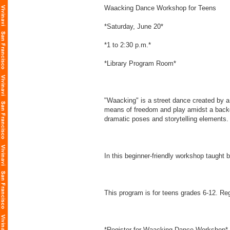
Waacking Dance Workshop for Teens
*Saturday, June 20*
*1 to 2:30 p.m.*
*Library Program Room*
"Waacking" is a street dance created by a 
means of freedom and play amidst a backdr
dramatic poses and storytelling elements
In this beginner-friendly workshop taught 
This program is for teens grades 6-12. Regi
*Register for Waacking Dance Workshop*