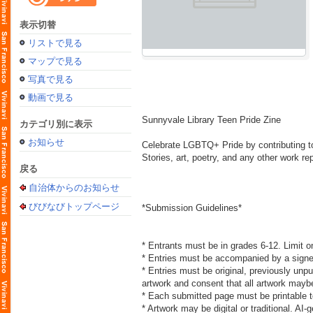
表示切替
リストで見る
マップで見る
写真で見る
動画で見る
Sunnyvale Library Teen Pride Zine
カテゴリ別に表示
お知らせ
Celebrate LGBTQ+ Pride by contributing to
Stories, art, poetry, and any other work re
戻る
自治体からのお知らせ
びびなびトップページ
*Submission Guidelines*
* Entrants must be in grades 6-12. Limit o
* Entries must be accompanied by a signe
* Entries must be original, previously unpu
artwork and consent that all artwork mayb
* Each submitted page must be printable to 
* Artwork may be digital or traditional. AI-