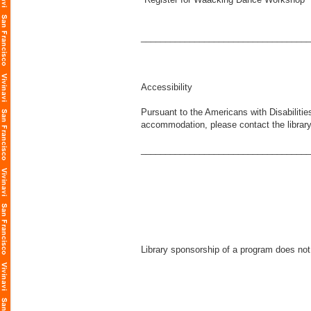
___________________________________
Accessibility
Pursuant to the Americans with Disabilitie
accommodation, please contact the library
___________________________________
Library sponsorship of a program does not