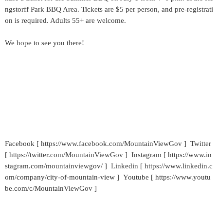
ngstorff Park BBQ Area. Tickets are $5 per person, and pre-registrati
on is required. Adults 55+ are welcome.
We hope to see you there!
Facebook [ https://www.facebook.com/MountainViewGov ] Twitter
[ https://twitter.com/MountainViewGov ] Instagram [ https://www.in
stagram.com/mountainviewgov/ ] Linkedin [ https://www.linkedin.c
om/company/city-of-mountain-view ] Youtube [ https://www.youtu
be.com/c/MountainViewGov ]