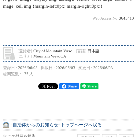
mage_cell img {margin-left:0px; margin-right:0px;}
Web Access No.
3645413
[登録者]
City of Mountain View
[言語]
日本語
[エリア]
Mountain View, CA
登録日 :
2026/06/03
掲載日 :
2026/06/03
変更日 :
2026/06/03
総閲覧数 :
175 人
Share
“自治体からのお知らせ”トップページへ戻る
この登録を報告