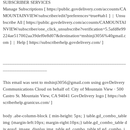
SUBSCRIBER SERVICES
Manage Subscriptions [ https://public.govdelivery.com/accounts/CA
MOUNTAINVIEW/subscriber/edit?preferences=true#tab1 ] | Unsu
bscribe All [ https://public.govdelivery.com/accounts/CAMOUNTAI
NVIEW/subscriber/one_click_unsubscribe?verification=5.5afd8e99
224ae517002aa39def0e8d07&destination=mshinji3056%40gmail.c
om ] | Help [ https://subscriberhelp.govdelivery.com/ ]
_____________________________________________________
___________________
This email was sent to mshinji3056@gmail.com using govDelivery
Communications Cloud on behalf of: City of Mountain View · 500
Castro St. Mountain View, CA 94041 GovDelivery logo [ https://sub
scriberhelp.granicus.com/ ]
body .abe-column-block { min-height: 5px; } table.gd_combo_table
img {margin-left:10px; margin-right:10px;} table.gd_combo_table d
iv.govd_image_display img, table.gd_combo_table td.gd_combo_i