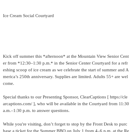
Ice Cream Social Courtyard
Kick off summer this *afternoon* at the Mountain View Senior Cent
er from *12:30–1:30 p.m.* in the Senior Center Courtyard for a refr
eshing scoop of ice cream as we celebrate the start of summer and A
merica’s 250th anniversary. Supplies are limited. Adults 55+ are wel
come.
Special thanks to our Presenting Sponsor, ClearCaptions [ https://cle
arcaptions.com/ ], who will be available in the Courtyard from 11:30
a.m.–1:30 p.m. to answer questions.
While you're visiting, don’t forget to stop by the Front Desk to purc
hase a ticket for the Summer BBQ on July 1 from 4–6 p.m. at the Re