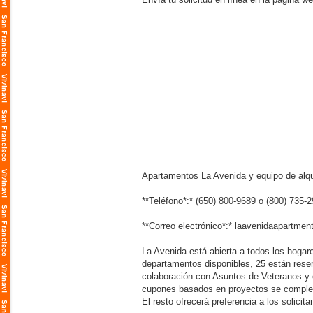
Apartamentos La Avenida y equipo de alqu
**Teléfono*:* (650) 800-9689 o (800) 735
**Correo electrónico*:* laavenidaapartme
La Avenida está abierta a todos los hogar
departamentos disponibles, 25 están rese
colaboración con Asuntos de Veteranos y 
cupones basados en proyectos se complet
El resto ofrecerá preferencia a los solicit