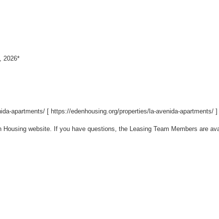
1, 2026*
ida-apartments/ [
https://edenhousing.org/properties/la-avenida-apartments/
]
n Housing website. If you have questions, the Leasing Team Members are avai