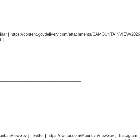
ida* [
https://content.govdelivery.com/attachments/CAMOUNTAINVIEW/2026/
f
]
_____________________________________
ountainViewGov
] Twitter [
https://twitter.com/MountainViewGov
] Instagram 