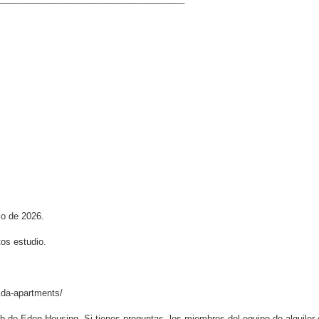
io de 2026.
tos estudio.
nida-apartments/
eb de Eden Housing. Si tienes preguntas, los miembros del equipo de alquiler 