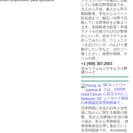
シリコンバレーを拠点に活動
している軟式野球団体です。
大人から子供、素人から甲子
園経験者、学生からエリート
駐在員まで、幅広い分野で活
動している野球好きが集まり
ます。未経験者大歓迎！本場
アメリカの地でのびのび野球
がしたい方、自分でチームを
作ってみたい方、コミュニテ
ィを広げたい方、のんびり運
動がしたい方など、ぜひご一
報ください。経歴や国籍、チ
ームの垣...
+1 (408) 307-2003
北カリフォルニアサムライ野
球リーグ
BCネットワー
クは、2005年
に設立されたニ
ューヨーク発信
の米国認定非営利団体で...
日米両国に在住の日本人女性
達に乳がんに関する最新の情
報 、乳がん治療後の生活の取
り組み、乳がん早期発見、 啓
発情報発信を押し進めていく
非営利団体です。 Knowledg