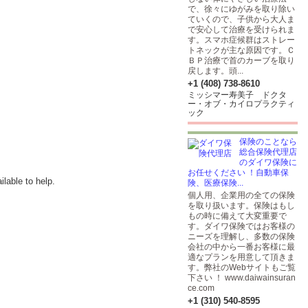
で、徐々にゆがみを取り除い
ていくので、子供から大人ま
で安心して治療を受けられま
す。スマホ症候群はストレー
トネックが主な原因です。Ｃ
ＢＰ治療で首のカーブを取り
戻します。頭...
+1 (408) 738-8610
ミッシマー寿美子 ドクタ
ー・オブ・カイロプラクティ
ック
保険のことなら
総合保険代理店
のダイワ保険に
お任せください ！自動車保
lable to help.
険、医療保険...
個人用、企業用の全ての保険
を取り扱います。保険はもし
もの時に備えて大変重要で
す。ダイワ保険ではお客様の
ニーズを理解し、多数の保険
会社の中から一番お客様に最
適なプランを用意して頂きま
す。弊社のWebサイトもご覧
下さい ！ www.daiwainsuran
ce.com
+1 (310) 540-8595