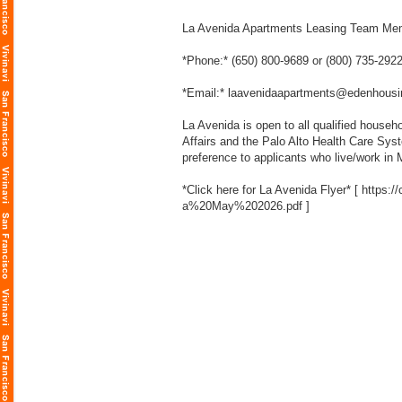
La Avenida Apartments Leasing Team Me
*Phone:* (650) 800-9689 or (800) 735-292
*Email:* laavenidaapartments@edenhousi
La Avenida is open to all qualified househo
Affairs and the Palo Alto Health Care Syst
preference to applicants who live/work in
*Click here for La Avenida Flyer* [
https:
a%20May%202026.pdf
]
___________________________________