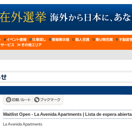
Waitlist Open - La Avenida Apartments | Lista de espera abiert
La Avenida Apartments