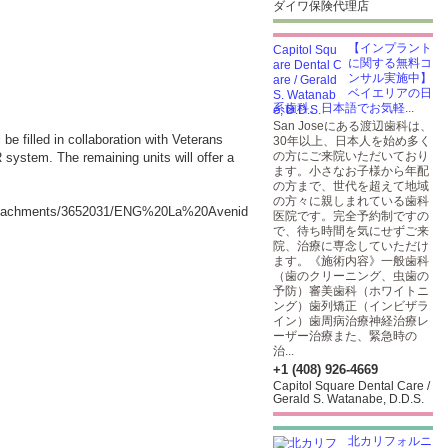
ダイワ保険代理店
【インプラント
に関する無料コ
ンサル実施中】
ベイエリアの日
系歯科。日本語でお気軽...
San Joseにある渡辺歯科は、
be filled in collaboration with Veterans
30年以上、日本人を始め多く
の方にご来院いただいており
 system. The remaining units will offer a
ます。小さなお子様から年配
の方まで、世代を超えて地域
の方々に親しまれている歯科
_attachments/3652031/ENG%20La%20Avenid
医院です。完全予約制ですの
で、待ち時間を気にせずご来
院、治療に専念していただけ
ます。《施術内容》一般歯科
（歯のクリーニング、虫歯の
予防）審美歯科（ホワイトニ
ング）歯列矯正（インビザラ
イン）歯周病治療神経治療レ
ーザー治療また、緊急時の
治...
+1 (408) 926-4669
Capitol Square Dental Care /
Gerald S. Watanabe, D.D.S.
北カリフォルニ