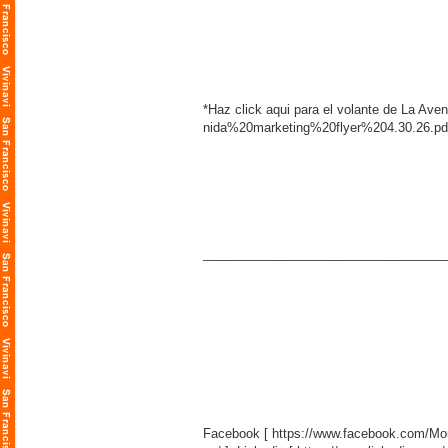
*Haz click aqui para el volante de La Aven
nida%20marketing%20flyer%204.30.26.pd
___________________________________
Facebook [
https://www.facebook.com/M