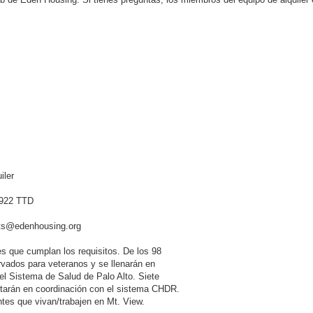
iler
-2922 TTD
nts@edenhousing.org
es que cumplan los requisitos. De los 98
rvados para veteranos y se llenarán en
el Sistema de Salud de Palo Alto. Siete
arán en coordinación con el sistema CHDR.
antes que vivan/trabajen en Mt. View.