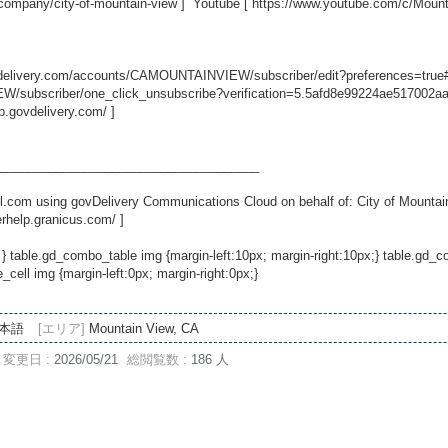
/company/city-of-mountain-view
] Youtube [
https://www.youtube.com/c/Moun
ovdelivery.com/accounts/CAMOUNTAINVIEW/subscriber/edit?preferences=true
/subscriber/one_click_unsubscribe?verification=5.5afd8e99224ae517002a
lp.govdelivery.com/
]
_____________________________________
.com using govDelivery Communications Cloud on behalf of: City of Mountai
erhelp.granicus.com/
]
 } table.gd_combo_table img {margin-left:10px; margin-right:10px;} table.gd
ell img {margin-left:0px; margin-right:0px;}
本語
[エリア]
Mountain View, CA
変更日 :
2026/05/21
総閲覧数 :
186 人