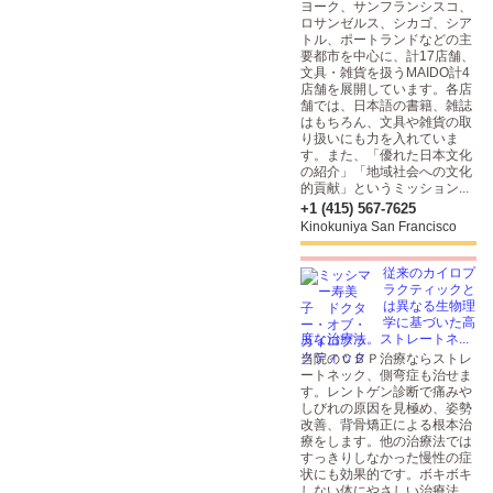
ヨーク、サンフランシスコ、
ロサンゼルス、シカゴ、シア
トル、ポートランドなどの主
要都市を中心に、計17店舗、
文具・雑貨を扱うMAIDO計4
店舗を展開しています。各店
舗では、日本語の書籍、雑誌
はもちろん、文具や雑貨の取
り扱いにも力を入れていま
す。また、「優れた日本文化
の紹介」「地域社会への文化
的貢献」というミッション...
+1 (415) 567-7625
Kinokuniya San Francisco
従来のカイロプ
ラクティックと
は異なる生物理
学に基づいた高
度な治療法。ストレートネ...
当院のＣＢＰ治療ならストレ
ートネック、側弯症も治せま
す。レントゲン診断で痛みや
しびれの原因を見極め、姿勢
改善、背骨矯正による根本治
療をします。他の治療法では
すっきりしなかった慢性の症
状にも効果的です。ボキボキ
しない体にやさしい治療法