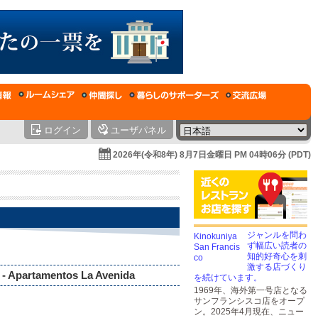
ログイン
ユーザパネル
2026年(令和8年) 8月7日金曜日 PM 04時06分 (PDT)
ジャンルを問わ
ず幅広い読者の
知的好奇心を刺
激する店づくり
a - Apartamentos La Avenida
を続けています。
1969年、海外第一号店となる
サンフランシスコ店をオープ
ン。2025年4月現在、ニュー