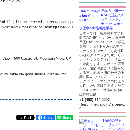
tainViewGov
]
日本人で唯一の
NATA公認アス
レチックトレー
#tab1
] | Unsubscribe All [
https://public.go
ナー 兼 スポー
a39def0e8d07&destination=mshinji3056%40
ツ医学&機能神経学専...
日本人で唯一機能神経学専門
医(DACNB)とスポーツ医学専
門医(DACBSP®)の2つの学位
を有し、またNATA公認アス
レチックトレーナでもあるDr.
小池のクリニックです。サン
n View · 500 Castro St. Mountain View, CA
ノゼとサンマテオにクリニッ
クがあります。スポーツ障害
から、腰痛や肩こりに悩んで
いる方、原因不明の身体の不
_combo_table div.govd_image_display img,
調に悩んでいる方、アスレチ
ックパフォーマンスの向上を
目指したい方はご連絡くださ
い！● スポーツ外傷● 腰痛●
坐骨神経痛...
+1 (408) 444-2202
Health Integration Chiropracti
c
Share
【保険の見直
し・リタイヤメ
ントプランのご