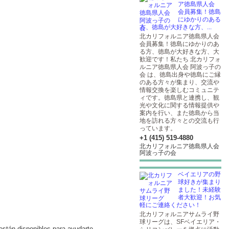
ア徳島県人会
会員募集！徳島
にゆかりのある
方、徳島が大好きな方、...
北カリフォルニア徳島県人会
会員募集！徳島にゆかりのあ
る方、徳島が大好きな方、大
歓迎です！私たち 北カリフォ
ルニア徳島県人会 阿波っ子の
会 は、徳島出身や徳島にご縁
のある方々が集まり、交流や
情報交換を楽しむコミュニテ
ィです。徳島県と連携し、観
光や文化に関する情報提供や
案内を行い、また徳島から当
地を訪れる方々との交流も行
っています。
+1 (415) 519-4880
北カリフォルニア徳島県人会
阿波っ子の会
ベイエリアの野
球好きが集まり
ました！未経験
者大歓迎！お気
軽にご連絡ください！
北カリフォルニアサムライ野
球リーグは、SFベイエリア・
están disponibles para ayudarte.