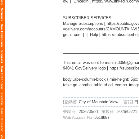
ov/
] Linkedin [
https://www.linkedin.com
SUBSCRIBER SERVICES
Manage Subscriptions [
https://public.g
vdelivery.com/accounts/CAMOUNTAINVIEW
gmail.com
] | Help [
https://subscriberhe
___________________________________
This email was sent to mshinji3056@gmail
94041 GovDelivery logo [
https://subscrib
body .abe-column-block { min-height: 5px;
table.gd_combo_table td.gd_combo_image_c
[登録者]
City of Mountain View
[言語]
日
登録日 :
2026/05/21
掲載日 :
2026/05/21
Web Access No.
3618897