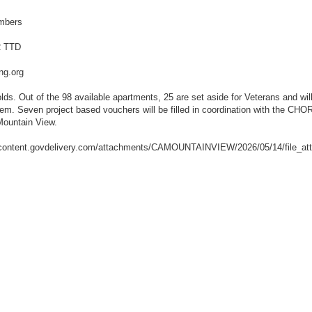
mbers
2 TTD
ng.org
lds. Out of the 98 available apartments, 25 are set aside for Veterans and will 
em. Seven project based vouchers will be filled in coordination with the CHOR
 Mountain View.
//content.govdelivery.com/attachments/CAMOUNTAINVIEW/2026/05/14/file
_____________________________________