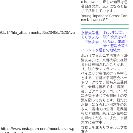
e is power. 正しい知識は患
者自身の力、支えになると信
じて活動しています 。
Young Japanese Breast Can
cer Network / SF
05/14/file_attachments/3652040/la%20Ave
1985年設立。
現在会員は約1
00名超。勉強
会・懇親会等の
イベントを通じて地域の...
北カリフォルニア洛友会（SF
洛友会）は、京都大学に在籍
または在職されたことがあ
り、現在サンフランシスコ・
ベイエリア在住の方々を中心
とする、京都大学同窓会ネッ
トワークです。随時入会受付
中、会費は無料です。講演
会、ピクニック、ゴルフ、懇
親会等を通じて会員同士の交
流を図っております。新たに
お越しになられた同窓生の皆
さん、当地での生活・勤務情
報など質問があればお気軽に
お尋ねください。また、京都
大学に在学中...
京都大学北カリフォルニア洛
[
https://www.instagram.com/mountainviewg
友会