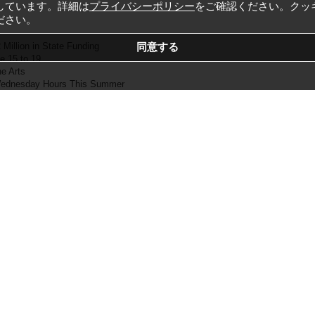
しています。詳細は
プライバシーポリシー
をご確認ください。クッ
ださい。
 Million in State Funding
e 15 to 19
he Arts
 Wednesday Hours This Summer
Workshops
.sunnyvale.ca.gov/home/showdocument?id=6555&t=639168518912415171
]