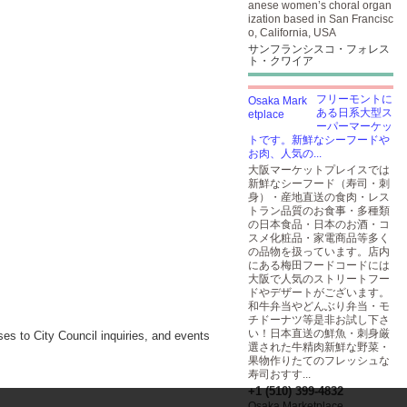
anese women’s choral organ
ization based in San Francisc
o, California, USA
サンフランシスコ・フォレス
ト・クワイア
フリーモントに
ある日系大型ス
ーパーマーケッ
トです。新鮮なシーフードや
お肉、人気の...
大阪マーケットプレイスでは
新鮮なシーフード（寿司・刺
身）・産地直送の食肉・レス
トラン品質のお食事・多種類
の日本食品・日本のお酒・コ
スメ化粧品・家電商品等多く
の品物を扱っています。店内
にある梅田フードコードには
大阪で人気のストリートフー
ドやデザートがございます。
和牛弁当やどんぶり弁当・モ
チドーナツ等是非お試し下さ
い！日本直送の鮮魚・刺身厳
es to City Council inquiries, and events
選された牛精肉新鮮な野菜・
果物作りたてのフレッシュな
寿司おすす...
+1 (510) 399-4832
Osaka Marketplace