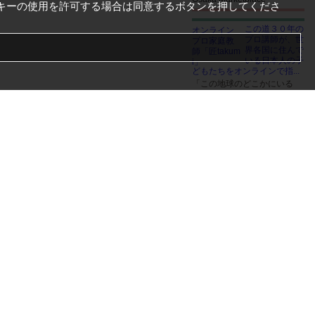
キーの使用を許可する場合は同意するボタンを押してくださ
この道３０年の
プロ講師が、世
界各国に住んで
いる日本人の子
どもたちをオンラインで指...
「この地球のどこかにいる
キミの力になりたい。」塾講
師を生業として早３０年以上
の月日が流れました。素晴ら
しい教え子たちにめぐまれた
おかげで、私立中学、高校、
大学等、それぞれの入試にお
いて、毎年多数のトップレベ
ル校進学者を輩出することが
出来るようになりました。こ
の指導力が世界のどこまで通
用するのか。世界の家庭教師
「オンライン匠takumi」は、
自分自身の挑戦です！
+81-80-5117-6604
オンラインプロ家庭教師「匠t
akumi」
法律に関するご
質問は、弊社ま
で日本語でお気