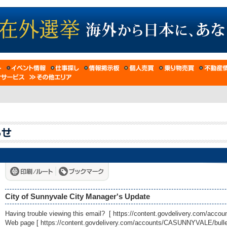
City of Sunnyvale City Manager's Update
Having trouble viewing this email? [
https://content.govdelivery.com/acc
Web page [
https://content.govdelivery.com/accounts/CASUNNYVALE/bulle