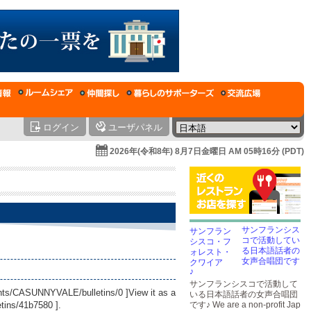
ログイン
ユーザパネル
2026年(令和8年) 8月7日金曜日 AM 05時16分 (PDT)
サンフランシス
コで活動してい
る日本語話者の
女声合唱団です
♪
サンフランシスコで活動して
ounts/CASUNNYVALE/bulletins/0
]View it as a
いる日本語話者の女声合唱団
tins/41b7580
].
です♪ We are a non-profit Jap