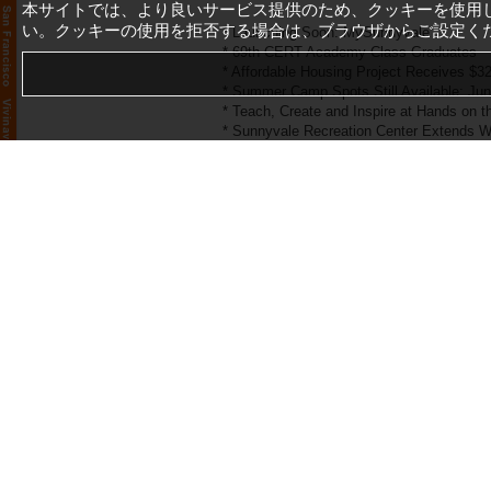
本サイトでは、より良いサービス提供のため、クッキーを使用
い。クッキーの使用を拒否する場合は、ブラウザからご設定く
* Launching Soon: MySunnyvale
* 69th CERT Academy Class Graduates
* Affordable Housing Project Receives $32
* Summer Camp Spots Still Available: Jun
* Teach, Create and Inspire at Hands on t
* Sunnyvale Recreation Center Extends
* Sunnyvale Pride Fest
* FIFA World Cup Local Impacts
* 4th of July Festival
* Fun on the Run - Summer Schedule
* NOVAworks’ Upcoming Career Search 
*Read the complete report* [
https://www
*Contact Us*
Office of the City Manager
Phone: 408-730-7480
Fax: 408-730-7699