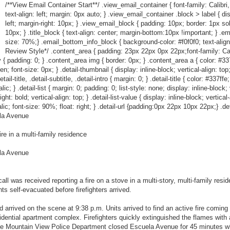
/**View Email Container Start**/ .view_email_container { font-family: Calibri,
text-align: left; margin: 0px auto; } .view_email_container .block > label { dis
left; margin-right: 10px; } .view_email_block { padding: 10px; border: 1px so
10px; } .title_block { text-align: center; margin-bottom:10px !important; } .em
size: 70%;} .email_bottom_info_block { background-color: #f0f0f0; text-align
Review Style*/ .content_area { padding: 23px 22px 0px 22px;font-family: Calibr
 { padding: 0; } .content_area img { border: 0px; } .content_area a { color: #337ff
den; font-size: 0px; } .detail-thumbnail { display: inline-block; vertical-align: to
l-title, .detail-subtitle, .detail-intro { margin: 0; } .detail-title { color: #337ffe
c; } .detail-list { margin: 0; padding: 0; list-style: none; display: inline-block; ve
ht: bold; vertical-align: top; } .detail-list-value { display: inline-block; vertical
talic; font-size: 90%; float: right; } .detail-url {padding:0px 22px 10px 22px;} .det
ela Avenue
ire in a multi-family residence
ela Avenue
ll was received reporting a fire on a stove in a multi-story, multi-family res
s self-evacuated before firefighters arrived.
 arrived on the scene at 9:38 p.m. Units arrived to find an active fire coming
sidential apartment complex. Firefighters quickly extinguished the flames with a
 The Mountain View Police Department closed Escuela Avenue for 45 minutes wh