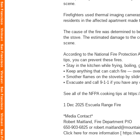
scene.
Firefighters used thermal imaging cameras 
residents in the affected apartment made
The cause of the fire was determined to b
the stove. The estimated damage to the co
scene.
According to the National Fire Protection
tips, you can prevent these fires.
• Stay in the kitchen while frying, boiling, gr
• Keep anything that can catch fire — ove
• Smother flames on the stovetop by sliding
• Evacuate and call 9-1-1 if you have any 
See all of the NFPA cooking tips at
https:
1 Dec 2025 Escuela Range Fire
*Media Contact*
Robert Maitland, Fire Department PIO
650-903-6825 or robert.maitland@mountai
Click here for more information [
https://