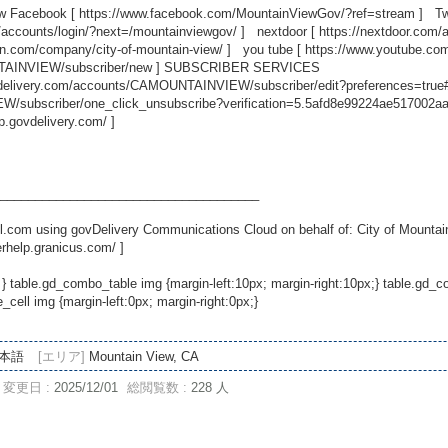
ew Facebook [
https://www.facebook.com/MountainViewGov/?ref=stream
] Twi
/accounts/login/?next=/mountainviewgov/
] nextdoor [
https://nextdoor.com/
in.com/company/city-of-mountain-view/
] you tube [
https://www.youtube.c
TAINVIEW/subscriber/new
] SUBSCRIBER SERVICES
ovdelivery.com/accounts/CAMOUNTAINVIEW/subscriber/edit?preferences=true
/subscriber/one_click_unsubscribe?verification=5.5afd8e99224ae517002a
lp.govdelivery.com/
]
_____________________________________
.com using govDelivery Communications Cloud on behalf of: City of Mountai
erhelp.granicus.com/
]
 } table.gd_combo_table img {margin-left:10px; margin-right:10px;} table.gd
ell img {margin-left:0px; margin-right:0px;}
本語
[エリア]
Mountain View, CA
変更日 :
2025/12/01
総閲覧数 :
228 人