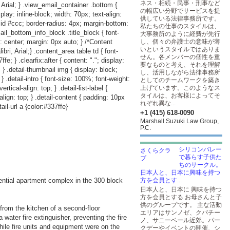
ネス・相続・民事・刑事など
 Arial; } .view_email_container .bottom {
の幅広い分野でサービスを提
play: inline-block; width: 70px; text-align:
供している法律事務所です。
lid #ccc; border-radius: 4px; margin-bottom:
私たちの仕事のスタイルは、
ail_bottom_info_block .title_block { font-
大事務所のように経費が先行
: center; margin: 0px auto; } /*Content
し、個々の弁護士の意味が薄
いというスタイルではありま
i, Arial;} .content_area table td { font-
せん。各メンバーの個性を重
e; } .clearfix:after { content: "."; display:
要なものと考え、それを理解
p; } .detail-thumbnail img { display: block;
し、活用しながら法律事務所
; } .detail-intro { font-size: 100%; font-weight:
としてのチームワークを築き
rtical-align: top; } .detail-list-label {
上げています。このようなス
タイルは、お客様によってそ
-align: top; } .detail-content { padding: 10px
れぞれ異な...
ail-url a {color:#337ffe}
+1 (415) 618-0090
Marshall Suzuki Law Group,
P.C.
シリコンバレー
で暮らす子供た
ちのサークル。
日本人と、日本に興味を持つ
idential apartment complex in the 300 block
方を会員とす...
日本人と、日本に 興味を持つ
方を会員とする お母さんと子
供のグループです。 主な活動
 from the kitchen of a second-floor
エリアはサンノゼ、クパチー
 water fire extinguisher, preventing the fire
ノ、サニーベール近郊。パー
ile fire units and equipment were on the
クデーやイベントの開催、シ