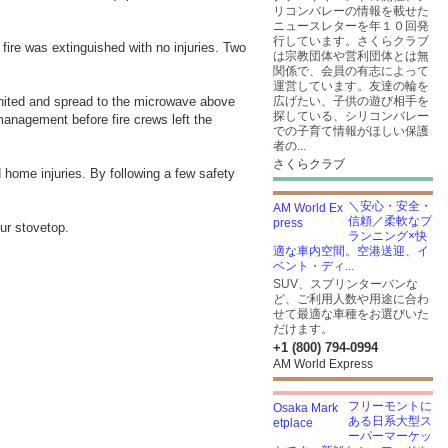
リコンバレーの情報を載せた
ニュースレターを年１０回発
行しています。さくらクラブ
fire was extinguished with no injuries. Two
は宗教団体や営利団体とは無
関係で、会員の有志によって
運営しています。友達の輪を
gnited and spread to the microwave above
広げたい、子供の遊び相手を
探している、シリコンバレー
management before fire crews left the
での子育て情報がほしい保護
者の...
さくらクラブ
 home injuries. By following a few safety
＼安心・安全・
信頼／柔軟なプ
ur stovetop.
ランニング×快
適な車内空間。空港送迎、イ
ベント・ディ...
SUV、スプリンターバンな
ど、ご利用人数や用途に合わ
せて最適な車種をお選びいた
だけます。
+1 (800) 794-0994
AM World Express
フリーモントに
ある日系大型ス
ーパーマーケッ