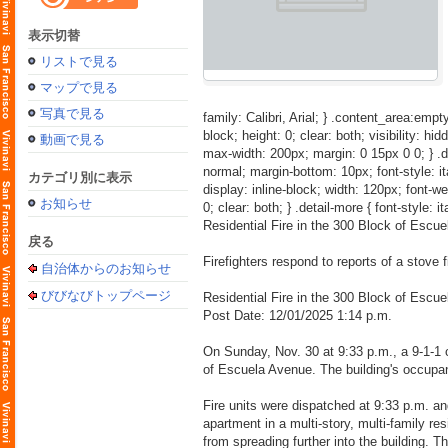
表示切替
リストで見る
マップで見る
写真で見る
family: Calibri, Arial; } .content_area:empty
block; height: 0; clear: both; visibility: hid
動画で見る
max-width: 200px; margin: 0 15px 0 0; } .detai
normal; margin-bottom: 10px; font-style: itali
カテゴリ別に表示
display: inline-block; width: 120px; font-weig
お知らせ
0; clear: both; } .detail-more { font-style: i
Residential Fire in the 300 Block of Escu
戻る
Firefighters respond to reports of a stove f
自治体からのお知らせ
びびなびトップページ
Residential Fire in the 300 Block of Escu
Post Date: 12/01/2025 1:14 p.m.
On Sunday, Nov. 30 at 9:33 p.m., a 9-1-1 ca
of Escuela Avenue. The building's occupant
Fire units were dispatched at 9:33 p.m. and
apartment in a multi-story, multi-family re
from spreading further into the building.