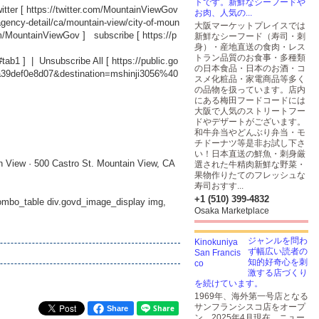
トです。新鮮なシーフードや
tter [
https://twitter.com/MountainViewGov
お肉、人気の...
agency-detail/ca/mountain-view/city-of-moun
大阪マーケットプレイスでは
om/MountainViewGov
] subscribe [
https://p
新鮮なシーフード（寿司・刺
身）・産地直送の食肉・レス
トラン品質のお食事・多種類
#tab1
] | Unsubscribe All [
https://public.go
の日本食品・日本のお酒・コ
a39def0e8d07&destination=mshinji3056%40
スメ化粧品・家電商品等多く
の品物を扱っています。店内
にある梅田フードコードには
大阪で人気のストリートフー
ドやデザートがございます。
和牛弁当やどんぶり弁当・モ
チドーナツ等是非お試し下さ
い！日本直送の鮮魚・刺身厳
n View · 500 Castro St. Mountain View, CA
選された牛精肉新鮮な野菜・
果物作りたてのフレッシュな
寿司おすす...
+1 (510) 399-4832
_combo_table div.govd_image_display img,
Osaka Marketplace
ジャンルを問わ
ず幅広い読者の
知的好奇心を刺
激する店づくり
を続けています。
1969年、海外第一号店となる
サンフランシスコ店をオープ
Share
ン。2025年4月現在、ニュー