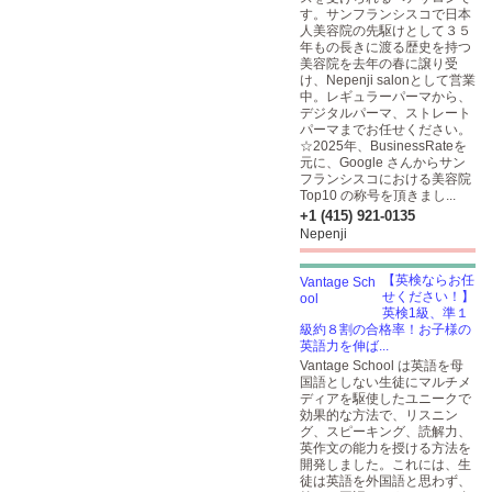
す。サンフランシスコで日本
人美容院の先駆けとして３５
年もの長きに渡る歴史を持つ
美容院を去年の春に譲り受
け、Nepenji salonとして営業
中。レギュラーパーマから、
デジタルパーマ、ストレート
パーマまでお任せください。
☆2025年、BusinessRateを
元に、Google さんからサン
フランシスコにおける美容院
Top10 の称号を頂きまし...
+1 (415) 921-0135
Nepenji
【英検ならお任
せください！】
英検1級、準１
級約８割の合格率！お子様の
英語力を伸ば...
Vantage School は英語を母
国語としない生徒にマルチメ
ディアを駆使したユニークで
効果的な方法で、リスニン
グ、スピーキング、読解力、
英作文の能力を授ける方法を
開発しました。これには、生
徒は英語を外国語と思わず、