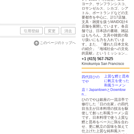
ヨーク、サンフランシスコ、
ロサンゼルス、シカゴ、シア
トル、ポートランドなどの主
要都市を中心に、計17店舗、
文具・雑貨を扱うMAIDO計4
店舗を展開しています。各店
引用登録
変更
消去
舗では、日本語の書籍、雑誌
はもちろん、文具や雑貨の取
り扱いにも力を入れていま
このページのトップへ
す。また、「優れた日本文化
の紹介」「地域社会への文化
的貢献」というミッション...
+1 (415) 567-7625
Kinokuniya San Francisco
上質な鰹と昆布
に帆立を使った
和風ラーメン
店！JapantownとDowntow
n...
ひのでやは銀座の一流涼亭で
修行した「日の出家」の四代
目当主が日本料理の技法を駆
使して創った和風ラーメン店
です。日本料理で使う上質な
鰹と昆布をベースに鶏を合わ
せ、更に帆立の旨味を加えて
仕上げた上質な純和風スー