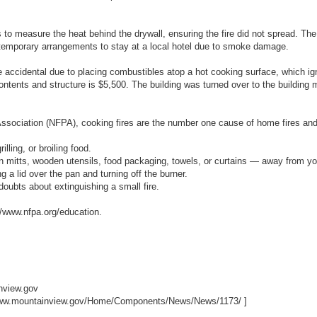
to measure the heat behind the drywall, ensuring the fire did not spread. The 
 temporary arrangements to stay at a local hotel due to smoke damage.
e accidental due to placing combustibles atop a hot cooking surface, which i
ntents and structure is $5,500. The building was turned over to the building 
 Association (NFPA), cooking fires are the number one cause of home fires and
illing, or broiling food.
n mitts, wooden utensils, food packaging, towels, or curtains — away from yo
 a lid over the pan and turning off the burner.
doubts about extinguishing a small fire.
//www.nfpa.org/education.
nview.gov
www.mountainview.gov/Home/Components/News/News/1173/
]