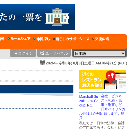
ログイン
ユーザパネル
2026年(令和8年) 8月8日土曜日 AM 06時21分 (PDT)
会社・ビジネ
ス・相続・民
事・刑事など、
日米バイリンガ
ル弁護士が対応致します。取
扱...
私たちは、日米の法律・会計
の専門家であり、会社・ビジ