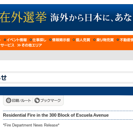
Residential Fire in the 300 Block of Escuela Avenue
*Fire Department News Release*