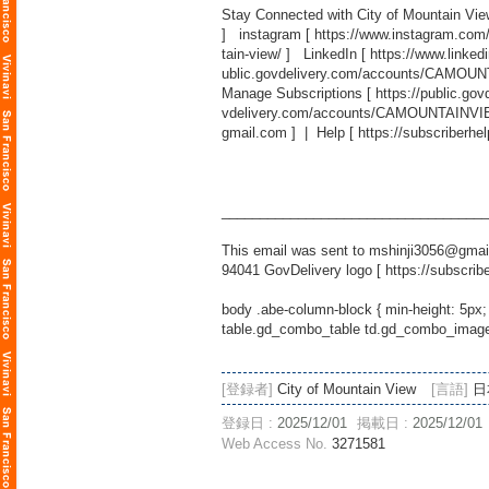
Stay Connected with City of Mountain Vi
] instagram [
https://www.instagram.com
tain-view/
] LinkedIn [
https://www.linked
ublic.govdelivery.com/accounts/CAMOUN
Manage Subscriptions [
https://public.g
vdelivery.com/accounts/CAMOUNTAINVIEW
gmail.com
] | Help [
https://subscriberhe
___________________________________
This email was sent to mshinji3056@gmail
94041 GovDelivery logo [
https://subscrib
body .abe-column-block { min-height: 5px;
table.gd_combo_table td.gd_combo_image_c
[登録者]
City of Mountain View
[言語]
日
登録日 :
2025/12/01
掲載日 :
2025/12/01
Web Access No.
3271581