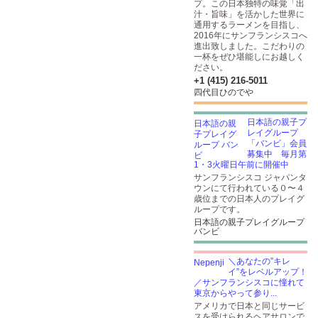
プ。この日本独特の味覚「出
汁・旨味」を活かした世界に
通用するラーメンを目指し、
2016年にサンフランシスコへ
進出致しました。こだわりの
一杯をぜひ堪能しにお越しく
ださい。
+1 (415) 216-5011
四代目ひのでや
日本語の親子プ
レイグループ
「バンビ」会員
募集中 毎月第
1・3火曜日午前に開催中
サンフランシスコ ジャパンタ
ウンにて行われている０〜４
歳位までの日本人のプレイグ
ループです。
日本語の親子プレイグループ
バンビ
＼あなたの”キレ
イ”をレベルアップ！
／サンフランシスコに憧れて
東京からやって参り...
アメリカで日本と同じサービ
スを受けられるヘアサロンで