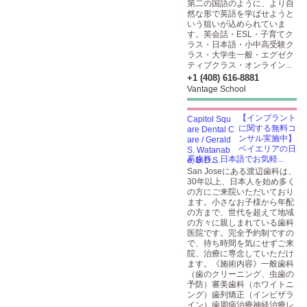
第二の国語のように、より自
然な形で英語を学ばせようと
いう狙いが込められていま
す。英会話・ESL・子育てク
ラス・日本語・小中高受験ク
ラス・大学生一般・エグゼク
ティブクラス・オンライン...
+1 (408) 616-8881
Vantage School
【インプラント
に関する無料コ
ンサル実施中】
ベイエリアの日
系歯科。日本語でお気軽...
San Joseにある渡辺歯科は、
30年以上、日本人を始め多く
の方にご来院いただいており
ます。小さなお子様から年配
の方まで、世代を超えて地域
の方々に親しまれている歯科
医院です。完全予約制ですの
で、待ち時間を気にせずご来
院、治療に専念していただけ
ます。《施術内容》一般歯科
（歯のクリーニング、虫歯の
予防）審美歯科（ホワイトニ
ング）歯列矯正（インビザラ
イン）歯周病治療神経治療レ