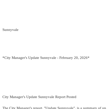
Sunnyvale
*City Manager's Update Sunnyvale - February 20, 2026*
City Manager's Update Sunnyvale Report Posted
The City Manager's report, "Update Sunnyvale", is a summary of up