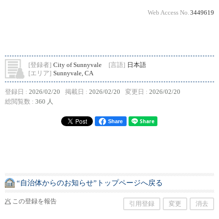
Web Access No.
3449619
[登録者]
City of Sunnyvale
[言語]
日本語
[エリア]
Sunnyvale, CA
登録日 :
2026/02/20
掲載日 :
2026/02/20
変更日 :
2026/02/20
総閲覧数 :
360 人
Share
“自治体からのお知らせ”トップページへ戻る
この登録を報告
引用登録
変更
消去