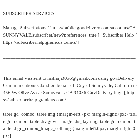
SUBSCRIBER SERVICES
Manage Subscriptions [ https://public.govdelivery.com/accounts/CA
SUNNYVALE/subscriber/new?preferences=true ] | Subscriber Help [
https://subscriberhelp.granicus.com/s/ ]
_____________________________________________________
___________________
This email was sent to mshinji3056@gmail.com using govDelivery
Communications Cloud on behalf of: City of Sunnyvale, California ·
456 W. Olive Ave. · Sunnyvale, CA 94086 GovDelivery logo [ http
s://subscriberhelp.granicus.com/ ]
table.gd_combo_table img {margin-left:7px; margin-right:7px;} tabl
e.gd_combo_table div.govd_image_display img, table.gd_combo_t
able td.gd_combo_image_cell img {margin-left:0px; margin-right:0
px;}