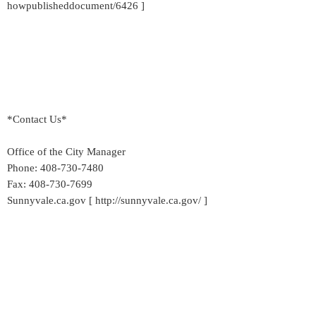
howpublisheddocument/6426 ]
*Contact Us*
Office of the City Manager
Phone: 408-730-7480
Fax: 408-730-7699
Sunnyvale.ca.gov [ http://sunnyvale.ca.gov/ ]