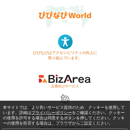
びびなびはアクセシビリティの向上に
取り組んでいます。
- 企業向けサービス -
本サイトでは、より良いサービス提供のため、クッキーを使用して
お問い合わせ
はじめてガイド
よくある質問
います。詳細は
プライバシーポリシー
をご確認ください。クッキー
利用規約
商標・著作権
プライバシーポリシー
の使用を許可する場合は同意するボタンを押してください。クッキ
ーの使用を拒否する場合は、ブラウザからご設定ください。
Copyright © 1999-2026 Vivid Navigation, Inc. All Rights Reserved.
Server US (75) @ Los Angeles Data Center