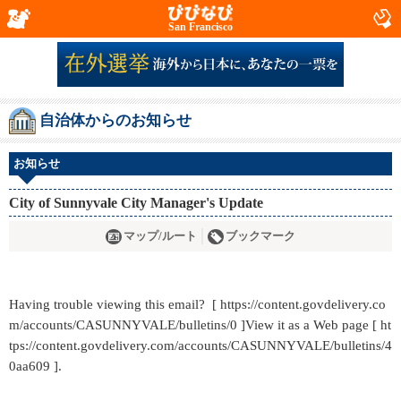
San Francisco
自治体からのお知らせ
お知らせ
City of Sunnyvale City Manager's Update
マップ/ルート
ブックマーク
Having trouble viewing this email? [ https://content.govdelivery.co
m/accounts/CASUNNYVALE/bulletins/0 ]View it as a Web page [ ht
tps://content.govdelivery.com/accounts/CASUNNYVALE/bulletins/4
0aa609 ].