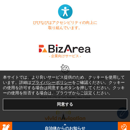
びびなびはアクセシビリティの向上に
取り組んでいます。
- 企業向けサービス -
本サイトでは、より良いサービス提供のため、クッキーを使用して
お問い合わせ
はじめてガイド
よくある質問
います。詳細は
プライバシーポリシー
をご確認ください。クッキー
利用規約
商標・著作権
プライバシーポリシー
の使用を許可する場合は同意するボタンを押してください。クッキ
ーの使用を拒否する場合は、ブラウザからご設定ください。
Copyright © 1999-2026 Vivid Navigation, Inc. All Rights Reserved.
Server US (75) @ Los Angeles Data Center
自治体からのお知らせ