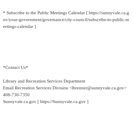
* Subscribe to the Public Meetings Calendar [ https://sunnyvale.ca.g
ov/your-government/governance/city-council/subscribe-to-public-m
eetings-calendar ]
*Contact Us*
Library and Recreation Services Department
Email Recreation Services Division <lbrenner@sunnyvale.ca.gov>
408-730-7350
Sunnyvale.ca.gov [ https://Sunnyvale.ca.gov ]