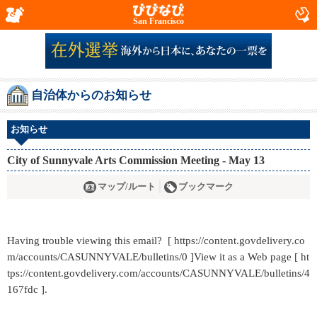
San Francisco
自治体からのお知らせ
お知らせ
City of Sunnyvale Arts Commission Meeting - May 13
マップ/ルート
ブックマーク
Having trouble viewing this email? [ https://content.govdelivery.co
m/accounts/CASUNNYVALE/bulletins/0 ]View it as a Web page [ ht
tps://content.govdelivery.com/accounts/CASUNNYVALE/bulletins/4
167fdc ].