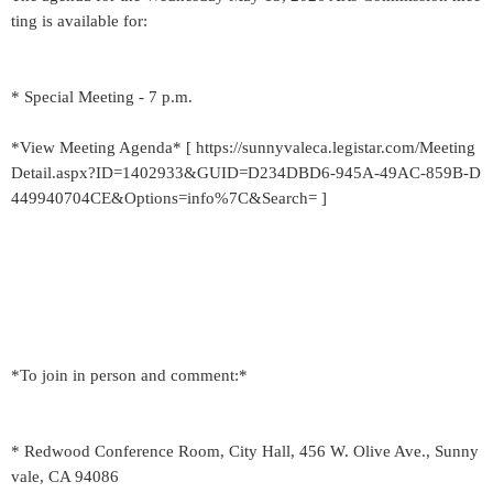
ting is available for:
* Special Meeting - 7 p.m.
*View Meeting Agenda* [ https://sunnyvaleca.legistar.com/Meeting
Detail.aspx?ID=1402933&GUID=D234DBD6-945A-49AC-859B-D
449940704CE&Options=info%7C&Search= ]
*To join in person and comment:*
* Redwood Conference Room, City Hall, 456 W. Olive Ave., Sunny
vale, CA 94086