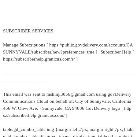
SUBSCRIBER SERVICES
Manage Subscriptions [ https://public.govdelivery.com/accounts/CA
SUNNYVALE/subscriber/new?preferences=true ] | Subscriber Help [
https://subscriberhelp.granicus.com/s/ ]
_____________________________________________________
___________________
This email was sent to mshinji3056@gmail.com using govDelivery
Communications Cloud on behalf of: City of Sunnyvale, California ·
456 W. Olive Ave. · Sunnyvale, CA 94086 GovDelivery logo [ http
s://subscriberhelp.granicus.com/ ]
table.gd_combo_table img {margin-left:7px; margin-right:7px;} tabl
e.gd_combo_table div.govd_image_display img, table.gd_combo_t