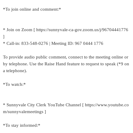
*To join online and comment:*
* Join on Zoom [ https://sunnyvale-ca-gov.zoom.us/j/96704441776
]
* Call-in: 833-548-0276 | Meeting ID: 967 0444 1776
To provide audio public comment, connect to the meeting online or
by telephone. Use the Raise Hand feature to request to speak (*9 on
a telephone).
*To watch:*
* Sunnyvale City Clerk YouTube Channel [ https://www.youtube.co
m/sunnyvalemeetings ]
*To stay informed:*