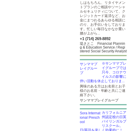
しはもちろん、リタイヤメン
トプランのご相談やソーシャ
ルセキュリティについて、ク
レジットカード返済など、お
金にまつわるあらゆる相談に
のり、お手伝いをしておりま
す。忙しい毎日なかなか重い
腰が上がら...
+1 (714) 269-8892
堤さとこ Financial Plannin
g & Education Service / Regi
stered Social Security Analyst
※サンママプレ
イグループでは
只今、コロナウ
イルスの影響に
伴い活動を休止しておりま...
興味のある方はお名前とお子
様のお名前・年齢と共にご連
絡下さい。
サンママプレイグループ
カリフォルニア
州認定校の日英
バイリンガルプ
リスクール。
日/英語を楽しく効果的に！...