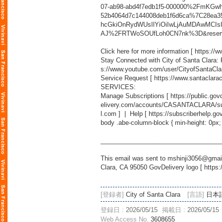
07-ab98-abd4f7edb1f5-000000%2FmKG
52b4064d7c144008deb1f6d6ca%7C28e
hcGkiOnRydWUsIlYiOiIwLjAuMDAwMCI
AJ%2FRTWoSOUfLoh0CN7nk%3D&reser
Click here for more information [
https://
Stay Connected with City of Santa Clara:
s://www.youtube.com/user/CityofSantaCla
Service Request [
https://www.santaclara
SERVICES:
Manage Subscriptions [
https://public.g
elivery.com/accounts/CASANTACLARA/sub
l.com
] | Help [
https://subscriberhelp.go
body .abe-column-block { min-height: 0px;
___________________________________
This email was sent to mshinji3056@gmail
Clara, CA 95050 GovDelivery logo [
https:
[登録者]
City of Santa Clara
[言語]
日本
登録日 :
2026/05/15
掲載日 :
2026/05/15
Web Access No.
3608655