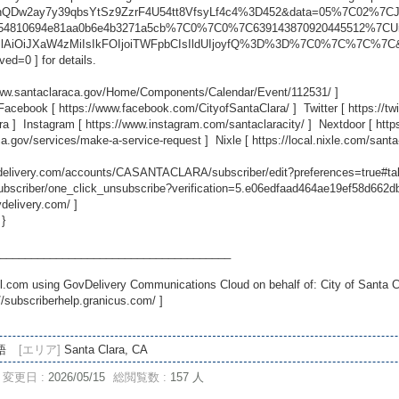
whQDw2ay7y39qbsYtSz9ZzrF4U54tt8VfsyLf4c4%3D452&data=05%7C02%7C
a354810694e81aa0b6e4b3271a5cb%7C0%7C0%7C639143870920445512%7
sIlAiOiJXaW4zMiIsIkFOIjoiTWFpbCIsIldUIjoyfQ%3D%3D%7C0%7C%7C%7
ved=0
] for details.
www.santaclaraca.gov/Home/Components/Calendar/Event/112531/
]
 Facebook [
https://www.facebook.com/CityofSantaClara/
] Twitter [
https://t
ra
] Instagram [
https://www.instagram.com/santaclaracity/
] Nextdoor [
http
ca.gov/services/make-a-service-request
] Nixle [
https://local.nixle.com/santa
ovdelivery.com/accounts/CASANTACLARA/subscriber/edit?preferences=true#ta
scriber/one_click_unsubscribe?verification=5.e06edfaad464ae19ef58d662
vdelivery.com/
]
 }
_____________________________________
.com using GovDelivery Communications Cloud on behalf of: City of Santa C
//subscriberhelp.granicus.com/
]
語
[エリア]
Santa Clara, CA
変更日 :
2026/05/15
総閲覧数 :
157 人