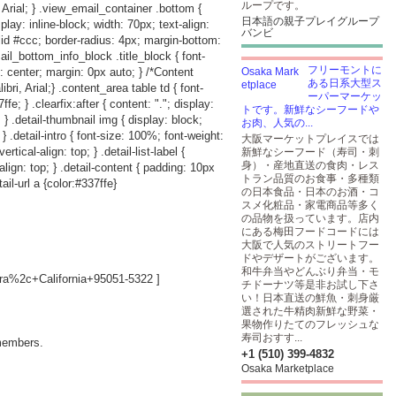
ループです。
 Arial; } .view_email_container .bottom {
日本語の親子プレイグループ
play: inline-block; width: 70px; text-align:
バンビ
lid #ccc; border-radius: 4px; margin-bottom:
ail_bottom_info_block .title_block { font-
フリーモントに
: center; margin: 0px auto; } /*Content
ある日系大型ス
i, Arial;} .content_area table td { font-
ーパーマーケッ
e; } .clearfix:after { content: "."; display:
トです。新鮮なシーフードや
p; } .detail-thumbnail img { display: block;
お肉、人気の...
; } .detail-intro { font-size: 100%; font-weight:
大阪マーケットプレイスでは
rtical-align: top; } .detail-list-label {
新鮮なシーフード（寿司・刺
身）・産地直送の食肉・レス
-align: top; } .detail-content { padding: 10px
トラン品質のお食事・多種類
ail-url a {color:#337ffe}
の日本食品・日本のお酒・コ
スメ化粧品・家電商品等多く
の品物を扱っています。店内
にある梅田フードコードには
大阪で人気のストリートフー
ドやデザートがございます。
和牛弁当やどんぶり弁当・モ
a%2c+California+95051-5322
]
チドーナツ等是非お試し下さ
い！日本直送の鮮魚・刺身厳
選された牛精肉新鮮な野菜・
果物作りたてのフレッシュな
寿司おすす...
members.
+1 (510) 399-4832
Osaka Marketplace