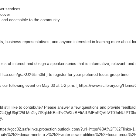
er services
 cover
l and accessible to the community
, business representatives, and anyone interested in learning more about lo
opics of interest and design a speaker series that is informative, relevant, a
.office.com/g/aKUX6Em0ht
] to register for your preferred focus group time.
 our following event on May 30 at 1-2 p.m. [
https://www.sclibrary.org/Home
ld still like to contribute? Please answer a few questions and provide feedbac
qKGkQgU6qC25LMnGly7ISqkbKBctFvCWXzBEliAtUMEpRQVhVT0JaNUtPT
ty.
ttps://gcc02.safelinks.protection.outlook.com/?url=https%3A%2F%2Flink
city%252Fdepartments-g-z%252Fwater-sewer-utilities%252Ffocus-group%2