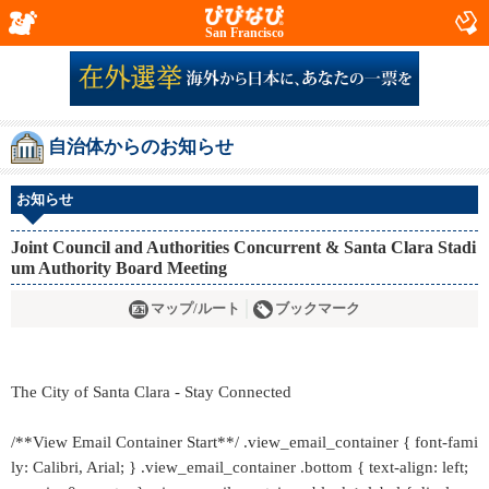
San Francisco
自治体からのお知らせ
お知らせ
Joint Council and Authorities Concurrent & Santa Clara Stadi
um Authority Board Meeting
マップ/ルート
ブックマーク
The City of Santa Clara - Stay Connected
/**View Email Container Start**/ .view_email_container { font-fami
ly: Calibri, Arial; } .view_email_container .bottom { text-align: left;