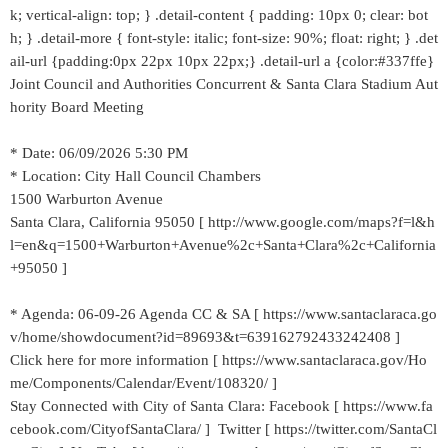
k; vertical-align: top; } .detail-content { padding: 10px 0; clear: bot
h; } .detail-more { font-style: italic; font-size: 90%; float: right; } .det
ail-url {padding:0px 22px 10px 22px;} .detail-url a {color:#337ffe}
Joint Council and Authorities Concurrent & Santa Clara Stadium Aut
hority Board Meeting
* Date: 06/09/2026 5:30 PM
* Location: City Hall Council Chambers
1500 Warburton Avenue
Santa Clara, California 95050 [ http://www.google.com/maps?f=l&h
l=en&q=1500+Warburton+Avenue%2c+Santa+Clara%2c+California
+95050 ]
* Agenda: 06-09-26 Agenda CC & SA [ https://www.santaclaraca.go
v/home/showdocument?id=89693&t=639162792433242408 ]
Click here for more information [ https://www.santaclaraca.gov/Ho
me/Components/Calendar/Event/108320/ ]
Stay Connected with City of Santa Clara: Facebook [ https://www.fa
cebook.com/CityofSantaClara/ ] Twitter [ https://twitter.com/SantaCl