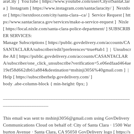
araCity ] YouTube [ https://www.youtube.com/user/CityofSantaClar
a ] Instagram [ https://www.instagram.com/santaclaracity/ ] Nextdo
or [ https://nextdoor.com/city/santa-clara--ca/ ] Service Request [ htt
ps://www.santaclaraca.gov/services/make-a-service-request ] Nixle
[ https://local.nixle.com/santa-clara-police-department/ ] SUBSCRIB
ER SERVICES:
Manage Subscriptions [ https://public.govdelivery.com/accounts/CA
SANTACLARA/subscriber/edit?preferences=true#tab1 ] | Unsubscr
ibe All [ https://public.govdelivery.com/accounts/CASANTACLAR
A/subscriber/one_click_unsubscribe?verification=5.e06edfaad464ae
19ef58d662db61a884&destination=mshinji3056%40gmail.com ] |
Help [ https://subscriberhelp.govdelivery.com/ ]
body .abe-column-block { min-height: 0px; }
_____________________________________________________
___________________
This email was sent to mshinji3056@gmail.com using GovDelivery
Communications Cloud on behalf of: City of Santa Clara · 1500 War
burton Avenue · Santa Clara, CA 95050 GovDelivery logo [ https://s