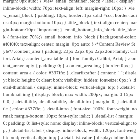
margin: 0px auto; } .view_email_container .block > label { display:
inline-block; width: 70px; text-align: left; margin-right: 10px; } .vie
w_email_block { padding: 10px; border: 1px solid #ccc; border-radi
us: 4px; margin-bottom: 10px; } .title_block { text-align: center; mar
gin-bottom:10px !important; } .email_bottom_info_block .title_bloc
k { font-size: 70%;} .email_bottom_info_block { background-color:
#f0f0f0; text-align: center; margin: 0px auto; } /*Content Review St
yle*/ .content_area { padding: 23px 22px 0px 22px;font-family: Cal
ibri, Arial;} .content_area table td { font-family: Calibri, Arial; } .con
tent_area:empty { padding: 0; } .content_area img { border: 0px; } .
content_area a { color: #337ffe; } .clearfix:after { content: "."; displa
y: block; height: 0; clear: both; visibility: hidden; font-size: 0px; } .d
etail-thumbnail { display: inline-block; vertical-align: top; } .detail-t
humbnail img { display: block; max-width: 200px; margin: 0 15px
0 0; } .detail-title, .detail-subtitle, .detail-intro { margin: 0; } .detail-ti
tle { color: #337ffe; } .detail-intro { font-size: 100%; font-weight: no
rmal; margin-bottom: 10px; font-style: italic; } .detail-list { margin:
0; padding: 0; list-style: none; display: inline-block; vertical-align: to
p; } .detail-list-label { display: inline-block; width: 120px; font-weig
ht: bold; vertical-align: top; } .detail-list-value { display: inline-bloc