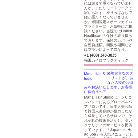
には頭まで重くなっていませ
んか。またリモートワークで
家から出ず、座りっぱなしで
腰が重たくなっていません
か。米国認定スポーツカイロ
プラクターに、お気軽にご相
談ください。当院ではUnited
Healthcareの保険の取り扱っ
ております。保険のカバーや
自己負担額、回数や期間など
はプランによって異なり...
+1 (408) 343-3835
福田カイロプラクティック
経験豊富なスタ
イリストが、あ
なたの髪のお悩
みを解決いたします。お客様
に似合うヘア...
Maria Hair Studioは、シリコ
ンバレーにあるグローバルヘ
アサロンです。日本人美容師
と韓国人美容師が協力しなが
ら成長しているサロンで、そ
れぞれの技術を活かし、高い
クオリティのサービスを提供
しています。「Japanese He
ad Spa」も人気メニューとし