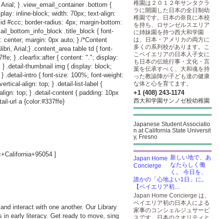
稚園は２０１２年サンタクラ
 Arial; } .view_email_container .bottom {
ラに開園した日本の全日制幼
play: inline-block; width: 70px; text-align:
稚園です。日本の奈良に本校
lid #ccc; border-radius: 4px; margin-bottom:
を持ち、ロサンゼルスエリア
ail_bottom_info_block .title_block { font-
に姉妹園を持つ西大和学園
: center; margin: 0px auto; } /*Content
は、日本・アメリカの両方に
多くの系列校があります。こ
i, Arial;} .content_area table td { font-
こベイエリアの日本人子女に
e; } .clearfix:after { content: "."; display:
も日本の伝統行事・文化・言
p; } .detail-thumbnail img { display: block;
葉を伝承すべく、大和魂を持
; } .detail-intro { font-size: 100%; font-weight:
った教諭陣が子ども達の健康
rtical-align: top; } .detail-list-label {
な体と心を育てます。
-align: top; } .detail-content { padding: 10px
+1 (408) 243-1174
西大和学園サンノゼ校幼稚園
ail-url a {color:#337ffe}
Japanese Student Associatio
n at California State Universit
y, Fresno
California+95054
]
新しい地で、あ
なたらしく働
く。 今日を、
誰かの「心地よい1日」に。
【ベイエリア初...
Japan Home Concierge は、
ベイエリア初の日本人による
n and interact with one another. Our Library
家事のコンシェルジュサービ
in early literacy. Get ready to move, sing
スです。日本のクオリティと