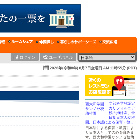
ログイン
ユーザパネル
2026年(令和8年) 8月7日金曜日 AM 11時55分 (PDT)
文部科学省認定
カリフォルニア
校の姉妹園、全
日制日本人幼稚
園。日本語による保育・教...
日本語による保育・教育によ
り日本人としての心を育みま
す。西大和学園サンノゼ校幼