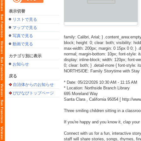
表示切替
リストで見る
マップで見る
写真で見る
family: Calibri, Arial; } .content_area:empty
block; height: 0; clear: both; visibility: hid
動画で見る
max-width: 200px; margin: 0 15px 0 0; } .detai
normal; margin-bottom: 10px; font-style: itali
カテゴリ別に表示
display: inline-block; width: 120px; font-weig
お知らせ
0; clear: both; } .detail-more { font-style: i
NORTHSIDE: Family Storytime with Stay
戻る
* Date: 05/22/2026 10:30 AM - 11:15 AM
自治体からのお知らせ
* Location: Northside Branch Library
びびなびトップページ
695 Moreland Way
Santa Clara , California 95054 [
http://w
Three smiling children sitting in a classro
If you're happy and you know it, clap your
Connect with us for a fun, interactive story
staff will share stories, songs, rhymes, f