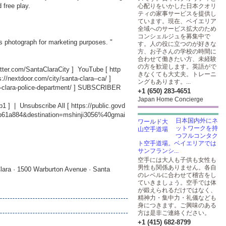
nd free play.
心配りをいかした日本クオリ
ティの家事サービスを提供し
ています。現在、ベイエリア
全域へのサービス拡大のため
コンシェルジュを募集中で
's photograph for marketing purposes. "
す。人の役に立つのが好きな
方、お子さんの学校の時間に
合わせて働きたい方、未経験
の方を歓迎します。英語がで
witter.com/SantaClaraCity
] YouTube [
http
きなくても大丈夫。トレーニ
s://nextdoor.com/city/santa-clara--ca/
]
ングもあります。...
-clara-police-department/
] SUBSCRIBER
+1 (650) 283-4651
Japan Home Concierge
b1
] | Unsubscribe All [
https://public.govd
db61a884&destination=mshinji3056%40gmai
日本国内外にネ
ットワークを持
つフルコンタク
ト空手道場。ベイエリアでは
サンフランシ...
空手には大人も子供も女性も
男性も関係ありません。各自
lara · 1500 Warburton Avenue · Santa
のレベルに合わせて稽古をし
ていきましょう。空手では体
が鍛えられるだけではなく、
精神力・集中力・礼儀なども
身につきます。ご興味のある
方は是非ご連絡ください。
+1 (415) 682-8799