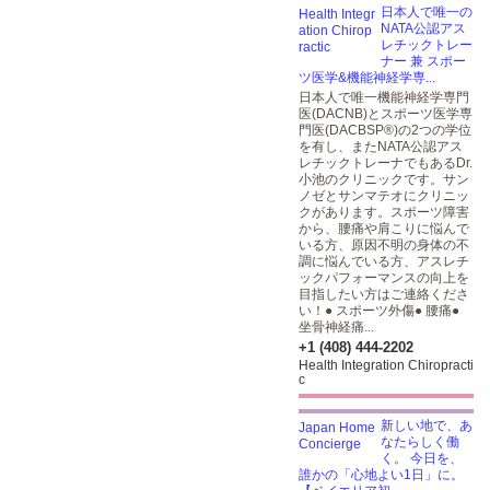
日本人で唯一の
NATA公認アス
レチックトレー
ナー 兼 スポー
ツ医学&機能神経学専...
日本人で唯一機能神経学専門
医(DACNB)とスポーツ医学専
門医(DACBSP®)の2つの学位
を有し、またNATA公認アス
レチックトレーナでもあるDr.
小池のクリニックです。サン
ノゼとサンマテオにクリニッ
クがあります。スポーツ障害
から、腰痛や肩こりに悩んで
いる方、原因不明の身体の不
調に悩んでいる方、アスレチ
ックパフォーマンスの向上を
目指したい方はご連絡くださ
い！● スポーツ外傷● 腰痛●
坐骨神経痛...
+1 (408) 444-2202
Health Integration Chiropracti
c
新しい地で、あ
なたらしく働
く。 今日を、
誰かの「心地よい1日」に。