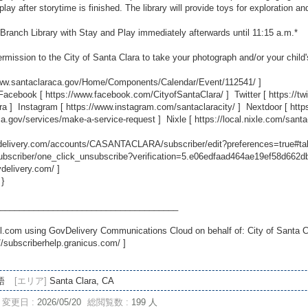
lay after storytime is finished. The library will provide toys for exploration a
 Branch Library with Stay and Play immediately afterwards until 11:15 a.m.*
rmission to the City of Santa Clara to take your photograph and/or your child
www.santaclaraca.gov/Home/Components/Calendar/Event/112541/
]
 Facebook [
https://www.facebook.com/CityofSantaClara/
] Twitter [
https://t
ra
] Instagram [
https://www.instagram.com/santaclaracity/
] Nextdoor [
http
ca.gov/services/make-a-service-request
] Nixle [
https://local.nixle.com/santa
ovdelivery.com/accounts/CASANTACLARA/subscriber/edit?preferences=true#ta
scriber/one_click_unsubscribe?verification=5.e06edfaad464ae19ef58d662
vdelivery.com/
]
 }
_____________________________________
.com using GovDelivery Communications Cloud on behalf of: City of Santa C
//subscriberhelp.granicus.com/
]
語
[エリア]
Santa Clara, CA
変更日 :
2026/05/20
総閲覧数 :
199 人