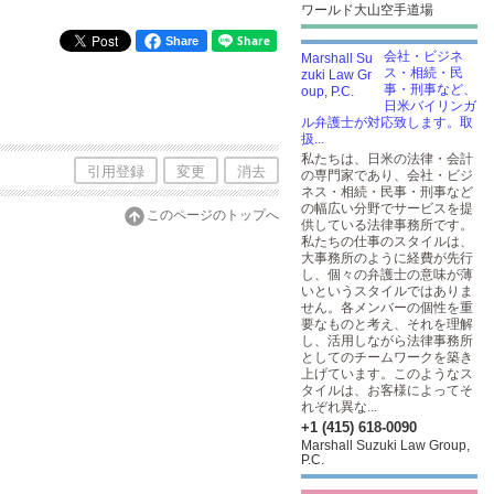
ワールド大山空手道場
Share
会社・ビジネ
ス・相続・民
事・刑事など、
日米バイリンガ
ル弁護士が対応致します。取
扱...
私たちは、日米の法律・会計
引用登録
変更
消去
の専門家であり、会社・ビジ
ネス・相続・民事・刑事など
の幅広い分野でサービスを提
このページのトップへ
供している法律事務所です。
私たちの仕事のスタイルは、
大事務所のように経費が先行
し、個々の弁護士の意味が薄
いというスタイルではありま
せん。各メンバーの個性を重
要なものと考え、それを理解
し、活用しながら法律事務所
としてのチームワークを築き
上げています。このようなス
タイルは、お客様によってそ
れぞれ異な...
+1 (415) 618-0090
Marshall Suzuki Law Group,
P.C.