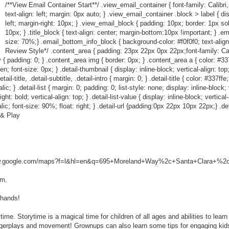
/**View Email Container Start**/ .view_email_container { font-family: Calibri,
text-align: left; margin: 0px auto; } .view_email_container .block > label { dis
left; margin-right: 10px; } .view_email_block { padding: 10px; border: 1px so
10px; } .title_block { text-align: center; margin-bottom:10px !important; } .em
size: 70%;} .email_bottom_info_block { background-color: #f0f0f0; text-align
Review Style*/ .content_area { padding: 23px 22px 0px 22px;font-family: Calibr
 { padding: 0; } .content_area img { border: 0px; } .content_area a { color: #337ff
den; font-size: 0px; } .detail-thumbnail { display: inline-block; vertical-align: to
l-title, .detail-subtitle, .detail-intro { margin: 0; } .detail-title { color: #337ffe
c; } .detail-list { margin: 0; padding: 0; list-style: none; display: inline-block; ve
ht: bold; vertical-align: top; } .detail-list-value { display: inline-block; vertical
talic; font-size: 90%; float: right; } .detail-url {padding:0px 22px 10px 22px;} .det
 & Play
ww.google.com/maps?f=l&hl=en&q=695+Moreland+Way%2c+Santa+Clara+%2c+
om.
 hands!
time. Storytime is a magical time for children of all ages and abilities to lear
ingerplays and movement! Grownups can also learn some tips for engaging kids 