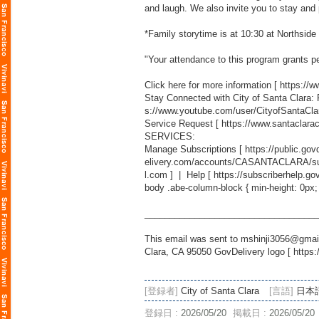
and laugh. We also invite you to stay and p
*Family storytime is at 10:30 at Northside
"Your attendance to this program grants pe
Click here for more information [
https://
Stay Connected with City of Santa Clara:
s://www.youtube.com/user/CityofSantaCla
Service Request [
https://www.santaclara
SERVICES:
Manage Subscriptions [
https://public.g
elivery.com/accounts/CASANTACLARA/sub
l.com
] | Help [
https://subscriberhelp.go
body .abe-column-block { min-height: 0px;
___________________________________
This email was sent to mshinji3056@gmail
Clara, CA 95050 GovDelivery logo [
https:
[登録者]
City of Santa Clara
[言語]
日本
登録日 :
2026/05/20
掲載日 :
2026/05/20