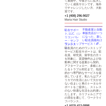
て展開中。今後さらに拡大し
ていく成長サロンです。海外
でチャレンジしたい方、大歓
迎です。
+1 (408) 296-9027
Maria Hair Studio
不動産屋と自動
車販売店が一つ
になった、新し
い駐在員様向け
ワンストップサービス！🌈...
駐在員のためのワンストップ
サービス駐在サポートは、駐
在員、研究員、留学生の方々
を対象に、賃貸物件および自
動車に関する提案から契約、
アフターフォロー、多岐にわ
たるトラブル対応まで、包括
的かつ専門的なサービスを提
供しています。私たちはアメ
リカでの生活において欠かせ
ない住まいと車のトータルサ
ポートをご提供し、ストレス
のない快適な生活をお約束い
たします。カリフォルニアで
の滞在を通じて、ワークライ
フバランス...
+1 (415) 412-0998