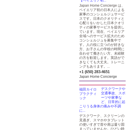
【ベイエリア初...
Japan Home Concierge は、
ベイエリア初の日本人による
家事のコンシェルジュサービ
スです。日本のクオリティと
心配りをいかした日本クオリ
ティの家事サービスを提供し
ています。現在、ベイエリア
全域へのサービス拡大のため
コンシェルジュを募集中で
す。人の役に立つのが好きな
方、お子さんの学校の時間に
合わせて働きたい方、未経験
の方を歓迎します。英語がで
きなくても大丈夫。トレーニ
ングもあります。...
+1 (650) 283-4651
Japan Home Concierge
デスクワークや
交通事故、スポ
ーツや家事な
ど、日常的に起
こりうる身体の痛みや不調
に...
デスクワーク、スクリーンの
見過ぎ、スマホやタブレット
の使いすぎで首や肩は凝り固
まっていませんか。ひどい時