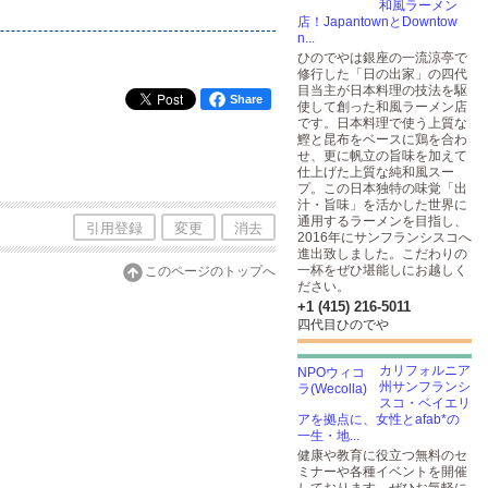
和風ラーメン
店！JapantownとDowntow
n...
ひのでやは銀座の一流涼亭で
修行した「日の出家」の四代
目当主が日本料理の技法を駆
Share
使して創った和風ラーメン店
です。日本料理で使う上質な
鰹と昆布をベースに鶏を合わ
せ、更に帆立の旨味を加えて
仕上げた上質な純和風スー
プ。この日本独特の味覚「出
汁・旨味」を活かした世界に
通用するラーメンを目指し、
引用登録
変更
消去
2016年にサンフランシスコへ
進出致しました。こだわりの
一杯をぜひ堪能しにお越しく
このページのトップへ
ださい。
+1 (415) 216-5011
四代目ひのでや
カリフォルニア
州サンフランシ
スコ・ベイエリ
アを拠点に、女性とafab*の
一生・地...
健康や教育に役立つ無料のセ
ミナーや各種イベントを開催