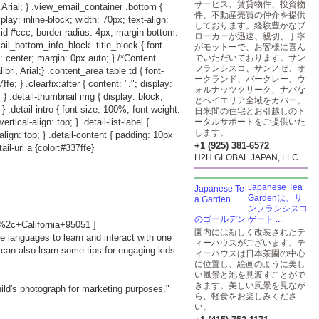
サービス、賃貸物件、投資物
 Arial; } .view_email_container .bottom {
件、不動産売買の仲介を提供
play: inline-block; width: 70px; text-align:
しております。経験豊かなブ
lid #ccc; border-radius: 4px; margin-bottom:
ローカーが迅速、親切、丁寧
ail_bottom_info_block .title_block { font-
がモットーで、お客様に喜ん
: center; margin: 0px auto; } /*Content
でいただいております。サン
フランシスコ、サンノゼ、オ
i, Arial;} .content_area table td { font-
ークランド、バークレー、ウ
e; } .clearfix:after { content: "."; display:
ォルナッツクリーク、ナパな
p; } .detail-thumbnail img { display: block;
どベイエリア全域をカバー。
; } .detail-intro { font-size: 100%; font-weight:
日米間の住宅とお引越しのト
rtical-align: top; } .detail-list-label {
ータルサポートをご提供いた
します。
-align: top; } .detail-content { padding: 10px
+1 (925) 381-6572
ail-url a {color:#337ffe}
H2H GLOBAL JAPAN, LLC
Japanese Tea
Gardenは、サ
ンフランシスコ
のゴールデン ゲート ...
2c+California+95051
]
園内には新しく改装されたテ
le languages to learn and interact with one
ィーハウスがございます。テ
can also learn some tips for engaging kids
ィーハウスは日本茶園の中心
に位置し、絵画のように美し
い風景と池を見渡すことがで
きます。美しい風景を見なが
hild's photograph for marketing purposes."
ら、軽食をお楽しみくださ
い。