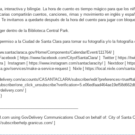
da, interactiva y bilingüe. La hora de cuento es tiempo mágico para que los 
tecarias compartirán cuentos, canciones, rimas y movimiento en inglés y espa
. Te invitamos a quedarte después de la hora del cuento para jugar con bloque
er dentro de la Biblioteca Central Park.
permiso a la Ciudad de Santa Clara para tomar su fotografía y/o la fotografía
www.santaclaraca.gov/Home/Components/Calendar/Event/111764/
]
 Facebook [
https://www.facebook.com/CityofSantaClara/
] Twitter [
https://t
ra
] Instagram [
https://www.instagram.com/santaclaracity/
] Nextdoor [
http
ca.gov/services/make-a-service-request
] Nixle [
https://local.nixle.com/santa
ovdelivery.com/accounts/CASANTACLARA/subscriber/edit?preferences=true#ta
scriber/one_click_unsubscribe?verification=5.e06edfaad464ae19ef58d662
vdelivery.com/
]
 }
_____________________________________
.com using GovDelivery Communications Cloud on behalf of: City of Santa C
//subscriberhelp.granicus.com/
]