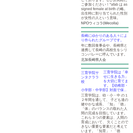
しております。ぜひお気軽に
ご参加ください！*afab は as
signed female at birth の略。
出生時に割り当てられた性別
が女性の人という意味。
NPOウィコラ(Wecolla)
長崎にゆかりのある人々によ
り作られたグループです。
年に数回食事会や、長崎県と
連携して長崎の高校生をシリ
コンバレーに呼んでいます。
北加長崎県人会
三育学院は「幸
せに生きる力」
を大切に育てま
す。【幼稚部・
小学部・中学部】対面で保...
三育学院は、幼・小・中 の１
２年間を通して、 子ども達の
健やかな成長、「知」「徳」
「体」のバランスの取れた人
間の完成を目指しています。
これら３つの要素は、人間の
育成において、 欠くことので
きない重要な要素だと考えて
います。「知育」・「徳