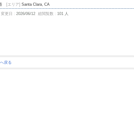
語
[エリア]
Santa Clara, CA
変更日 :
2026/06/12
総閲覧数 :
101 人
ジへ戻る