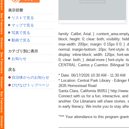
表示切替
リストで見る
マップで見る
写真で見る
family: Calibri, Arial; } .content_area:empty
block; height: 0; clear: both; visibility: hid
動画で見る
max-width: 200px; margin: 0 15px 0 0; } .detai
normal; margin-bottom: 10px; font-style: itali
カテゴリ別に表示
display: inline-block; width: 120px; font-weig
お知らせ
0; clear: both; } .detail-more { font-style: i
CENTRAL: Cantos y Cuentos: Bilingual St
戻る
* Date: 06/17/2026 10:30 AM - 11:30 AM
自治体からのお知らせ
* Location: Central Park Library - Edinge
びびなびトップページ
2635 Homestead Road
Santa Clara, California 95051 [
http://ww
Connect with us for a fun, interactive, and
another. Our Librarians will share storie
in early literacy. We invite you to stay aft
"*** Your attendance to this program grant
-------------------------------------------------------------