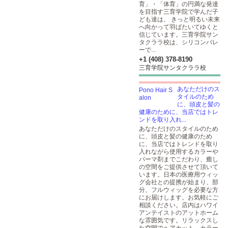
育」・「体育」の円満な発達
を目指す三育学院で学んだ子
ども達は、 きっと明るい未来
へ向かって羽ばたいてゆくと
信じています。三育学院サン
タクララ校は、シリコンバレ
ーで...
+1 (408) 378-8190
三育学院サンタクララ校
あなただけのス
タイルのため
に、頭皮と髪の
健康のために、当店ではトレ
ンドを取り入れ...
あなただけのスタイルのため
に、頭皮と髪の健康のため
に、当店ではトレンドを取り
入れながら使用するカラーや
パーマ剤までこだわり、癒し
の空間をご提供させて頂いて
います。日本の医療用ウィッ
グ会社との提携が始まり、部
分、フルウィッグを必要な方
にお届けします。お気軽にご
相談ください。店内はハワイ
アンテイストのアットホーム
な雰囲気です。リラックスし