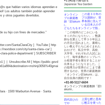
+1 (415) 752-1171
Japanese Tea Garden
niñ@s que hablan varios idiomas aprendan e
ñol! Los adultos también podrán aprender
この道３０年の
s y otros juguetes divertidos.
プロ講師が、世
界各国に住んで
いる日本人の子
どもたちをオンラインで指...
 de su hijo con fines de mercadeo."
「この地球のどこかにいる
キミの力になりたい。」塾講
師を生業として早３０年以上
の月日が流れました。素晴ら
witter.com/SantaClaraCity
] YouTube [
http
しい教え子たちにめぐまれた
s://nextdoor.com/city/santa-clara--ca/
]
おかげで、私立中学、高校、
-clara-police-department/
] SUBSCRIBER
大学等、それぞれの入試にお
いて、毎年多数のトップレベ
ル校進学者を輩出することが
b1
] | Unsubscribe All [
https://public.govd
出来るようになりました。こ
db61a884&destination=mshinji3056%40gmai
の指導力が世界のどこまで通
用するのか。世界の家庭教師
「オンライン匠takumi」は、
自分自身の挑戦です！
+81-80-5117-6604
オンラインプロ家庭教師「匠t
akumi」
lara · 1500 Warburton Avenue · Santa
上質な鰹と昆布
に帆立を使った