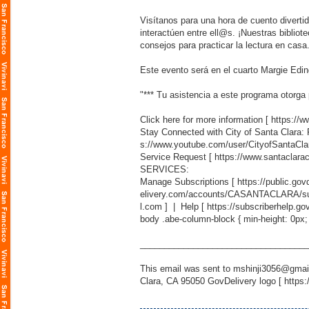
Visítanos para una hora de cuento diverti
interactúen entre ell@s. ¡Nuestras biblio
consejos para practicar la lectura en casa
Este evento será en el cuarto Margie Eding
"*** Tu asistencia a este programa otorga 
Click here for more information [
https://
Stay Connected with City of Santa Clara:
s://www.youtube.com/user/CityofSantaCla
Service Request [
https://www.santaclara
SERVICES:
Manage Subscriptions [
https://public.g
elivery.com/accounts/CASANTACLARA/sub
l.com
] | Help [
https://subscriberhelp.go
body .abe-column-block { min-height: 0px;
___________________________________
This email was sent to mshinji3056@gmail
Clara, CA 95050 GovDelivery logo [
https: