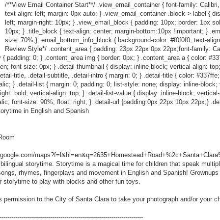
/**View Email Container Start**/ .view_email_container { font-family: Calibri,
text-align: left; margin: 0px auto; } .view_email_container .block > label { dis
left; margin-right: 10px; } .view_email_block { padding: 10px; border: 1px so
10px; } .title_block { text-align: center; margin-bottom:10px !important; } .em
size: 70%;} .email_bottom_info_block { background-color: #f0f0f0; text-align
Review Style*/ .content_area { padding: 23px 22px 0px 22px;font-family: Calibr
 { padding: 0; } .content_area img { border: 0px; } .content_area a { color: #337ff
den; font-size: 0px; } .detail-thumbnail { display: inline-block; vertical-align: to
l-title, .detail-subtitle, .detail-intro { margin: 0; } .detail-title { color: #337ffe
c; } .detail-list { margin: 0; padding: 0; list-style: none; display: inline-block; ve
ht: bold; vertical-align: top; } .detail-list-value { display: inline-block; vertical
talic; font-size: 90%; float: right; } .detail-url {padding:0px 22px 10px 22px;} .det
orytime in English and Spanish
r Room
w.google.com/maps?f=l&hl=en&q=2635+Homestead+Road+%2c+Santa+Clara%
 bilingual storytime. Storytime is a magical time for children that speak multip
s, songs, rhymes, fingerplays and movement in English and Spanish! Grownups 
er storytime to play with blocks and other fun toys.
s permission to the City of Santa Clara to take your photograph and/or your c
-------------------------------------------------------------------------