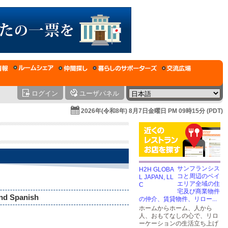
ログイン
ユーザパネル
2026年(令和8年) 8月7日金曜日 PM 09時15分 (PDT)
サンフランシス
コと周辺のベイ
エリア全域の住
宅及び商業物件
and Spanish
の仲介、賃貸物件、リロー...
ホームからホーム、人から
人、おもてなしの心で、リロ
ーケーションの生活立ち上げ