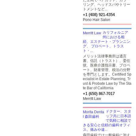
た空間でヘアカット、カラー
リング、ヘッドスパやトリー
トメントなど...
+1 (408) 921-4354
Pono Hair Salon
カリフォルニア
州における相
続、エステート・プランニン
グ、 プロベート、トラス
ト・...
メリット法律事務所は遺言
書、信託（トラスト）、委任
状、医療介護指示書、プロベ
ート、財産管理、税法の分野
を専門とします。Certified Sp
ecialist in Estate Planning, Tr
ust & Probate Law by The Sta
te Bar of California
+1 (650) 867-7017
Merritt Law
ドクター、スタ
ッフ共に日本語
で気軽に相談で
きる安心と信頼の歯科オフィ
ス。痛みや違...
森田歯科では一般歯科に加え