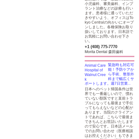
小児歯科、審美歯科、インプ
ラント治療などの診療も行い
ます。患者様に通っていただ
きやすいよう、オフィスはTo
kyo Centralの向かいにオープ
ンしました。各種保険お取り
扱いしております。日本語で
お気軽にお問い合わせ下さ
い。
+1 (408) 775-7770
Morita Dental 森田歯科
緊急時も対応可
能！予防ケアか
ら手術、整形外
科まで幅広くサ
ポートします。週7日営業...
日本へのペット帰国条件は世
界でも一番厳しいので、慣れ
ていない獣医ですと直前トラ
ブルになっても最後まで手伝
ってもらえないなどの心配が
あります。当院のクライアン
トであれば、こちらで最後ま
できちんとお世話いたします
ので安心です。日本語メール
でのお問い合わせ（医療相談
はお控えください）もできま