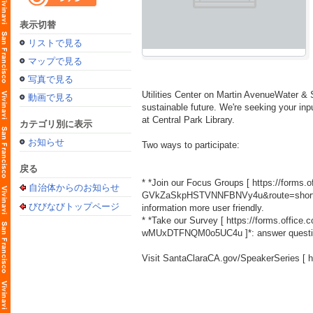
表示切替
リストで見る
マップで見る
写真で見る
Utilities Center on Martin AvenueWater & S
動画で見る
sustainable future. We're seeking your inp
at Central Park Library.
カテゴリ別に表示
お知らせ
Two ways to participate:
戻る
* *Join our Focus Groups [
https://form
自治体からのお知らせ
GVkZaSkpHSTVNNFBNVy4u&route=short
びびなびトップページ
information more user friendly.
* *Take our Survey [
https://forms.off
wMUxDTFNQM0o5UC4u
]*: answer questi
Visit SantaClaraCA.gov/SpeakerSeries [
h