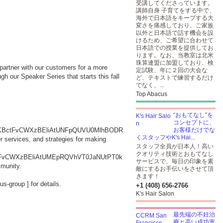
受講してくださっています。
講師自身 子育てをする中で、
海外で日本語をキープする大
変さを痛感しており、ご家族
以外と日本語で話す機会を設
けるため、ご希望に合わせて
日本語での授業を提供してお
ります。なお、当教室は北米
珠算連盟に加盟しており、検
 partner with our customers for a more
定試験、年に２回の大会な
h our Speaker Series that starts this fall
ど、テキストで練習するだけ
でなく、...
Top Abacus
“おもてなし”を
コンセプトに、
SqkbKBctFvCWXzBEliAtUNFpQUVU0MlhBODR
お客様だけでな
くスタッフやK's Hai...
 services, and strategies for making
スタッフ全員が日本人！高い
クオリティ技術とおもてなし
BctFvCWXzBEliAtUMEpRQVhVT0JaNUtPT0k
サービスで、毎日の印象を素
mmunity.
敵にするお手伝いをさせて頂
きます！
cus-group
] for details.
+1 (408) 656-2766
K's Hair Salon
最先端の不妊治
療と高い成功率