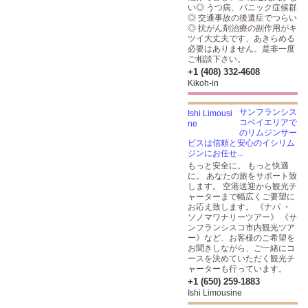
い◎ うつ病、パニック症候群
◎ 交通事故の後遺症でつらい
◎ 抗がん剤治療の副作用がキ
ツイ大丈夫です、あきらめる
必要はありません。是非一度
ご相談下さい。
+1 (408) 332-4608
Kikoh-in
サンフランシス
コベイエリアで
のリムジンサー
ビスは信頼と安心のイシリム
ジンにお任せ...
もっと安全に。 もっと快適
に。 あなたの旅をサポート致
します。 空港送迎から観光チ
ャーターまで幅広くご要望に
お応え致します。 《ナパ ・
ソノマワナリーツアー》 《サ
ンフランシスコ市内観光ツア
ー》など、お客様のご希望を
お聞きしながら、ご一緒にコ
ースを決めていただく観光チ
ャーターも行っています。
+1 (650) 259-1883
Ishi Limousine