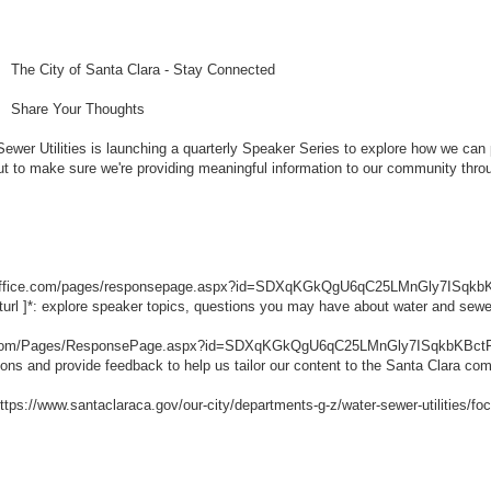
The City of Santa Clara - Stay Connected
Share Your Thoughts
ewer Utilities is launching a quarterly Speaker Series to explore how we can
ut to make sure we're providing meaningful information to our community throug
s.office.com/pages/responsepage.aspx?id=SDXqKGkQgU6qC25LMnGly7I
url
]*: explore speaker topics, questions you may have about water and sewer
ice.com/Pages/ResponsePage.aspx?id=SDXqKGkQgU6qC25LMnGly7ISqkbK
ons and provide feedback to help us tailor our content to the Santa Clara co
ttps://www.santaclaraca.gov/our-city/departments-g-z/water-sewer-utilities/fo