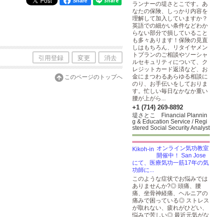
Share
ランナーの堤さとこです。あ
なたの保険、しっかり内容を
理解して加入していますか？
英語での細かい条件などわか
らない部分で損していること
も多々あります！保険の見直
しはもちろん、リタイヤメン
トプランのご相談やソーシャ
引用登録
変更
消去
ルセキュリティについて、ク
レジットカード返済など、お
金にまつわるあらゆる相談に
このページのトップへ
のり、お手伝いをしておりま
す。忙しい毎日なかなか重い
腰が上がら...
+1 (714) 269-8892
堤さとこ Financial Plannin
g & Education Service / Regi
stered Social Security Analyst
オンライン気功教室
開催中！ San Jose
にて、医療気功一筋17年の気
功師に...
このような症状でお悩みでは
ありませんか?◎ 頭痛、腰
痛、坐骨神経痛、ヘルニアの
痛みで困っている◎ ストレス
が取れない、疲れがひどい、
悩みで苦しい◎ 最近元気がな