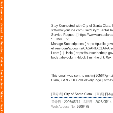
Stay Connected with City of Santa Clara:
s://www.youtube.com/user/CityofSantaCla
Service Request [
https://www.santaclara
SERVICES:
Manage Subscriptions [
https://public.g
elivery.com/accounts/CASANTACLARA/sub
l.com
] | Help [
https://subscriberhelp.go
body .abe-column-block { min-height: 0px;
___________________________________
This email was sent to mshinji3056@gmail
Clara, CA 95050 GovDelivery logo [
https:
[登録者]
City of Santa Clara
[言語]
日本
登録日 :
2026/05/14
掲載日 :
2026/05/14
Web Access No.
3606475