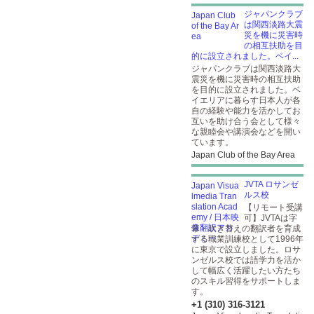
ジャパンクラブ
は関西淡路大震
災を機に災害時
の相互扶助を目
的に設立されました。ベイ...
ジャパンクラブは関西淡路大
震災を機に災害時の相互扶助
を目的に設立されました。ベ
イエリアに暮らす日本人が各
自の経験や能力を活かしてお
互いを助け合う会として様々
な親睦会や講演会などを開い
ています。
Japan Club of the Bay Area
JVTA ロサンゼ
ルス校
【リモート受講
可】JVTAは字
幕・吹き替えの翻訳者を育成
する職業訓練校として1996年
に東京で設立しました。ロサ
ンゼルス校では語学力を活か
して幅広く活躍したい方たち
のスキル習得をサポートしま
す。
+1 (310) 316-3121