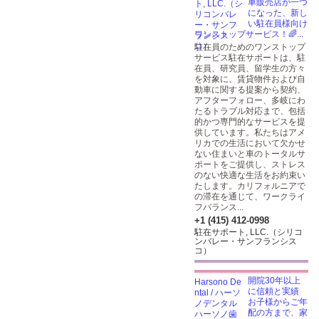
車販売店が一つ
になった、新し
い駐在員様向け
ワンストップサービス！🌈...
駐在員のためのワンストップ
サービス駐在サポートは、駐
在員、研究員、留学生の方々
を対象に、賃貸物件および自
動車に関する提案から契約、
アフターフォロー、多岐にわ
たるトラブル対応まで、包括
的かつ専門的なサービスを提
供しています。私たちはアメ
リカでの生活において欠かせ
ない住まいと車のトータルサ
ポートをご提供し、ストレス
のない快適な生活をお約束い
たします。カリフォルニアで
の滞在を通じて、ワークライ
フバランス...
+1 (415) 412-0998
駐在サポート, LLC.（シリコ
ンバレー・サンフランシス
コ）
開院30年以上
に信頼と実績
お子様からご年
配の方まで、家