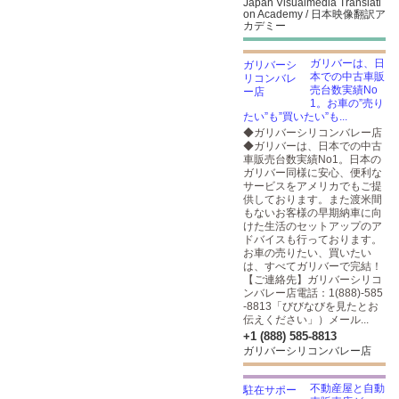
Japan Visualmedia Translati
on Academy / 日本映像翻訳ア
カデミー
ガリバーは、日
本での中古車販
売台数実績No
1。お車の”売り
たい”も”買いたい”も...
◆ガリバーシリコンバレー店
◆ガリバーは、日本での中古
車販売台数実績No1。日本の
ガリバー同様に安心、便利な
サービスをアメリカでもご提
供しております。また渡米間
もないお客様の早期納車に向
けた生活のセットアップのア
ドバイスも行っております。
お車の売りたい、買いたい
は、すべてガリバーで完結！
【ご連絡先】ガリバーシリコ
ンバレー店電話：1(888)-585
-8813「びびなびを見たとお
伝えください」）メール...
+1 (888) 585-8813
ガリバーシリコンバレー店
不動産屋と自動