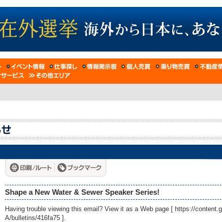
Shape a New Water & Sewer Speaker Series!
Having trouble viewing this email? View it as a Web page [
https://conten
A/bulletins/416fa75
].