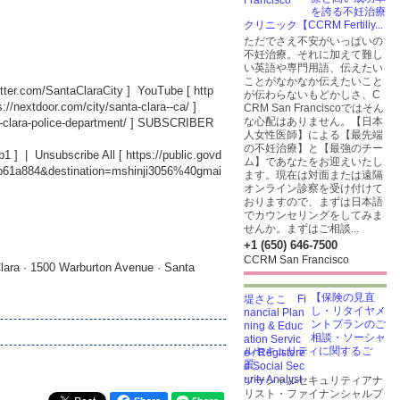
を誇る不妊治療
クリニック【CCRM Fertiliy...
ただでさえ不安がいっぱいの
不妊治療。それに加えて難し
い英語や専門用語、伝えたい
ことがなかなか伝えたいこと
witter.com/SantaClaraCity
] YouTube [
http
が伝わらないもどかしさ、C
s://nextdoor.com/city/santa-clara--ca/
]
CRM San Franciscoではそん
な心配はありません。【日本
-clara-police-department/
] SUBSCRIBER
人女性医師】による【最先端
の不妊治療】と【最強のチー
b1
] | Unsubscribe All [
https://public.govd
ム】であなたをお迎えいたし
db61a884&destination=mshinji3056%40gmai
ます。現在は対面または遠隔
オンライン診察を受け付けて
おりますので、まずは日本語
でカウンセリングをしてみま
せんか。まずはご相談...
+1 (650) 646-7500
CCRM San Francisco
lara · 1500 Warburton Avenue · Santa
【保険の見直
し・リタイヤメ
ントプランのご
相談・ソーシャ
ルセキュリティに関するご
質...
ソーシャルセキュリティアナ
リスト・ファイナンシャルプ