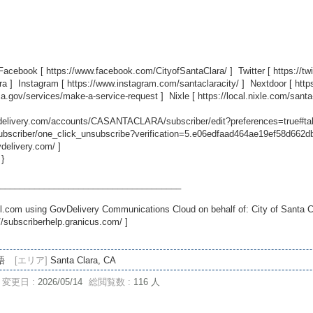
 Facebook [
https://www.facebook.com/CityofSantaClara/
] Twitter [
https://t
ra
] Instagram [
https://www.instagram.com/santaclaracity/
] Nextdoor [
http
ca.gov/services/make-a-service-request
] Nixle [
https://local.nixle.com/santa
ovdelivery.com/accounts/CASANTACLARA/subscriber/edit?preferences=true#ta
scriber/one_click_unsubscribe?verification=5.e06edfaad464ae19ef58d662
vdelivery.com/
]
 }
_____________________________________
.com using GovDelivery Communications Cloud on behalf of: City of Santa C
//subscriberhelp.granicus.com/
]
語
[エリア]
Santa Clara, CA
変更日 :
2026/05/14
総閲覧数 :
116 人